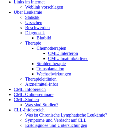
Links im Internet
Weblink vorschlagen
Über Leukämie
Statistik
Ursachen
Beschwerden
Diagnostik
Blutbild
Therapie
Chemotherapien
CML: Interferon
CML: Imatinib/Glivec
Strahlentherapie
Transplantation
Wechselwirkungen
Therapieleitlinien
Arzneimittel-Infos
CML-Infobereich
CML-Onlineseminare
CML-Studien
Was sind Studien?
CLL-Infobereich
Was ist Chronische Lymphatische Leukämie?
Symptome und Verdacht auf CLL
Erstdiagnose und Untersuchungen