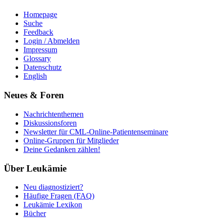
Homepage
Suche
Feedback
Login / Abmelden
Impressum
Glossary
Datenschutz
English
Neues & Foren
Nachrichtenthemen
Diskussionsforen
Newsletter für CML-Online-Patientenseminare
Online-Gruppen für Mitglieder
Deine Gedanken zählen!
Über Leukämie
Neu diagnostiziert?
Häufige Fragen (FAQ)
Leukämie Lexikon
Bücher