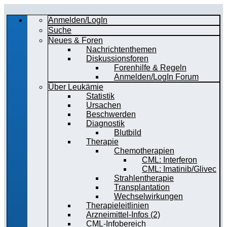
Anmelden/LogIn
Suche
Neues & Foren
Nachrichtenthemen
Diskussionsforen
Forenhilfe & Regeln
Anmelden/LogIn Forum
Über Leukämie
Statistik
Ursachen
Beschwerden
Diagnostik
Blutbild
Therapie
Chemotherapien
CML: Interferon
CML: Imatinib/Glivec
Strahlentherapie
Transplantation
Wechselwirkungen
Therapieleitlinien
Arzneimittel-Infos (2)
CML-Infobereich