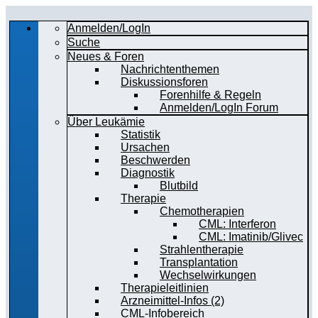
Anmelden/LogIn
Suche
Neues & Foren
Nachrichtenthemen
Diskussionsforen
Forenhilfe & Regeln
Anmelden/LogIn Forum
Über Leukämie
Statistik
Ursachen
Beschwerden
Diagnostik
Blutbild
Therapie
Chemotherapien
CML: Interferon
CML: Imatinib/Glivec
Strahlentherapie
Transplantation
Wechselwirkungen
Therapieleitlinien
Arzneimittel-Infos (2)
CML-Infobereich