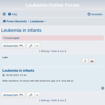
Leukämie-Online Forum
FAQ
Anmelden
Foren-Übersicht
Leukämien
Leukemia in infants
Forumsregeln
Antworten
1 Beitrag • Seite
1
von
1
Luke
Leukemia in infants
B
06.09.2023, 07:44
e
i
Hello members, for those with kids below the age of 8, how did yo
t
r
a
g
Antworten
1 Beitrag • Seite
1
von
1