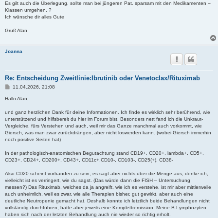
Es gilt auch die Überlegung, sollte man bei jüngeren Pat. sparsam mit den Medikamenten –
Klassen umgehen. ?
Ich wünsche dir alles Gute
Gruß Alan
Joanna
Re: Entscheidung Zweitlinie:Ibrutinib oder Venetoclax/Rituximab
B
11.04.2026, 21:08
e
i
Hallo Alan,
t
r
und ganz herzlichen Dank für deine Informationen. Ich finde es wirklich sehr berührend, wie
a
unterstützend und hilfsbereit du hier im Forum bist. Besonders nett fand ich die Unkraut-
g
Vergleiche, fürs Verstehen und auch, weil mir das Ganze manchmal auch vorkommt, wie
Giersch, was man zwar zurückdrängen, aber nicht loswerden kann. (wobei Giersch immerhin
noch positive Seiten hat)
In der pathologisch-anatomischen Begutachtung stand CD19+, CD20+, lambda+, CD5+,
CD23+, CD24+, CD200+, CD43+, CD11c+,CD10-, CD103-, CD25(+), CD38-
Also CD20 scheint vorhanden zu sein, es sagt aber nichts über die Menge aus, denke ich,
vielleicht ist es verringert, wie du sagst. (Das würde dann die FISH – Untersuchung
messen?) Das Rituximab, welches da ja angreift, wie ich es verstehe, ist mir aber mittlerweile
auch unheimlich, weil es zwar, wie alle Therapien bisher, gut gewirkt, aber auch eine
deutliche Neutropenie gemacht hat. Deshalb konnte ich letztlich beide Behandlungen nicht
vollständig durchführen, hatte aber jeweils eine Komplettremission. Meine B-Lymphozyten
haben sich nach der letzten Behandlung auch nie wieder so richtig erholt.