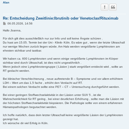
Alan
Re: Entscheidung Zweitlinie:Ibrutinib oder Venetoclax/Rituximab
B
06.05.2026, 14:56
e
i
Hallo Joanna,
t
r
Für dich gilt dies ausschließlich nur zur Info und soll keine Ängste schüren .
a
Du hast am 15.05. Termin bei der Uni - Klinik- Köln. Es wäre gut , wenn der letzte Ultraschall
g
nur wenige Wochen zurück liegen würde. Am Hals werden vergrößerte Lymphknoten am
ehesten sichtbar und tastbar.
Wir haben ca. 600 Lymphknoten und wenn einige vergrößerte Lymphknoten im Körper
sichtbar sind durch Ultraschall, ist dies nicht ungewöhnlich .
Wenn jedoch eine Lymphknotengruppe ( Läsion ) stark vergrößert entdeckt wird , sollte an
RT gedacht werden.
Bei klinischer Verschlechterung , neue auftretende B – Symptome und vor allem erhöhtem
LDH – Wert um das 1,5 fache , erhöht den Verdacht auf RT.
Bei einem solchen Verdacht sollte eine PET – CT – Untersuchung durchgeführt werden.
Bei einer geringen Stoffwechselaktivität in der Läsion unter SUV 5 , ist die
Wahrscheinlichkeit für RT gering , bei einer deutlichen Erhöhung , sollte man die Läsion mit
der höchsten Stoffwechselaktivität biopsieren. Die Pathologie sollte von einem erfahrenen
Hämatopathologen begutachtet werden.
Ich hoffe natürlich, dass dein letzter Ultraschall keine vergrößerte Läsion der Lymphknoten
gezeigt hat.
Ich wünsche dir viel Erfolg in Köln.