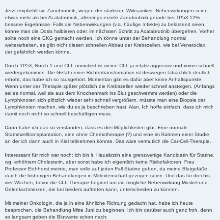
Jetzt empfiehlt sie Zanubrutinib, wegen der stärksten Wirksamkeit. Nebenwirkungen seien
etwas mehr als bei Acalabrutinib, allerdings erziele Zanubrutinib gerade bei TP53 12%
bessere Ergebnisse. Falls die Nebenwirkungen (v.a. häufige Infekte) zu belastend seien,
könne man die Dosis halbieren oder, im nächsten Schritt zu Acalabrutinib übergehen. Vorher
sollte noch eine EKG gemacht werden. Ich könne unter der Behandlung normal
weiterarbeiten, es gibt nicht diesen schnellen Abbau der Krebszellen, wie bei Venetoclax,
der gefährlich werden könne.
Durch TP53, Notch 1 und CLL unmutiert ist meine CLL ja relativ aggressiv und immer schnell
wiedergekommen. Die Gefahr einer Richtertransformation ist deswegen tatsächlich deutlich
erhöht, das habe ich so rausgehört. Momentan gibt es dafür aber keine Anhaltspunkte.
Wenn unter der Therapie später plötzlich die Krebszellen wieder schnell ansteigen, (Anfangs
sei es normal, weil sie aus dem Knochenmark ins Blut geschwemmt werden) oder die
Lymphknoten sich plötzlich wieder sehr schnell vergrößern, müsste man eine Biopsie der
Lymphknoten machen, wie du es ja beschrieben hast, Alan. Ich hoffe einfach, dass ich mich
damit noch nicht so schnell beschäftigen muss.
Dann habe ich das so verstanden, dass es drei Möglichkeiten gibt. Eine normale
Stammzelltransplantation, eine ohne Chemotherapie (?) und eine im Rahmen einer Studie,
an der ich dann auch in Kiel teilnehmen könnte. Das wäre vermutlich die Car-Cell-Therapie.
Interessant für mich war noch: ich bin lt. Hausärztin eine grenzwertige Kandidatin für Statine,
wg. erhöhtem Cholesterin, aber sonst habe ich eigentlich keine Risikofaktoren. Frau
Professor Eichhorst meinte, man solle auf jeden Fall Statine geben, da meine Blutgefäße
durch die bisherigen Behandlungen in Mitleidenschaft gezogen seien. Und das für drei bis
vier Wochen, bevor die CLL-Therapie beginnt um die mögliche Nebenwirkung Muskel-und
Gelenkschmerzen, die bei beidem auftreten kann, unterscheiden zu können.
Mit meiner Onkologin, die ja in eine ähnliche Richtung gedacht hat, habe ich heute
besprochen, die Behandlung Mitte Juni zu beginnen. Ich bin darüber auch ganz froh, denn
so langsam geben die Blutwerte schon nach: