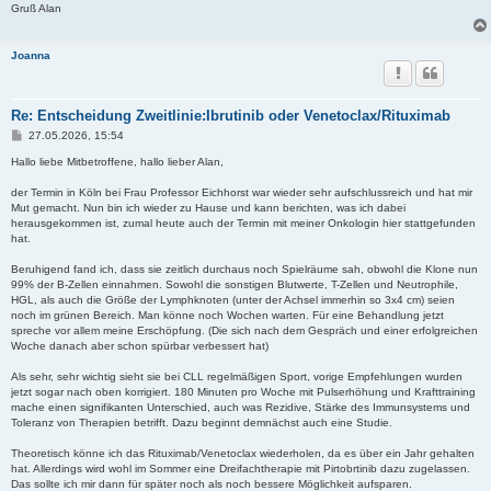
Gruß Alan
Joanna
Re: Entscheidung Zweitlinie:Ibrutinib oder Venetoclax/Rituximab
B
27.05.2026, 15:54
e
i
Hallo liebe Mitbetroffene, hallo lieber Alan,
t
r
der Termin in Köln bei Frau Professor Eichhorst war wieder sehr aufschlussreich und hat mir
a
Mut gemacht. Nun bin ich wieder zu Hause und kann berichten, was ich dabei
g
herausgekommen ist, zumal heute auch der Termin mit meiner Onkologin hier stattgefunden
hat.
Beruhigend fand ich, dass sie zeitlich durchaus noch Spielräume sah, obwohl die Klone nun
99% der B-Zellen einnahmen. Sowohl die sonstigen Blutwerte, T-Zellen und Neutrophile,
HGL, als auch die Größe der Lymphknoten (unter der Achsel immerhin so 3x4 cm) seien
noch im grünen Bereich. Man könne noch Wochen warten. Für eine Behandlung jetzt
spreche vor allem meine Erschöpfung. (Die sich nach dem Gespräch und einer erfolgreichen
Woche danach aber schon spürbar verbessert hat)
Als sehr, sehr wichtig sieht sie bei CLL regelmäßigen Sport, vorige Empfehlungen wurden
jetzt sogar nach oben korrigiert. 180 Minuten pro Woche mit Pulserhöhung und Krafttraining
mache einen signifikanten Unterschied, auch was Rezidive, Stärke des Immunsystems und
Toleranz von Therapien betrifft. Dazu beginnt demnächst auch eine Studie.
Theoretisch könne ich das Rituximab/Venetoclax wiederholen, da es über ein Jahr gehalten
hat. Allerdings wird wohl im Sommer eine Dreifachtherapie mit Pirtobrtinib dazu zugelassen.
Das sollte ich mir dann für später noch als noch bessere Möglichkeit aufsparen.