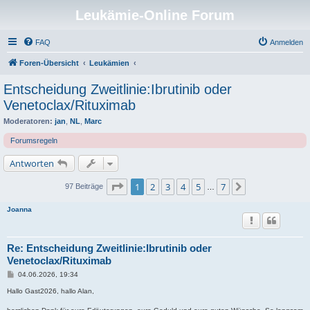
Leukämie-Online Forum
FAQ
Anmelden
Foren-Übersicht
Leukämien
Entscheidung Zweitlinie:Ibrutinib oder
Venetoclax/Rituximab
Moderatoren:
jan
,
NL
,
Marc
Forumsregeln
Antworten
Seite
1
von
7
1
2
3
4
5
7
Nächste
97 Beiträge
…
Joanna
Re: Entscheidung Zweitlinie:Ibrutinib oder
Venetoclax/Rituximab
B
04.06.2026, 19:34
e
i
Hallo Gast2026, hallo Alan,
t
r