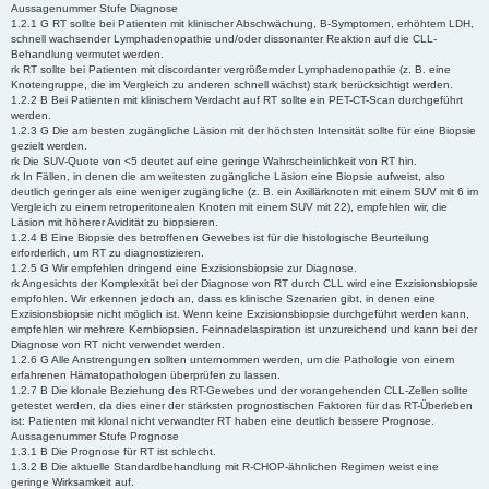
Aussagenummer Stufe Diagnose
1.2.1 G RT sollte bei Patienten mit klinischer Abschwächung, B-Symptomen, erhöhtem LDH,
schnell wachsender Lymphadenopathie und/oder dissonanter Reaktion auf die CLL-
Behandlung vermutet werden.
rk RT sollte bei Patienten mit discordanter vergrößernder Lymphadenopathie (z. B. eine
Knotengruppe, die im Vergleich zu anderen schnell wächst) stark berücksichtigt werden.
1.2.2 B Bei Patienten mit klinischem Verdacht auf RT sollte ein PET-CT-Scan durchgeführt
werden.
1.2.3 G Die am besten zugängliche Läsion mit der höchsten Intensität sollte für eine Biopsie
gezielt werden.
rk Die SUV-Quote von <5 deutet auf eine geringe Wahrscheinlichkeit von RT hin.
rk In Fällen, in denen die am weitesten zugängliche Läsion eine Biopsie aufweist, also
deutlich geringer als eine weniger zugängliche (z. B. ein Axillärknoten mit einem SUV mit 6 im
Vergleich zu einem retroperitonealen Knoten mit einem SUV mit 22), empfehlen wir, die
Läsion mit höherer Avidität zu biopsieren.
1.2.4 B Eine Biopsie des betroffenen Gewebes ist für die histologische Beurteilung
erforderlich, um RT zu diagnostizieren.
1.2.5 G Wir empfehlen dringend eine Exzisionsbiopsie zur Diagnose.
rk Angesichts der Komplexität bei der Diagnose von RT durch CLL wird eine Exzisionsbiopsie
empfohlen. Wir erkennen jedoch an, dass es klinische Szenarien gibt, in denen eine
Exzisionsbiopsie nicht möglich ist. Wenn keine Exzisionsbiopsie durchgeführt werden kann,
empfehlen wir mehrere Kernbiopsien. Feinnadelaspiration ist unzureichend und kann bei der
Diagnose von RT nicht verwendet werden.
1.2.6 G Alle Anstrengungen sollten unternommen werden, um die Pathologie von einem
erfahrenen Hämatopathologen überprüfen zu lassen.
1.2.7 B Die klonale Beziehung des RT-Gewebes und der vorangehenden CLL-Zellen sollte
getestet werden, da dies einer der stärksten prognostischen Faktoren für das RT-Überleben
ist: Patienten mit klonal nicht verwandter RT haben eine deutlich bessere Prognose.
Aussagenummer Stufe Prognose
1.3.1 B Die Prognose für RT ist schlecht.
1.3.2 B Die aktuelle Standardbehandlung mit R-CHOP-ähnlichen Regimen weist eine
geringe Wirksamkeit auf.