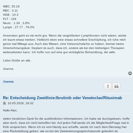
WBC: 35.16
RBC : 3.11
HGB : 10.3
PLT : 104
Neutr. : 1.34 , 3.8%
Lymph : 27.77 , 79.0%
Ansonsten geht es mir recht gut. Wenn die vergrößerten Lymphknoten nicht wären, würde
ich kaum etwas merken. Vielleicht eben eine etwas schnellere Erschöpfung, ich ruhe mich
gerne mal Mittags aus. Auch das Wissen, eine Immunschwäche zu haben, bremst meine
Unternehmungslust. Geplant ist auch, dass ich, anders als bei den bisherigen Therapien
weiterarbeiten kann. Ich hoffe nun auf eine gut verträgliche Behandlung, die wirkt.
Liebe Grüße an alle,
Joanna
Joanna
Re: Entscheidung Zweitlinie:Ibrutinib oder Venetoclax/Rituximab
B
10.05.2026, 18:32
e
i
Hallo Alan,
t
r
vielen herzlichen Dank für die ausführlichen Informationen. Ich habe sie durchgelesen, hoffe
a
aber doch, dass ich nicht betroffen bin. Auf jeden Fall werde ich die Möglichkeit/Frage mal in
g
Köln ansprechen. Wenn ich es vom Handy aus schaffe, werde ich nach dem Dienstag hier
eine Rückmeldung geben, wie es bei der Zweitmeinungssprechsstunde gelaufen ist.