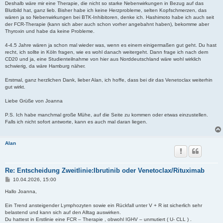
Deshalb wäre mir eine Therapie, die nicht so starke Nebenwirkungen in Bezug auf das
Blutbild hat, ganz lieb. Bisher habe ich keine Herzprobleme, selten Kopfschmerzen, das
wären ja so Nebenwirkungen bei BTK-Inhibitoren, denke ich. Hashimoto habe ich auch seit
der FCR-Therapie (kann sich aber auch schon vorher angebahnt haben), bekomme aber
Thyroxin und habe da keine Probleme.
4-4.5 Jahre wären ja schon mal wieder was, wenn es einem einigermaßen gut geht. Du hast
recht, ich sollte in Köln fragen, wie es wohl danach weitergeht. Dann frage ich nach dem
CD20 und ja, eine Studienteilnahme von hier aus Norddeutschland wäre wohl wirklich
schwierig, da wäre Hamburg näher.
Erstmal, ganz herzlichen Dank, lieber Alan, ich hoffe, dass bei dir das Venetoclax weiterhin
gut wirkt.
Liebe Grüße von Joanna
P.S. Ich habe manchmal große Mühe, auf die Seite zu kommen oder etwas einzustellen.
Falls ich nicht sofort antworte, kann es auch mal daran liegen.
Alan
Re: Entscheidung Zweitlinie:Ibrutinib oder Venetoclax/Rituximab
B
10.04.2026, 15:00
e
i
Hallo Joanna,
t
r
Ein Trend ansteigender Lymphozyten sowie ein Rückfall unter V + R ist sicherlich sehr
a
belastend und kann sich auf den Alltag auswirken.
g
Du hattest in Erstlinie eine FCR – Therapie , obwohl IGHV – unmutiert ( U- CLL ) .