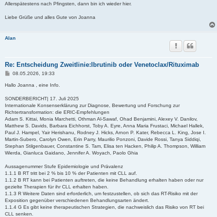
Allerspätestens nach Pfingsten, dann bin ich wieder hier.
Liebe Grüße und alles Gute von Joanna
Alan
Re: Entscheidung Zweitlinie:Ibrutinib oder Venetoclax/Rituximab
B
08.05.2026, 19:33
e
i
Hallo Joanna , eine Info.
t
r
SONDERBERICHT| 17. Juli 2025
a
Internationale Konsenserklärung zur Diagnose, Bewertung und Forschung zur
g
Richtertransformation: die ERIC-Empfehlungen
Adam S. Kittai, Monia Marchetti, Othman Al-Sawaf, Ohad Benjamini, Alexey V. Danilov,
Matthew S. Davids, Barbara Eichhorst, Toby A. Eyre, Anna Maria Frustaci, Michael Hallek,
Paul J. Hampel, Yair Herishanu, Rodney J. Hicks, Arnon P. Kater, Rebecca L. King, Jose I.
Martin-Subero, Carolyn Owen, Erin Parry, Maurilio Ponzoni, Davide Rossi, Tanya Siddiqi,
Stephan Stilgenbauer, Constantine S. Tam, Elisa ten Hacken, Philip A. Thompson, William
Wierda, Gianluca Gaidano, Jennifer A. Woyach, Paolo Ghia
Aussagenummer Stufe Epidemiologie und Prävalenz
1.1.1 B RT tritt bei 2 % bis 10 % der Patienten mit CLL auf.
1.1.2 B RT kann bei Patienten auftreten, die keine Behandlung erhalten haben oder nur
gezielte Therapien für ihr CLL erhalten haben.
1.1.3 R Weitere Daten sind erforderlich, um festzustellen, ob sich das RT-Risiko mit der
Exposition gegenüber verschiedenen Behandlungsarten ändert.
1.1.4 G Es gibt keine therapeutischen Strategien, die nachweislich das Risiko von RT bei
CLL senken.