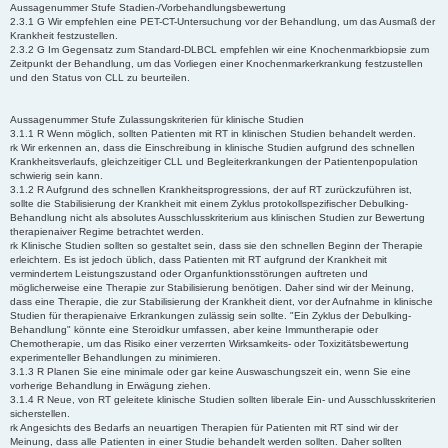
Aussagenummer Stufe Stadien-/Vorbehandlungsbewertung
2.3.1 G Wir empfehlen eine PET-CT-Untersuchung vor der Behandlung, um das Ausmaß der
Krankheit festzustellen.
2.3.2 G Im Gegensatz zum Standard-DLBCL empfehlen wir eine Knochenmarkbiopsie zum
Zeitpunkt der Behandlung, um das Vorliegen einer Knochenmarkerkrankung festzustellen
und den Status von CLL zu beurteilen.
Aussagenummer Stufe Zulassungskriterien für klinische Studien
3.1.1 R Wenn möglich, sollten Patienten mit RT in klinischen Studien behandelt werden.
rk Wir erkennen an, dass die Einschreibung in klinische Studien aufgrund des schnellen
Krankheitsverlaufs, gleichzeitiger CLL und Begleiterkrankungen der Patientenpopulation
schwierig sein kann.
3.1.2 R Aufgrund des schnellen Krankheitsprogressions, der auf RT zurückzuführen ist,
sollte die Stabilisierung der Krankheit mit einem Zyklus protokollspezifischer Debulking-
Behandlung nicht als absolutes Ausschlusskriterium aus klinischen Studien zur Bewertung
therapienaiver Regime betrachtet werden.
rk Klinische Studien sollten so gestaltet sein, dass sie den schnellen Beginn der Therapie
erleichtern. Es ist jedoch üblich, dass Patienten mit RT aufgrund der Krankheit mit
vermindertem Leistungszustand oder Organfunktionsstörungen auftreten und
möglicherweise eine Therapie zur Stabilisierung benötigen. Daher sind wir der Meinung,
dass eine Therapie, die zur Stabilisierung der Krankheit dient, vor der Aufnahme in klinische
Studien für therapienaive Erkrankungen zulässig sein sollte. "Ein Zyklus der Debulking-
Behandlung" könnte eine Steroidkur umfassen, aber keine Immuntherapie oder
Chemotherapie, um das Risiko einer verzerrten Wirksamkeits- oder Toxizitätsbewertung
experimenteller Behandlungen zu minimieren.
3.1.3 R Planen Sie eine minimale oder gar keine Auswaschungszeit ein, wenn Sie eine
vorherige Behandlung in Erwägung ziehen.
3.1.4 R Neue, von RT geleitete klinische Studien sollten liberale Ein- und Ausschlusskriterien
sicherstellen.
rk Angesichts des Bedarfs an neuartigen Therapien für Patienten mit RT sind wir der
Meinung, dass alle Patienten in einer Studie behandelt werden sollten. Daher sollten