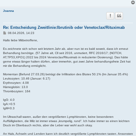
Joanna
Re: Entscheidung Zweitlinie:Ibrutinib oder Venetoclax/Rituximab
B
08.04.2026, 14:23
e
i
Hallo liebe Mitbetroffene,
t
r
Es zeichnete sich schon seit letztem Jahr ab, aber nun ist es bald soweit, dass ich erneut
a
Behandlung benötige. (57 Jahre alt, Cll seit 2016, unmutiert, RFC 2016/17; (NOTCH,
g
AT,TP53,XPO1) 2022 bis 2024 Venetoclax/Rituximab in reduzierter Dosierung). Das hätte
gerne etwas länger halten dürfen, aber immerhin, gut zwei Jahre behandlungsfreie Zeit hat
mir die Behandlung ermöglicht.
Momentan (Befund 27.03.26) beträgt die Infiltration des Blutes 50.1% (Im Januar 35.4%)
Leukozyten: 10.46 (Januar: 6.17)
Erythrozyten: 4.08
Hämoglobin: 13.0
Thrombozyten: 164
IgG: 4.0
IgA:<0.5
IgM<0.3
Im Ultraschall waren, außer den vergrößerten Lymphknoten, keine besonderen
Auffälligkeiten, die Milz ist immer etwas „krumpelig, rund“. Ich habe immer so einen leichten
Druck im Oberbauch rechts, aber die Leber war wohl auch okay.
An Hals, Achseln und Lenden kann ich deutlich vergrößerte Lymphknoten tasten. Ansonsten