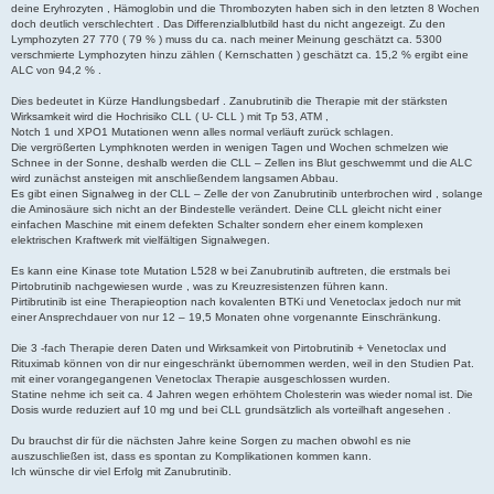
r
deine Eryhrozyten , Hämoglobin und die Thrombozyten haben sich in den letzten 8 Wochen
a
doch deutlich verschlechtert . Das Differenzialblutbild hast du nicht angezeigt. Zu den
g
Lymphozyten 27 770 ( 79 % ) muss du ca. nach meiner Meinung geschätzt ca. 5300
verschmierte Lymphozyten hinzu zählen ( Kernschatten ) geschätzt ca. 15,2 % ergibt eine
ALC von 94,2 % .
Dies bedeutet in Kürze Handlungsbedarf . Zanubrutinib die Therapie mit der stärksten
Wirksamkeit wird die Hochrisiko CLL ( U- CLL ) mit Tp 53, ATM ,
Notch 1 und XPO1 Mutationen wenn alles normal verläuft zurück schlagen.
Die vergrößerten Lymphknoten werden in wenigen Tagen und Wochen schmelzen wie
Schnee in der Sonne, deshalb werden die CLL – Zellen ins Blut geschwemmt und die ALC
wird zunächst ansteigen mit anschließendem langsamen Abbau.
Es gibt einen Signalweg in der CLL – Zelle der von Zanubrutinib unterbrochen wird , solange
die Aminosäure sich nicht an der Bindestelle verändert. Deine CLL gleicht nicht einer
einfachen Maschine mit einem defekten Schalter sondern eher einem komplexen
elektrischen Kraftwerk mit vielfältigen Signalwegen.
Es kann eine Kinase tote Mutation L528 w bei Zanubrutinib auftreten, die erstmals bei
Pirtobrutinib nachgewiesen wurde , was zu Kreuzresistenzen führen kann.
Pirtibrutinib ist eine Therapieoption nach kovalenten BTKi und Venetoclax jedoch nur mit
einer Ansprechdauer von nur 12 – 19,5 Monaten ohne vorgenannte Einschränkung.
Die 3 -fach Therapie deren Daten und Wirksamkeit von Pirtobrutinib + Venetoclax und
Rituximab können von dir nur eingeschränkt übernommen werden, weil in den Studien Pat.
mit einer vorangegangenen Venetoclax Therapie ausgeschlossen wurden.
Statine nehme ich seit ca. 4 Jahren wegen erhöhtem Cholesterin was wieder nomal ist. Die
Dosis wurde reduziert auf 10 mg und bei CLL grundsätzlich als vorteilhaft angesehen .
Du brauchst dir für die nächsten Jahre keine Sorgen zu machen obwohl es nie
auszuschließen ist, dass es spontan zu Komplikationen kommen kann.
Ich wünsche dir viel Erfolg mit Zanubrutinib.