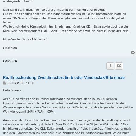
ansteigenden Trend.
Man kann dann nicht mehr so ganz entspannt sein , schon eher besorgt.
Gut ist , das er zumindest nicht sprunghaft angestiegen ist. Deine Hämatologin hatte dir
einen CD- Scan vor Beginn der Therapie empfohlen , sie wird dafür ihre Gründe gehabt
haben.
Wie beurteilt deine Hämatologin ihre Empfehlung für einen CD – Scan sowie auch die Uni
Klinik Köln bei steigendem LDH – Wert , um deren Antwort wird sie nicht zu beneiden sein.
Ich wünsche dir das Allerbeste !
Gruß Alan
Gast2026
Re: Entscheidung Zweitlinie:Ibrutinib oder Venetoclax/Rituximab
B
02.06.2026, 10:33
e
i
Hallo Joanna,
t
r
wenn Du verschiedene Blutbilder miteinander vergleichst, dann musst Du bei den
a
Lymphozyten immer auch die Kernschatten mitzählen. Alan hat Dir ja bei Deinen letzten
g
Werten vorgerechnet, dass Du insgesamt bei ca. 94% liegst und das ist praktisch der gleiche
Wert wie jetzt mit 24% + 71% = 95%.
Ansonsten drücke ich Dir die Daumen für Deine in Kürze beginnende Behandlung, aber ich
sehe das ebenfalls sehr optimistisch. Frau Prof. Eichhorst hat Dir ja die Wirkung der BTK-
Inhibitoren gut erklärt. Die CLL-Zellen werden aus ihren "Lieblingsplätzen" im Knochenmark
und den Lymphknoten ins periphere, also zirkulierende Blut ausgeschwemmt, wo es ihnen