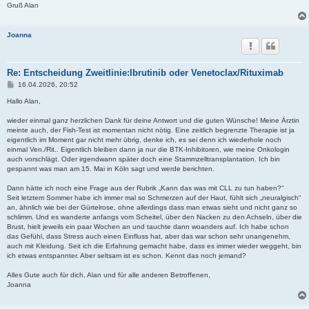
Gruß Alan
Joanna
Re: Entscheidung Zweitlinie:Ibrutinib oder Venetoclax/Rituximab
B
16.04.2026, 20:52
e
i
Hallo Alan,
t
r
wieder einmal ganz herzlichen Dank für deine Antwort und die guten Wünsche! Meine Ärztin
a
meinte auch, der Fish-Test ist momentan nicht nötig. Eine zeitlich begrenzte Therapie ist ja
g
eigentlich im Moment gar nicht mehr übrig, denke ich, es sei denn ich wiederhole noch
einmal Ven./Rit.. Eigentlich bleiben dann ja nur die BTK-Inhibitoren, wie meine Onkologin
auch vorschlägt. Oder irgendwann später doch eine Stammzelltransplantation. Ich bin
gespannt was man am 15. Mai in Köln sagt und werde berichten.
Dann hätte ich noch eine Frage aus der Rubrik „Kann das was mit CLL zu tun haben?“
Seit letztem Sommer habe ich immer mal so Schmerzen auf der Haut, fühlt sich „neuralgisch“
an, ähnlich wie bei der Gürtelrose, ohne allerdings dass man etwas sieht und nicht ganz so
schlimm. Und es wanderte anfangs vom Scheitel, über den Nacken zu den Achseln, über die
Brust, hielt jeweils ein paar Wochen an und tauchte dann woanders auf. Ich habe schon
das Gefühl, dass Stress auch einen Einfluss hat, aber das war schon sehr unangenehm,
auch mit Kleidung. Seit ich die Erfahrung gemacht habe, dass es immer wieder weggeht, bin
ich etwas entspannter. Aber seltsam ist es schon. Kennt das noch jemand?
Alles Gute auch für dich, Alan und für alle anderen Betroffenen,
Joanna