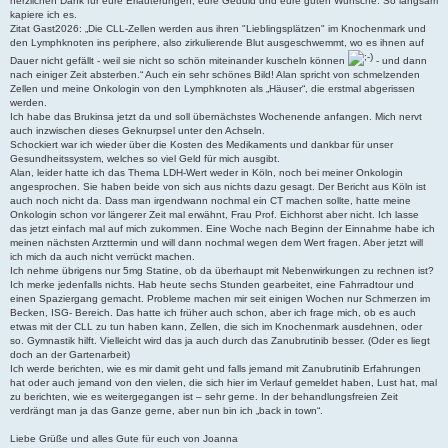
herzlichen Dank für eure Erläuterungen, eure Geduld und eure guten Wünsche. So langsam
a
kapiere ich es.
g
Zitat Gast2026: „Die CLL-Zellen werden aus ihren "Lieblingsplätzen" im Knochenmark und
den Lymphknoten ins periphere, also zirkulierende Blut ausgeschwemmt, wo es ihnen auf
Dauer nicht gefällt - weil sie nicht so schön miteinander kuscheln können
- und dann
nach einiger Zeit absterben.“ Auch ein sehr schönes Bild! Alan spricht von schmelzenden
Zellen und meine Onkologin von den Lymphknoten als „Häuser“, die erstmal abgerissen
werden.
Ich habe das Brukinsa jetzt da und soll übernächstes Wochenende anfangen. Mich nervt
auch inzwischen dieses Geknurpsel unter den Achseln.
Schockiert war ich wieder über die Kosten des Medikaments und dankbar für unser
Gesundheitssystem, welches so viel Geld für mich ausgibt.
Alan, leider hatte ich das Thema LDH-Wert weder in Köln, noch bei meiner Onkologin
angesprochen. Sie haben beide von sich aus nichts dazu gesagt. Der Bericht aus Köln ist
auch noch nicht da. Dass man irgendwann nochmal ein CT machen sollte, hatte meine
Onkologin schon vor längerer Zeit mal erwähnt, Frau Prof. Eichhorst aber nicht. Ich lasse
das jetzt einfach mal auf mich zukommen. Eine Woche nach Beginn der Einnahme habe ich
meinen nächsten Arzttermin und will dann nochmal wegen dem Wert fragen. Aber jetzt will
ich mich da auch nicht verrückt machen.
Ich nehme übrigens nur 5mg Statine, ob da überhaupt mit Nebenwirkungen zu rechnen ist?
Ich merke jedenfalls nichts. Hab heute sechs Stunden gearbeitet, eine Fahrradtour und
einen Spaziergang gemacht. Probleme machen mir seit einigen Wochen nur Schmerzen im
Becken, ISG- Bereich. Das hatte ich früher auch schon, aber ich frage mich, ob es auch
etwas mit der CLL zu tun haben kann, Zellen, die sich im Knochenmark ausdehnen, oder
so. Gymnastik hilft. Vielleicht wird das ja auch durch das Zanubrutinib besser. (Oder es liegt
doch an der Gartenarbeit)
Ich werde berichten, wie es mir damit geht und falls jemand mit Zanubrutinib Erfahrungen
hat oder auch jemand von den vielen, die sich hier im Verlauf gemeldet haben, Lust hat, mal
zu berichten, wie es weitergegangen ist – sehr gerne. In der behandlungsfreien Zeit
verdrängt man ja das Ganze gerne, aber nun bin ich „back in town“.
Liebe Grüße und alles Gute für euch von Joanna