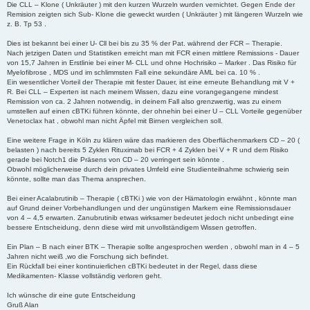
Die CLL – Klone ( Unkräuter ) mit den kurzen Wurzeln wurden vernichtet. Gegen Ende der
Remision zeigten sich Sub- Klone die geweckt wurden ( Unkräuter ) mit längeren Wurzeln wie
z. B. Tp 53 .
Dies ist bekannt bei einer U- Cll bei bis zu 35 % der Pat. während der FCR – Therapie.
Nach jetzigen Daten und Statistiken erreicht man mit FCR einen mittlere Remissions - Dauer
von 15,7 Jahren in Erstlinie bei einer M- CLL und ohne Hochrisiko – Marker . Das Risiko für
Myelofibrose , MDS und im schlimmsten Fall eine sekundäre AML bei ca. 10 % .
Ein wesentlicher Vorteil der Therapie mit fester Dauer, ist eine erneute Behandlung mit V +
R. Bei CLL – Experten ist nach meinem Wissen, dazu eine vorangegangene mindest
Remission von ca. 2 Jahren notwendig, in deinem Fall also grenzwertig, was zu einem
umstellen auf einen cBTKi führen könnte, der ohnehin bei einer U – CLL Vorteile gegenüber
Venetoclax hat , obwohl man nicht Äpfel mit Birnen vergleichen soll.
Eine weitere Frage in Köln zu klären wäre das markieren des Oberflächenmarkers CD – 20 (
belasten ) nach bereits 5 Zyklen Rituximab bei FCR + 4 Zyklen bei V + R und dem Risiko
gerade bei Notch1 die Präsens von CD – 20 verringert sein könnte .
Obwohl möglicherweise durch dein privates Umfeld eine Studienteilnahme schwierig sein
könnte, sollte man das Thema ansprechen.
Bei einer Acalabrutinib – Therapie ( cBTKi ) wie von der Hämatologin erwähnt , könnte man
auf Grund deiner Vorbehandlungen und der ungünstigen Markern eine Remissionsdauer
von 4 – 4,5 erwarten. Zanubrutinib etwas wirksamer bedeutet jedoch nicht unbedingt eine
bessere Entscheidung, denn diese wird mit unvollständigem Wissen getroffen.
Ein Plan – B nach einer BTK – Therapie sollte angesprochen werden , obwohl man in 4 – 5
Jahren nicht weiß ,wo die Forschung sich befindet.
Ein Rückfall bei einer kontinuierlichen cBTKi bedeutet in der Regel, dass diese
Medikamenten- Klasse vollständig verloren geht.
Ich wünsche dir eine gute Entscheidung
Gruß Alan