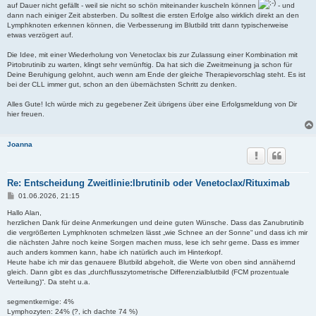
auf Dauer nicht gefällt - weil sie nicht so schön miteinander kuscheln können
- und
dann nach einiger Zeit absterben. Du solltest die ersten Erfolge also wirklich direkt an den
Lymphknoten erkennen können, die Verbesserung im Blutbild tritt dann typischerweise
etwas verzögert auf.
Die Idee, mit einer Wiederholung von Venetoclax bis zur Zulassung einer Kombination mit
Pirtobrutinib zu warten, klingt sehr vernünftig. Da hat sich die Zweitmeinung ja schon für
Deine Beruhigung gelohnt, auch wenn am Ende der gleiche Therapievorschlag steht. Es ist
bei der CLL immer gut, schon an den übernächsten Schritt zu denken.
Alles Gute! Ich würde mich zu gegebener Zeit übrigens über eine Erfolgsmeldung von Dir
hier freuen.
Joanna
Re: Entscheidung Zweitlinie:Ibrutinib oder Venetoclax/Rituximab
B
01.06.2026, 21:15
e
i
Hallo Alan,
t
herzlichen Dank für deine Anmerkungen und deine guten Wünsche. Dass das Zanubrutinib
r
die vergrößerten Lymphknoten schmelzen lässt „wie Schnee an der Sonne“ und dass ich mir
a
die nächsten Jahre noch keine Sorgen machen muss, lese ich sehr gerne. Dass es immer
g
auch anders kommen kann, habe ich natürlich auch im Hinterkopf.
Heute habe ich mir das genauere Blutbild abgeholt, die Werte von oben sind annähernd
gleich. Dann gibt es das „durchflusszytometrische Differenzialblutbild (FCM prozentuale
Verteilung)“. Da steht u.a.
segmentkernige: 4%
Lymphozyten: 24% (?, ich dachte 74 %)