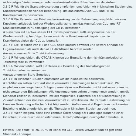
nicht-maligne Veränderungen oder residuale/refraktäre Erkrankungen darstellen.
3.3.5 R Wie für die Standardversorgung empfohlen, empfehlen wir in klinischen Studien eine
Knochenmarkbiopsie vor der Behandlung, um das Ausmaß von CLL und RT im
Knochenmark zu bestimmen.
3.3.6 R Für Patienten mit Frischmarkerkrankung vor der Behandlung empfehlen wir eine
Knochenmarkbiopsie bei der Wiederbepflanzung, um das Ausmaß des CLL- und RT-
Krankheitsstatus zur Bestätigung der CR zu bestimmen.
rk Patienten mit nachweisbarer CLL mittels peripherer Blutflusszytometrie bei der
Wiederherstellung benötigen keine zusätzliche Knochenmarkbiopsie, um die
Krankheitsreaktion der CLL zu beurteilen.
3.3.7 R Die Reaktion von RT und CLL sollte objektiv bewertet und sowohl anhand der
Lugano-Kriterien als auch der iwCLL-Richtlinien berichtet werden.
Aussagenummer Stufe Toxizitätsbewertung
3.4.1 R Wir empfehlen, die CTCAE-Kriterien zur Beurteilung der nichthämatologischen
Toxizitätsgrade zu verwenden.
3.4.2 R Wir empfehlen, iwCLL-Kriterien zur Beurteilung des hämatologischen
Toxizitätsgrades zu verwenden.
Aussagenummer Stufe Sonstiges
3.5.1 R In klinischen Studien empfehlen wir, die Klonalität zu bestimmen.
rk RT-Studien sollten nicht auf klonal verwandte Erkrankungen beschränkt sein. Wir
empfehlen eine vorgeplante Subgruppenanalyse von Patienten mit klonal verwandten vs.
nicht verwandten Erkrankungen. Alle Anstrengungen sollten unternommen werden, um die
Klonalität zeitnah zu bestimmen, mit der Möglichkeit, Patienten bei der Einschreibung in
Zukunft anhand der klonalen Verwandtschaft zu stratifizieren. Die zentrale Bestimmung der
klonalen Beziehung sollte berücksichtigt werden; Außerdem sind Ergebnisse der klonalen
Beziehung nicht erforderlich, um die Therapie in klinischen Studien zu beginnen.
3.5.2 R Wenn möglich, sollte eine zentrale Überprüfung der Pathologie während einer
klinischen Studie durch einen erfahrenen Hämatopathologen durchgeführt werden. ∗
Hinweis : Die echte RT ca. 80 % ist klonal mit CLL - Zellen verwandt und es gibt keine
Standard - Therapie .