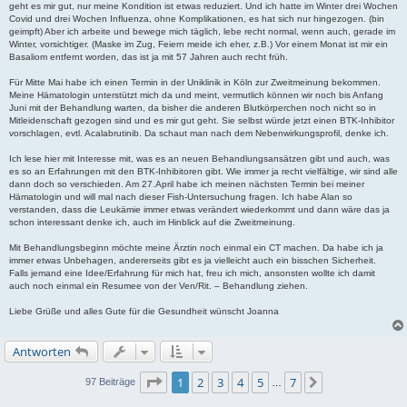
geht es mir gut, nur meine Kondition ist etwas reduziert. Und ich hatte im Winter drei Wochen
Covid und drei Wochen Influenza, ohne Komplikationen, es hat sich nur hingezogen. (bin
geimpft) Aber ich arbeite und bewege mich täglich, lebe recht normal, wenn auch, gerade im
Winter, vorsichtiger. (Maske im Zug, Feiern meide ich eher, z.B.) Vor einem Monat ist mir ein
Basaliom entfernt worden, das ist ja mit 57 Jahren auch recht früh.
Für Mitte Mai habe ich einen Termin in der Uniklinik in Köln zur Zweitmeinung bekommen.
Meine Hämatologin unterstützt mich da und meint, vermutlich können wir noch bis Anfang
Juni mit der Behandlung warten, da bisher die anderen Blutkörperchen noch nicht so in
Mitleidenschaft gezogen sind und es mir gut geht. Sie selbst würde jetzt einen BTK-Inhibitor
vorschlagen, evtl. Acalabrutinib. Da schaut man nach dem Nebenwirkungsprofil, denke ich.
Ich lese hier mit Interesse mit, was es an neuen Behandlungsansätzen gibt und auch, was
es so an Erfahrungen mit den BTK-Inhibitoren gibt. Wie immer ja recht vielfältige, wir sind alle
dann doch so verschieden. Am 27.April habe ich meinen nächsten Termin bei meiner
Hämatologin und will mal nach dieser Fish-Untersuchung fragen. Ich habe Alan so
verstanden, dass die Leukämie immer etwas verändert wiederkommt und dann wäre das ja
schon interessant denke ich, auch im Hinblick auf die Zweitmeinung.
Mit Behandlungsbeginn möchte meine Ärztin noch einmal ein CT machen. Da habe ich ja
immer etwas Unbehagen, andererseits gibt es ja vielleicht auch ein bisschen Sicherheit.
Falls jemand eine Idee/Erfahrung für mich hat, freu ich mich, ansonsten wollte ich damit
auch noch einmal ein Resumee von der Ven/Rit. – Behandlung ziehen.
Liebe Grüße und alles Gute für die Gesundheit wünscht Joanna
Antworten
Seite
1
von
7
1
2
3
4
5
7
Nächste
97 Beiträge
…