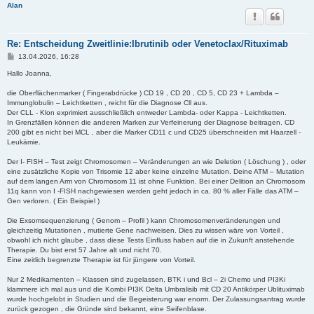
Alan
Re: Entscheidung Zweitlinie:Ibrutinib oder Venetoclax/Rituximab
B
13.04.2026, 16:28
e
i
Hallo Joanna,
t
r
die Oberflächenmarker ( Fingerabdrücke ) CD 19 , CD 20 , CD 5, CD 23 + Lambda –
a
Immunglobulin – Leichtketten , reicht für die Diagnose Cll aus.
g
Der CLL - Klon exprimiert ausschließlich entweder Lambda- oder Kappa - Leichtketten.
In Grenzfällen können die anderen Marken zur Verfeinerung der Diagnose beitragen. CD
200 gibt es nicht bei MCL , aber die Marker CD11 c und CD25 überschneiden mit Haarzell -
Leukämie.
Der I- FISH – Test zeigt Chromosomen – Veränderungen an wie Deletion ( Löschung ) , oder
eine zusätzliche Kopie von Trisomie 12 aber keine einzelne Mutation. Deine ATM – Mutation
auf dem langen Arm von Chromosom 11 ist ohne Funktion. Bei einer Delition an Chromosom
11q kann von I -FISH nachgewiesen werden geht jedoch in ca. 80 % aller Fälle das ATM –
Gen verloren. ( Ein Beispiel )
Die Exsomsequenzierung ( Genom – Profil ) kann Chromosomenveränderungen und
gleichzeitig Mutationen , mutierte Gene nachweisen. Dies zu wissen wäre von Vorteil ,
obwohl ich nicht glaube , dass diese Tests Einfluss haben auf die in Zukunft anstehende
Therapie. Du bist erst 57 Jahre alt und nicht 70.
Eine zeitlich begrenzte Therapie ist für jüngere von Vorteil.
Nur 2 Medikamenten – Klassen sind zugelassen, BTK i und Bcl – 2i Chemo und PI3Ki
klammere ich mal aus und die Kombi PI3K Delta Umbralisib mit CD 20 Antikörper Ublituximab
wurde hochgelobt in Studien und die Begeisterung war enorm. Der Zulassungsantrag wurde
zurück gezogen , die Gründe sind bekannt, eine Seifenblase.