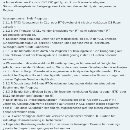
rk In der klinischen Praxis ist R-CHOP, gefolgt von konsolidierender allogener
Stammzelltransplantation bei geeigneten Patienten, das am häufigsten angewandte
Regime.
Aussagenummer Stufe Prognose
2.1.1 B TP53-Aberrationen im CLL- oder RT-Gewebe sind mit einer verkürzten OS-Faser
assoziiert.
2.1.2 B Die Therapie für CLL vor der Entwicklung von RT ist mit schlechteren RT-
Ergebnissen verbunden.
rk Es liegen nicht genügend Daten vor, um festzustellen, ob die Art der CLL-Therapie
(Chemoimmuntherapie vs. gezielte Therapien) die Prognose von RT beeinflusst.
Aussagenummer Stufe Labortests
2.2.1 G Die Klonalität sollte durch den Vergleich der Immunglobulin-Gen-Umlagerung aus
dem RT-Gewebe mit der Immunglobulin-Gen-Umlagerung in den CLL-Zellen bestimmt
werden.
rk Wir verstehen, dass diese Art der Klonalitätsprüfung nicht universell ist. Wir glauben
jedoch, dass dies der Goldstandard ist. Wenn die entnommene Gewebeprobe diese Analyse
nicht zulässt, sollte pro Gewebe eine angemessene Analyse durchgeführt werden. Eine
zusätzliche Biopsie sollte nicht durchgeführt werden, wenn alternative Untersuchungen mit
dem verfügbaren Gewebe möglich sind.
2.2.2 R Derzeit bietet NGS des RT-Gewebes nur begrenzten klinischen Wert bei der
Bestimmung der Prognose.
2.2.3 G Es gibt keine direkten Belege für Tests der molekularen Resistenz gegen BTK- oder
BCL2-Inhibitoren bei Patienten mit RT.
rk Es ist unklar, ob "Resistenzmutationen" Resistenz gegen BTKis oder BCL2is in RT
verleihen. Klinische Argumente basierend auf Evidenz in CLL deuten jedoch darauf hin,
dass RT, die diese Mutationen beherbergt, möglicherweise nicht mit diesen Wirkstoffen
behandelt werden kann.
2.2.4 R Wenn verfügbar, sollten alle Versuche unternommen werden, RT-Proben für
zukünftige Charakterisierung zu biobankieren.
rk Gepaartes Keimliniengewebe sollte zusammen mit bösartigem Gewebe für zukünftige
genetische Sequenzierungen gespeichert werden.