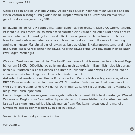
Thrombozyten: 191
Gäbe es noch andere wichtige Werte? Da stehen natürlich noch viel mehr. Leider hatte ich
einen Vitamin D-Mangel, ich glaube meine Tropfen waren zu alt. Jetzt hab ich mal Neue
geholt und nehme jeden Tag 2000.
Ich dachte immer, eine RT würde man auch selber schnell merken. Meine Gesamtverfassung
ist recht gut, ich arbeite, muss mich am Nachmittag eine Stunde hinlegen und dann geht es
wieder. Fahre viel Fahrrad, gehe anderthalb Stunden spazieren. Ich schwitze nachts ein
bisschen mehr als sonst, aber es ist ja auch wärmer und nicht so doll, dass ich Kleidung
wechseln müsste. Manchmal bin ich etwas schlapper, leichte Erkältungssymptome und habe
das Gefühl mein Körper kämpft mit etwas. Aber mit etwas Ruhe und Hausmitteln ist es nach
zwei Tagen wieder gut.
Was den Zweitmeinungstermin in Köln betrifft, so hatte ich mich vertan, er ist noch zwei Tage
früher, am 13.05. . Glücklicherweise ist mir das noch aufgefallen! Eigentlich habe ich danach
noch bis Pfingsten ein paar Sachen dort unten zu erledigen, aber wenn die in Köln sagen,
es muss sofort etwas losgehen, fahre ich natürlich zurück.
Auf jeden Fall werde ich das Thema RT ansprechen. Wenn ich das richtig verstehe, ist ein
PET-CT etwas anderes als ein normales CT. Das wollte nämlich meine Ärztin noch machen.
Wird denn die Gefahr für eine RT höher, wenn man zu lange mit der Behandlung wartet? Ich
bin ja, wie üblich, spät dran.
Und ich frage mich, wie es genau weitergeht, falls ich mit dem BTK-Inhibitor anfange. Wieviel
Zeit man zu Beginn zum Beispiel krankgeschrieben zu Hause bleiben sollte. Aber vermutlich
ist das halt extrem unterschiedlich, wie man auf das Medikament reagiert. Und manche
Symptome zeigen sich vielleicht auch erst im Verlauf.
Vielen Dank, Alan und ganz liebe Grüße
von Joanna