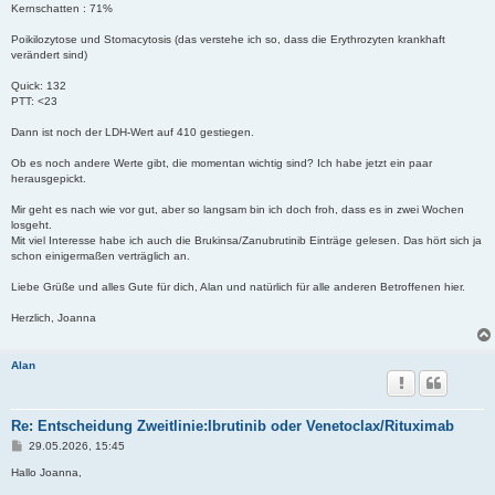
Kernschatten : 71%
Poikilozytose und Stomacytosis (das verstehe ich so, dass die Erythrozyten krankhaft
verändert sind)
Quick: 132
PTT: <23
Dann ist noch der LDH-Wert auf 410 gestiegen.
Ob es noch andere Werte gibt, die momentan wichtig sind? Ich habe jetzt ein paar
herausgepickt.
Mir geht es nach wie vor gut, aber so langsam bin ich doch froh, dass es in zwei Wochen
losgeht.
Mit viel Interesse habe ich auch die Brukinsa/Zanubrutinib Einträge gelesen. Das hört sich ja
schon einigermaßen verträglich an.
Liebe Grüße und alles Gute für dich, Alan und natürlich für alle anderen Betroffenen hier.
Herzlich, Joanna
Alan
Re: Entscheidung Zweitlinie:Ibrutinib oder Venetoclax/Rituximab
B
29.05.2026, 15:45
e
i
Hallo Joanna,
t