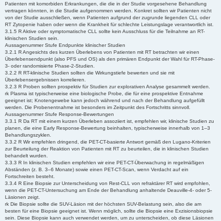
Patienten mit komorbiden Erkrankungen, die die in der Studie vorgesehene Behandlung
vertragen könnten, in die Studie aufgenommen werden. Konkret sollten wir Patienten nicht
von der Studie ausschließen, wenn Patienten aufgrund der zugrunde liegenden CLL oder
RT Zytopenie haben oder wenn die Krankheit für schlechte Leistungslage verantwortlich ist.
3.1.5 R Aktive oder symptomatische CLL sollte kein Ausschluss für die Teilnahme an RT-
klinischen Studien sein.
Aussagenummer Stufe Endpunkte klinischer Studien
3.2.1 R Angesichts des kurzen Überlebens von Patienten mit RT betrachten wir einen
Überlebensendpunkt (also PFS und OS) als den primären Endpunkt der Wahl für RT-Phase-
3- oder randomisierte Phase-2-Studien.
3.2.2 R RT-klinische Studien sollten die Wirkungstiefe bewerten und sie mit
Überlebensergebnissen korrelieren.
3.2.3 R Proben sollten prospektiv für Studien zur explorativen Analyse gesammelt werden.
rk Plasma ist typischerweise eine biologische Probe, die für eine prospektive Entnahme
geeignet ist; Knotengewebe kann jedoch während und nach der Behandlung aufgefüllt
werden. Die Probenentnahme ist besonders im Zeitpunkt des Fortschritts sinnvoll.
Aussagenummer Stufe Response-Bewertungen
3.3.1 R Da RT mit einem kurzen Überleben assoziiert ist, empfehlen wir, klinische Studien zu
planen, die eine Early Response-Bewertung beinhalten, typischerweise innerhalb von 1–3
Behandlungszyklen.
3.3.2 R Wir empfehlen dringend, die PET-CT-basierte Antwort gemäß den Lugano-Kriterien
zur Beurteilung der Reaktion von Patienten mit RT zu beurteilen, die in klinischen Studien
behandelt wurden.
3.3.3 R In klinischen Studien empfehlen wir eine PET-CT-Überwachung in regelmäßigen
Abständen (z. B. 3–6 Monate) sowie einen PET-CT-Scan, wenn Verdacht auf ein
Fortschreiten besteht.
3.3.4 R Eine Biopsie zur Unterscheidung von Rest-CLL von refraktärer RT wird empfohlen,
wenn die PET-CT-Untersuchung am Ende der Behandlung anhaltende Deauville-4- oder 5-
Läsionen zeigt.
rk Die Biopsie sollte die SUV-Läsion mit der höchsten SUV-Belastung sein, also die am
besten für eine Biopsie geeignet ist. Wenn möglich, sollte die Biopsie eine Exzisionsbiopsie
sein. Diese Biopsie kann auch verwendet werden, um zu unterscheiden, ob diese Läsionen