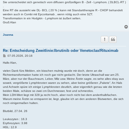
Sie unterscheidet sich genetisch vom diffusen großzelligen B - Zell - Lymphom. ( DLBCL-RT )
.
Eine RT die aussieht wie DL- BCL ( 20 % ) kann mit Standarttherapie R - CHOP behandelt
werden auch in Combi mit Epcoritamab , wenn nötig auch eine SZT.
Transformation in ein Hodgkin - Lymphom ist äußert selten.
Gruß Alan
Joanna
Re: Entscheidung Zweitlinie:Ibrutinib oder Venetoclax/Rituximab
B
07.05.2026, 20:16
e
i
Hallo Alan,
t
r
vielen Dank fürs Melden, ein bisschen mulmig wurde mir doch, denn an die
a
Richtertransformation hatte ich noch gar nicht gedacht. Der letzte Ultraschall war am 25.
g
März, aber nur der Bauchraum, Leber, Milz usw. Meine Ärztin sagte, es sehe alles okay aus
soweit, vergrößerte Lymphknoten waren zu sehen, aber keine größeren „Pakete“. An Hals
und Achseln spüre ich einige Lymphknoten deutlich, aber eigentlich genau wie die letzten
beiden Male, schätze so zwei cm Durchmesser, fest und schmerzlos.
Mein LDH-Wert liegt mit 328 ja recht hoch, aber noch nicht bei dem anderthalbfachen.
Warum meine Ärztin so entspannt ist, liegt, glaube ich an den anderen Blutwerten, die sich
noch einigermaßen halten.
Blutbild, 27.04. 26
Leukozyten : 16.3
Erythrozyten: 3.98
HGL: 12.9