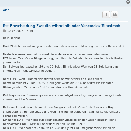
Alan
Re: Entscheidung Zweitlinie:Ibrutinib oder Venetoclax/Rituximab
B
03.06.2026, 16:10
e
i
Hallo Joanna,
t
r
Gast 2026 hat dir schon geantwortet ,und alles ist meiner Meinung nach zutreffend erklärt.
a
g
Deshalb konzentrieren wir uns auf die anderen von dir genannten Laborwerte.
PTT ist ein Test für die Blutgerinnung, man liest die Zeit ab ,die es braucht ,bis die Probe
geronnen ist.
Der Sollwert liegt zwischen 26 und 36 Sek. . Ein niedriger Wert von 23 Sek. kann eine
erhöhte Gerinnungsaktivität bedeuten.
Der Quick - Wert , Thromboplastinzeit zeigt an wie schnell das Blut gerinnt.
Normalbereich ist 70 bis 130 % . Geringere Werte als 70 % bedeutet ein erhöhtes
Blutungsrisiko , Werte über 130 % ein erhöhtes Thromboserisiko.
Poikilozytose und Stromaczytosis sind abnormal geformte Erythrozyten und es gibt viele
unterschiedliche Formen.
Es ist ein Laborbefund, keine eigenständige Krankheit. Grad 1 bis 2 ist in der Regel
unbedeutend . Höhere Grade und wenn Symptome auftreten , dann sollte die Ursache
behandelt werden.
Ein hoher LDH – Wert bedeutet grundsätzlich ,dass es einigen Zellen schlecht geht.
Der normale LDH – Wert im Labor der Uni Köln ist 105 – 260 .
Dein LDH – Wert war am 27.04.26 bei 328 und jetzt 410 , möglicherweise mit einen