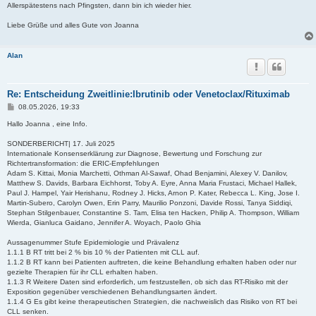
Allerspätestens nach Pfingsten, dann bin ich wieder hier.
Liebe Grüße und alles Gute von Joanna
Alan
Re: Entscheidung Zweitlinie:Ibrutinib oder Venetoclax/Rituximab
B
08.05.2026, 19:33
e
i
Hallo Joanna , eine Info.
t
r
SONDERBERICHT| 17. Juli 2025
a
Internationale Konsenserklärung zur Diagnose, Bewertung und Forschung zur
g
Richtertransformation: die ERIC-Empfehlungen
Adam S. Kittai, Monia Marchetti, Othman Al-Sawaf, Ohad Benjamini, Alexey V. Danilov,
Matthew S. Davids, Barbara Eichhorst, Toby A. Eyre, Anna Maria Frustaci, Michael Hallek,
Paul J. Hampel, Yair Herishanu, Rodney J. Hicks, Arnon P. Kater, Rebecca L. King, Jose I.
Martin-Subero, Carolyn Owen, Erin Parry, Maurilio Ponzoni, Davide Rossi, Tanya Siddiqi,
Stephan Stilgenbauer, Constantine S. Tam, Elisa ten Hacken, Philip A. Thompson, William
Wierda, Gianluca Gaidano, Jennifer A. Woyach, Paolo Ghia
Aussagenummer Stufe Epidemiologie und Prävalenz
1.1.1 B RT tritt bei 2 % bis 10 % der Patienten mit CLL auf.
1.1.2 B RT kann bei Patienten auftreten, die keine Behandlung erhalten haben oder nur
gezielte Therapien für ihr CLL erhalten haben.
1.1.3 R Weitere Daten sind erforderlich, um festzustellen, ob sich das RT-Risiko mit der
Exposition gegenüber verschiedenen Behandlungsarten ändert.
1.1.4 G Es gibt keine therapeutischen Strategien, die nachweislich das Risiko von RT bei
CLL senken.