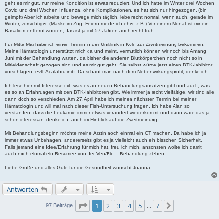
geht es mir gut, nur meine Kondition ist etwas reduziert. Und ich hatte im Winter drei Wochen
Covid und drei Wochen Influenza, ohne Komplikationen, es hat sich nur hingezogen. (bin
geimpft) Aber ich arbeite und bewege mich täglich, lebe recht normal, wenn auch, gerade im
Winter, vorsichtiger. (Maske im Zug, Feiern meide ich eher, z.B.) Vor einem Monat ist mir ein
Basaliom entfernt worden, das ist ja mit 57 Jahren auch recht früh.
Für Mitte Mai habe ich einen Termin in der Uniklinik in Köln zur Zweitmeinung bekommen.
Meine Hämatologin unterstützt mich da und meint, vermutlich können wir noch bis Anfang
Juni mit der Behandlung warten, da bisher die anderen Blutkörperchen noch nicht so in
Mitleidenschaft gezogen sind und es mir gut geht. Sie selbst würde jetzt einen BTK-Inhibitor
vorschlagen, evtl. Acalabrutinib. Da schaut man nach dem Nebenwirkungsprofil, denke ich.
Ich lese hier mit Interesse mit, was es an neuen Behandlungsansätzen gibt und auch, was
es so an Erfahrungen mit den BTK-Inhibitoren gibt. Wie immer ja recht vielfältige, wir sind alle
dann doch so verschieden. Am 27.April habe ich meinen nächsten Termin bei meiner
Hämatologin und will mal nach dieser Fish-Untersuchung fragen. Ich habe Alan so
verstanden, dass die Leukämie immer etwas verändert wiederkommt und dann wäre das ja
schon interessant denke ich, auch im Hinblick auf die Zweitmeinung.
Mit Behandlungsbeginn möchte meine Ärztin noch einmal ein CT machen. Da habe ich ja
immer etwas Unbehagen, andererseits gibt es ja vielleicht auch ein bisschen Sicherheit.
Falls jemand eine Idee/Erfahrung für mich hat, freu ich mich, ansonsten wollte ich damit
auch noch einmal ein Resumee von der Ven/Rit. – Behandlung ziehen.
Liebe Grüße und alles Gute für die Gesundheit wünscht Joanna
Antworten
Seite
1
von
7
1
2
3
4
5
7
Nächste
97 Beiträge
…