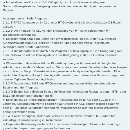
rk In der klinischen Praxis ist R-CHOP, gefolgt von konsolidierender allogener
Stammzelltransplantation bei geeigneten Patienten, das am häufigsten angewandte
Regime.
Aussagenummer Stufe Prognose
2.1.1 B TP53-Aberrationen im CLL- oder RT-Gewebe sind mit einer verkürzten OS-Faser
assoziiert.
2.1.2 B Die Therapie für CLL vor der Entwicklung von RT ist mit schlechteren RT-
Ergebnissen verbunden.
rk Es liegen nicht genügend Daten vor, um festzustellen, ob die Art der CLL-Therapie
(Chemoimmuntherapie vs. gezielte Therapien) die Prognose von RT beeinflusst.
Aussagenummer Stufe Labortests
2.2.1 G Die Klonalität sollte durch den Vergleich der Immunglobulin-Gen-Umlagerung aus
dem RT-Gewebe mit der Immunglobulin-Gen-Umlagerung in den CLL-Zellen bestimmt
werden.
rk Wir verstehen, dass diese Art der Klonalitätsprüfung nicht universell ist. Wir glauben
jedoch, dass dies der Goldstandard ist. Wenn die entnommene Gewebeprobe diese Analyse
nicht zulässt, sollte pro Gewebe eine angemessene Analyse durchgeführt werden. Eine
zusätzliche Biopsie sollte nicht durchgeführt werden, wenn alternative Untersuchungen mit
dem verfügbaren Gewebe möglich sind.
2.2.2 R Derzeit bietet NGS des RT-Gewebes nur begrenzten klinischen Wert bei der
Bestimmung der Prognose.
2.2.3 G Es gibt keine direkten Belege für Tests der molekularen Resistenz gegen BTK- oder
BCL2-Inhibitoren bei Patienten mit RT.
rk Es ist unklar, ob "Resistenzmutationen" Resistenz gegen BTKis oder BCL2is in RT
verleihen. Klinische Argumente basierend auf Evidenz in CLL deuten jedoch darauf hin,
dass RT, die diese Mutationen beherbergt, möglicherweise nicht mit diesen Wirkstoffen
behandelt werden kann.
2.2.4 R Wenn verfügbar, sollten alle Versuche unternommen werden, RT-Proben für
zukünftige Charakterisierung zu biobankieren.
rk Gepaartes Keimliniengewebe sollte zusammen mit bösartigem Gewebe für zukünftige
genetische Sequenzierungen gespeichert werden.