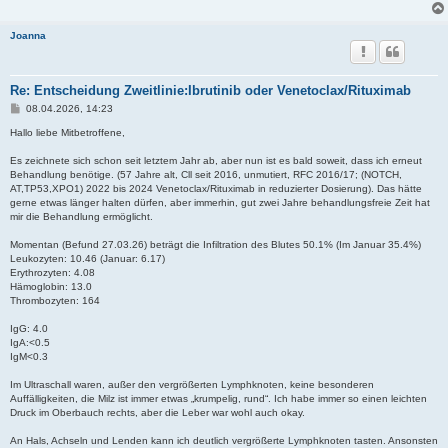
Joanna
Re: Entscheidung Zweitlinie:Ibrutinib oder Venetoclax/Rituximab
B
08.04.2026, 14:23
e
i
Hallo liebe Mitbetroffene,
t
r
Es zeichnete sich schon seit letztem Jahr ab, aber nun ist es bald soweit, dass ich erneut
a
Behandlung benötige. (57 Jahre alt, Cll seit 2016, unmutiert, RFC 2016/17; (NOTCH,
g
AT,TP53,XPO1) 2022 bis 2024 Venetoclax/Rituximab in reduzierter Dosierung). Das hätte
gerne etwas länger halten dürfen, aber immerhin, gut zwei Jahre behandlungsfreie Zeit hat
mir die Behandlung ermöglicht.
Momentan (Befund 27.03.26) beträgt die Infiltration des Blutes 50.1% (Im Januar 35.4%)
Leukozyten: 10.46 (Januar: 6.17)
Erythrozyten: 4.08
Hämoglobin: 13.0
Thrombozyten: 164
IgG: 4.0
IgA:<0.5
IgM<0.3
Im Ultraschall waren, außer den vergrößerten Lymphknoten, keine besonderen
Auffälligkeiten, die Milz ist immer etwas „krumpelig, rund“. Ich habe immer so einen leichten
Druck im Oberbauch rechts, aber die Leber war wohl auch okay.
An Hals, Achseln und Lenden kann ich deutlich vergrößerte Lymphknoten tasten. Ansonsten