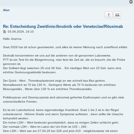
Alan
Re: Entscheidung Zweitlinie:Ibrutinib oder Venetoclax/Rituximab
B
03.06.2026, 16:10
e
i
Hallo Joanna,
t
r
Gast 2026 hat dir schon geantwortet ,und alles ist meiner Meinung nach zutreffend erklärt.
a
g
Deshalb konzentrieren wir uns auf die anderen von dir genannten Laborwerte.
PTT ist ein Test für die Blutgerinnung, man liest die Zeit ab ,die es braucht ,bis die Probe
geronnen ist.
Der Sollwert liegt zwischen 26 und 36 Sek. . Ein niedriger Wert von 23 Sek. kann eine
erhöhte Gerinnungsaktivität bedeuten.
Der Quick - Wert , Thromboplastinzeit zeigt an wie schnell das Blut gerinnt.
Normalbereich ist 70 bis 130 % . Geringere Werte als 70 % bedeutet ein erhöhtes
Blutungsrisiko , Werte über 130 % ein erhöhtes Thromboserisiko.
Poikilozytose und Stromaczytosis sind abnormal geformte Erythrozyten und es gibt viele
unterschiedliche Formen.
Es ist ein Laborbefund, keine eigenständige Krankheit. Grad 1 bis 2 ist in der Regel
unbedeutend . Höhere Grade und wenn Symptome auftreten , dann sollte die Ursache
behandelt werden.
Ein hoher LDH – Wert bedeutet grundsätzlich ,dass es einigen Zellen schlecht geht.
Der normale LDH – Wert im Labor der Uni Köln ist 105 – 260 .
Dein LDH – Wert war am 27.04.26 bei 328 und jetzt 410 , möglicherweise mit einen