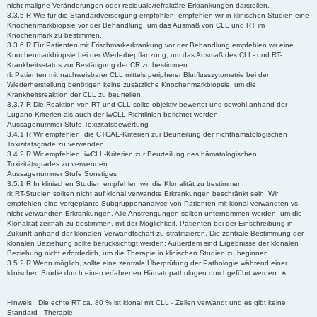
nicht-maligne Veränderungen oder residuale/refraktäre Erkrankungen darstellen.
3.3.5 R Wie für die Standardversorgung empfohlen, empfehlen wir in klinischen Studien eine
Knochenmarkbiopsie vor der Behandlung, um das Ausmaß von CLL und RT im
Knochenmark zu bestimmen.
3.3.6 R Für Patienten mit Frischmarkerkrankung vor der Behandlung empfehlen wir eine
Knochenmarkbiopsie bei der Wiederbepflanzung, um das Ausmaß des CLL- und RT-
Krankheitsstatus zur Bestätigung der CR zu bestimmen.
rk Patienten mit nachweisbarer CLL mittels peripherer Blutflusszytometrie bei der
Wiederherstellung benötigen keine zusätzliche Knochenmarkbiopsie, um die
Krankheitsreaktion der CLL zu beurteilen.
3.3.7 R Die Reaktion von RT und CLL sollte objektiv bewertet und sowohl anhand der
Lugano-Kriterien als auch der iwCLL-Richtlinien berichtet werden.
Aussagenummer Stufe Toxizitätsbewertung
3.4.1 R Wir empfehlen, die CTCAE-Kriterien zur Beurteilung der nichthämatologischen
Toxizitätsgrade zu verwenden.
3.4.2 R Wir empfehlen, iwCLL-Kriterien zur Beurteilung des hämatologischen
Toxizitätsgrades zu verwenden.
Aussagenummer Stufe Sonstiges
3.5.1 R In klinischen Studien empfehlen wir, die Klonalität zu bestimmen.
rk RT-Studien sollten nicht auf klonal verwandte Erkrankungen beschränkt sein. Wir
empfehlen eine vorgeplante Subgruppenanalyse von Patienten mit klonal verwandten vs.
nicht verwandten Erkrankungen. Alle Anstrengungen sollten unternommen werden, um die
Klonalität zeitnah zu bestimmen, mit der Möglichkeit, Patienten bei der Einschreibung in
Zukunft anhand der klonalen Verwandtschaft zu stratifizieren. Die zentrale Bestimmung der
klonalen Beziehung sollte berücksichtigt werden; Außerdem sind Ergebnisse der klonalen
Beziehung nicht erforderlich, um die Therapie in klinischen Studien zu beginnen.
3.5.2 R Wenn möglich, sollte eine zentrale Überprüfung der Pathologie während einer
klinischen Studie durch einen erfahrenen Hämatopathologen durchgeführt werden. ∗
Hinweis : Die echte RT ca. 80 % ist klonal mit CLL - Zellen verwandt und es gibt keine
Standard - Therapie .