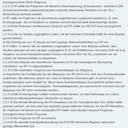
Aussagenummer Stufe Diagnose
1.2.1 G RT sollte bei Patienten mit klinischer Abschwächung, B-Symptomen, erhöhtem LDH,
schnell wachsender Lymphadenopathie und/oder dissonanter Reaktion auf die CLL-
Behandlung vermutet werden.
rk RT sollte bei Patienten mit discordanter vergrößernder Lymphadenopathie (z. B. eine
Knotengruppe, die im Vergleich zu anderen schnell wächst) stark berücksichtigt werden.
1.2.2 B Bei Patienten mit klinischem Verdacht auf RT sollte ein PET-CT-Scan durchgeführt
werden.
1.2.3 G Die am besten zugängliche Läsion mit der höchsten Intensität sollte für eine Biopsie
gezielt werden.
rk Die SUV-Quote von <5 deutet auf eine geringe Wahrscheinlichkeit von RT hin.
rk In Fällen, in denen die am weitesten zugängliche Läsion eine Biopsie aufweist, also
deutlich geringer als eine weniger zugängliche (z. B. ein Axillärknoten mit einem SUV mit 6 im
Vergleich zu einem retroperitonealen Knoten mit einem SUV mit 22), empfehlen wir, die
Läsion mit höherer Avidität zu biopsieren.
1.2.4 B Eine Biopsie des betroffenen Gewebes ist für die histologische Beurteilung
erforderlich, um RT zu diagnostizieren.
1.2.5 G Wir empfehlen dringend eine Exzisionsbiopsie zur Diagnose.
rk Angesichts der Komplexität bei der Diagnose von RT durch CLL wird eine Exzisionsbiopsie
empfohlen. Wir erkennen jedoch an, dass es klinische Szenarien gibt, in denen eine
Exzisionsbiopsie nicht möglich ist. Wenn keine Exzisionsbiopsie durchgeführt werden kann,
empfehlen wir mehrere Kernbiopsien. Feinnadelaspiration ist unzureichend und kann bei der
Diagnose von RT nicht verwendet werden.
1.2.6 G Alle Anstrengungen sollten unternommen werden, um die Pathologie von einem
erfahrenen Hämatopathologen überprüfen zu lassen.
1.2.7 B Die klonale Beziehung des RT-Gewebes und der vorangehenden CLL-Zellen sollte
getestet werden, da dies einer der stärksten prognostischen Faktoren für das RT-Überleben
ist: Patienten mit klonal nicht verwandter RT haben eine deutlich bessere Prognose.
Aussagenummer Stufe Prognose
1.3.1 B Die Prognose für RT ist schlecht.
1.3.2 B Die aktuelle Standardbehandlung mit R-CHOP-ähnlichen Regimen weist eine
geringe Wirksamkeit auf.