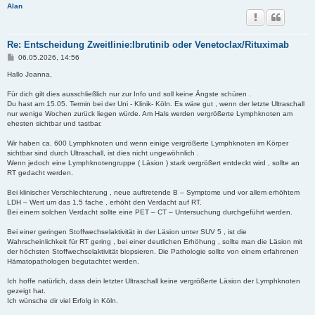
Alan
Re: Entscheidung Zweitlinie:Ibrutinib oder Venetoclax/Rituximab
B
06.05.2026, 14:56
e
i
Hallo Joanna,
t
r
Für dich gilt dies ausschließlich nur zur Info und soll keine Ängste schüren .
a
Du hast am 15.05. Termin bei der Uni - Klinik- Köln. Es wäre gut , wenn der letzte Ultraschall
g
nur wenige Wochen zurück liegen würde. Am Hals werden vergrößerte Lymphknoten am
ehesten sichtbar und tastbar.
Wir haben ca. 600 Lymphknoten und wenn einige vergrößerte Lymphknoten im Körper
sichtbar sind durch Ultraschall, ist dies nicht ungewöhnlich .
Wenn jedoch eine Lymphknotengruppe ( Läsion ) stark vergrößert entdeckt wird , sollte an
RT gedacht werden.
Bei klinischer Verschlechterung , neue auftretende B – Symptome und vor allem erhöhtem
LDH – Wert um das 1,5 fache , erhöht den Verdacht auf RT.
Bei einem solchen Verdacht sollte eine PET – CT – Untersuchung durchgeführt werden.
Bei einer geringen Stoffwechselaktivität in der Läsion unter SUV 5 , ist die
Wahrscheinlichkeit für RT gering , bei einer deutlichen Erhöhung , sollte man die Läsion mit
der höchsten Stoffwechselaktivität biopsieren. Die Pathologie sollte von einem erfahrenen
Hämatopathologen begutachtet werden.
Ich hoffe natürlich, dass dein letzter Ultraschall keine vergrößerte Läsion der Lymphknoten
gezeigt hat.
Ich wünsche dir viel Erfolg in Köln.