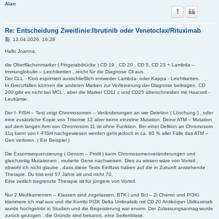
Alan
Re: Entscheidung Zweitlinie:Ibrutinib oder Venetoclax/Rituximab
B
13.04.2026, 16:28
e
i
Hallo Joanna,
t
r
die Oberflächenmarker ( Fingerabdrücke ) CD 19 , CD 20 , CD 5, CD 23 + Lambda –
a
Immunglobulin – Leichtketten , reicht für die Diagnose Cll aus.
g
Der CLL - Klon exprimiert ausschließlich entweder Lambda- oder Kappa - Leichtketten.
In Grenzfällen können die anderen Marken zur Verfeinerung der Diagnose beitragen. CD
200 gibt es nicht bei MCL , aber die Marker CD11 c und CD25 überschneiden mit Haarzell -
Leukämie.
Der I- FISH – Test zeigt Chromosomen – Veränderungen an wie Deletion ( Löschung ) , oder
eine zusätzliche Kopie von Trisomie 12 aber keine einzelne Mutation. Deine ATM – Mutation
auf dem langen Arm von Chromosom 11 ist ohne Funktion. Bei einer Delition an Chromosom
11q kann von I -FISH nachgewiesen werden geht jedoch in ca. 80 % aller Fälle das ATM –
Gen verloren. ( Ein Beispiel )
Die Exsomsequenzierung ( Genom – Profil ) kann Chromosomenveränderungen und
gleichzeitig Mutationen , mutierte Gene nachweisen. Dies zu wissen wäre von Vorteil ,
obwohl ich nicht glaube , dass diese Tests Einfluss haben auf die in Zukunft anstehende
Therapie. Du bist erst 57 Jahre alt und nicht 70.
Eine zeitlich begrenzte Therapie ist für jüngere von Vorteil.
Nur 2 Medikamenten – Klassen sind zugelassen, BTK i und Bcl – 2i Chemo und PI3Ki
klammere ich mal aus und die Kombi PI3K Delta Umbralisib mit CD 20 Antikörper Ublituximab
wurde hochgelobt in Studien und die Begeisterung war enorm. Der Zulassungsantrag wurde
zurück gezogen , die Gründe sind bekannt, eine Seifenblase.