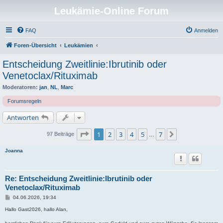
Leukämie-Online Forum
FAQ
Anmelden
Foren-Übersicht
Leukämien
Entscheidung Zweitlinie:Ibrutinib oder
Venetoclax/Rituximab
Moderatoren:
jan
,
NL
,
Marc
Forumsregeln
Antworten
Seite
1
von
7
1
2
3
4
5
7
Nächste
97 Beiträge
…
Joanna
Re: Entscheidung Zweitlinie:Ibrutinib oder
Venetoclax/Rituximab
B
04.06.2026, 19:34
e
i
Hallo Gast2026, hallo Alan,
t
r