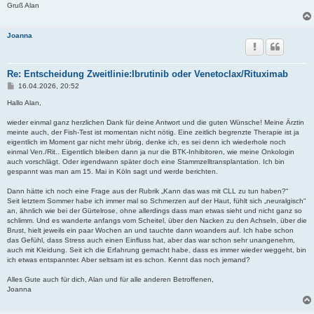
Gruß Alan
Joanna
Re: Entscheidung Zweitlinie:Ibrutinib oder Venetoclax/Rituximab
B
16.04.2026, 20:52
e
i
Hallo Alan,
t
r
wieder einmal ganz herzlichen Dank für deine Antwort und die guten Wünsche! Meine Ärztin
a
meinte auch, der Fish-Test ist momentan nicht nötig. Eine zeitlich begrenzte Therapie ist ja
g
eigentlich im Moment gar nicht mehr übrig, denke ich, es sei denn ich wiederhole noch
einmal Ven./Rit.. Eigentlich bleiben dann ja nur die BTK-Inhibitoren, wie meine Onkologin
auch vorschlägt. Oder irgendwann später doch eine Stammzelltransplantation. Ich bin
gespannt was man am 15. Mai in Köln sagt und werde berichten.
Dann hätte ich noch eine Frage aus der Rubrik „Kann das was mit CLL zu tun haben?“
Seit letztem Sommer habe ich immer mal so Schmerzen auf der Haut, fühlt sich „neuralgisch“
an, ähnlich wie bei der Gürtelrose, ohne allerdings dass man etwas sieht und nicht ganz so
schlimm. Und es wanderte anfangs vom Scheitel, über den Nacken zu den Achseln, über die
Brust, hielt jeweils ein paar Wochen an und tauchte dann woanders auf. Ich habe schon
das Gefühl, dass Stress auch einen Einfluss hat, aber das war schon sehr unangenehm,
auch mit Kleidung. Seit ich die Erfahrung gemacht habe, dass es immer wieder weggeht, bin
ich etwas entspannter. Aber seltsam ist es schon. Kennt das noch jemand?
Alles Gute auch für dich, Alan und für alle anderen Betroffenen,
Joanna