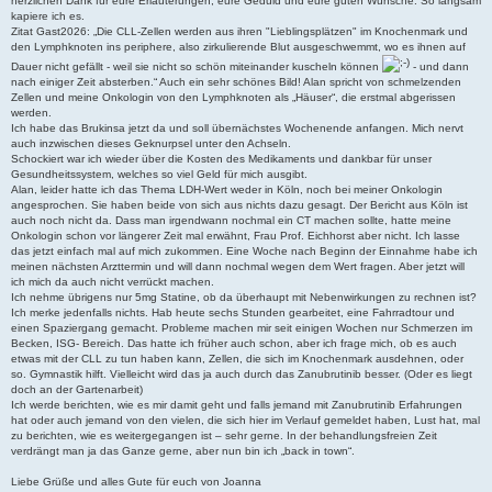
herzlichen Dank für eure Erläuterungen, eure Geduld und eure guten Wünsche. So langsam
a
kapiere ich es.
g
Zitat Gast2026: „Die CLL-Zellen werden aus ihren "Lieblingsplätzen" im Knochenmark und
den Lymphknoten ins periphere, also zirkulierende Blut ausgeschwemmt, wo es ihnen auf
Dauer nicht gefällt - weil sie nicht so schön miteinander kuscheln können
- und dann
nach einiger Zeit absterben.“ Auch ein sehr schönes Bild! Alan spricht von schmelzenden
Zellen und meine Onkologin von den Lymphknoten als „Häuser“, die erstmal abgerissen
werden.
Ich habe das Brukinsa jetzt da und soll übernächstes Wochenende anfangen. Mich nervt
auch inzwischen dieses Geknurpsel unter den Achseln.
Schockiert war ich wieder über die Kosten des Medikaments und dankbar für unser
Gesundheitssystem, welches so viel Geld für mich ausgibt.
Alan, leider hatte ich das Thema LDH-Wert weder in Köln, noch bei meiner Onkologin
angesprochen. Sie haben beide von sich aus nichts dazu gesagt. Der Bericht aus Köln ist
auch noch nicht da. Dass man irgendwann nochmal ein CT machen sollte, hatte meine
Onkologin schon vor längerer Zeit mal erwähnt, Frau Prof. Eichhorst aber nicht. Ich lasse
das jetzt einfach mal auf mich zukommen. Eine Woche nach Beginn der Einnahme habe ich
meinen nächsten Arzttermin und will dann nochmal wegen dem Wert fragen. Aber jetzt will
ich mich da auch nicht verrückt machen.
Ich nehme übrigens nur 5mg Statine, ob da überhaupt mit Nebenwirkungen zu rechnen ist?
Ich merke jedenfalls nichts. Hab heute sechs Stunden gearbeitet, eine Fahrradtour und
einen Spaziergang gemacht. Probleme machen mir seit einigen Wochen nur Schmerzen im
Becken, ISG- Bereich. Das hatte ich früher auch schon, aber ich frage mich, ob es auch
etwas mit der CLL zu tun haben kann, Zellen, die sich im Knochenmark ausdehnen, oder
so. Gymnastik hilft. Vielleicht wird das ja auch durch das Zanubrutinib besser. (Oder es liegt
doch an der Gartenarbeit)
Ich werde berichten, wie es mir damit geht und falls jemand mit Zanubrutinib Erfahrungen
hat oder auch jemand von den vielen, die sich hier im Verlauf gemeldet haben, Lust hat, mal
zu berichten, wie es weitergegangen ist – sehr gerne. In der behandlungsfreien Zeit
verdrängt man ja das Ganze gerne, aber nun bin ich „back in town“.
Liebe Grüße und alles Gute für euch von Joanna