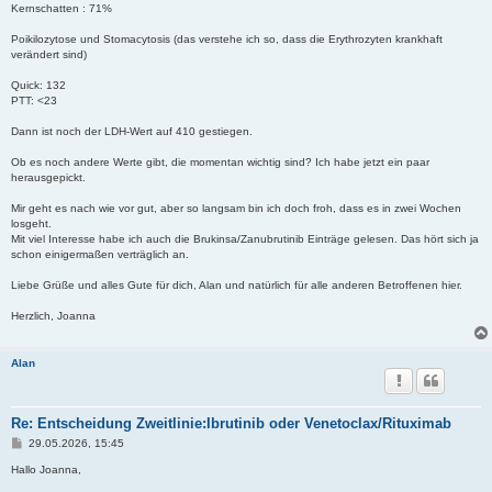
Kernschatten : 71%
Poikilozytose und Stomacytosis (das verstehe ich so, dass die Erythrozyten krankhaft
verändert sind)
Quick: 132
PTT: <23
Dann ist noch der LDH-Wert auf 410 gestiegen.
Ob es noch andere Werte gibt, die momentan wichtig sind? Ich habe jetzt ein paar
herausgepickt.
Mir geht es nach wie vor gut, aber so langsam bin ich doch froh, dass es in zwei Wochen
losgeht.
Mit viel Interesse habe ich auch die Brukinsa/Zanubrutinib Einträge gelesen. Das hört sich ja
schon einigermaßen verträglich an.
Liebe Grüße und alles Gute für dich, Alan und natürlich für alle anderen Betroffenen hier.
Herzlich, Joanna
Alan
Re: Entscheidung Zweitlinie:Ibrutinib oder Venetoclax/Rituximab
B
29.05.2026, 15:45
e
i
Hallo Joanna,
t