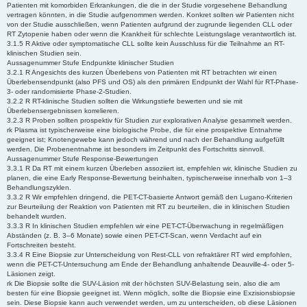
Patienten mit komorbiden Erkrankungen, die die in der Studie vorgesehene Behandlung
vertragen könnten, in die Studie aufgenommen werden. Konkret sollten wir Patienten nicht
von der Studie ausschließen, wenn Patienten aufgrund der zugrunde liegenden CLL oder
RT Zytopenie haben oder wenn die Krankheit für schlechte Leistungslage verantwortlich ist.
3.1.5 R Aktive oder symptomatische CLL sollte kein Ausschluss für die Teilnahme an RT-
klinischen Studien sein.
Aussagenummer Stufe Endpunkte klinischer Studien
3.2.1 R Angesichts des kurzen Überlebens von Patienten mit RT betrachten wir einen
Überlebensendpunkt (also PFS und OS) als den primären Endpunkt der Wahl für RT-Phase-
3- oder randomisierte Phase-2-Studien.
3.2.2 R RT-klinische Studien sollten die Wirkungstiefe bewerten und sie mit
Überlebensergebnissen korrelieren.
3.2.3 R Proben sollten prospektiv für Studien zur explorativen Analyse gesammelt werden.
rk Plasma ist typischerweise eine biologische Probe, die für eine prospektive Entnahme
geeignet ist; Knotengewebe kann jedoch während und nach der Behandlung aufgefüllt
werden. Die Probenentnahme ist besonders im Zeitpunkt des Fortschritts sinnvoll.
Aussagenummer Stufe Response-Bewertungen
3.3.1 R Da RT mit einem kurzen Überleben assoziiert ist, empfehlen wir, klinische Studien zu
planen, die eine Early Response-Bewertung beinhalten, typischerweise innerhalb von 1–3
Behandlungszyklen.
3.3.2 R Wir empfehlen dringend, die PET-CT-basierte Antwort gemäß den Lugano-Kriterien
zur Beurteilung der Reaktion von Patienten mit RT zu beurteilen, die in klinischen Studien
behandelt wurden.
3.3.3 R In klinischen Studien empfehlen wir eine PET-CT-Überwachung in regelmäßigen
Abständen (z. B. 3–6 Monate) sowie einen PET-CT-Scan, wenn Verdacht auf ein
Fortschreiten besteht.
3.3.4 R Eine Biopsie zur Unterscheidung von Rest-CLL von refraktärer RT wird empfohlen,
wenn die PET-CT-Untersuchung am Ende der Behandlung anhaltende Deauville-4- oder 5-
Läsionen zeigt.
rk Die Biopsie sollte die SUV-Läsion mit der höchsten SUV-Belastung sein, also die am
besten für eine Biopsie geeignet ist. Wenn möglich, sollte die Biopsie eine Exzisionsbiopsie
sein. Diese Biopsie kann auch verwendet werden, um zu unterscheiden, ob diese Läsionen