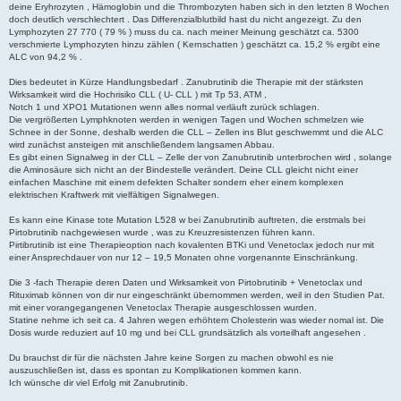
r
deine Eryhrozyten , Hämoglobin und die Thrombozyten haben sich in den letzten 8 Wochen
a
doch deutlich verschlechtert . Das Differenzialblutbild hast du nicht angezeigt. Zu den
g
Lymphozyten 27 770 ( 79 % ) muss du ca. nach meiner Meinung geschätzt ca. 5300
verschmierte Lymphozyten hinzu zählen ( Kernschatten ) geschätzt ca. 15,2 % ergibt eine
ALC von 94,2 % .
Dies bedeutet in Kürze Handlungsbedarf . Zanubrutinib die Therapie mit der stärksten
Wirksamkeit wird die Hochrisiko CLL ( U- CLL ) mit Tp 53, ATM ,
Notch 1 und XPO1 Mutationen wenn alles normal verläuft zurück schlagen.
Die vergrößerten Lymphknoten werden in wenigen Tagen und Wochen schmelzen wie
Schnee in der Sonne, deshalb werden die CLL – Zellen ins Blut geschwemmt und die ALC
wird zunächst ansteigen mit anschließendem langsamen Abbau.
Es gibt einen Signalweg in der CLL – Zelle der von Zanubrutinib unterbrochen wird , solange
die Aminosäure sich nicht an der Bindestelle verändert. Deine CLL gleicht nicht einer
einfachen Maschine mit einem defekten Schalter sondern eher einem komplexen
elektrischen Kraftwerk mit vielfältigen Signalwegen.
Es kann eine Kinase tote Mutation L528 w bei Zanubrutinib auftreten, die erstmals bei
Pirtobrutinib nachgewiesen wurde , was zu Kreuzresistenzen führen kann.
Pirtibrutinib ist eine Therapieoption nach kovalenten BTKi und Venetoclax jedoch nur mit
einer Ansprechdauer von nur 12 – 19,5 Monaten ohne vorgenannte Einschränkung.
Die 3 -fach Therapie deren Daten und Wirksamkeit von Pirtobrutinib + Venetoclax und
Rituximab können von dir nur eingeschränkt übernommen werden, weil in den Studien Pat.
mit einer vorangegangenen Venetoclax Therapie ausgeschlossen wurden.
Statine nehme ich seit ca. 4 Jahren wegen erhöhtem Cholesterin was wieder nomal ist. Die
Dosis wurde reduziert auf 10 mg und bei CLL grundsätzlich als vorteilhaft angesehen .
Du brauchst dir für die nächsten Jahre keine Sorgen zu machen obwohl es nie
auszuschließen ist, dass es spontan zu Komplikationen kommen kann.
Ich wünsche dir viel Erfolg mit Zanubrutinib.