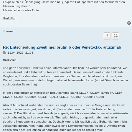
Es gilt auch die Überlegung, sollte man bei jüngeren Pat. sparsam mit den Medikamenten –
Klassen umgehen. ?
Ich wünsche dir alles Gute
Gruß Alan
Joanna
Re: Entscheidung Zweitlinie:Ibrutinib oder Venetoclax/Rituximab
B
11.04.2026, 21:08
e
i
Hallo Alan,
t
r
und ganz herzlichen Dank für deine Informationen. Ich finde es wirklich sehr berührend, wie
a
unterstützend und hilfsbereit du hier im Forum bist. Besonders nett fand ich die Unkraut-
g
Vergleiche, fürs Verstehen und auch, weil mir das Ganze manchmal auch vorkommt, wie
Giersch, was man zwar zurückdrängen, aber nicht loswerden kann. (wobei Giersch immerhin
noch positive Seiten hat)
In der pathologisch-anatomischen Begutachtung stand CD19+, CD20+, lambda+, CD5+,
CD23+, CD24+, CD200+, CD43+, CD11c+,CD10-, CD103-, CD25(+), CD38-
Also CD20 scheint vorhanden zu sein, es sagt aber nichts über die Menge aus, denke ich,
vielleicht ist es verringert, wie du sagst. (Das würde dann die FISH – Untersuchung
messen?) Das Rituximab, welches da ja angreift, wie ich es verstehe, ist mir aber mittlerweile
auch unheimlich, weil es zwar, wie alle Therapien bisher, gut gewirkt, aber auch eine
deutliche Neutropenie gemacht hat. Deshalb konnte ich letztlich beide Behandlungen nicht
vollständig durchführen, hatte aber jeweils eine Komplettremission. Meine B-Lymphozyten
haben sich nach der letzten Behandlung auch nie wieder so richtig erholt.