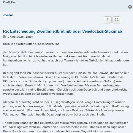
Gruß Alan
Joanna
Re: Entscheidung Zweitlinie:Ibrutinib oder Venetoclax/Rituximab
B
27.05.2026, 15:54
e
i
Hallo liebe Mitbetroffene, hallo lieber Alan,
t
r
der Termin in Köln bei Frau Professor Eichhorst war wieder sehr aufschlussreich und hat mir
a
Mut gemacht. Nun bin ich wieder zu Hause und kann berichten, was ich dabei
g
herausgekommen ist, zumal heute auch der Termin mit meiner Onkologin hier stattgefunden
hat.
Beruhigend fand ich, dass sie zeitlich durchaus noch Spielräume sah, obwohl die Klone nun
99% der B-Zellen einnahmen. Sowohl die sonstigen Blutwerte, T-Zellen und Neutrophile,
HGL, als auch die Größe der Lymphknoten (unter der Achsel immerhin so 3x4 cm) seien
noch im grünen Bereich. Man könne noch Wochen warten. Für eine Behandlung jetzt
spreche vor allem meine Erschöpfung. (Die sich nach dem Gespräch und einer erfolgreichen
Woche danach aber schon spürbar verbessert hat)
Als sehr, sehr wichtig sieht sie bei CLL regelmäßigen Sport, vorige Empfehlungen wurden
jetzt sogar nach oben korrigiert. 180 Minuten pro Woche mit Pulserhöhung und Krafttraining
mache einen signifikanten Unterschied, auch was Rezidive, Stärke des Immunsystems und
Toleranz von Therapien betrifft. Dazu beginnt demnächst auch eine Studie.
Theoretisch könne ich das Rituximab/Venetoclax wiederholen, da es über ein Jahr gehalten
hat. Allerdings wird wohl im Sommer eine Dreifachtherapie mit Pirtobrtinib dazu zugelassen.
Das sollte ich mir dann für später noch als noch bessere Möglichkeit aufsparen.