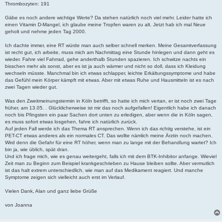
Thrombozyten: 191
Gäbe es noch andere wichtige Werte? Da stehen natürlich noch viel mehr. Leider hatte ich
einen Vitamin D-Mangel, ich glaube meine Tropfen waren zu alt. Jetzt hab ich mal Neue
geholt und nehme jeden Tag 2000.
Ich dachte immer, eine RT würde man auch selber schnell merken. Meine Gesamtverfassung
ist recht gut, ich arbeite, muss mich am Nachmittag eine Stunde hinlegen und dann geht es
wieder. Fahre viel Fahrrad, gehe anderthalb Stunden spazieren. Ich schwitze nachts ein
bisschen mehr als sonst, aber es ist ja auch wärmer und nicht so doll, dass ich Kleidung
wechseln müsste. Manchmal bin ich etwas schlapper, leichte Erkältungssymptome und habe
das Gefühl mein Körper kämpft mit etwas. Aber mit etwas Ruhe und Hausmitteln ist es nach
zwei Tagen wieder gut.
Was den Zweitmeinungstermin in Köln betrifft, so hatte ich mich vertan, er ist noch zwei Tage
früher, am 13.05. . Glücklicherweise ist mir das noch aufgefallen! Eigentlich habe ich danach
noch bis Pfingsten ein paar Sachen dort unten zu erledigen, aber wenn die in Köln sagen,
es muss sofort etwas losgehen, fahre ich natürlich zurück.
Auf jeden Fall werde ich das Thema RT ansprechen. Wenn ich das richtig verstehe, ist ein
PET-CT etwas anderes als ein normales CT. Das wollte nämlich meine Ärztin noch machen.
Wird denn die Gefahr für eine RT höher, wenn man zu lange mit der Behandlung wartet? Ich
bin ja, wie üblich, spät dran.
Und ich frage mich, wie es genau weitergeht, falls ich mit dem BTK-Inhibitor anfange. Wieviel
Zeit man zu Beginn zum Beispiel krankgeschrieben zu Hause bleiben sollte. Aber vermutlich
ist das halt extrem unterschiedlich, wie man auf das Medikament reagiert. Und manche
Symptome zeigen sich vielleicht auch erst im Verlauf.
Vielen Dank, Alan und ganz liebe Grüße
von Joanna