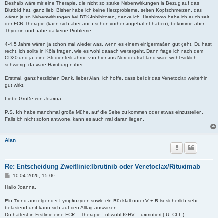
Deshalb wäre mir eine Therapie, die nicht so starke Nebenwirkungen in Bezug auf das
Blutbild hat, ganz lieb. Bisher habe ich keine Herzprobleme, selten Kopfschmerzen, das
wären ja so Nebenwirkungen bei BTK-Inhibitoren, denke ich. Hashimoto habe ich auch seit
der FCR-Therapie (kann sich aber auch schon vorher angebahnt haben), bekomme aber
Thyroxin und habe da keine Probleme.
4-4.5 Jahre wären ja schon mal wieder was, wenn es einem einigermaßen gut geht. Du hast
recht, ich sollte in Köln fragen, wie es wohl danach weitergeht. Dann frage ich nach dem
CD20 und ja, eine Studienteilnahme von hier aus Norddeutschland wäre wohl wirklich
schwierig, da wäre Hamburg näher.
Erstmal, ganz herzlichen Dank, lieber Alan, ich hoffe, dass bei dir das Venetoclax weiterhin
gut wirkt.
Liebe Grüße von Joanna
P.S. Ich habe manchmal große Mühe, auf die Seite zu kommen oder etwas einzustellen.
Falls ich nicht sofort antworte, kann es auch mal daran liegen.
Alan
Re: Entscheidung Zweitlinie:Ibrutinib oder Venetoclax/Rituximab
B
10.04.2026, 15:00
e
i
Hallo Joanna,
t
r
Ein Trend ansteigender Lymphozyten sowie ein Rückfall unter V + R ist sicherlich sehr
a
belastend und kann sich auf den Alltag auswirken.
g
Du hattest in Erstlinie eine FCR – Therapie , obwohl IGHV – unmutiert ( U- CLL ) .