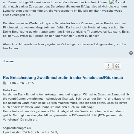
auf Dauer nicht gefällt - weil sie nicht so schön miteinander kuscheln können
- und
dann nach einiger Zeit absterben. Du solltest die ersten Erfolge also wirklich direkt an den
Lymphknoten erkennen können, die Verbesserung im Blutbild tritt dann typischerweise
etwas verzögert auf.
Die Idee, mit einer Wiederholung von Venetoclax bis zur Zulassung einer Kombination mit
Pirtobrutinib zu warten, klingt sehr vernünftig. Da hat sich die Zweitmeinung ja schon für
Deine Beruhigung gelohnt, auch wenn am Ende der gleiche Therapievorschlag steht. Es ist
bei der CLL immer gut, schon an den übernächsten Schritt zu denken.
Alles Gute! Ich würde mich zu gegebener Zeit übrigens über eine Erfolgsmeldung von Dir
hier freuen.
Joanna
Re: Entscheidung Zweitlinie:Ibrutinib oder Venetoclax/Rituximab
B
01.06.2026, 21:15
e
i
Hallo Alan,
t
herzlichen Dank für deine Anmerkungen und deine guten Wünsche. Dass das Zanubrutinib
r
die vergrößerten Lymphknoten schmelzen lässt „wie Schnee an der Sonne“ und dass ich mir
a
die nächsten Jahre noch keine Sorgen machen muss, lese ich sehr gerne. Dass es immer
g
auch anders kommen kann, habe ich natürlich auch im Hinterkopf.
Heute habe ich mir das genauere Blutbild abgeholt, die Werte von oben sind annähernd
gleich. Dann gibt es das „durchflusszytometrische Differenzialblutbild (FCM prozentuale
Verteilung)“. Da steht u.a.
segmentkernige: 4%
Lymphozyten: 24% (?, ich dachte 74 %)