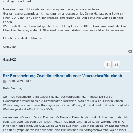
ansteigenden Trend.
Man kann dann nicht mehr so ganz entspannt sein , schon eher besorgt.
Gut ist , das er zumindest nicht sprunghaft angestiegen ist. Deine Hämatologin hatte dir
einen CD- Scan vor Beginn der Therapie empfohlen , sie wird dafür ihre Gründe gehabt
haben.
Wie beurteilt deine Hämatologin ihre Empfehlung für einen CD – Scan sowie auch die Uni
Klinik Köln bei steigendem LDH – Wert , um deren Antwort wird sie nicht zu beneiden sein.
Ich wünsche dir das Allerbeste !
Gruß Alan
Gast2026
Re: Entscheidung Zweitlinie:Ibrutinib oder Venetoclax/Rituximab
B
02.06.2026, 10:33
e
i
Hallo Joanna,
t
r
wenn Du verschiedene Blutbilder miteinander vergleichst, dann musst Du bei den
a
Lymphozyten immer auch die Kernschatten mitzählen. Alan hat Dir ja bei Deinen letzten
g
Werten vorgerechnet, dass Du insgesamt bei ca. 94% liegst und das ist praktisch der gleiche
Wert wie jetzt mit 24% + 71% = 95%.
Ansonsten drücke ich Dir die Daumen für Deine in Kürze beginnende Behandlung, aber ich
sehe das ebenfalls sehr optimistisch. Frau Prof. Eichhorst hat Dir ja die Wirkung der BTK-
Inhibitoren gut erklärt. Die CLL-Zellen werden aus ihren "Lieblingsplätzen" im Knochenmark
und den Lymphknoten ins periphere, also zirkulierende Blut ausgeschwemmt, wo es ihnen