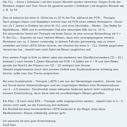
Die CLL – Klone ( Unkräuter ) mit den kurzen Wurzeln wurden vernichtet. Gegen Ende der
Remision zeigten sich Sub- Klone die geweckt wurden ( Unkräuter ) mit längeren Wurzeln wie
z. B. Tp 53 .
Dies ist bekannt bei einer U- Cll bei bis zu 35 % der Pat. während der FCR – Therapie.
Nach jetzigen Daten und Statistiken erreicht man mit FCR einen mittlere Remissions - Dauer
von 15,7 Jahren in Erstlinie bei einer M- CLL und ohne Hochrisiko – Marker . Das Risiko für
Myelofibrose , MDS und im schlimmsten Fall eine sekundäre AML bei ca. 10 % .
Ein wesentlicher Vorteil der Therapie mit fester Dauer, ist eine erneute Behandlung mit V +
R. Bei CLL – Experten ist nach meinem Wissen, dazu eine vorangegangene mindest
Remission von ca. 2 Jahren notwendig, in deinem Fall also grenzwertig, was zu einem
umstellen auf einen cBTKi führen könnte, der ohnehin bei einer U – CLL Vorteile gegenüber
Venetoclax hat , obwohl man nicht Äpfel mit Birnen vergleichen soll.
Eine weitere Frage in Köln zu klären wäre das markieren des Oberflächenmarkers CD – 20 (
belasten ) nach bereits 5 Zyklen Rituximab bei FCR + 4 Zyklen bei V + R und dem Risiko
gerade bei Notch1 die Präsens von CD – 20 verringert sein könnte .
Obwohl möglicherweise durch dein privates Umfeld eine Studienteilnahme schwierig sein
könnte, sollte man das Thema ansprechen.
Bei einer Acalabrutinib – Therapie ( cBTKi ) wie von der Hämatologin erwähnt , könnte man
auf Grund deiner Vorbehandlungen und der ungünstigen Markern eine Remissionsdauer
von 4 – 4,5 erwarten. Zanubrutinib etwas wirksamer bedeutet jedoch nicht unbedingt eine
bessere Entscheidung, denn diese wird mit unvollständigem Wissen getroffen.
Ein Plan – B nach einer BTK – Therapie sollte angesprochen werden , obwohl man in 4 – 5
Jahren nicht weiß ,wo die Forschung sich befindet.
Ein Rückfall bei einer kontinuierlichen cBTKi bedeutet in der Regel, dass diese
Medikamenten- Klasse vollständig verloren geht.
Ich wünsche dir eine gute Entscheidung
Gruß Alan