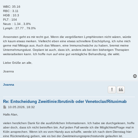
WBC: 35.16
RBC : 3.11
HGB : 10.3
PLT : 104
Neutr. : 1.34 , 3.8%
Lymph : 27.77 , 79.0%
Ansonsten geht es mir recht gut. Wenn die vergrößerten Lymphknoten nicht wären, würde
ich kaum etwas merken. Vielleicht eben eine etwas schnellere Erschöpfung, ich ruhe mich
gerne mal Mittags aus. Auch das Wissen, eine Immunschwäche zu haben, bremst meine
Unternehmungslust. Geplant ist auch, dass ich, anders als bei den bisherigen Therapien
weiterarbeiten kann. Ich hoffe nun auf eine gut verträgliche Behandlung, die wirkt.
Liebe Grüße an alle,
Joanna
Joanna
Re: Entscheidung Zweitlinie:Ibrutinib oder Venetoclax/Rituximab
B
10.05.2026, 18:32
e
i
Hallo Alan,
t
r
vielen herzlichen Dank für die ausführlichen Informationen. Ich habe sie durchgelesen, hoffe
a
aber doch, dass ich nicht betroffen bin. Auf jeden Fall werde ich die Möglichkeit/Frage mal in
g
Köln ansprechen. Wenn ich es vom Handy aus schaffe, werde ich nach dem Dienstag hier
eine Rückmeldung geben, wie es bei der Zweitmeinungssprechsstunde gelaufen ist.