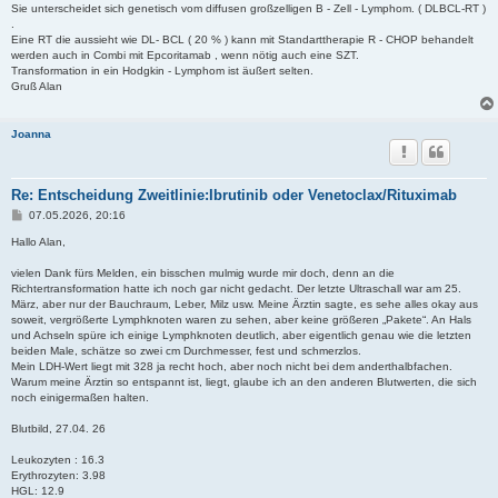
Sie unterscheidet sich genetisch vom diffusen großzelligen B - Zell - Lymphom. ( DLBCL-RT )
.
Eine RT die aussieht wie DL- BCL ( 20 % ) kann mit Standarttherapie R - CHOP behandelt
werden auch in Combi mit Epcoritamab , wenn nötig auch eine SZT.
Transformation in ein Hodgkin - Lymphom ist äußert selten.
Gruß Alan
Joanna
Re: Entscheidung Zweitlinie:Ibrutinib oder Venetoclax/Rituximab
B
07.05.2026, 20:16
e
i
Hallo Alan,
t
r
vielen Dank fürs Melden, ein bisschen mulmig wurde mir doch, denn an die
a
Richtertransformation hatte ich noch gar nicht gedacht. Der letzte Ultraschall war am 25.
g
März, aber nur der Bauchraum, Leber, Milz usw. Meine Ärztin sagte, es sehe alles okay aus
soweit, vergrößerte Lymphknoten waren zu sehen, aber keine größeren „Pakete“. An Hals
und Achseln spüre ich einige Lymphknoten deutlich, aber eigentlich genau wie die letzten
beiden Male, schätze so zwei cm Durchmesser, fest und schmerzlos.
Mein LDH-Wert liegt mit 328 ja recht hoch, aber noch nicht bei dem anderthalbfachen.
Warum meine Ärztin so entspannt ist, liegt, glaube ich an den anderen Blutwerten, die sich
noch einigermaßen halten.
Blutbild, 27.04. 26
Leukozyten : 16.3
Erythrozyten: 3.98
HGL: 12.9