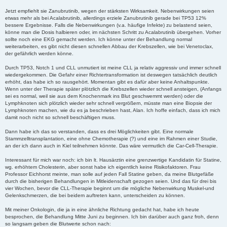
Jetzt empfiehlt sie Zanubrutinib, wegen der stärksten Wirksamkeit. Nebenwirkungen seien
etwas mehr als bei Acalabrutinib, allerdings erziele Zanubrutinib gerade bei TP53 12%
bessere Ergebnisse. Falls die Nebenwirkungen (v.a. häufige Infekte) zu belastend seien,
könne man die Dosis halbieren oder, im nächsten Schritt zu Acalabrutinib übergehen. Vorher
sollte noch eine EKG gemacht werden. Ich könne unter der Behandlung normal
weiterarbeiten, es gibt nicht diesen schnellen Abbau der Krebszellen, wie bei Venetoclax,
der gefährlich werden könne.
Durch TP53, Notch 1 und CLL unmutiert ist meine CLL ja relativ aggressiv und immer schnell
wiedergekommen. Die Gefahr einer Richtertransformation ist deswegen tatsächlich deutlich
erhöht, das habe ich so rausgehört. Momentan gibt es dafür aber keine Anhaltspunkte.
Wenn unter der Therapie später plötzlich die Krebszellen wieder schnell ansteigen, (Anfangs
sei es normal, weil sie aus dem Knochenmark ins Blut geschwemmt werden) oder die
Lymphknoten sich plötzlich wieder sehr schnell vergrößern, müsste man eine Biopsie der
Lymphknoten machen, wie du es ja beschrieben hast, Alan. Ich hoffe einfach, dass ich mich
damit noch nicht so schnell beschäftigen muss.
Dann habe ich das so verstanden, dass es drei Möglichkeiten gibt. Eine normale
Stammzelltransplantation, eine ohne Chemotherapie (?) und eine im Rahmen einer Studie,
an der ich dann auch in Kiel teilnehmen könnte. Das wäre vermutlich die Car-Cell-Therapie.
Interessant für mich war noch: ich bin lt. Hausärztin eine grenzwertige Kandidatin für Statine,
wg. erhöhtem Cholesterin, aber sonst habe ich eigentlich keine Risikofaktoren. Frau
Professor Eichhorst meinte, man solle auf jeden Fall Statine geben, da meine Blutgefäße
durch die bisherigen Behandlungen in Mitleidenschaft gezogen seien. Und das für drei bis
vier Wochen, bevor die CLL-Therapie beginnt um die mögliche Nebenwirkung Muskel-und
Gelenkschmerzen, die bei beidem auftreten kann, unterscheiden zu können.
Mit meiner Onkologin, die ja in eine ähnliche Richtung gedacht hat, habe ich heute
besprochen, die Behandlung Mitte Juni zu beginnen. Ich bin darüber auch ganz froh, denn
so langsam geben die Blutwerte schon nach: