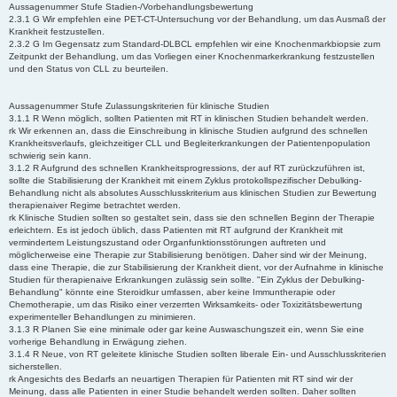
Aussagenummer Stufe Stadien-/Vorbehandlungsbewertung
2.3.1 G Wir empfehlen eine PET-CT-Untersuchung vor der Behandlung, um das Ausmaß der
Krankheit festzustellen.
2.3.2 G Im Gegensatz zum Standard-DLBCL empfehlen wir eine Knochenmarkbiopsie zum
Zeitpunkt der Behandlung, um das Vorliegen einer Knochenmarkerkrankung festzustellen
und den Status von CLL zu beurteilen.
Aussagenummer Stufe Zulassungskriterien für klinische Studien
3.1.1 R Wenn möglich, sollten Patienten mit RT in klinischen Studien behandelt werden.
rk Wir erkennen an, dass die Einschreibung in klinische Studien aufgrund des schnellen
Krankheitsverlaufs, gleichzeitiger CLL und Begleiterkrankungen der Patientenpopulation
schwierig sein kann.
3.1.2 R Aufgrund des schnellen Krankheitsprogressions, der auf RT zurückzuführen ist,
sollte die Stabilisierung der Krankheit mit einem Zyklus protokollspezifischer Debulking-
Behandlung nicht als absolutes Ausschlusskriterium aus klinischen Studien zur Bewertung
therapienaiver Regime betrachtet werden.
rk Klinische Studien sollten so gestaltet sein, dass sie den schnellen Beginn der Therapie
erleichtern. Es ist jedoch üblich, dass Patienten mit RT aufgrund der Krankheit mit
vermindertem Leistungszustand oder Organfunktionsstörungen auftreten und
möglicherweise eine Therapie zur Stabilisierung benötigen. Daher sind wir der Meinung,
dass eine Therapie, die zur Stabilisierung der Krankheit dient, vor der Aufnahme in klinische
Studien für therapienaive Erkrankungen zulässig sein sollte. "Ein Zyklus der Debulking-
Behandlung" könnte eine Steroidkur umfassen, aber keine Immuntherapie oder
Chemotherapie, um das Risiko einer verzerrten Wirksamkeits- oder Toxizitätsbewertung
experimenteller Behandlungen zu minimieren.
3.1.3 R Planen Sie eine minimale oder gar keine Auswaschungszeit ein, wenn Sie eine
vorherige Behandlung in Erwägung ziehen.
3.1.4 R Neue, von RT geleitete klinische Studien sollten liberale Ein- und Ausschlusskriterien
sicherstellen.
rk Angesichts des Bedarfs an neuartigen Therapien für Patienten mit RT sind wir der
Meinung, dass alle Patienten in einer Studie behandelt werden sollten. Daher sollten