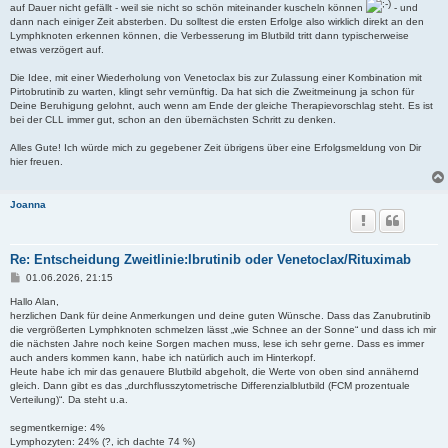
auf Dauer nicht gefällt - weil sie nicht so schön miteinander kuscheln können
- und
dann nach einiger Zeit absterben. Du solltest die ersten Erfolge also wirklich direkt an den
Lymphknoten erkennen können, die Verbesserung im Blutbild tritt dann typischerweise
etwas verzögert auf.
Die Idee, mit einer Wiederholung von Venetoclax bis zur Zulassung einer Kombination mit
Pirtobrutinib zu warten, klingt sehr vernünftig. Da hat sich die Zweitmeinung ja schon für
Deine Beruhigung gelohnt, auch wenn am Ende der gleiche Therapievorschlag steht. Es ist
bei der CLL immer gut, schon an den übernächsten Schritt zu denken.
Alles Gute! Ich würde mich zu gegebener Zeit übrigens über eine Erfolgsmeldung von Dir
hier freuen.
Joanna
Re: Entscheidung Zweitlinie:Ibrutinib oder Venetoclax/Rituximab
B
01.06.2026, 21:15
e
i
Hallo Alan,
t
herzlichen Dank für deine Anmerkungen und deine guten Wünsche. Dass das Zanubrutinib
r
die vergrößerten Lymphknoten schmelzen lässt „wie Schnee an der Sonne“ und dass ich mir
a
die nächsten Jahre noch keine Sorgen machen muss, lese ich sehr gerne. Dass es immer
g
auch anders kommen kann, habe ich natürlich auch im Hinterkopf.
Heute habe ich mir das genauere Blutbild abgeholt, die Werte von oben sind annähernd
gleich. Dann gibt es das „durchflusszytometrische Differenzialblutbild (FCM prozentuale
Verteilung)“. Da steht u.a.
segmentkernige: 4%
Lymphozyten: 24% (?, ich dachte 74 %)