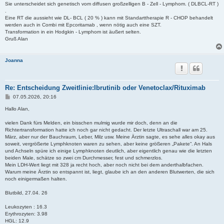
Sie unterscheidet sich genetisch vom diffusen großzelligen B - Zell - Lymphom. ( DLBCL-RT )
.
Eine RT die aussieht wie DL- BCL ( 20 % ) kann mit Standarttherapie R - CHOP behandelt
werden auch in Combi mit Epcoritamab , wenn nötig auch eine SZT.
Transformation in ein Hodgkin - Lymphom ist äußert selten.
Gruß Alan
Joanna
Re: Entscheidung Zweitlinie:Ibrutinib oder Venetoclax/Rituximab
B
07.05.2026, 20:16
e
i
Hallo Alan,
t
r
vielen Dank fürs Melden, ein bisschen mulmig wurde mir doch, denn an die
a
Richtertransformation hatte ich noch gar nicht gedacht. Der letzte Ultraschall war am 25.
g
März, aber nur der Bauchraum, Leber, Milz usw. Meine Ärztin sagte, es sehe alles okay aus
soweit, vergrößerte Lymphknoten waren zu sehen, aber keine größeren „Pakete“. An Hals
und Achseln spüre ich einige Lymphknoten deutlich, aber eigentlich genau wie die letzten
beiden Male, schätze so zwei cm Durchmesser, fest und schmerzlos.
Mein LDH-Wert liegt mit 328 ja recht hoch, aber noch nicht bei dem anderthalbfachen.
Warum meine Ärztin so entspannt ist, liegt, glaube ich an den anderen Blutwerten, die sich
noch einigermaßen halten.
Blutbild, 27.04. 26
Leukozyten : 16.3
Erythrozyten: 3.98
HGL: 12.9