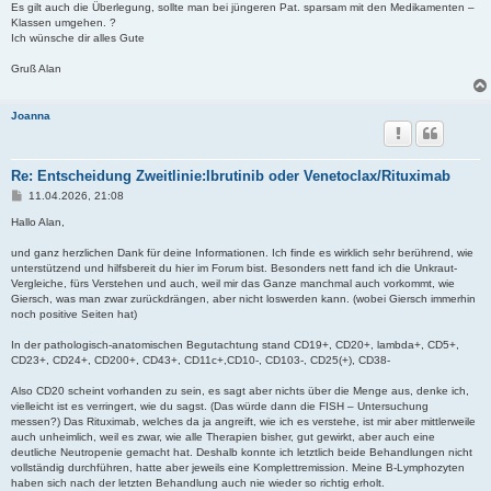
Es gilt auch die Überlegung, sollte man bei jüngeren Pat. sparsam mit den Medikamenten –
Klassen umgehen. ?
Ich wünsche dir alles Gute
Gruß Alan
Joanna
Re: Entscheidung Zweitlinie:Ibrutinib oder Venetoclax/Rituximab
B
11.04.2026, 21:08
e
i
Hallo Alan,
t
r
und ganz herzlichen Dank für deine Informationen. Ich finde es wirklich sehr berührend, wie
a
unterstützend und hilfsbereit du hier im Forum bist. Besonders nett fand ich die Unkraut-
g
Vergleiche, fürs Verstehen und auch, weil mir das Ganze manchmal auch vorkommt, wie
Giersch, was man zwar zurückdrängen, aber nicht loswerden kann. (wobei Giersch immerhin
noch positive Seiten hat)
In der pathologisch-anatomischen Begutachtung stand CD19+, CD20+, lambda+, CD5+,
CD23+, CD24+, CD200+, CD43+, CD11c+,CD10-, CD103-, CD25(+), CD38-
Also CD20 scheint vorhanden zu sein, es sagt aber nichts über die Menge aus, denke ich,
vielleicht ist es verringert, wie du sagst. (Das würde dann die FISH – Untersuchung
messen?) Das Rituximab, welches da ja angreift, wie ich es verstehe, ist mir aber mittlerweile
auch unheimlich, weil es zwar, wie alle Therapien bisher, gut gewirkt, aber auch eine
deutliche Neutropenie gemacht hat. Deshalb konnte ich letztlich beide Behandlungen nicht
vollständig durchführen, hatte aber jeweils eine Komplettremission. Meine B-Lymphozyten
haben sich nach der letzten Behandlung auch nie wieder so richtig erholt.