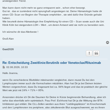
ansteigenden Trend.
Man kann dann nicht mehr so ganz entspannt sein , schon eher besorgt.
Gut ist , das er zumindest nicht sprunghaft angestiegen ist. Deine Hämatologin hatte dir
einen CD- Scan vor Beginn der Therapie empfohlen , sie wird dafür ihre Gründe gehabt
haben.
Wie beurteilt deine Hämatologin ihre Empfehlung für einen CD – Scan sowie auch die Uni
Klinik Köln bei steigendem LDH – Wert , um deren Antwort wird sie nicht zu beneiden sein.
Ich wünsche dir das Allerbeste !
Gruß Alan
Gast2026
Re: Entscheidung Zweitlinie:Ibrutinib oder Venetoclax/Rituximab
B
02.06.2026, 10:33
e
i
Hallo Joanna,
t
r
wenn Du verschiedene Blutbilder miteinander vergleichst, dann musst Du bei den
a
Lymphozyten immer auch die Kernschatten mitzählen. Alan hat Dir ja bei Deinen letzten
g
Werten vorgerechnet, dass Du insgesamt bei ca. 94% liegst und das ist praktisch der gleiche
Wert wie jetzt mit 24% + 71% = 95%.
Ansonsten drücke ich Dir die Daumen für Deine in Kürze beginnende Behandlung, aber ich
sehe das ebenfalls sehr optimistisch. Frau Prof. Eichhorst hat Dir ja die Wirkung der BTK-
Inhibitoren gut erklärt. Die CLL-Zellen werden aus ihren "Lieblingsplätzen" im Knochenmark
und den Lymphknoten ins periphere, also zirkulierende Blut ausgeschwemmt, wo es ihnen