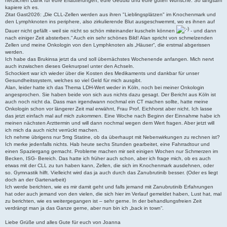
herzlichen Dank für eure Erläuterungen, eure Geduld und eure guten Wünsche. So langsam
a
kapiere ich es.
g
Zitat Gast2026: „Die CLL-Zellen werden aus ihren "Lieblingsplätzen" im Knochenmark und
den Lymphknoten ins periphere, also zirkulierende Blut ausgeschwemmt, wo es ihnen auf
Dauer nicht gefällt - weil sie nicht so schön miteinander kuscheln können
- und dann
nach einiger Zeit absterben.“ Auch ein sehr schönes Bild! Alan spricht von schmelzenden
Zellen und meine Onkologin von den Lymphknoten als „Häuser“, die erstmal abgerissen
werden.
Ich habe das Brukinsa jetzt da und soll übernächstes Wochenende anfangen. Mich nervt
auch inzwischen dieses Geknurpsel unter den Achseln.
Schockiert war ich wieder über die Kosten des Medikaments und dankbar für unser
Gesundheitssystem, welches so viel Geld für mich ausgibt.
Alan, leider hatte ich das Thema LDH-Wert weder in Köln, noch bei meiner Onkologin
angesprochen. Sie haben beide von sich aus nichts dazu gesagt. Der Bericht aus Köln ist
auch noch nicht da. Dass man irgendwann nochmal ein CT machen sollte, hatte meine
Onkologin schon vor längerer Zeit mal erwähnt, Frau Prof. Eichhorst aber nicht. Ich lasse
das jetzt einfach mal auf mich zukommen. Eine Woche nach Beginn der Einnahme habe ich
meinen nächsten Arzttermin und will dann nochmal wegen dem Wert fragen. Aber jetzt will
ich mich da auch nicht verrückt machen.
Ich nehme übrigens nur 5mg Statine, ob da überhaupt mit Nebenwirkungen zu rechnen ist?
Ich merke jedenfalls nichts. Hab heute sechs Stunden gearbeitet, eine Fahrradtour und
einen Spaziergang gemacht. Probleme machen mir seit einigen Wochen nur Schmerzen im
Becken, ISG- Bereich. Das hatte ich früher auch schon, aber ich frage mich, ob es auch
etwas mit der CLL zu tun haben kann, Zellen, die sich im Knochenmark ausdehnen, oder
so. Gymnastik hilft. Vielleicht wird das ja auch durch das Zanubrutinib besser. (Oder es liegt
doch an der Gartenarbeit)
Ich werde berichten, wie es mir damit geht und falls jemand mit Zanubrutinib Erfahrungen
hat oder auch jemand von den vielen, die sich hier im Verlauf gemeldet haben, Lust hat, mal
zu berichten, wie es weitergegangen ist – sehr gerne. In der behandlungsfreien Zeit
verdrängt man ja das Ganze gerne, aber nun bin ich „back in town“.
Liebe Grüße und alles Gute für euch von Joanna