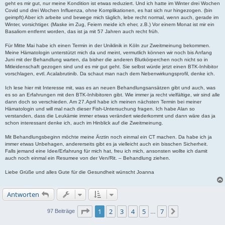
geht es mir gut, nur meine Kondition ist etwas reduziert. Und ich hatte im Winter drei Wochen
Covid und drei Wochen Influenza, ohne Komplikationen, es hat sich nur hingezogen. (bin
geimpft) Aber ich arbeite und bewege mich täglich, lebe recht normal, wenn auch, gerade im
Winter, vorsichtiger. (Maske im Zug, Feiern meide ich eher, z.B.) Vor einem Monat ist mir ein
Basaliom entfernt worden, das ist ja mit 57 Jahren auch recht früh.
Für Mitte Mai habe ich einen Termin in der Uniklinik in Köln zur Zweitmeinung bekommen.
Meine Hämatologin unterstützt mich da und meint, vermutlich können wir noch bis Anfang
Juni mit der Behandlung warten, da bisher die anderen Blutkörperchen noch nicht so in
Mitleidenschaft gezogen sind und es mir gut geht. Sie selbst würde jetzt einen BTK-Inhibitor
vorschlagen, evtl. Acalabrutinib. Da schaut man nach dem Nebenwirkungsprofil, denke ich.
Ich lese hier mit Interesse mit, was es an neuen Behandlungsansätzen gibt und auch, was
es so an Erfahrungen mit den BTK-Inhibitoren gibt. Wie immer ja recht vielfältige, wir sind alle
dann doch so verschieden. Am 27.April habe ich meinen nächsten Termin bei meiner
Hämatologin und will mal nach dieser Fish-Untersuchung fragen. Ich habe Alan so
verstanden, dass die Leukämie immer etwas verändert wiederkommt und dann wäre das ja
schon interessant denke ich, auch im Hinblick auf die Zweitmeinung.
Mit Behandlungsbeginn möchte meine Ärztin noch einmal ein CT machen. Da habe ich ja
immer etwas Unbehagen, andererseits gibt es ja vielleicht auch ein bisschen Sicherheit.
Falls jemand eine Idee/Erfahrung für mich hat, freu ich mich, ansonsten wollte ich damit
auch noch einmal ein Resumee von der Ven/Rit. – Behandlung ziehen.
Liebe Grüße und alles Gute für die Gesundheit wünscht Joanna
Antworten
Seite
1
von
7
1
2
3
4
5
7
Nächste
97 Beiträge
…