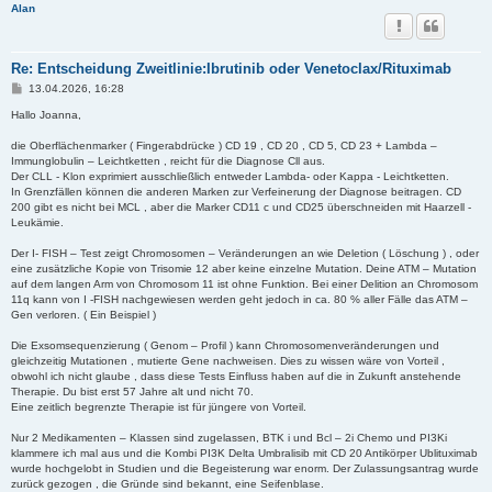
Alan
Re: Entscheidung Zweitlinie:Ibrutinib oder Venetoclax/Rituximab
B
13.04.2026, 16:28
e
i
Hallo Joanna,
t
r
die Oberflächenmarker ( Fingerabdrücke ) CD 19 , CD 20 , CD 5, CD 23 + Lambda –
a
Immunglobulin – Leichtketten , reicht für die Diagnose Cll aus.
g
Der CLL - Klon exprimiert ausschließlich entweder Lambda- oder Kappa - Leichtketten.
In Grenzfällen können die anderen Marken zur Verfeinerung der Diagnose beitragen. CD
200 gibt es nicht bei MCL , aber die Marker CD11 c und CD25 überschneiden mit Haarzell -
Leukämie.
Der I- FISH – Test zeigt Chromosomen – Veränderungen an wie Deletion ( Löschung ) , oder
eine zusätzliche Kopie von Trisomie 12 aber keine einzelne Mutation. Deine ATM – Mutation
auf dem langen Arm von Chromosom 11 ist ohne Funktion. Bei einer Delition an Chromosom
11q kann von I -FISH nachgewiesen werden geht jedoch in ca. 80 % aller Fälle das ATM –
Gen verloren. ( Ein Beispiel )
Die Exsomsequenzierung ( Genom – Profil ) kann Chromosomenveränderungen und
gleichzeitig Mutationen , mutierte Gene nachweisen. Dies zu wissen wäre von Vorteil ,
obwohl ich nicht glaube , dass diese Tests Einfluss haben auf die in Zukunft anstehende
Therapie. Du bist erst 57 Jahre alt und nicht 70.
Eine zeitlich begrenzte Therapie ist für jüngere von Vorteil.
Nur 2 Medikamenten – Klassen sind zugelassen, BTK i und Bcl – 2i Chemo und PI3Ki
klammere ich mal aus und die Kombi PI3K Delta Umbralisib mit CD 20 Antikörper Ublituximab
wurde hochgelobt in Studien und die Begeisterung war enorm. Der Zulassungsantrag wurde
zurück gezogen , die Gründe sind bekannt, eine Seifenblase.