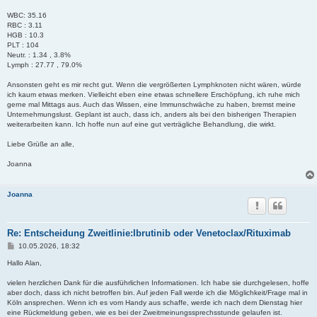
WBC: 35.16
RBC : 3.11
HGB : 10.3
PLT : 104
Neutr. : 1.34 , 3.8%
Lymph : 27.77 , 79.0%
Ansonsten geht es mir recht gut. Wenn die vergrößerten Lymphknoten nicht wären, würde
ich kaum etwas merken. Vielleicht eben eine etwas schnellere Erschöpfung, ich ruhe mich
gerne mal Mittags aus. Auch das Wissen, eine Immunschwäche zu haben, bremst meine
Unternehmungslust. Geplant ist auch, dass ich, anders als bei den bisherigen Therapien
weiterarbeiten kann. Ich hoffe nun auf eine gut verträgliche Behandlung, die wirkt.
Liebe Grüße an alle,
Joanna
Joanna
Re: Entscheidung Zweitlinie:Ibrutinib oder Venetoclax/Rituximab
B
10.05.2026, 18:32
e
i
Hallo Alan,
t
r
vielen herzlichen Dank für die ausführlichen Informationen. Ich habe sie durchgelesen, hoffe
a
aber doch, dass ich nicht betroffen bin. Auf jeden Fall werde ich die Möglichkeit/Frage mal in
g
Köln ansprechen. Wenn ich es vom Handy aus schaffe, werde ich nach dem Dienstag hier
eine Rückmeldung geben, wie es bei der Zweitmeinungssprechsstunde gelaufen ist.