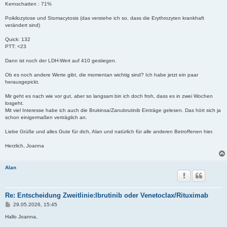
Kernschatten : 71%
Poikilozytose und Stomacytosis (das verstehe ich so, dass die Erythrozyten krankhaft
verändert sind)
Quick: 132
PTT: <23
Dann ist noch der LDH-Wert auf 410 gestiegen.
Ob es noch andere Werte gibt, die momentan wichtig sind? Ich habe jetzt ein paar
herausgepickt.
Mir geht es nach wie vor gut, aber so langsam bin ich doch froh, dass es in zwei Wochen
losgeht.
Mit viel Interesse habe ich auch die Brukinsa/Zanubrutinib Einträge gelesen. Das hört sich ja
schon einigermaßen verträglich an.
Liebe Grüße und alles Gute für dich, Alan und natürlich für alle anderen Betroffenen hier.
Herzlich, Joanna
Alan
Re: Entscheidung Zweitlinie:Ibrutinib oder Venetoclax/Rituximab
B
29.05.2026, 15:45
e
i
Hallo Joanna,
t