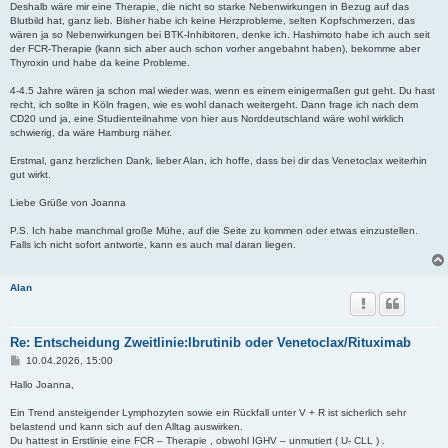
Deshalb wäre mir eine Therapie, die nicht so starke Nebenwirkungen in Bezug auf das
Blutbild hat, ganz lieb. Bisher habe ich keine Herzprobleme, selten Kopfschmerzen, das
wären ja so Nebenwirkungen bei BTK-Inhibitoren, denke ich. Hashimoto habe ich auch seit
der FCR-Therapie (kann sich aber auch schon vorher angebahnt haben), bekomme aber
Thyroxin und habe da keine Probleme.
4-4.5 Jahre wären ja schon mal wieder was, wenn es einem einigermaßen gut geht. Du hast
recht, ich sollte in Köln fragen, wie es wohl danach weitergeht. Dann frage ich nach dem
CD20 und ja, eine Studienteilnahme von hier aus Norddeutschland wäre wohl wirklich
schwierig, da wäre Hamburg näher.
Erstmal, ganz herzlichen Dank, lieber Alan, ich hoffe, dass bei dir das Venetoclax weiterhin
gut wirkt.
Liebe Grüße von Joanna
P.S. Ich habe manchmal große Mühe, auf die Seite zu kommen oder etwas einzustellen.
Falls ich nicht sofort antworte, kann es auch mal daran liegen.
Alan
Re: Entscheidung Zweitlinie:Ibrutinib oder Venetoclax/Rituximab
B
10.04.2026, 15:00
e
i
Hallo Joanna,
t
r
Ein Trend ansteigender Lymphozyten sowie ein Rückfall unter V + R ist sicherlich sehr
a
belastend und kann sich auf den Alltag auswirken.
g
Du hattest in Erstlinie eine FCR – Therapie , obwohl IGHV – unmutiert ( U- CLL ) .