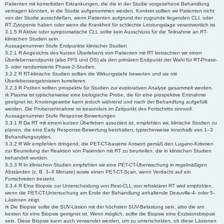
Patienten mit komorbiden Erkrankungen, die die in der Studie vorgesehene Behandlung
vertragen könnten, in die Studie aufgenommen werden. Konkret sollten wir Patienten nicht
von der Studie ausschließen, wenn Patienten aufgrund der zugrunde liegenden CLL oder
RT Zytopenie haben oder wenn die Krankheit für schlechte Leistungslage verantwortlich ist.
3.1.5 R Aktive oder symptomatische CLL sollte kein Ausschluss für die Teilnahme an RT-
klinischen Studien sein.
Aussagenummer Stufe Endpunkte klinischer Studien
3.2.1 R Angesichts des kurzen Überlebens von Patienten mit RT betrachten wir einen
Überlebensendpunkt (also PFS und OS) als den primären Endpunkt der Wahl für RT-Phase-
3- oder randomisierte Phase-2-Studien.
3.2.2 R RT-klinische Studien sollten die Wirkungstiefe bewerten und sie mit
Überlebensergebnissen korrelieren.
3.2.3 R Proben sollten prospektiv für Studien zur explorativen Analyse gesammelt werden.
rk Plasma ist typischerweise eine biologische Probe, die für eine prospektive Entnahme
geeignet ist; Knotengewebe kann jedoch während und nach der Behandlung aufgefüllt
werden. Die Probenentnahme ist besonders im Zeitpunkt des Fortschritts sinnvoll.
Aussagenummer Stufe Response-Bewertungen
3.3.1 R Da RT mit einem kurzen Überleben assoziiert ist, empfehlen wir, klinische Studien zu
planen, die eine Early Response-Bewertung beinhalten, typischerweise innerhalb von 1–3
Behandlungszyklen.
3.3.2 R Wir empfehlen dringend, die PET-CT-basierte Antwort gemäß den Lugano-Kriterien
zur Beurteilung der Reaktion von Patienten mit RT zu beurteilen, die in klinischen Studien
behandelt wurden.
3.3.3 R In klinischen Studien empfehlen wir eine PET-CT-Überwachung in regelmäßigen
Abständen (z. B. 3–6 Monate) sowie einen PET-CT-Scan, wenn Verdacht auf ein
Fortschreiten besteht.
3.3.4 R Eine Biopsie zur Unterscheidung von Rest-CLL von refraktärer RT wird empfohlen,
wenn die PET-CT-Untersuchung am Ende der Behandlung anhaltende Deauville-4- oder 5-
Läsionen zeigt.
rk Die Biopsie sollte die SUV-Läsion mit der höchsten SUV-Belastung sein, also die am
besten für eine Biopsie geeignet ist. Wenn möglich, sollte die Biopsie eine Exzisionsbiopsie
sein. Diese Biopsie kann auch verwendet werden, um zu unterscheiden, ob diese Läsionen