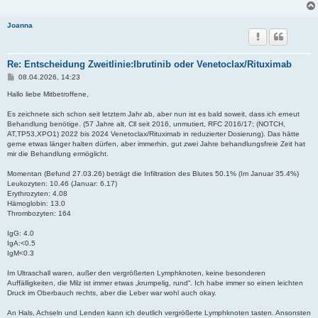
Joanna
Re: Entscheidung Zweitlinie:Ibrutinib oder Venetoclax/Rituximab
B
08.04.2026, 14:23
e
i
Hallo liebe Mitbetroffene,
t
r
Es zeichnete sich schon seit letztem Jahr ab, aber nun ist es bald soweit, dass ich erneut
a
Behandlung benötige. (57 Jahre alt, Cll seit 2016, unmutiert, RFC 2016/17; (NOTCH,
g
AT,TP53,XPO1) 2022 bis 2024 Venetoclax/Rituximab in reduzierter Dosierung). Das hätte
gerne etwas länger halten dürfen, aber immerhin, gut zwei Jahre behandlungsfreie Zeit hat
mir die Behandlung ermöglicht.
Momentan (Befund 27.03.26) beträgt die Infiltration des Blutes 50.1% (Im Januar 35.4%)
Leukozyten: 10.46 (Januar: 6.17)
Erythrozyten: 4.08
Hämoglobin: 13.0
Thrombozyten: 164
IgG: 4.0
IgA:<0.5
IgM<0.3
Im Ultraschall waren, außer den vergrößerten Lymphknoten, keine besonderen
Auffälligkeiten, die Milz ist immer etwas „krumpelig, rund“. Ich habe immer so einen leichten
Druck im Oberbauch rechts, aber die Leber war wohl auch okay.
An Hals, Achseln und Lenden kann ich deutlich vergrößerte Lymphknoten tasten. Ansonsten