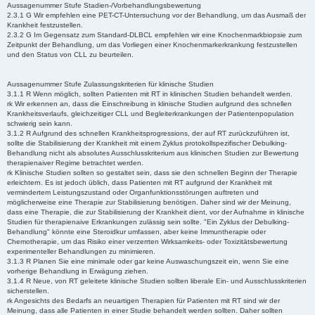
Aussagenummer Stufe Stadien-/Vorbehandlungsbewertung
2.3.1 G Wir empfehlen eine PET-CT-Untersuchung vor der Behandlung, um das Ausmaß der
Krankheit festzustellen.
2.3.2 G Im Gegensatz zum Standard-DLBCL empfehlen wir eine Knochenmarkbiopsie zum
Zeitpunkt der Behandlung, um das Vorliegen einer Knochenmarkerkrankung festzustellen
und den Status von CLL zu beurteilen.
Aussagenummer Stufe Zulassungskriterien für klinische Studien
3.1.1 R Wenn möglich, sollten Patienten mit RT in klinischen Studien behandelt werden.
rk Wir erkennen an, dass die Einschreibung in klinische Studien aufgrund des schnellen
Krankheitsverlaufs, gleichzeitiger CLL und Begleiterkrankungen der Patientenpopulation
schwierig sein kann.
3.1.2 R Aufgrund des schnellen Krankheitsprogressions, der auf RT zurückzuführen ist,
sollte die Stabilisierung der Krankheit mit einem Zyklus protokollspezifischer Debulking-
Behandlung nicht als absolutes Ausschlusskriterium aus klinischen Studien zur Bewertung
therapienaiver Regime betrachtet werden.
rk Klinische Studien sollten so gestaltet sein, dass sie den schnellen Beginn der Therapie
erleichtern. Es ist jedoch üblich, dass Patienten mit RT aufgrund der Krankheit mit
vermindertem Leistungszustand oder Organfunktionsstörungen auftreten und
möglicherweise eine Therapie zur Stabilisierung benötigen. Daher sind wir der Meinung,
dass eine Therapie, die zur Stabilisierung der Krankheit dient, vor der Aufnahme in klinische
Studien für therapienaive Erkrankungen zulässig sein sollte. "Ein Zyklus der Debulking-
Behandlung" könnte eine Steroidkur umfassen, aber keine Immuntherapie oder
Chemotherapie, um das Risiko einer verzerrten Wirksamkeits- oder Toxizitätsbewertung
experimenteller Behandlungen zu minimieren.
3.1.3 R Planen Sie eine minimale oder gar keine Auswaschungszeit ein, wenn Sie eine
vorherige Behandlung in Erwägung ziehen.
3.1.4 R Neue, von RT geleitete klinische Studien sollten liberale Ein- und Ausschlusskriterien
sicherstellen.
rk Angesichts des Bedarfs an neuartigen Therapien für Patienten mit RT sind wir der
Meinung, dass alle Patienten in einer Studie behandelt werden sollten. Daher sollten