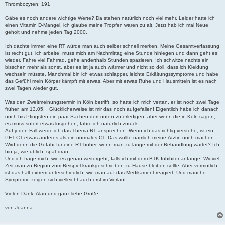
Thrombozyten: 191
Gäbe es noch andere wichtige Werte? Da stehen natürlich noch viel mehr. Leider hatte ich
einen Vitamin D-Mangel, ich glaube meine Tropfen waren zu alt. Jetzt hab ich mal Neue
geholt und nehme jeden Tag 2000.
Ich dachte immer, eine RT würde man auch selber schnell merken. Meine Gesamtverfassung
ist recht gut, ich arbeite, muss mich am Nachmittag eine Stunde hinlegen und dann geht es
wieder. Fahre viel Fahrrad, gehe anderthalb Stunden spazieren. Ich schwitze nachts ein
bisschen mehr als sonst, aber es ist ja auch wärmer und nicht so doll, dass ich Kleidung
wechseln müsste. Manchmal bin ich etwas schlapper, leichte Erkältungssymptome und habe
das Gefühl mein Körper kämpft mit etwas. Aber mit etwas Ruhe und Hausmitteln ist es nach
zwei Tagen wieder gut.
Was den Zweitmeinungstermin in Köln betrifft, so hatte ich mich vertan, er ist noch zwei Tage
früher, am 13.05. . Glücklicherweise ist mir das noch aufgefallen! Eigentlich habe ich danach
noch bis Pfingsten ein paar Sachen dort unten zu erledigen, aber wenn die in Köln sagen,
es muss sofort etwas losgehen, fahre ich natürlich zurück.
Auf jeden Fall werde ich das Thema RT ansprechen. Wenn ich das richtig verstehe, ist ein
PET-CT etwas anderes als ein normales CT. Das wollte nämlich meine Ärztin noch machen.
Wird denn die Gefahr für eine RT höher, wenn man zu lange mit der Behandlung wartet? Ich
bin ja, wie üblich, spät dran.
Und ich frage mich, wie es genau weitergeht, falls ich mit dem BTK-Inhibitor anfange. Wieviel
Zeit man zu Beginn zum Beispiel krankgeschrieben zu Hause bleiben sollte. Aber vermutlich
ist das halt extrem unterschiedlich, wie man auf das Medikament reagiert. Und manche
Symptome zeigen sich vielleicht auch erst im Verlauf.
Vielen Dank, Alan und ganz liebe Grüße
von Joanna