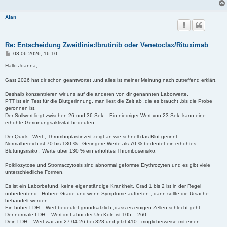
Alan
Re: Entscheidung Zweitlinie:Ibrutinib oder Venetoclax/Rituximab
B
03.06.2026, 16:10
e
i
Hallo Joanna,
t
r
Gast 2026 hat dir schon geantwortet ,und alles ist meiner Meinung nach zutreffend erklärt.
a
g
Deshalb konzentrieren wir uns auf die anderen von dir genannten Laborwerte.
PTT ist ein Test für die Blutgerinnung, man liest die Zeit ab ,die es braucht ,bis die Probe
geronnen ist.
Der Sollwert liegt zwischen 26 und 36 Sek. . Ein niedriger Wert von 23 Sek. kann eine
erhöhte Gerinnungsaktivität bedeuten.
Der Quick - Wert , Thromboplastinzeit zeigt an wie schnell das Blut gerinnt.
Normalbereich ist 70 bis 130 % . Geringere Werte als 70 % bedeutet ein erhöhtes
Blutungsrisiko , Werte über 130 % ein erhöhtes Thromboserisiko.
Poikilozytose und Stromaczytosis sind abnormal geformte Erythrozyten und es gibt viele
unterschiedliche Formen.
Es ist ein Laborbefund, keine eigenständige Krankheit. Grad 1 bis 2 ist in der Regel
unbedeutend . Höhere Grade und wenn Symptome auftreten , dann sollte die Ursache
behandelt werden.
Ein hoher LDH – Wert bedeutet grundsätzlich ,dass es einigen Zellen schlecht geht.
Der normale LDH – Wert im Labor der Uni Köln ist 105 – 260 .
Dein LDH – Wert war am 27.04.26 bei 328 und jetzt 410 , möglicherweise mit einen