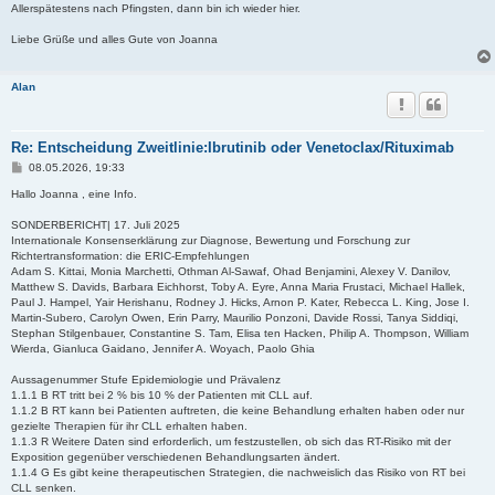
Allerspätestens nach Pfingsten, dann bin ich wieder hier.
Liebe Grüße und alles Gute von Joanna
Alan
Re: Entscheidung Zweitlinie:Ibrutinib oder Venetoclax/Rituximab
B
08.05.2026, 19:33
e
i
Hallo Joanna , eine Info.
t
r
SONDERBERICHT| 17. Juli 2025
a
Internationale Konsenserklärung zur Diagnose, Bewertung und Forschung zur
g
Richtertransformation: die ERIC-Empfehlungen
Adam S. Kittai, Monia Marchetti, Othman Al-Sawaf, Ohad Benjamini, Alexey V. Danilov,
Matthew S. Davids, Barbara Eichhorst, Toby A. Eyre, Anna Maria Frustaci, Michael Hallek,
Paul J. Hampel, Yair Herishanu, Rodney J. Hicks, Arnon P. Kater, Rebecca L. King, Jose I.
Martin-Subero, Carolyn Owen, Erin Parry, Maurilio Ponzoni, Davide Rossi, Tanya Siddiqi,
Stephan Stilgenbauer, Constantine S. Tam, Elisa ten Hacken, Philip A. Thompson, William
Wierda, Gianluca Gaidano, Jennifer A. Woyach, Paolo Ghia
Aussagenummer Stufe Epidemiologie und Prävalenz
1.1.1 B RT tritt bei 2 % bis 10 % der Patienten mit CLL auf.
1.1.2 B RT kann bei Patienten auftreten, die keine Behandlung erhalten haben oder nur
gezielte Therapien für ihr CLL erhalten haben.
1.1.3 R Weitere Daten sind erforderlich, um festzustellen, ob sich das RT-Risiko mit der
Exposition gegenüber verschiedenen Behandlungsarten ändert.
1.1.4 G Es gibt keine therapeutischen Strategien, die nachweislich das Risiko von RT bei
CLL senken.