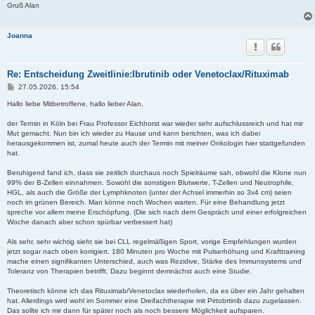
Gruß Alan
Joanna
Re: Entscheidung Zweitlinie:Ibrutinib oder Venetoclax/Rituximab
B
27.05.2026, 15:54
e
i
Hallo liebe Mitbetroffene, hallo lieber Alan,
t
r
der Termin in Köln bei Frau Professor Eichhorst war wieder sehr aufschlussreich und hat mir
a
Mut gemacht. Nun bin ich wieder zu Hause und kann berichten, was ich dabei
g
herausgekommen ist, zumal heute auch der Termin mit meiner Onkologin hier stattgefunden
hat.
Beruhigend fand ich, dass sie zeitlich durchaus noch Spielräume sah, obwohl die Klone nun
99% der B-Zellen einnahmen. Sowohl die sonstigen Blutwerte, T-Zellen und Neutrophile,
HGL, als auch die Größe der Lymphknoten (unter der Achsel immerhin so 3x4 cm) seien
noch im grünen Bereich. Man könne noch Wochen warten. Für eine Behandlung jetzt
spreche vor allem meine Erschöpfung. (Die sich nach dem Gespräch und einer erfolgreichen
Woche danach aber schon spürbar verbessert hat)
Als sehr, sehr wichtig sieht sie bei CLL regelmäßigen Sport, vorige Empfehlungen wurden
jetzt sogar nach oben korrigiert. 180 Minuten pro Woche mit Pulserhöhung und Krafttraining
mache einen signifikanten Unterschied, auch was Rezidive, Stärke des Immunsystems und
Toleranz von Therapien betrifft. Dazu beginnt demnächst auch eine Studie.
Theoretisch könne ich das Rituximab/Venetoclax wiederholen, da es über ein Jahr gehalten
hat. Allerdings wird wohl im Sommer eine Dreifachtherapie mit Pirtobrtinib dazu zugelassen.
Das sollte ich mir dann für später noch als noch bessere Möglichkeit aufsparen.