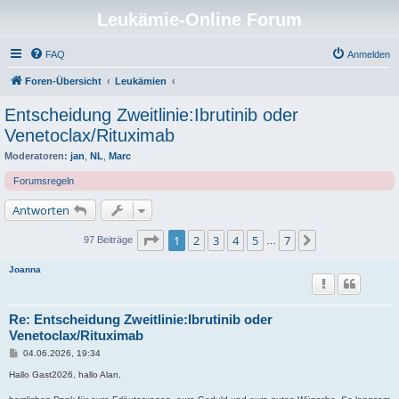
Leukämie-Online Forum
FAQ
Anmelden
Foren-Übersicht
Leukämien
Entscheidung Zweitlinie:Ibrutinib oder
Venetoclax/Rituximab
Moderatoren:
jan
,
NL
,
Marc
Forumsregeln
Antworten
Seite
1
von
7
1
2
3
4
5
7
Nächste
97 Beiträge
…
Joanna
Re: Entscheidung Zweitlinie:Ibrutinib oder
Venetoclax/Rituximab
B
04.06.2026, 19:34
e
i
Hallo Gast2026, hallo Alan,
t
r