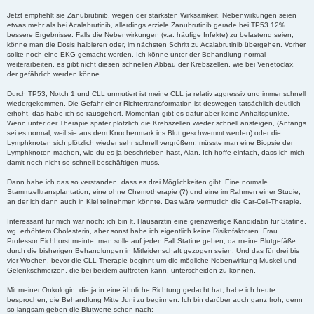
Jetzt empfiehlt sie Zanubrutinib, wegen der stärksten Wirksamkeit. Nebenwirkungen seien
etwas mehr als bei Acalabrutinib, allerdings erziele Zanubrutinib gerade bei TP53 12%
bessere Ergebnisse. Falls die Nebenwirkungen (v.a. häufige Infekte) zu belastend seien,
könne man die Dosis halbieren oder, im nächsten Schritt zu Acalabrutinib übergehen. Vorher
sollte noch eine EKG gemacht werden. Ich könne unter der Behandlung normal
weiterarbeiten, es gibt nicht diesen schnellen Abbau der Krebszellen, wie bei Venetoclax,
der gefährlich werden könne.
Durch TP53, Notch 1 und CLL unmutiert ist meine CLL ja relativ aggressiv und immer schnell
wiedergekommen. Die Gefahr einer Richtertransformation ist deswegen tatsächlich deutlich
erhöht, das habe ich so rausgehört. Momentan gibt es dafür aber keine Anhaltspunkte.
Wenn unter der Therapie später plötzlich die Krebszellen wieder schnell ansteigen, (Anfangs
sei es normal, weil sie aus dem Knochenmark ins Blut geschwemmt werden) oder die
Lymphknoten sich plötzlich wieder sehr schnell vergrößern, müsste man eine Biopsie der
Lymphknoten machen, wie du es ja beschrieben hast, Alan. Ich hoffe einfach, dass ich mich
damit noch nicht so schnell beschäftigen muss.
Dann habe ich das so verstanden, dass es drei Möglichkeiten gibt. Eine normale
Stammzelltransplantation, eine ohne Chemotherapie (?) und eine im Rahmen einer Studie,
an der ich dann auch in Kiel teilnehmen könnte. Das wäre vermutlich die Car-Cell-Therapie.
Interessant für mich war noch: ich bin lt. Hausärztin eine grenzwertige Kandidatin für Statine,
wg. erhöhtem Cholesterin, aber sonst habe ich eigentlich keine Risikofaktoren. Frau
Professor Eichhorst meinte, man solle auf jeden Fall Statine geben, da meine Blutgefäße
durch die bisherigen Behandlungen in Mitleidenschaft gezogen seien. Und das für drei bis
vier Wochen, bevor die CLL-Therapie beginnt um die mögliche Nebenwirkung Muskel-und
Gelenkschmerzen, die bei beidem auftreten kann, unterscheiden zu können.
Mit meiner Onkologin, die ja in eine ähnliche Richtung gedacht hat, habe ich heute
besprochen, die Behandlung Mitte Juni zu beginnen. Ich bin darüber auch ganz froh, denn
so langsam geben die Blutwerte schon nach: