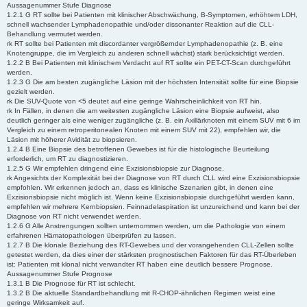
Aussagenummer Stufe Diagnose
1.2.1 G RT sollte bei Patienten mit klinischer Abschwächung, B-Symptomen, erhöhtem LDH,
schnell wachsender Lymphadenopathie und/oder dissonanter Reaktion auf die CLL-
Behandlung vermutet werden.
rk RT sollte bei Patienten mit discordanter vergrößernder Lymphadenopathie (z. B. eine
Knotengruppe, die im Vergleich zu anderen schnell wächst) stark berücksichtigt werden.
1.2.2 B Bei Patienten mit klinischem Verdacht auf RT sollte ein PET-CT-Scan durchgeführt
werden.
1.2.3 G Die am besten zugängliche Läsion mit der höchsten Intensität sollte für eine Biopsie
gezielt werden.
rk Die SUV-Quote von <5 deutet auf eine geringe Wahrscheinlichkeit von RT hin.
rk In Fällen, in denen die am weitesten zugängliche Läsion eine Biopsie aufweist, also
deutlich geringer als eine weniger zugängliche (z. B. ein Axillärknoten mit einem SUV mit 6 im
Vergleich zu einem retroperitonealen Knoten mit einem SUV mit 22), empfehlen wir, die
Läsion mit höherer Avidität zu biopsieren.
1.2.4 B Eine Biopsie des betroffenen Gewebes ist für die histologische Beurteilung
erforderlich, um RT zu diagnostizieren.
1.2.5 G Wir empfehlen dringend eine Exzisionsbiopsie zur Diagnose.
rk Angesichts der Komplexität bei der Diagnose von RT durch CLL wird eine Exzisionsbiopsie
empfohlen. Wir erkennen jedoch an, dass es klinische Szenarien gibt, in denen eine
Exzisionsbiopsie nicht möglich ist. Wenn keine Exzisionsbiopsie durchgeführt werden kann,
empfehlen wir mehrere Kernbiopsien. Feinnadelaspiration ist unzureichend und kann bei der
Diagnose von RT nicht verwendet werden.
1.2.6 G Alle Anstrengungen sollten unternommen werden, um die Pathologie von einem
erfahrenen Hämatopathologen überprüfen zu lassen.
1.2.7 B Die klonale Beziehung des RT-Gewebes und der vorangehenden CLL-Zellen sollte
getestet werden, da dies einer der stärksten prognostischen Faktoren für das RT-Überleben
ist: Patienten mit klonal nicht verwandter RT haben eine deutlich bessere Prognose.
Aussagenummer Stufe Prognose
1.3.1 B Die Prognose für RT ist schlecht.
1.3.2 B Die aktuelle Standardbehandlung mit R-CHOP-ähnlichen Regimen weist eine
geringe Wirksamkeit auf.