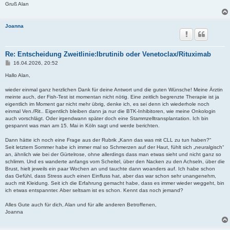
Gruß Alan
Joanna
Re: Entscheidung Zweitlinie:Ibrutinib oder Venetoclax/Rituximab
B
16.04.2026, 20:52
e
i
Hallo Alan,
t
r
wieder einmal ganz herzlichen Dank für deine Antwort und die guten Wünsche! Meine Ärztin
a
meinte auch, der Fish-Test ist momentan nicht nötig. Eine zeitlich begrenzte Therapie ist ja
g
eigentlich im Moment gar nicht mehr übrig, denke ich, es sei denn ich wiederhole noch
einmal Ven./Rit.. Eigentlich bleiben dann ja nur die BTK-Inhibitoren, wie meine Onkologin
auch vorschlägt. Oder irgendwann später doch eine Stammzelltransplantation. Ich bin
gespannt was man am 15. Mai in Köln sagt und werde berichten.
Dann hätte ich noch eine Frage aus der Rubrik „Kann das was mit CLL zu tun haben?“
Seit letztem Sommer habe ich immer mal so Schmerzen auf der Haut, fühlt sich „neuralgisch“
an, ähnlich wie bei der Gürtelrose, ohne allerdings dass man etwas sieht und nicht ganz so
schlimm. Und es wanderte anfangs vom Scheitel, über den Nacken zu den Achseln, über die
Brust, hielt jeweils ein paar Wochen an und tauchte dann woanders auf. Ich habe schon
das Gefühl, dass Stress auch einen Einfluss hat, aber das war schon sehr unangenehm,
auch mit Kleidung. Seit ich die Erfahrung gemacht habe, dass es immer wieder weggeht, bin
ich etwas entspannter. Aber seltsam ist es schon. Kennt das noch jemand?
Alles Gute auch für dich, Alan und für alle anderen Betroffenen,
Joanna