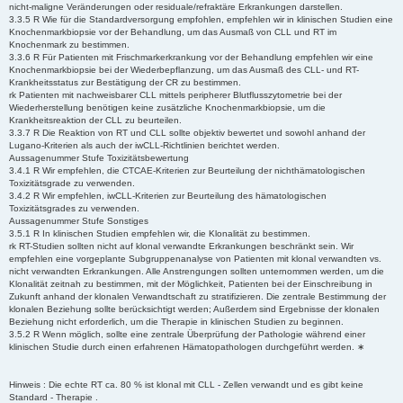
nicht-maligne Veränderungen oder residuale/refraktäre Erkrankungen darstellen.
3.3.5 R Wie für die Standardversorgung empfohlen, empfehlen wir in klinischen Studien eine
Knochenmarkbiopsie vor der Behandlung, um das Ausmaß von CLL und RT im
Knochenmark zu bestimmen.
3.3.6 R Für Patienten mit Frischmarkerkrankung vor der Behandlung empfehlen wir eine
Knochenmarkbiopsie bei der Wiederbepflanzung, um das Ausmaß des CLL- und RT-
Krankheitsstatus zur Bestätigung der CR zu bestimmen.
rk Patienten mit nachweisbarer CLL mittels peripherer Blutflusszytometrie bei der
Wiederherstellung benötigen keine zusätzliche Knochenmarkbiopsie, um die
Krankheitsreaktion der CLL zu beurteilen.
3.3.7 R Die Reaktion von RT und CLL sollte objektiv bewertet und sowohl anhand der
Lugano-Kriterien als auch der iwCLL-Richtlinien berichtet werden.
Aussagenummer Stufe Toxizitätsbewertung
3.4.1 R Wir empfehlen, die CTCAE-Kriterien zur Beurteilung der nichthämatologischen
Toxizitätsgrade zu verwenden.
3.4.2 R Wir empfehlen, iwCLL-Kriterien zur Beurteilung des hämatologischen
Toxizitätsgrades zu verwenden.
Aussagenummer Stufe Sonstiges
3.5.1 R In klinischen Studien empfehlen wir, die Klonalität zu bestimmen.
rk RT-Studien sollten nicht auf klonal verwandte Erkrankungen beschränkt sein. Wir
empfehlen eine vorgeplante Subgruppenanalyse von Patienten mit klonal verwandten vs.
nicht verwandten Erkrankungen. Alle Anstrengungen sollten unternommen werden, um die
Klonalität zeitnah zu bestimmen, mit der Möglichkeit, Patienten bei der Einschreibung in
Zukunft anhand der klonalen Verwandtschaft zu stratifizieren. Die zentrale Bestimmung der
klonalen Beziehung sollte berücksichtigt werden; Außerdem sind Ergebnisse der klonalen
Beziehung nicht erforderlich, um die Therapie in klinischen Studien zu beginnen.
3.5.2 R Wenn möglich, sollte eine zentrale Überprüfung der Pathologie während einer
klinischen Studie durch einen erfahrenen Hämatopathologen durchgeführt werden. ∗
Hinweis : Die echte RT ca. 80 % ist klonal mit CLL - Zellen verwandt und es gibt keine
Standard - Therapie .