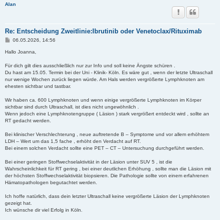
Alan
Re: Entscheidung Zweitlinie:Ibrutinib oder Venetoclax/Rituximab
B
06.05.2026, 14:56
e
i
Hallo Joanna,
t
r
Für dich gilt dies ausschließlich nur zur Info und soll keine Ängste schüren .
a
Du hast am 15.05. Termin bei der Uni - Klinik- Köln. Es wäre gut , wenn der letzte Ultraschall
g
nur wenige Wochen zurück liegen würde. Am Hals werden vergrößerte Lymphknoten am
ehesten sichtbar und tastbar.
Wir haben ca. 600 Lymphknoten und wenn einige vergrößerte Lymphknoten im Körper
sichtbar sind durch Ultraschall, ist dies nicht ungewöhnlich .
Wenn jedoch eine Lymphknotengruppe ( Läsion ) stark vergrößert entdeckt wird , sollte an
RT gedacht werden.
Bei klinischer Verschlechterung , neue auftretende B – Symptome und vor allem erhöhtem
LDH – Wert um das 1,5 fache , erhöht den Verdacht auf RT.
Bei einem solchen Verdacht sollte eine PET – CT – Untersuchung durchgeführt werden.
Bei einer geringen Stoffwechselaktivität in der Läsion unter SUV 5 , ist die
Wahrscheinlichkeit für RT gering , bei einer deutlichen Erhöhung , sollte man die Läsion mit
der höchsten Stoffwechselaktivität biopsieren. Die Pathologie sollte von einem erfahrenen
Hämatopathologen begutachtet werden.
Ich hoffe natürlich, dass dein letzter Ultraschall keine vergrößerte Läsion der Lymphknoten
gezeigt hat.
Ich wünsche dir viel Erfolg in Köln.