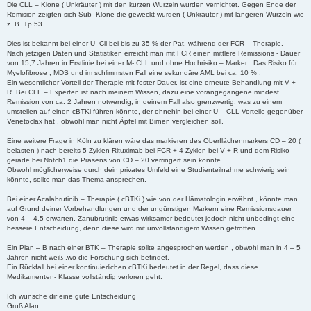
Die CLL – Klone ( Unkräuter ) mit den kurzen Wurzeln wurden vernichtet. Gegen Ende der
Remision zeigten sich Sub- Klone die geweckt wurden ( Unkräuter ) mit längeren Wurzeln wie
z. B. Tp 53 .
Dies ist bekannt bei einer U- Cll bei bis zu 35 % der Pat. während der FCR – Therapie.
Nach jetzigen Daten und Statistiken erreicht man mit FCR einen mittlere Remissions - Dauer
von 15,7 Jahren in Erstlinie bei einer M- CLL und ohne Hochrisiko – Marker . Das Risiko für
Myelofibrose , MDS und im schlimmsten Fall eine sekundäre AML bei ca. 10 % .
Ein wesentlicher Vorteil der Therapie mit fester Dauer, ist eine erneute Behandlung mit V +
R. Bei CLL – Experten ist nach meinem Wissen, dazu eine vorangegangene mindest
Remission von ca. 2 Jahren notwendig, in deinem Fall also grenzwertig, was zu einem
umstellen auf einen cBTKi führen könnte, der ohnehin bei einer U – CLL Vorteile gegenüber
Venetoclax hat , obwohl man nicht Äpfel mit Birnen vergleichen soll.
Eine weitere Frage in Köln zu klären wäre das markieren des Oberflächenmarkers CD – 20 (
belasten ) nach bereits 5 Zyklen Rituximab bei FCR + 4 Zyklen bei V + R und dem Risiko
gerade bei Notch1 die Präsens von CD – 20 verringert sein könnte .
Obwohl möglicherweise durch dein privates Umfeld eine Studienteilnahme schwierig sein
könnte, sollte man das Thema ansprechen.
Bei einer Acalabrutinib – Therapie ( cBTKi ) wie von der Hämatologin erwähnt , könnte man
auf Grund deiner Vorbehandlungen und der ungünstigen Markern eine Remissionsdauer
von 4 – 4,5 erwarten. Zanubrutinib etwas wirksamer bedeutet jedoch nicht unbedingt eine
bessere Entscheidung, denn diese wird mit unvollständigem Wissen getroffen.
Ein Plan – B nach einer BTK – Therapie sollte angesprochen werden , obwohl man in 4 – 5
Jahren nicht weiß ,wo die Forschung sich befindet.
Ein Rückfall bei einer kontinuierlichen cBTKi bedeutet in der Regel, dass diese
Medikamenten- Klasse vollständig verloren geht.
Ich wünsche dir eine gute Entscheidung
Gruß Alan