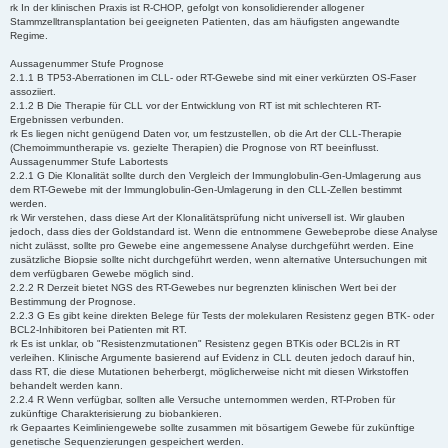
rk In der klinischen Praxis ist R-CHOP, gefolgt von konsolidierender allogener
Stammzelltransplantation bei geeigneten Patienten, das am häufigsten angewandte
Regime.
Aussagenummer Stufe Prognose
2.1.1 B TP53-Aberrationen im CLL- oder RT-Gewebe sind mit einer verkürzten OS-Faser
assoziiert.
2.1.2 B Die Therapie für CLL vor der Entwicklung von RT ist mit schlechteren RT-
Ergebnissen verbunden.
rk Es liegen nicht genügend Daten vor, um festzustellen, ob die Art der CLL-Therapie
(Chemoimmuntherapie vs. gezielte Therapien) die Prognose von RT beeinflusst.
Aussagenummer Stufe Labortests
2.2.1 G Die Klonalität sollte durch den Vergleich der Immunglobulin-Gen-Umlagerung aus
dem RT-Gewebe mit der Immunglobulin-Gen-Umlagerung in den CLL-Zellen bestimmt
werden.
rk Wir verstehen, dass diese Art der Klonalitätsprüfung nicht universell ist. Wir glauben
jedoch, dass dies der Goldstandard ist. Wenn die entnommene Gewebeprobe diese Analyse
nicht zulässt, sollte pro Gewebe eine angemessene Analyse durchgeführt werden. Eine
zusätzliche Biopsie sollte nicht durchgeführt werden, wenn alternative Untersuchungen mit
dem verfügbaren Gewebe möglich sind.
2.2.2 R Derzeit bietet NGS des RT-Gewebes nur begrenzten klinischen Wert bei der
Bestimmung der Prognose.
2.2.3 G Es gibt keine direkten Belege für Tests der molekularen Resistenz gegen BTK- oder
BCL2-Inhibitoren bei Patienten mit RT.
rk Es ist unklar, ob "Resistenzmutationen" Resistenz gegen BTKis oder BCL2is in RT
verleihen. Klinische Argumente basierend auf Evidenz in CLL deuten jedoch darauf hin,
dass RT, die diese Mutationen beherbergt, möglicherweise nicht mit diesen Wirkstoffen
behandelt werden kann.
2.2.4 R Wenn verfügbar, sollten alle Versuche unternommen werden, RT-Proben für
zukünftige Charakterisierung zu biobankieren.
rk Gepaartes Keimliniengewebe sollte zusammen mit bösartigem Gewebe für zukünftige
genetische Sequenzierungen gespeichert werden.