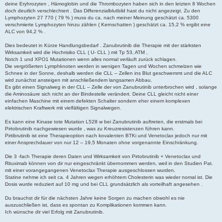
r
deine Eryhrozyten , Hämoglobin und die Thrombozyten haben sich in den letzten 8 Wochen
a
doch deutlich verschlechtert . Das Differenzialblutbild hast du nicht angezeigt. Zu den
g
Lymphozyten 27 770 ( 79 % ) muss du ca. nach meiner Meinung geschätzt ca. 5300
verschmierte Lymphozyten hinzu zählen ( Kernschatten ) geschätzt ca. 15,2 % ergibt eine
ALC von 94,2 % .
Dies bedeutet in Kürze Handlungsbedarf . Zanubrutinib die Therapie mit der stärksten
Wirksamkeit wird die Hochrisiko CLL ( U- CLL ) mit Tp 53, ATM ,
Notch 1 und XPO1 Mutationen wenn alles normal verläuft zurück schlagen.
Die vergrößerten Lymphknoten werden in wenigen Tagen und Wochen schmelzen wie
Schnee in der Sonne, deshalb werden die CLL – Zellen ins Blut geschwemmt und die ALC
wird zunächst ansteigen mit anschließendem langsamen Abbau.
Es gibt einen Signalweg in der CLL – Zelle der von Zanubrutinib unterbrochen wird , solange
die Aminosäure sich nicht an der Bindestelle verändert. Deine CLL gleicht nicht einer
einfachen Maschine mit einem defekten Schalter sondern eher einem komplexen
elektrischen Kraftwerk mit vielfältigen Signalwegen.
Es kann eine Kinase tote Mutation L528 w bei Zanubrutinib auftreten, die erstmals bei
Pirtobrutinib nachgewiesen wurde , was zu Kreuzresistenzen führen kann.
Pirtibrutinib ist eine Therapieoption nach kovalenten BTKi und Venetoclax jedoch nur mit
einer Ansprechdauer von nur 12 – 19,5 Monaten ohne vorgenannte Einschränkung.
Die 3 -fach Therapie deren Daten und Wirksamkeit von Pirtobrutinib + Venetoclax und
Rituximab können von dir nur eingeschränkt übernommen werden, weil in den Studien Pat.
mit einer vorangegangenen Venetoclax Therapie ausgeschlossen wurden.
Statine nehme ich seit ca. 4 Jahren wegen erhöhtem Cholesterin was wieder nomal ist. Die
Dosis wurde reduziert auf 10 mg und bei CLL grundsätzlich als vorteilhaft angesehen .
Du brauchst dir für die nächsten Jahre keine Sorgen zu machen obwohl es nie
auszuschließen ist, dass es spontan zu Komplikationen kommen kann.
Ich wünsche dir viel Erfolg mit Zanubrutinib.