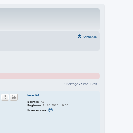
Anmelden
3 Beiträge • Seite
1
von
1
bernd24
Beiträge:
42
Registriert:
11.08.2023, 19:30
K
Kontaktdaten:
o
n
t
a
k
t