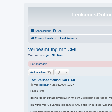
Leukämie-Onlin
Schnellzugriff
FAQ
Foren-Übersicht
Leukämien
Verbeamtung mit CML
Moderatoren:
jan
,
NL
,
Marc
Forumsregeln
Antworten
Re: Verbeamtung mit CML
B
von
bernd24
»
26.06.2026, 12:27
e
i
Hallo Stefan,
t
r
das würde ich zunächst vertraulich mit dem Betriebsrat besprechen. V
a
g
Ich wurde vor ~35 Jahren verbeamtet. CML hatte ich zu dieser Zeit zwa
Meine Verbeamtung hat geklappt, da die gesundheitliche Prognose als gü