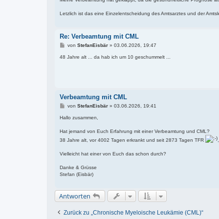
Letzlich ist das eine Einzelentscheidung des Amtsarztes und der Amtsl
Re: Verbeamtung mit CML
B
von
StefanEisbär
»
03.06.2026, 19:47
e
i
48 Jahre alt ... da hab ich um 10 geschummelt ...
t
r
a
g
Verbeamtung mit CML
B
von
StefanEisbär
»
03.06.2026, 19:41
e
i
Hallo zusammen,
t
r
Hat jemand von Euch Erfahrung mit einer Verbeamtung und CML?
a
38 Jahre alt, vor 4002 Tagen erkrankt und seit 2873 Tagen TFR
g
Vielleicht hat einer von Euch das schon durch?
Danke & Grüsse
Stefan (Eisbär)
Antworten
Zurück zu „Chronische Myeloische Leukämie (CML)“