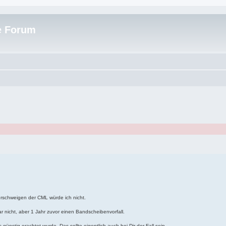
e Forum
erschweigen der CML würde ich nicht.
r nicht, aber 1 Jahr zuvor einen Bandscheibenvorfall.
nstig erachtet wurde. Das sollte eigentlich auch bei Dir der Fall sein.