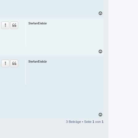
d
a
t
e
N
n
a
v
c
o
StefanEisbär
h
n
o
b
e
b
r
e
n
n
d
2
N
4
a
c
StefanEisbär
h
o
b
e
n
N
a
3 Beiträge • Seite
1
von
1
c
h
o
b