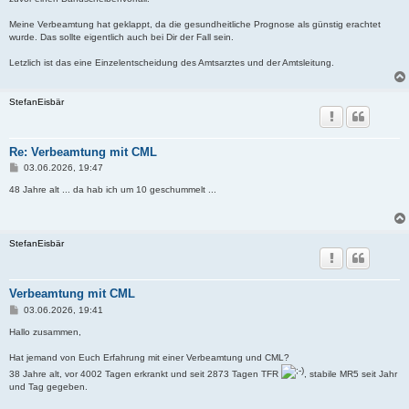
Meine Verbeamtung hat geklappt, da die gesundheitliche Prognose als günstig erachtet
wurde. Das sollte eigentlich auch bei Dir der Fall sein.
Letzlich ist das eine Einzelentscheidung des Amtsarztes und der Amtsleitung.
StefanEisbär
Re: Verbeamtung mit CML
B
03.06.2026, 19:47
e
i
48 Jahre alt ... da hab ich um 10 geschummelt ...
t
r
a
g
StefanEisbär
Verbeamtung mit CML
B
03.06.2026, 19:41
e
i
Hallo zusammen,
t
r
Hat jemand von Euch Erfahrung mit einer Verbeamtung und CML?
a
38 Jahre alt, vor 4002 Tagen erkrankt und seit 2873 Tagen TFR
, stabile MR5 seit Jahr
g
und Tag gegeben.