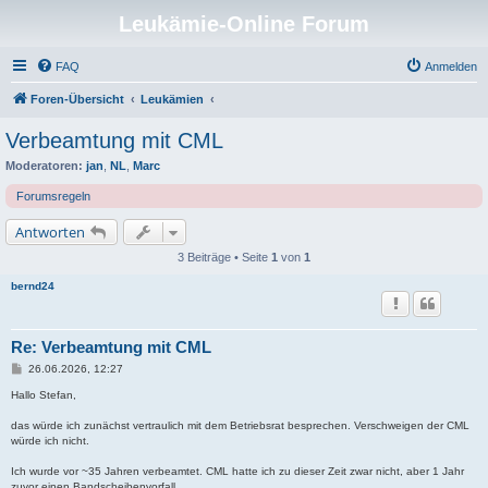
Leukämie-Online Forum
FAQ
Anmelden
Foren-Übersicht
Leukämien
Verbeamtung mit CML
Moderatoren:
jan
,
NL
,
Marc
Forumsregeln
Antworten
3 Beiträge • Seite
1
von
1
bernd24
Re: Verbeamtung mit CML
B
26.06.2026, 12:27
e
i
Hallo Stefan,
t
r
das würde ich zunächst vertraulich mit dem Betriebsrat besprechen. Verschweigen der CML
a
würde ich nicht.
g
Ich wurde vor ~35 Jahren verbeamtet. CML hatte ich zu dieser Zeit zwar nicht, aber 1 Jahr
zuvor einen Bandscheibenvorfall.