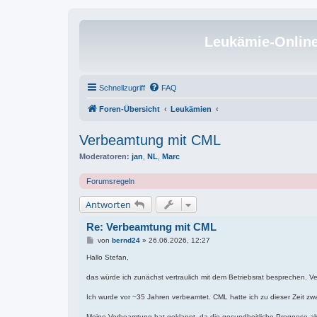
Leukämie-Onlin
Schnellzugriff
FAQ
Foren-Übersicht
Leukämien
Verbeamtung mit CML
Moderatoren:
jan
,
NL
,
Marc
Forumsregeln
Antworten
Re: Verbeamtung mit CML
B
von
bernd24
»
26.06.2026, 12:27
e
i
Hallo Stefan,
t
r
das würde ich zunächst vertraulich mit dem Betriebsrat besprechen. V
a
g
Ich wurde vor ~35 Jahren verbeamtet. CML hatte ich zu dieser Zeit zwa
Meine Verbeamtung hat geklappt, da die gesundheitliche Prognose als gü