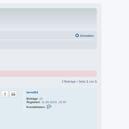
Anmelden
3 Beiträge • Seite
1
von
1
bernd24
Beiträge:
42
Registriert:
11.08.2023, 19:30
K
Kontaktdaten:
o
n
t
a
k
t