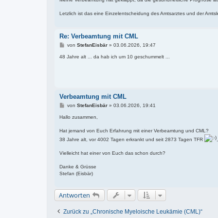
Letzlich ist das eine Einzelentscheidung des Amtsarztes und der Amtsl
Re: Verbeamtung mit CML
B
von
StefanEisbär
»
03.06.2026, 19:47
e
i
48 Jahre alt ... da hab ich um 10 geschummelt ...
t
r
a
g
Verbeamtung mit CML
B
von
StefanEisbär
»
03.06.2026, 19:41
e
i
Hallo zusammen,
t
r
Hat jemand von Euch Erfahrung mit einer Verbeamtung und CML?
a
38 Jahre alt, vor 4002 Tagen erkrankt und seit 2873 Tagen TFR
g
Vielleicht hat einer von Euch das schon durch?
Danke & Grüsse
Stefan (Eisbär)
Antworten
Zurück zu „Chronische Myeloische Leukämie (CML)“