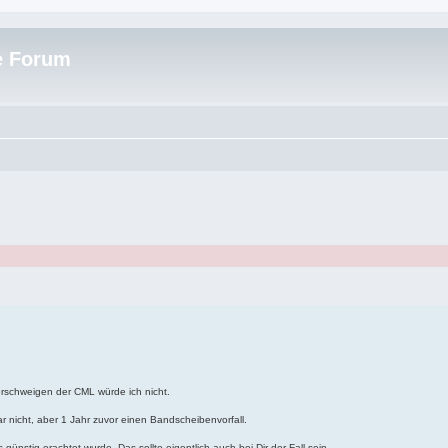
e Forum
erschweigen der CML würde ich nicht.
r nicht, aber 1 Jahr zuvor einen Bandscheibenvorfall.
nstig erachtet wurde. Das sollte eigentlich auch bei Dir der Fall sein.