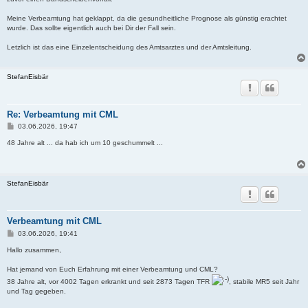
Meine Verbeamtung hat geklappt, da die gesundheitliche Prognose als günstig erachtet
wurde. Das sollte eigentlich auch bei Dir der Fall sein.
Letzlich ist das eine Einzelentscheidung des Amtsarztes und der Amtsleitung.
StefanEisbär
Re: Verbeamtung mit CML
B
03.06.2026, 19:47
e
i
48 Jahre alt ... da hab ich um 10 geschummelt ...
t
r
a
g
StefanEisbär
Verbeamtung mit CML
B
03.06.2026, 19:41
e
i
Hallo zusammen,
t
r
Hat jemand von Euch Erfahrung mit einer Verbeamtung und CML?
a
38 Jahre alt, vor 4002 Tagen erkrankt und seit 2873 Tagen TFR
, stabile MR5 seit Jahr
g
und Tag gegeben.