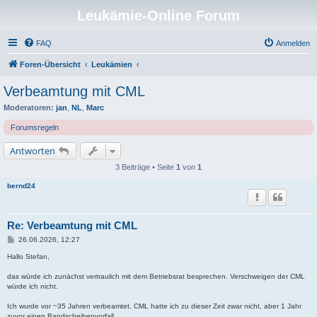
Leukämie-Online Forum
FAQ
Anmelden
Foren-Übersicht
Leukämien
Verbeamtung mit CML
Moderatoren:
jan
,
NL
,
Marc
Forumsregeln
Antworten
3 Beiträge • Seite
1
von
1
bernd24
Re: Verbeamtung mit CML
B
26.06.2026, 12:27
e
i
Hallo Stefan,
t
r
das würde ich zunächst vertraulich mit dem Betriebsrat besprechen. Verschweigen der CML
a
würde ich nicht.
g
Ich wurde vor ~35 Jahren verbeamtet. CML hatte ich zu dieser Zeit zwar nicht, aber 1 Jahr
zuvor einen Bandscheibenvorfall.