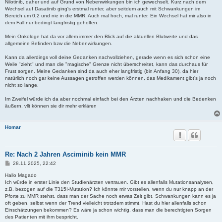
Nilotinib, daher und auf Grund von Nebenwirkungen bin ich gewechselt. Kurz nach dem
a
Wechsel auf Dasatinib ging's erstmal runter, aber seitdem auch mit Schwankungen im
g
Bereich um 0,2 und nie in die MMR. Auch mal hoch, mal runter. Ein Wechsel hat mir also in
dem Fall nur bedingt langfristig geholfen.
Mein Onkologe hat da vor allem immer den Blick auf die aktuellen Blutwerte und das
allgemeine Befinden bzw die Nebenwirkungen.
Kann da allerdings voll deine Gedanken nachvollziehen, gerade wenn es sich schon eine
Weile "zieht" und man die "magische" Grenze nicht überschreitet, kann das durchaus für
Frust sorgen. Meine Gedanken sind da auch eher langfristig (bin Anfang 30), da hier
natürlich noch gar keine Aussagen getroffen werden können, das Medikament gibt's ja noch
nicht so lange.
Im Zweifel würde ich da aber nochmal einfach bei den Ärzten nachhaken und die Bedenken
äußern, vllt können sie dir mehr erklären
Homar
Re: Nach 2 Jahren Asciminib kein MMR
B
28.11.2025, 22:42
e
i
Hallo Magado
t
Ich würde in erster Linie den Studienärzten vertrauen. Gibt es allenfalls Mutationsanalysen,
r
z.B. bezogen auf die T315I-Mutation? Ich könnte mir vorstellen, wenn du nur knapp an der
a
Pforte zu MMR stehst, dass man der Sache noch etwas Zeit gibt. Schwankungen kann es ja
g
oft geben, selbst wenn der Trend vielleicht trotzdem stimmt. Hast du hier allenfalls schon
Einschätzungen bekommen? Es wäre ja schon wichtig, dass man die berechtigten Sorgen
des Patienten mit ihm bespricht.