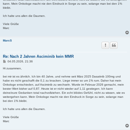
kann. Mein Onkologe macht nie den Eindruck in Sorge zu sein, solange man bei den 1%
bleibt.
Ich halte uns allen die Daumen.
Viele Grüße
Marc
MarcS
Re: Nach 2 Jahren Asciminib kein MMR
B
04.05.2026, 21:36
e
i
Hi zusammen,
t
r
bei mir ist es ähnlich. Ich bin 40 Jahre, und nehme seit März 2025 Dasatinib 100mg und
a
habe es nicht geschafft die 0,1 zu knacken. Liege immer so um 1% rum. Daher hat mein
g
Onkologe entschieden, auf Asciminib zu wechseln. Wurde im Februar 2026 gemacht, mein
bester Wert bisher auf 0,87. Heute ist er nicht wieder auf 1,11 gestiegen. Ich kann
deine/eure Gedanken total nachvollziehen. Ein echt blödes Gefühl, nicht zu wissen, wie es
weitergehen kann. Mein Onkologe macht nie den Eindruck in Sorge zu sein, solange man
bei den 1% bleibt.
Ich halte uns allen die Daumen.
Viele Grüße
Marc