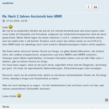
madeline
Re: Nach 2 Jahren Asciminib kein MMR
B
27.01.2026, 10:55
e
i
Hallo
t
Bei mir ist es tatsächlich ähnlich wie bei dir. Ich nehme Asciminib jetzt seit einem guten Jahr -
r
zuvor hatte ich Dasatinib und Ponatinib, aufgrund von schlechtem Ansprechen sind wir dann
a
gewechselt. Meine Werte lagen da immer zwischen 1 und 5...seitdem ich Asciminib nehme,
g
sind sie stabil unter 1 mit leichter Tendenz nach unten (sie sinken immer so um 0,05-0,1).
Eine MMR habe ich allerdings auch nicht erreicht, Mutationsanalysen haben nichts ergeben.
Die Ärzte sehen dennoch keinen Grund zur Sorge, es gäbe (leider) Menschen, die einfach
nicht, der Leitlinie entsprechend, ansprechen und eine MMR4 oder MMR5 erreichen.
Solange meine Werte stabil bleiben, im besten Fall weiter sinken und auf alle Fälle unter 1
bleiben, gibt es keinen Grund zur Sorge.
Ich muss dazu sagen, dass es mir auch sonst, eigentlich schon seit der Diagnose, durchweg
gut geht. Ich hatte nie irgendwelche Nebenwirkungen, Einschränkungen oder sonstiges.
Dennoch, wenn du dir unsicher bist, sprich es mit deinen behandelnden Ärzten ab. Es bringt
nichts, ständig in Angst und Unsicherheit zu leben.
Was mir noch wichtig ist zu sagen - ich bin medizinischer Laie und kann auch nur das, was
meinen persönlichen Fall betrifft, berichten.
Liebe Grüße
Nicole