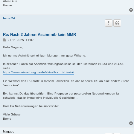
Alles Gute
Homar
bernd24
Re: Nach 2 Jahren Asciminib kein MMR
B
27.11.2025, 11:07
e
i
Hallo Magado,
t
r
Ich nehme Asiminib seit einigen Monaten, mit guter Wirkung.
a
g
In seltenen Fällen soll Asciminib wirkungslos sein: Bei den Isoformen e13a3 und e14a3,
siehe
https://www.uni-marburg.de/de/aktuelles ... icht-wirkt
Ein Wechsel des TKI sollte in diesem Fall helfen, da alle anderen TKI an eine andere Stelle
"andocken".
Evt. kannst Du das überprüfen. Eine Prognose der potenziellen Nebenwirkungen ist
schwierig, das ist immer eine individuelle Geschichte ...
Hast Du Nebenwirkungen bei Asciminib?
Viele Grüsse,
Bernd
Magado