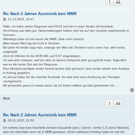
Re: Nach 2 Jahren Asciminib kein MMR
B
11.12.2025, 16:47
e
i
Hallo, ich habe meine Diagnose seit 03/23 und bin in einer Studie mit Asciminib.
t
Am Anfang war alles gut, Nebenwirkungen hielten sich bis auf den Juckreiz zwischendrin in
r
Grenzen.
a
Allerdings habe ich bis heute die MMR- Ziele nicht erreicht.
g
Mein bester Wert lag bei 0,43 in Sommer
Bei jeder Kontrolle sagt man, solange der Wert die Tendenz nach unten hat, wird nichts
umgestellt.
Jetzt im Oktober ist der BCR-ABL auf 0,67 angestiegen.
Ich war sehr erstaunt, weil ich mich zu diesem Zeitpunkt sehr gut gefühlt habe. Eigentlich
war es die beste Zeit seit der Diagnose.
Eine Mutationsanalyse wurde bereits letztes Jahr gemacht, jetzt wurde wieder eine Analyse
in Auftrag gegeben.
Im Januar habe ich die nächste Kontrolle. Es wird über eine Änderung der Therapie
nachgedacht.
Mir persönlich graut es etwas davor, da ich bisher wirklich gut klar gekommen bin....
IBotL
Re: Nach 2 Jahren Asciminib kein MMR
B
29.11.2025, 21:50
e
i
Ich nehme zwar kein Asciminib sondern Dasatinib (seit 2 Jahren, vorher 1,5 Jahre Nilotinib),
t
aber bin ebenfalls noch nie in MMR gewesen. Einen stärkeren Anstieg hatte ich mal mit
r