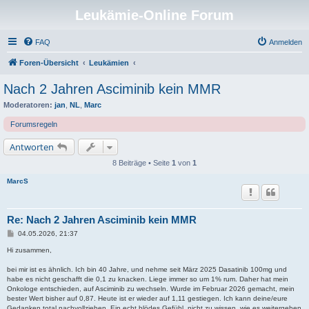
Leukämie-Online Forum
FAQ
Anmelden
Foren-Übersicht
Leukämien
Nach 2 Jahren Asciminib kein MMR
Moderatoren:
jan
,
NL
,
Marc
Forumsregeln
Antworten
8 Beiträge • Seite
1
von
1
MarcS
Re: Nach 2 Jahren Asciminib kein MMR
B
04.05.2026, 21:37
e
i
Hi zusammen,
t
r
bei mir ist es ähnlich. Ich bin 40 Jahre, und nehme seit März 2025 Dasatinib 100mg und
a
habe es nicht geschafft die 0,1 zu knacken. Liege immer so um 1% rum. Daher hat mein
g
Onkologe entschieden, auf Asciminib zu wechseln. Wurde im Februar 2026 gemacht, mein
bester Wert bisher auf 0,87. Heute ist er wieder auf 1,11 gestiegen. Ich kann deine/eure
Gedanken total nachvollziehen. Ein echt blödes Gefühl, nicht zu wissen, wie es weitergehen