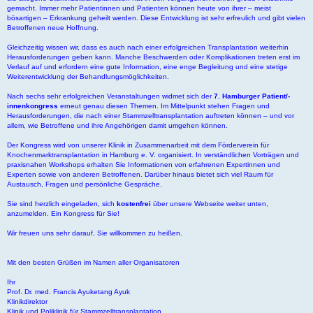
gemacht. Immer mehr Patientinnen und Patienten können heute von ihrer – meist
bösartigen – Erkrankung geheilt werden. Diese Entwicklung ist sehr erfreulich und gibt vielen
Betroffenen neue Hoffnung.
Gleichzeitig wissen wir, dass es auch nach einer erfolgreichen Transplantation weiterhin
Herausforderungen geben kann. Manche Beschwerden oder Komplikationen treten erst im
Verlauf auf und erfordern eine gute Information, eine enge Begleitung und eine stetige
Weiterentwicklung der Behandlungsmöglichkeiten.
Nach sechs sehr erfolgreichen Veranstaltungen widmet sich der
7. Hamburger Patient/-
innenkongress
erneut genau diesen Themen. Im Mittelpunkt stehen Fragen und
Herausforderungen, die nach einer Stammzelltransplantation auftreten können – und vor
allem, wie Betroffene und ihre Angehörigen damit umgehen können.
Der Kongress wird von unserer Klinik in Zusammenarbeit mit dem Förderverein für
Knochenmarktransplantation in Hamburg e. V. organisiert. In verständlichen Vorträgen und
praxisnahen Workshops erhalten Sie Informationen von erfahrenen Expertinnen und
Experten sowie von anderen Betroffenen. Darüber hinaus bietet sich viel Raum für
Austausch, Fragen und persönliche Gespräche.
Sie sind herzlich eingeladen, sich
kostenfrei
über unsere Webseite weiter unten,
anzumelden. Ein Kongress für Sie!
Wir freuen uns sehr darauf, Sie willkommen zu heißen.
Mit den besten Grüßen im Namen aller Organisatoren
Ihr
Prof. Dr. med. Francis Ayuketang Ayuk
Klinikdirektor
Klinik und Poliklinik für Stammzelltransplantation