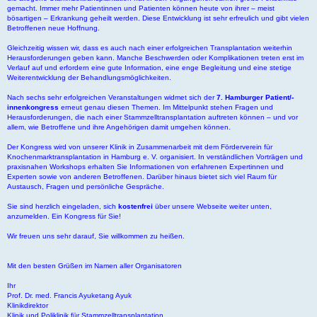
gemacht. Immer mehr Patientinnen und Patienten können heute von ihrer – meist
bösartigen – Erkrankung geheilt werden. Diese Entwicklung ist sehr erfreulich und gibt vielen
Betroffenen neue Hoffnung.
Gleichzeitig wissen wir, dass es auch nach einer erfolgreichen Transplantation weiterhin
Herausforderungen geben kann. Manche Beschwerden oder Komplikationen treten erst im
Verlauf auf und erfordern eine gute Information, eine enge Begleitung und eine stetige
Weiterentwicklung der Behandlungsmöglichkeiten.
Nach sechs sehr erfolgreichen Veranstaltungen widmet sich der
7. Hamburger Patient/-
innenkongress
erneut genau diesen Themen. Im Mittelpunkt stehen Fragen und
Herausforderungen, die nach einer Stammzelltransplantation auftreten können – und vor
allem, wie Betroffene und ihre Angehörigen damit umgehen können.
Der Kongress wird von unserer Klinik in Zusammenarbeit mit dem Förderverein für
Knochenmarktransplantation in Hamburg e. V. organisiert. In verständlichen Vorträgen und
praxisnahen Workshops erhalten Sie Informationen von erfahrenen Expertinnen und
Experten sowie von anderen Betroffenen. Darüber hinaus bietet sich viel Raum für
Austausch, Fragen und persönliche Gespräche.
Sie sind herzlich eingeladen, sich
kostenfrei
über unsere Webseite weiter unten,
anzumelden. Ein Kongress für Sie!
Wir freuen uns sehr darauf, Sie willkommen zu heißen.
Mit den besten Grüßen im Namen aller Organisatoren
Ihr
Prof. Dr. med. Francis Ayuketang Ayuk
Klinikdirektor
Klinik und Poliklinik für Stammzelltransplantation