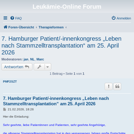
Leukämie-Online Forum
FAQ
Anmelden
Foren-Übersicht
Therapieformen
7. Hamburger Patient/-innenkongress „Leben
nach Stammzelltransplantation“ am 25. April
2026
Moderatoren:
jan
,
NL
,
Marc
Antworten
1 Beitrag • Seite
1
von
1
PMF2SZT
7. Hamburger Patient/-innenkongress „Leben nach
Stammzelltransplantation“ am 25. April 2026
B
21.02.2026, 18:26
e
i
Hier die Einladung:
t
r
Sehr geehrte, liebe Patientinnen und Patienten, sehr geehrte Angehörige,
a
g
die allogene Stammzelltransplantation hat in den vergangenen Jahren große Fortschritte