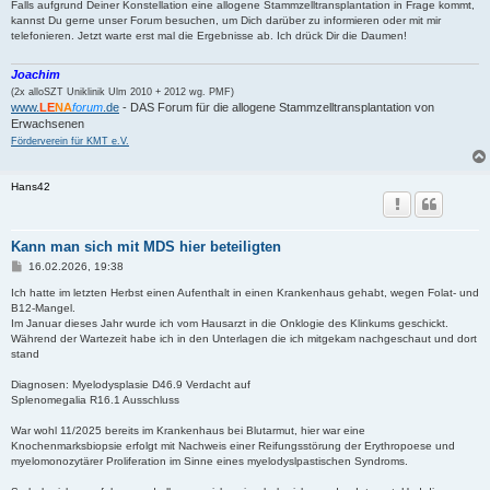
Falls aufgrund Deiner Konstellation eine allogene Stammzelltransplantation in Frage kommt,
kannst Du gerne unser Forum besuchen, um Dich darüber zu informieren oder mit mir
telefonieren. Jetzt warte erst mal die Ergebnisse ab. Ich drück Dir die Daumen!
Joachim
(2x alloSZT Uniklinik Ulm 2010 + 2012 wg. PMF)
www.
LE
NA
forum
.de
- DAS Forum für die allogene Stammzelltransplantation von
Erwachsenen
Förderverein für KMT e.V.
Hans42
Kann man sich mit MDS hier beteiligten
B
16.02.2026, 19:38
e
i
Ich hatte im letzten Herbst einen Aufenthalt in einen Krankenhaus gehabt, wegen Folat- und
t
B12-Mangel.
r
Im Januar dieses Jahr wurde ich vom Hausarzt in die Onklogie des Klinkums geschickt.
a
Während der Wartezeit habe ich in den Unterlagen die ich mitgekam nachgeschaut und dort
g
stand
Diagnosen: Myelodysplasie D46.9 Verdacht auf
Splenomegalia R16.1 Ausschluss
War wohl 11/2025 bereits im Krankenhaus bei Blutarmut, hier war eine
Knochenmarksbiopsie erfolgt mit Nachweis einer Reifungsstörung der Erythropoese und
myelomonozytärer Proliferation im Sinne eines myelodyslpastischen Syndroms.