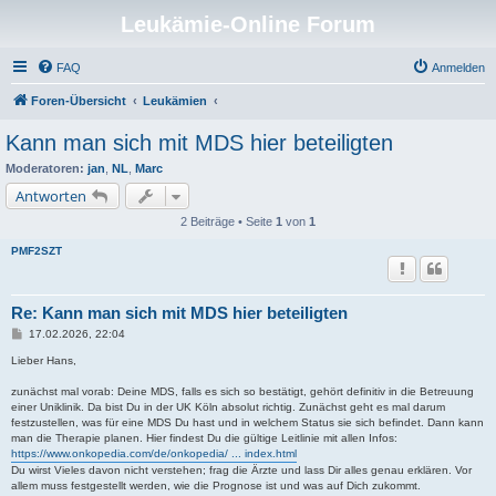
Leukämie-Online Forum
FAQ
Anmelden
Foren-Übersicht
Leukämien
Kann man sich mit MDS hier beteiligten
Moderatoren:
jan
,
NL
,
Marc
Antworten
2 Beiträge • Seite
1
von
1
PMF2SZT
Re: Kann man sich mit MDS hier beteiligten
B
17.02.2026, 22:04
e
i
Lieber Hans,
t
r
zunächst mal vorab: Deine MDS, falls es sich so bestätigt, gehört definitiv in die Betreuung
a
einer Uniklinik. Da bist Du in der UK Köln absolut richtig. Zunächst geht es mal darum
g
festzustellen, was für eine MDS Du hast und in welchem Status sie sich befindet. Dann kann
man die Therapie planen. Hier findest Du die gültige Leitlinie mit allen Infos:
https://www.onkopedia.com/de/onkopedia/ ... index.html
Du wirst Vieles davon nicht verstehen; frag die Ärzte und lass Dir alles genau erklären. Vor
allem muss festgestellt werden, wie die Prognose ist und was auf Dich zukommt.