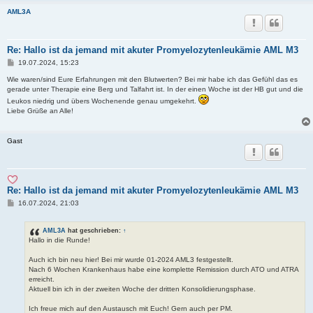
AML3A
Re: Hallo ist da jemand mit akuter Promyelozytenleukämie AML M3
B
19.07.2024, 15:23
e
i
Wie waren/sind Eure Erfahrungen mit den Blutwerten? Bei mir habe ich das Gefühl das es
t
gerade unter Therapie eine Berg und Talfahrt ist. In der einen Woche ist der HB gut und die
r
Leukos niedrig und übers Wochenende genau umgekehrt.
a
Liebe Grüße an Alle!
g
Gast
Re: Hallo ist da jemand mit akuter Promyelozytenleukämie AML M3
B
16.07.2024, 21:03
e
i
t
AML3A
hat geschrieben:
↑
r
Hallo in die Runde!
a
g
Auch ich bin neu hier! Bei mir wurde 01-2024 AML3 festgestellt.
Nach 6 Wochen Krankenhaus habe eine komplette Remission durch ATO und ATRA
erreicht.
Aktuell bin ich in der zweiten Woche der dritten Konsolidierungsphase.
Ich freue mich auf den Austausch mit Euch! Gern auch per PM.