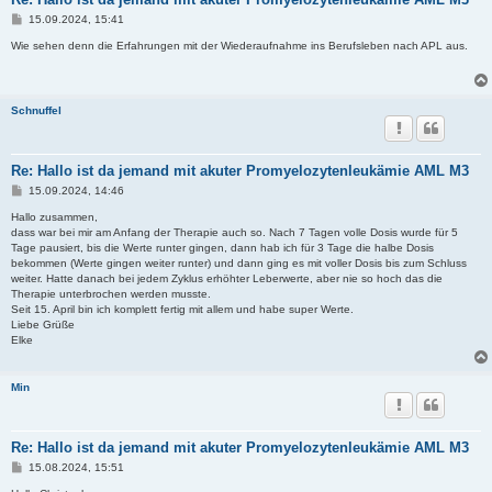
B
15.09.2024, 15:41
e
i
Wie sehen denn die Erfahrungen mit der Wiederaufnahme ins Berufsleben nach APL aus.
t
r
a
g
Schnuffel
Re: Hallo ist da jemand mit akuter Promyelozytenleukämie AML M3
B
15.09.2024, 14:46
e
i
Hallo zusammen,
t
dass war bei mir am Anfang der Therapie auch so. Nach 7 Tagen volle Dosis wurde für 5
r
Tage pausiert, bis die Werte runter gingen, dann hab ich für 3 Tage die halbe Dosis
a
bekommen (Werte gingen weiter runter) und dann ging es mit voller Dosis bis zum Schluss
g
weiter. Hatte danach bei jedem Zyklus erhöhter Leberwerte, aber nie so hoch das die
Therapie unterbrochen werden musste.
Seit 15. April bin ich komplett fertig mit allem und habe super Werte.
Liebe Grüße
Elke
Min
Re: Hallo ist da jemand mit akuter Promyelozytenleukämie AML M3
B
15.08.2024, 15:51
e