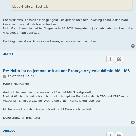
Liebe Grüße an Euch alle!
Das freut mich, dass es die so gut geht. Bin gerade an einer Erkältung erkrankt und habe
keine kraft dir ausführlich zu schreiben.
Mein Mann hatte die gleiche Diagnose im 02/2020 ihm geht es jetzt sehr sehr gut. Und baby
4 ist soeben auf dem weg!
Die Diagnose ist ein Schock - die Heilungschance ist sehr sehr hoch!
AML3A
Re: Hallo ist da jemand mit akuter Promyelozytenleukämie AML M3
B
16.07.2024, 15:01
e
i
Hallo in die Runde!
t
r
Auch ich bin neu hier! Bei mir wurde 01-2024 AML3 festgestellt.
a
Nach 6 Wochen Krankenhaus habe eine komplette Remission durch ATO und ATRA erreicht.
g
Aktuell bin ich in der zweiten Woche der dritten Konsolidierungsphase.
Ich freue mich auf den Austausch mit Euch! Gern auch per PM.
Liebe Grüße an Euch alle!
Albay66