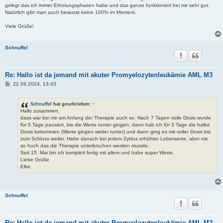
gelegt das ich immer Erholungsphasen habe und das ganze funktioniert bei mir sehr gut.
Natürlich gibt man auch bewusst keine 100% im Moment.
Viele Grüße!
Schnuffel
Re: Hallo ist da jemand mit akuter Promyelozytenleukämie AML M3
B
22.09.2024, 13:43
e
i
t
Schnuffel
hat geschrieben:
↑
r
Hallo zusammen,
a
dass war bei mir am Anfang der Therapie auch so. Nach 7 Tagen volle Dosis wurde
g
für 5 Tage pausiert, bis die Werte runter gingen, dann hab ich für 3 Tage die halbe
Dosis bekommen (Werte gingen weiter runter) und dann ging es mit voller Dosis bis
zum Schluss weiter. Hatte danach bei jedem Zyklus erhöhter Leberwerte, aber nie
so hoch das die Therapie unterbrochen werden musste.
Seit 15. Mai bin ich komplett fertig mit allem und habe super Werte.
Liebe Grüße
Elke
Schnuffel
Re: Hallo ist da jemand mit akuter Promyelozytenleukämie AML M3