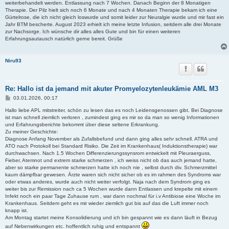
weiterbehandelt werden. Entlassung nach 7 Wochen. Danach Beginn der 8 Monatigen
Therapie. Der Pilz hielt sich noch 6 Monate und nach 4 Monaten Therapie bekam ich eine
Gürtelrose, die ich nicht gleich loswurde und somit leider zur Neuralgie wurde und mir fast ein
Jahr BTM bescherte. August 2023 erhielt ich meine letzte Infusion, seitdem alle drei Monate
zur Nachsorge. Ich wünsche dir alles alles Gute und bin für einen weiteren
Erfahrungsautausch natürlich gerne bereit. Grüße
Niru93
Re: Hallo ist da jemand mit akuter Promyelozytenleukämie AML M3
B
03.01.2026, 00:17
e
i
Hallo liebe APL mitstreiter, schön zu lesen das es noch Leidensgenossen gibt. Bei Diagnose
t
ist man schnell ziemlich verloren , zumindest ging es mir so da man so wenig Informationen
r
und Erfahrungsberichte bekommt über diese seltene Erkrankung.
a
Zu meiner Geschichte:
g
Diagnose Anfang November als Zufallsbefund und dann ging alles sehr schnell. ATRA und
ATO nach Protokoll bei Standard Risiko. Die Zeit im Krankenhaus( Induktionstherapie) war
durchwachsen. Nach 1.5 Wochen Differenzierungssynsrom entwickelt mit Pleuraerguss,
Fieber, Atemnot und extrem starke schmerzen , ich weiss nicht ob das auch jemand hatte,
aber so starke permanente schmerzen hatte ich noch nie , selbst durch div. Schmerzmittel
kaum dämpfbar gewesen. Ärzte waren sich nicht sicher ob es im rahmen des Syndroms war
oder etwas anderes, wurde auch nicht weiter verfolgt. Naja nach dem Syndrom ging es
weiter bis zur Remission nach ca 5 Wochen wurde dann Entlassen und krepelte mit einem
Infekt noch ein paar Tage Zuhause rum , war dann nochmal für i.v Antibiose eine Woche im
Krankenhaus. Seitdem geht es mir wieder ziemlich gut bis auf das die Luft immer noch
knapp ist.
Am Montag startet meine Konsolidierung und ich bin gespannt wie es dann läuft in Bezug
auf Nebenwirkungen etc. hoffentlich ruhig und entspannt