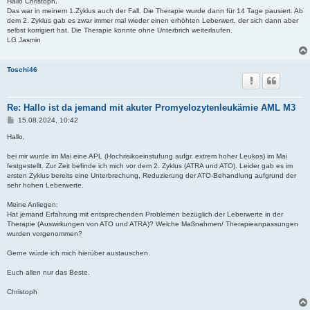
i
Hallo Christoph,
t
Das war in meinem 1.Zyklus auch der Fall. Die Therapie wurde dann für 14 Tage pausiert. Ab
r
dem 2. Zyklus gab es zwar immer mal wieder einen erhöhten Leberwert, der sich dann aber
a
selbst korrigiert hat. Die Therapie konnte ohne Unterbrich weiterlaufen.
g
LG Jasmin
Toschi46
Re: Hallo ist da jemand mit akuter Promyelozytenleukämie AML M3
B
15.08.2024, 10:42
e
i
Hallo,
t
r
bei mir wurde im Mai eine APL (Hochrisikoeinstufung aufgr. extrem hoher Leukos) im Mai
a
festgestellt. Zur Zeit befinde ich mich vor dem 2. Zyklus (ATRA und ATO). Leider gab es im
g
ersten Zyklus bereits eine Unterbrechung, Reduzierung der ATO-Behandlung aufgrund der
sehr hohen Leberwerte.
Meine Anliegen:
Hat jemand Erfahrung mit entsprechenden Problemen bezüglich der Leberwerte in der
Therapie (Auswirkungen von ATO und ATRA)? Welche Maßnahmen/ Therapieanpassungen
wurden vorgenommen?
Gerne würde ich mich hierüber austauschen.
Euch allen nur das Beste.
Christoph