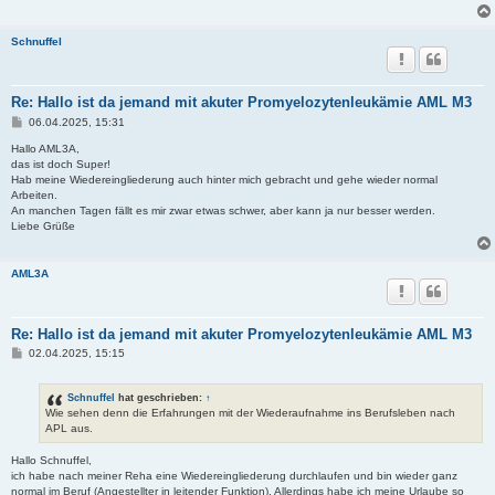
Schnuffel
Re: Hallo ist da jemand mit akuter Promyelozytenleukämie AML M3
B
06.04.2025, 15:31
e
i
Hallo AML3A,
t
das ist doch Super!
r
Hab meine Wiedereingliederung auch hinter mich gebracht und gehe wieder normal
a
Arbeiten.
g
An manchen Tagen fällt es mir zwar etwas schwer, aber kann ja nur besser werden.
Liebe Grüße
AML3A
Re: Hallo ist da jemand mit akuter Promyelozytenleukämie AML M3
B
02.04.2025, 15:15
e
i
t
Schnuffel
hat geschrieben:
↑
r
Wie sehen denn die Erfahrungen mit der Wiederaufnahme ins Berufsleben nach
a
APL aus.
g
Hallo Schnuffel,
ich habe nach meiner Reha eine Wiedereingliederung durchlaufen und bin wieder ganz
normal im Beruf (Angestellter in leitender Funktion). Allerdings habe ich meine Urlaube so