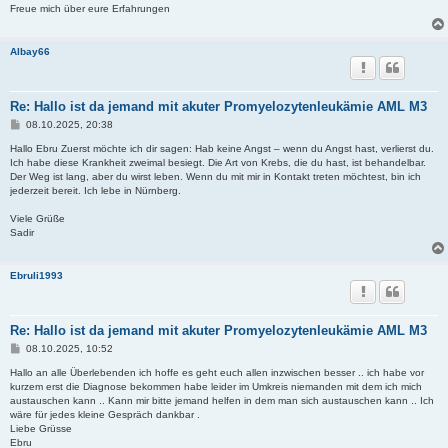
Freue mich über eure Erfahrungen
Albay66
Re: Hallo ist da jemand mit akuter Promyelozytenleukämie AML M3
B
08.10.2025, 20:38
e
i
Hallo Ebru Zuerst möchte ich dir sagen: Hab keine Angst – wenn du Angst hast, verlierst du.
t
Ich habe diese Krankheit zweimal besiegt. Die Art von Krebs, die du hast, ist behandelbar.
r
Der Weg ist lang, aber du wirst leben. Wenn du mit mir in Kontakt treten möchtest, bin ich
a
jederzeit bereit. Ich lebe in Nürnberg.
g
Viele Grüße
Sadir
Ebruli1993
Re: Hallo ist da jemand mit akuter Promyelozytenleukämie AML M3
B
08.10.2025, 10:52
e
i
Hallo an alle Überlebenden ich hoffe es geht euch allen inzwischen besser .. ich habe vor
t
kurzem erst die Diagnose bekommen habe leider im Umkreis niemanden mit dem ich mich
r
austauschen kann .. Kann mir bitte jemand helfen in dem man sich austauschen kann .. Ich
a
wäre für jedes kleine Gespräch dankbar .
g
Liebe Grüsse
Ebru