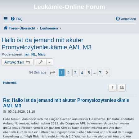
Leukämie-Online Forum
FAQ
Anmelden
Foren-Übersicht
Leukämien
Hallo ist da jemand mit akuter
Promyelozytenleukämie AML M3
Moderatoren:
jan
,
NL
,
Marc
Antworten
Seite
1
von
7
1
2
3
4
5
7
Nächste
94 Beiträge
…
Hubert86
Re: Hallo ist da jemand mit akuter Promyelozytenleukämie
AML M3
B
05.01.2026, 23:18
e
i
Hallo Niru93, das deckt sich mit einigen Sachen aus meiner Geschichte. Ich habe ebenfalls
t
Anfang November, jedoch schon 2022, die Diagnose APL bekommen. Anzeichen waren
r
große blaue Flecken verteilt am ganzen Körper. Nach Beginn mit Atra und Ato dann
a
ebenfalls kurz darauf ein Differenzierungssyndrom, Fieber, Atemnot und Pilz auf der Lunge.
g
Umstellung auf High Risk mit Idarubicin. Nach 1,5 Wochen konnte wieder mit Atra und Ato