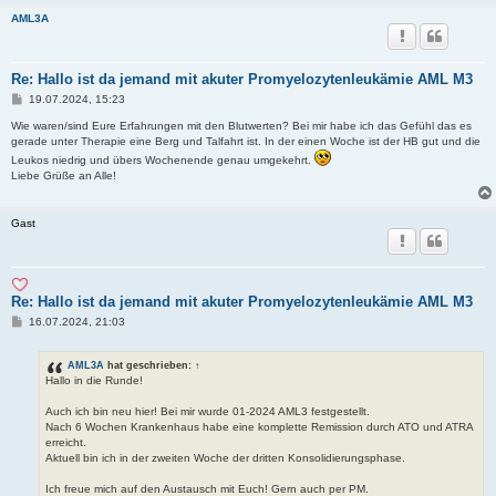
AML3A
Re: Hallo ist da jemand mit akuter Promyelozytenleukämie AML M3
B
19.07.2024, 15:23
e
i
Wie waren/sind Eure Erfahrungen mit den Blutwerten? Bei mir habe ich das Gefühl das es
t
gerade unter Therapie eine Berg und Talfahrt ist. In der einen Woche ist der HB gut und die
r
Leukos niedrig und übers Wochenende genau umgekehrt.
a
Liebe Grüße an Alle!
g
Gast
Re: Hallo ist da jemand mit akuter Promyelozytenleukämie AML M3
B
16.07.2024, 21:03
e
i
t
AML3A
hat geschrieben:
↑
r
Hallo in die Runde!
a
g
Auch ich bin neu hier! Bei mir wurde 01-2024 AML3 festgestellt.
Nach 6 Wochen Krankenhaus habe eine komplette Remission durch ATO und ATRA
erreicht.
Aktuell bin ich in der zweiten Woche der dritten Konsolidierungsphase.
Ich freue mich auf den Austausch mit Euch! Gern auch per PM.