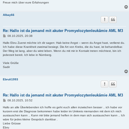
Freue mich über eure Erfahrungen
Albay66
Re: Hallo ist da jemand mit akuter Promyelozytenleukämie AML M3
B
08.10.2025, 20:38
e
i
Hallo Ebru Zuerst möchte ich dir sagen: Hab keine Angst – wenn du Angst hast, verlierst du.
t
Ich habe diese Krankheit zweimal besiegt. Die Art von Krebs, die du hast, ist behandelbar.
r
Der Weg ist lang, aber du wirst leben. Wenn du mit mir in Kontakt treten möchtest, bin ich
a
jederzeit bereit. Ich lebe in Nürnberg.
g
Viele Grüße
Sadir
Ebruli1993
Re: Hallo ist da jemand mit akuter Promyelozytenleukämie AML M3
B
08.10.2025, 10:52
e
i
Hallo an alle Überlebenden ich hoffe es geht euch allen inzwischen besser .. ich habe vor
t
kurzem erst die Diagnose bekommen habe leider im Umkreis niemanden mit dem ich mich
r
austauschen kann .. Kann mir bitte jemand helfen in dem man sich austauschen kann .. Ich
a
wäre für jedes kleine Gespräch dankbar .
g
Liebe Grüsse
Ebru