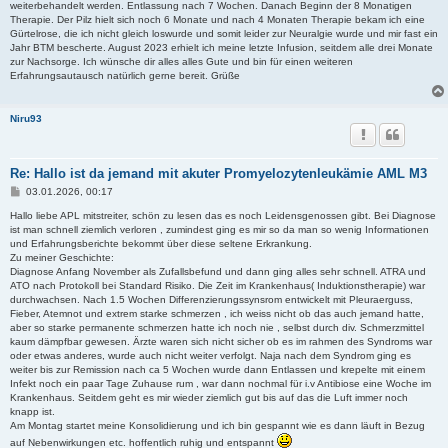
weiterbehandelt werden. Entlassung nach 7 Wochen. Danach Beginn der 8 Monatigen
Therapie. Der Pilz hielt sich noch 6 Monate und nach 4 Monaten Therapie bekam ich eine
Gürtelrose, die ich nicht gleich loswurde und somit leider zur Neuralgie wurde und mir fast ein
Jahr BTM bescherte. August 2023 erhielt ich meine letzte Infusion, seitdem alle drei Monate
zur Nachsorge. Ich wünsche dir alles alles Gute und bin für einen weiteren
Erfahrungsautausch natürlich gerne bereit. Grüße
Niru93
Re: Hallo ist da jemand mit akuter Promyelozytenleukämie AML M3
B
03.01.2026, 00:17
e
i
Hallo liebe APL mitstreiter, schön zu lesen das es noch Leidensgenossen gibt. Bei Diagnose
t
ist man schnell ziemlich verloren , zumindest ging es mir so da man so wenig Informationen
r
und Erfahrungsberichte bekommt über diese seltene Erkrankung.
a
Zu meiner Geschichte:
g
Diagnose Anfang November als Zufallsbefund und dann ging alles sehr schnell. ATRA und
ATO nach Protokoll bei Standard Risiko. Die Zeit im Krankenhaus( Induktionstherapie) war
durchwachsen. Nach 1.5 Wochen Differenzierungssynsrom entwickelt mit Pleuraerguss,
Fieber, Atemnot und extrem starke schmerzen , ich weiss nicht ob das auch jemand hatte,
aber so starke permanente schmerzen hatte ich noch nie , selbst durch div. Schmerzmittel
kaum dämpfbar gewesen. Ärzte waren sich nicht sicher ob es im rahmen des Syndroms war
oder etwas anderes, wurde auch nicht weiter verfolgt. Naja nach dem Syndrom ging es
weiter bis zur Remission nach ca 5 Wochen wurde dann Entlassen und krepelte mit einem
Infekt noch ein paar Tage Zuhause rum , war dann nochmal für i.v Antibiose eine Woche im
Krankenhaus. Seitdem geht es mir wieder ziemlich gut bis auf das die Luft immer noch
knapp ist.
Am Montag startet meine Konsolidierung und ich bin gespannt wie es dann läuft in Bezug
auf Nebenwirkungen etc. hoffentlich ruhig und entspannt