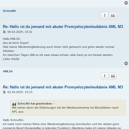
Schnuffel
Re: Hallo ist da jemand mit akuter Promyelozytenleukämie AML M3
B
06.04.2025, 15:31
e
i
Hallo AML3A,
t
das ist doch Super!
r
Hab meine Wiedereingliederung auch hinter mich gebracht und gehe wieder normal
a
Arbeiten.
g
An manchen Tagen fällt es mir zwar etwas schwer, aber kann ja nur besser werden.
Liebe Grüße
AML3A
Re: Hallo ist da jemand mit akuter Promyelozytenleukämie AML M3
B
02.04.2025, 15:15
e
i
t
Schnuffel
hat geschrieben:
↑
r
Wie sehen denn die Erfahrungen mit der Wiederaufnahme ins Berufsleben nach
a
APL aus.
g
Hallo Schnuffel,
ich habe nach meiner Reha eine Wiedereingliederung durchlaufen und bin wieder ganz
normal im Beruf (Angestellter in leitender Funktion). Allerdings habe ich meine Urlaube so