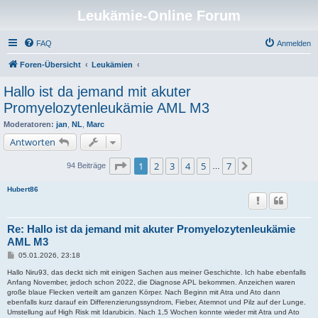
Leukämie-Online Forum
FAQ
Anmelden
Foren-Übersicht
Leukämien
Hallo ist da jemand mit akuter
Promyelozytenleukämie AML M3
Moderatoren:
jan
,
NL
,
Marc
Antworten
Seite
1
von
7
1
2
3
4
5
7
Nächste
94 Beiträge
…
Hubert86
Re: Hallo ist da jemand mit akuter Promyelozytenleukämie
AML M3
B
05.01.2026, 23:18
e
i
Hallo Niru93, das deckt sich mit einigen Sachen aus meiner Geschichte. Ich habe ebenfalls
t
Anfang November, jedoch schon 2022, die Diagnose APL bekommen. Anzeichen waren
r
große blaue Flecken verteilt am ganzen Körper. Nach Beginn mit Atra und Ato dann
a
ebenfalls kurz darauf ein Differenzierungssyndrom, Fieber, Atemnot und Pilz auf der Lunge.
g
Umstellung auf High Risk mit Idarubicin. Nach 1,5 Wochen konnte wieder mit Atra und Ato