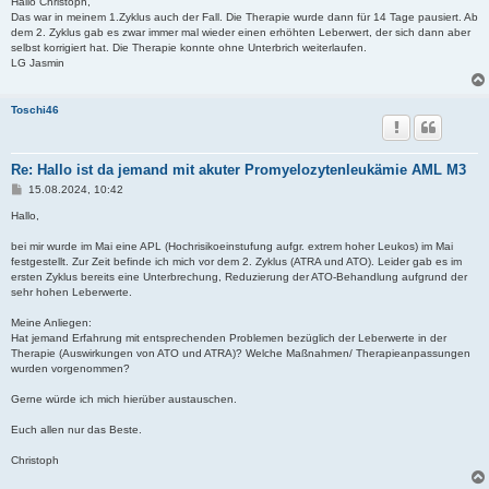
i
Hallo Christoph,
t
Das war in meinem 1.Zyklus auch der Fall. Die Therapie wurde dann für 14 Tage pausiert. Ab
r
dem 2. Zyklus gab es zwar immer mal wieder einen erhöhten Leberwert, der sich dann aber
a
selbst korrigiert hat. Die Therapie konnte ohne Unterbrich weiterlaufen.
g
LG Jasmin
Toschi46
Re: Hallo ist da jemand mit akuter Promyelozytenleukämie AML M3
B
15.08.2024, 10:42
e
i
Hallo,
t
r
bei mir wurde im Mai eine APL (Hochrisikoeinstufung aufgr. extrem hoher Leukos) im Mai
a
festgestellt. Zur Zeit befinde ich mich vor dem 2. Zyklus (ATRA und ATO). Leider gab es im
g
ersten Zyklus bereits eine Unterbrechung, Reduzierung der ATO-Behandlung aufgrund der
sehr hohen Leberwerte.
Meine Anliegen:
Hat jemand Erfahrung mit entsprechenden Problemen bezüglich der Leberwerte in der
Therapie (Auswirkungen von ATO und ATRA)? Welche Maßnahmen/ Therapieanpassungen
wurden vorgenommen?
Gerne würde ich mich hierüber austauschen.
Euch allen nur das Beste.
Christoph