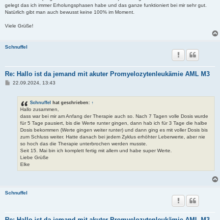
gelegt das ich immer Erholungsphasen habe und das ganze funktioniert bei mir sehr gut.
Natürlich gibt man auch bewusst keine 100% im Moment.
Viele Grüße!
Schnuffel
Re: Hallo ist da jemand mit akuter Promyelozytenleukämie AML M3
B
22.09.2024, 13:43
e
i
t
Schnuffel
hat geschrieben:
↑
r
Hallo zusammen,
a
dass war bei mir am Anfang der Therapie auch so. Nach 7 Tagen volle Dosis wurde
g
für 5 Tage pausiert, bis die Werte runter gingen, dann hab ich für 3 Tage die halbe
Dosis bekommen (Werte gingen weiter runter) und dann ging es mit voller Dosis bis
zum Schluss weiter. Hatte danach bei jedem Zyklus erhöhter Leberwerte, aber nie
so hoch das die Therapie unterbrochen werden musste.
Seit 15. Mai bin ich komplett fertig mit allem und habe super Werte.
Liebe Grüße
Elke
Schnuffel
Re: Hallo ist da jemand mit akuter Promyelozytenleukämie AML M3