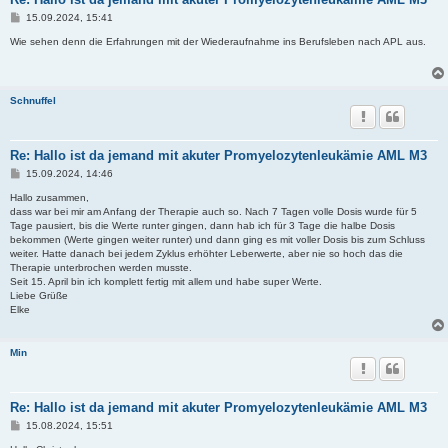
B
15.09.2024, 15:41
e
i
Wie sehen denn die Erfahrungen mit der Wiederaufnahme ins Berufsleben nach APL aus.
t
r
a
g
Schnuffel
Re: Hallo ist da jemand mit akuter Promyelozytenleukämie AML M3
B
15.09.2024, 14:46
e
i
Hallo zusammen,
t
dass war bei mir am Anfang der Therapie auch so. Nach 7 Tagen volle Dosis wurde für 5
r
Tage pausiert, bis die Werte runter gingen, dann hab ich für 3 Tage die halbe Dosis
a
bekommen (Werte gingen weiter runter) und dann ging es mit voller Dosis bis zum Schluss
g
weiter. Hatte danach bei jedem Zyklus erhöhter Leberwerte, aber nie so hoch das die
Therapie unterbrochen werden musste.
Seit 15. April bin ich komplett fertig mit allem und habe super Werte.
Liebe Grüße
Elke
Min
Re: Hallo ist da jemand mit akuter Promyelozytenleukämie AML M3
B
15.08.2024, 15:51
e