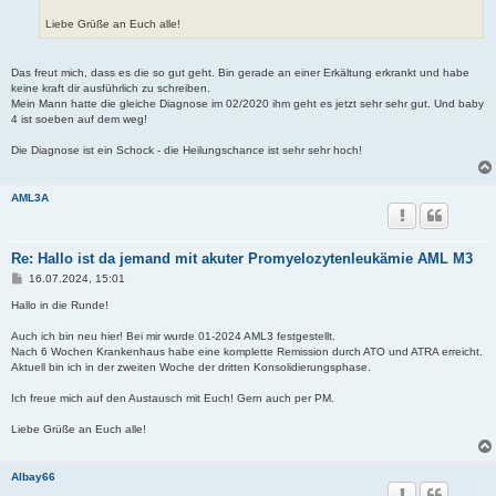
Liebe Grüße an Euch alle!
Das freut mich, dass es die so gut geht. Bin gerade an einer Erkältung erkrankt und habe
keine kraft dir ausführlich zu schreiben.
Mein Mann hatte die gleiche Diagnose im 02/2020 ihm geht es jetzt sehr sehr gut. Und baby
4 ist soeben auf dem weg!
Die Diagnose ist ein Schock - die Heilungschance ist sehr sehr hoch!
AML3A
Re: Hallo ist da jemand mit akuter Promyelozytenleukämie AML M3
B
16.07.2024, 15:01
e
i
Hallo in die Runde!
t
r
Auch ich bin neu hier! Bei mir wurde 01-2024 AML3 festgestellt.
a
Nach 6 Wochen Krankenhaus habe eine komplette Remission durch ATO und ATRA erreicht.
g
Aktuell bin ich in der zweiten Woche der dritten Konsolidierungsphase.
Ich freue mich auf den Austausch mit Euch! Gern auch per PM.
Liebe Grüße an Euch alle!
Albay66