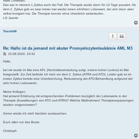
i
Hallo Christoph,
t
Das war in meinem 1.Zyklus auch der Fall. Die Therapie wurde dann für 14 Tage pausiert. Ab
r
dem 2. Zyklus gab es zwar immer mal wieder einen erhöhten Leberwert, der sich dann aber
a
selbst korrigiert hat. Die Therapie konnte ohne Unterbrich weiterlaufen.
g
LG Jasmin
Toschi46
Re: Hallo ist da jemand mit akuter Promyelozytenleukämie AML M3
B
15.08.2024, 10:42
e
i
Hallo,
t
r
bei mir wurde im Mai eine APL (Hochrisikoeinstufung aufgr. extrem hoher Leukos) im Mai
a
festgestellt. Zur Zeit befinde ich mich vor dem 2. Zyklus (ATRA und ATO). Leider gab es im
g
ersten Zyklus bereits eine Unterbrechung, Reduzierung der ATO-Behandlung aufgrund der
sehr hohen Leberwerte.
Meine Anliegen:
Hat jemand Erfahrung mit entsprechenden Problemen bezüglich der Leberwerte in der
Therapie (Auswirkungen von ATO und ATRA)? Welche Maßnahmen/ Therapieanpassungen
wurden vorgenommen?
Gerne würde ich mich hierüber austauschen.
Euch allen nur das Beste.
Christoph