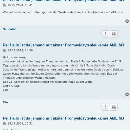
B
15.09.2024, 15:41
e
i
Wie sehen denn die Erfahrungen mit der Wiederaufnahme ins Berufsleben nach APL aus.
t
r
a
g
Schnuffel
Re: Hallo ist da jemand mit akuter Promyelozytenleukämie AML M3
B
15.09.2024, 14:46
e
i
Hallo zusammen,
t
dass war bei mir am Anfang der Therapie auch so. Nach 7 Tagen volle Dosis wurde für 5
r
Tage pausiert, bis die Werte runter gingen, dann hab ich für 3 Tage die halbe Dosis
a
bekommen (Werte gingen weiter runter) und dann ging es mit voller Dosis bis zum Schluss
g
weiter. Hatte danach bei jedem Zyklus erhöhter Leberwerte, aber nie so hoch das die
Therapie unterbrochen werden musste.
Seit 15. April bin ich komplett fertig mit allem und habe super Werte.
Liebe Grüße
Elke
Min
Re: Hallo ist da jemand mit akuter Promyelozytenleukämie AML M3
B
15.08.2024, 15:51
e