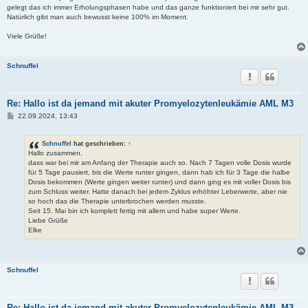
gelegt das ich immer Erholungsphasen habe und das ganze funktioniert bei mir sehr gut.
Natürlich gibt man auch bewusst keine 100% im Moment.
Viele Grüße!
Schnuffel
Re: Hallo ist da jemand mit akuter Promyelozytenleukämie AML M3
B
22.09.2024, 13:43
e
i
t
Schnuffel
hat geschrieben:
↑
r
Hallo zusammen,
a
dass war bei mir am Anfang der Therapie auch so. Nach 7 Tagen volle Dosis wurde
g
für 5 Tage pausiert, bis die Werte runter gingen, dann hab ich für 3 Tage die halbe
Dosis bekommen (Werte gingen weiter runter) und dann ging es mit voller Dosis bis
zum Schluss weiter. Hatte danach bei jedem Zyklus erhöhter Leberwerte, aber nie
so hoch das die Therapie unterbrochen werden musste.
Seit 15. Mai bin ich komplett fertig mit allem und habe super Werte.
Liebe Grüße
Elke
Schnuffel
Re: Hallo ist da jemand mit akuter Promyelozytenleukämie AML M3