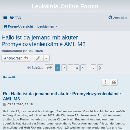
Leukämie-Online Forum
FAQ
Anmelden
Foren-Übersicht
Leukämien
Hallo ist da jemand mit akuter
Promyelozytenleukämie AML M3
Moderatoren:
jan
,
NL
,
Marc
Antworten
Seite
1
von
7
1
2
3
4
5
7
Nächste
94 Beiträge
…
Hubert86
Re: Hallo ist da jemand mit akuter Promyelozytenleukämie
AML M3
B
05.01.2026, 23:18
e
i
Hallo Niru93, das deckt sich mit einigen Sachen aus meiner Geschichte. Ich habe ebenfalls
t
Anfang November, jedoch schon 2022, die Diagnose APL bekommen. Anzeichen waren
r
große blaue Flecken verteilt am ganzen Körper. Nach Beginn mit Atra und Ato dann
a
ebenfalls kurz darauf ein Differenzierungssyndrom, Fieber, Atemnot und Pilz auf der Lunge.
g
Umstellung auf High Risk mit Idarubicin. Nach 1,5 Wochen konnte wieder mit Atra und Ato