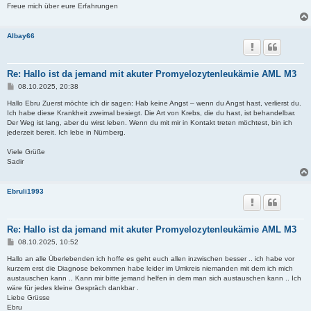
Freue mich über eure Erfahrungen
Albay66
Re: Hallo ist da jemand mit akuter Promyelozytenleukämie AML M3
B
08.10.2025, 20:38
e
i
Hallo Ebru Zuerst möchte ich dir sagen: Hab keine Angst – wenn du Angst hast, verlierst du.
t
Ich habe diese Krankheit zweimal besiegt. Die Art von Krebs, die du hast, ist behandelbar.
r
Der Weg ist lang, aber du wirst leben. Wenn du mit mir in Kontakt treten möchtest, bin ich
a
jederzeit bereit. Ich lebe in Nürnberg.
g
Viele Grüße
Sadir
Ebruli1993
Re: Hallo ist da jemand mit akuter Promyelozytenleukämie AML M3
B
08.10.2025, 10:52
e
i
Hallo an alle Überlebenden ich hoffe es geht euch allen inzwischen besser .. ich habe vor
t
kurzem erst die Diagnose bekommen habe leider im Umkreis niemanden mit dem ich mich
r
austauschen kann .. Kann mir bitte jemand helfen in dem man sich austauschen kann .. Ich
a
wäre für jedes kleine Gespräch dankbar .
g
Liebe Grüsse
Ebru