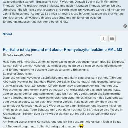
weiterbehandelt werden. Entlassung nach 7 Wochen. Danach Beginn der 8 Monatigen
Therapie. Der Pilz hielt sich noch 6 Monate und nach 4 Monaten Therapie bekam ich eine
Gürtelrose, die ich nicht gleich loswurde und somit leider zur Neuralgie wurde und mir fast ein
Jahr BTM bescherte. August 2023 erhielt ich meine letzte Infusion, seitdem alle drei Monate
zur Nachsorge. Ich wünsche dir alles alles Gute und bin für einen weiteren
Erfahrungsautausch natürlich gerne bereit. Grüße
Niru93
Re: Hallo ist da jemand mit akuter Promyelozytenleukämie AML M3
B
03.01.2026, 00:17
e
i
Hallo liebe APL mitstreiter, schön zu lesen das es noch Leidensgenossen gibt. Bei Diagnose
t
ist man schnell ziemlich verloren , zumindest ging es mir so da man so wenig Informationen
r
und Erfahrungsberichte bekommt über diese seltene Erkrankung.
a
Zu meiner Geschichte:
g
Diagnose Anfang November als Zufallsbefund und dann ging alles sehr schnell. ATRA und
ATO nach Protokoll bei Standard Risiko. Die Zeit im Krankenhaus( Induktionstherapie) war
durchwachsen. Nach 1.5 Wochen Differenzierungssynsrom entwickelt mit Pleuraerguss,
Fieber, Atemnot und extrem starke schmerzen , ich weiss nicht ob das auch jemand hatte,
aber so starke permanente schmerzen hatte ich noch nie , selbst durch div. Schmerzmittel
kaum dämpfbar gewesen. Ärzte waren sich nicht sicher ob es im rahmen des Syndroms war
oder etwas anderes, wurde auch nicht weiter verfolgt. Naja nach dem Syndrom ging es
weiter bis zur Remission nach ca 5 Wochen wurde dann Entlassen und krepelte mit einem
Infekt noch ein paar Tage Zuhause rum , war dann nochmal für i.v Antibiose eine Woche im
Krankenhaus. Seitdem geht es mir wieder ziemlich gut bis auf das die Luft immer noch
knapp ist.
Am Montag startet meine Konsolidierung und ich bin gespannt wie es dann läuft in Bezug
auf Nebenwirkungen etc. hoffentlich ruhig und entspannt