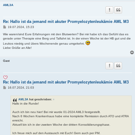
AML3A
Re: Hallo ist da jemand mit akuter Promyelozytenleukämie AML M3
B
19.07.2024, 15:23
e
i
Wie waren/sind Eure Erfahrungen mit den Blutwerten? Bei mir habe ich das Gefühl das es
t
gerade unter Therapie eine Berg und Talfahrt ist. In der einen Woche ist der HB gut und die
r
Leukos niedrig und übers Wochenende genau umgekehrt.
a
Liebe Grüße an Alle!
g
Gast
Re: Hallo ist da jemand mit akuter Promyelozytenleukämie AML M3
B
16.07.2024, 21:03
e
i
t
AML3A
hat geschrieben:
↑
r
Hallo in die Runde!
a
g
Auch ich bin neu hier! Bei mir wurde 01-2024 AML3 festgestellt.
Nach 6 Wochen Krankenhaus habe eine komplette Remission durch ATO und ATRA
erreicht.
Aktuell bin ich in der zweiten Woche der dritten Konsolidierungsphase.
Ich freue mich auf den Austausch mit Euch! Gern auch per PM.