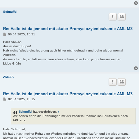
Schnuffel
Re: Hallo ist da jemand mit akuter Promyelozytenleukämie AML M3
B
06.04.2025, 15:31
e
i
Hallo AML3A,
t
das ist doch Super!
r
Hab meine Wiedereingliederung auch hinter mich gebracht und gehe wieder normal
a
Arbeiten.
g
An manchen Tagen fällt es mir zwar etwas schwer, aber kann ja nur besser werden.
Liebe Grüße
AML3A
Re: Hallo ist da jemand mit akuter Promyelozytenleukämie AML M3
B
02.04.2025, 15:15
e
i
t
Schnuffel
hat geschrieben:
↑
r
Wie sehen denn die Erfahrungen mit der Wiederaufnahme ins Berufsleben nach
a
APL aus.
g
Hallo Schnuffel,
ich habe nach meiner Reha eine Wiedereingliederung durchlaufen und bin wieder ganz
normal im Beruf (Angestellter in leitender Funktion). Allerdings habe ich meine Urlaube so