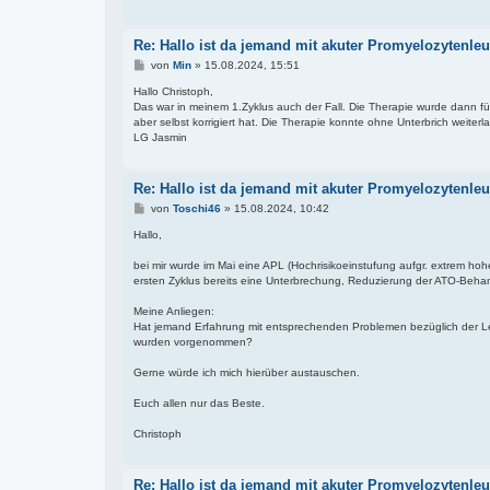
Re: Hallo ist da jemand mit akuter Promyelozytenl
B
von
Min
»
15.08.2024, 15:51
e
i
Hallo Christoph,
t
Das war in meinem 1.Zyklus auch der Fall. Die Therapie wurde dann fü
r
aber selbst korrigiert hat. Die Therapie konnte ohne Unterbrich weiterl
a
LG Jasmin
g
Re: Hallo ist da jemand mit akuter Promyelozytenl
B
von
Toschi46
»
15.08.2024, 10:42
e
i
Hallo,
t
r
bei mir wurde im Mai eine APL (Hochrisikoeinstufung aufgr. extrem hohe
a
ersten Zyklus bereits eine Unterbrechung, Reduzierung der ATO-Beha
g
Meine Anliegen:
Hat jemand Erfahrung mit entsprechenden Problemen bezüglich der
wurden vorgenommen?
Gerne würde ich mich hierüber austauschen.
Euch allen nur das Beste.
Christoph
Re: Hallo ist da jemand mit akuter Promyelozytenl