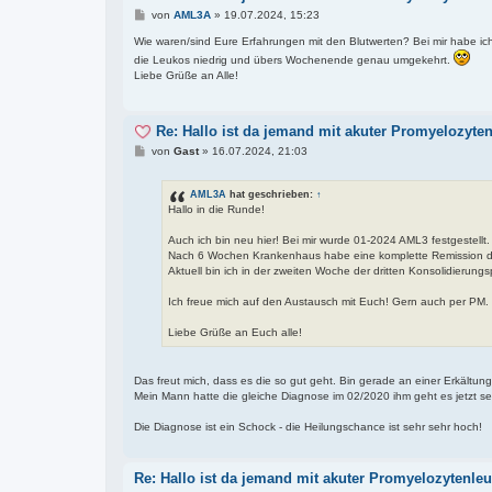
B
von
AML3A
»
19.07.2024, 15:23
e
i
Wie waren/sind Eure Erfahrungen mit den Blutwerten? Bei mir habe ich
t
die Leukos niedrig und übers Wochenende genau umgekehrt.
r
Liebe Grüße an Alle!
a
g
Re: Hallo ist da jemand mit akuter Promyelozyt
B
von
Gast
»
16.07.2024, 21:03
e
i
t
AML3A
hat geschrieben:
↑
r
Hallo in die Runde!
a
g
Auch ich bin neu hier! Bei mir wurde 01-2024 AML3 festgestellt.
Nach 6 Wochen Krankenhaus habe eine komplette Remission du
Aktuell bin ich in der zweiten Woche der dritten Konsolidierung
Ich freue mich auf den Austausch mit Euch! Gern auch per PM.
Liebe Grüße an Euch alle!
Das freut mich, dass es die so gut geht. Bin gerade an einer Erkältung
Mein Mann hatte die gleiche Diagnose im 02/2020 ihm geht es jetzt s
Die Diagnose ist ein Schock - die Heilungschance ist sehr sehr hoch!
Re: Hallo ist da jemand mit akuter Promyelozytenl