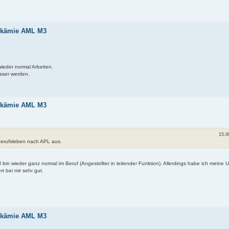
eukämie AML M3
ieder normal Arbeiten.
esser werden.
eukämie AML M3
15.0
Berufsleben nach APL aus.
n wieder ganz normal im Beruf (Angestellter in leitender Funktion). Allerdings habe ich meine 
 bei mir sehr gut.
eukämie AML M3