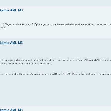
eukämie AML M3
r 14 Tage pausiert. Ab dem 2. Zyklus gab es zwar immer mal wieder einen erhöhten Leberwert, d
aufen.
eukämie AML M3
r Leukos) im Mai festgestellt. Zur Zeit befinde ich mich vor dem 2. Zyklus (ATRA und ATO). Leide
ndlung aufgrund der sehr hohen Leberwerte.
 Leberwerte in der Therapie (Auswirkungen von ATO und ATRA)? Welche Maßnahmen/ Therapiea
eukämie AML M3