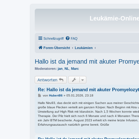
Leukämie-Onlin
Schnellzugriff
FAQ
Foren-Übersicht
Leukämien
Hallo ist da jemand mit akuter Prom
Moderatoren:
jan
,
NL
,
Marc
Antworten
Re: Hallo ist da jemand mit akuter Promyelo
B
von
Hubert86
»
05.01.2026, 23:18
e
i
Hallo Niru93, das deckt sich mit einigen Sachen aus meiner Geschic
t
große blaue Flecken verteilt am ganzen Körper. Nach Beginn mit Atra 
r
Umstellung auf High Risk mit Idarubicin. Nach 1,5 Wochen konnte wi
a
Therapie. Der Pilz hielt sich noch 6 Monate und nach 4 Monaten Therap
g
ein Jahr BTM bescherte. August 2023 erhielt ich meine letzte Infusion,
Erfahrungsautausch natürlich gerne bereit. Grüße