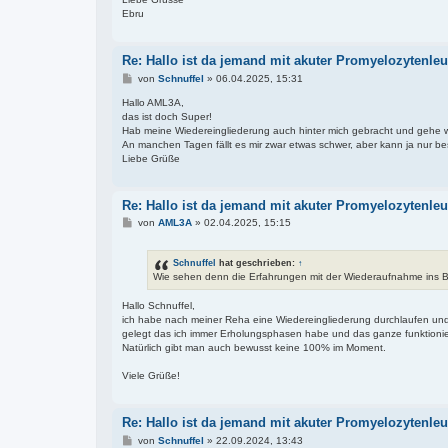
a
Ebru
g
Re: Hallo ist da jemand mit akuter Promyelozytenl
B
von
Schnuffel
»
06.04.2025, 15:31
e
i
Hallo AML3A,
t
das ist doch Super!
r
Hab meine Wiedereingliederung auch hinter mich gebracht und gehe w
a
An manchen Tagen fällt es mir zwar etwas schwer, aber kann ja nur b
g
Liebe Grüße
Re: Hallo ist da jemand mit akuter Promyelozytenl
B
von
AML3A
»
02.04.2025, 15:15
e
i
t
Schnuffel
hat geschrieben:
↑
r
Wie sehen denn die Erfahrungen mit der Wiederaufnahme ins 
a
g
Hallo Schnuffel,
ich habe nach meiner Reha eine Wiedereingliederung durchlaufen und bi
gelegt das ich immer Erholungsphasen habe und das ganze funktioniert
Natürlich gibt man auch bewusst keine 100% im Moment.
Viele Grüße!
Re: Hallo ist da jemand mit akuter Promyelozytenl
B
von
Schnuffel
»
22.09.2024, 13:43