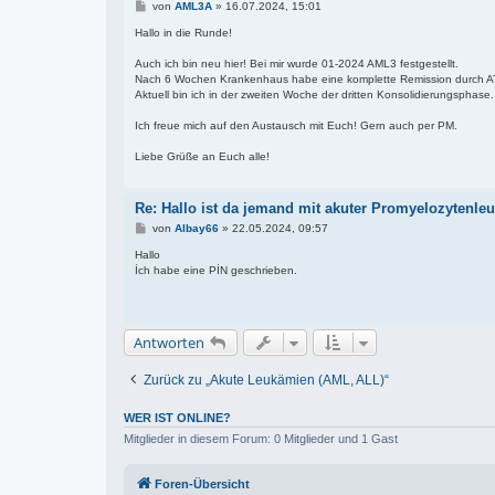
B
von
AML3A
»
16.07.2024, 15:01
e
i
Hallo in die Runde!
t
r
Auch ich bin neu hier! Bei mir wurde 01-2024 AML3 festgestellt.
a
Nach 6 Wochen Krankenhaus habe eine komplette Remission durch AT
g
Aktuell bin ich in der zweiten Woche der dritten Konsolidierungsphase.
Ich freue mich auf den Austausch mit Euch! Gern auch per PM.
Liebe Grüße an Euch alle!
Re: Hallo ist da jemand mit akuter Promyelozytenl
B
von
Albay66
»
22.05.2024, 09:57
e
i
Hallo
t
İch habe eine PİN geschrieben.
r
a
g
Antworten
Zurück zu „Akute Leukämien (AML, ALL)“
WER IST ONLINE?
Mitglieder in diesem Forum: 0 Mitglieder und 1 Gast
Foren-Übersicht