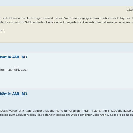
15.0
volle Dosis wurde für 5 Tage pausiert, bis die Werte runter gingen, dann hab ich für 3 Tage die
ler Dosis bis zum Schluss weiter. Hatte danach bei jedem Zyklus erhöhter Leberwerte, aber nie 
rte.
eukämie AML M3
eben nach APL aus.
eukämie AML M3
osis wurde für 5 Tage pausiert, bis die Werte runter gingen, dann hab ich für 3 Tage die halbe 
sis bis zum Schluss weiter. Hatte danach bei jedem Zyklus erhöhter Leberwerte, aber nie so hoch