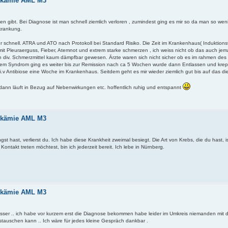
eukämie AML M3
en gibt. Bei Diagnose ist man schnell ziemlich verloren , zumindest ging es mir so da man so wen
krankung.
schnell. ATRA und ATO nach Protokoll bei Standard Risiko. Die Zeit im Krankenhaus( Induktions
t Pleuraerguss, Fieber, Atemnot und extrem starke schmerzen , ich weiss nicht ob das auch jem
ch div. Schmerzmittel kaum dämpfbar gewesen. Ärzte waren sich nicht sicher ob es im rahmen de
 dem Syndrom ging es weiter bis zur Remission nach ca 5 Wochen wurde dann Entlassen und krepe
.v Antibiose eine Woche im Krankenhaus. Seitdem geht es mir wieder ziemlich gut bis auf das di
dann läuft in Bezug auf Nebenwirkungen etc. hoffentlich ruhig und entspannt
eukämie AML M3
t hast, verlierst du. Ich habe diese Krankheit zweimal besiegt. Die Art von Krebs, die du hast, i
Kontakt treten möchtest, bin ich jederzeit bereit. Ich lebe in Nürnberg.
eukämie AML M3
esser .. ich habe vor kurzem erst die Diagnose bekommen habe leider im Umkreis niemanden mit 
tauschen kann .. Ich wäre für jedes kleine Gespräch dankbar .