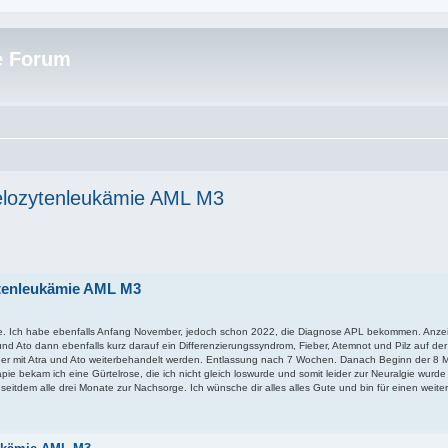
e Forum
yelozytenleukämie AML M3
zytenleukämie AML M3
hte. Ich habe ebenfalls Anfang November, jedoch schon 2022, die Diagnose APL bekommen. Anz
und Ato dann ebenfalls kurz darauf ein Differenzierungssyndrom, Fieber, Atemnot und Pilz auf de
eder mit Atra und Ato weiterbehandelt werden. Entlassung nach 7 Wochen. Danach Beginn der 8 
ie bekam ich eine Gürtelrose, die ich nicht gleich loswurde und somit leider zur Neuralgie wurde 
 seitdem alle drei Monate zur Nachsorge. Ich wünsche dir alles alles Gute und bin für einen weite