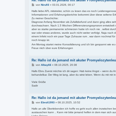
Re: Hallo ist da jemand mit akuter Promyelozytenl
B
von
Niru93
»
03.01.2026, 00:17
e
i
Hallo liebe APL mitstreiter, schön zu lesen das es noch Leidensgenoss
t
Informationen und Erfahrungsberichte bekommt über diese seltene Er
r
Zu meiner Geschichte:
a
Diagnose Anfang November als Zufallsbefund und dann ging alles sehr 
g
durchwachsen. Nach 1.5 Wochen Differenzierungssynsrom entwickelt mi
aber so starke permanente schmerzen hatte ich noch nie , selbst dur
war oder etwas anderes, wurde auch nicht weiter verfolgt. Naja nach
einem Infekt noch ein paar Tage Zuhause rum , war dann nochmal für i
noch knapp ist.
Am Montag startet meine Konsolidierung und ich bin gespannt wie es 
Freue mich über eure Erfahrungen
Re: Hallo ist da jemand mit akuter Promyelozytenl
B
von
Albay66
»
08.10.2025, 20:38
e
i
Hallo Ebru Zuerst möchte ich dir sagen: Hab keine Angst – wenn du Angs
t
behandelbar. Der Weg ist lang, aber du wirst leben. Wenn du mit mir in 
r
a
Viele Grüße
g
Sadir
Re: Hallo ist da jemand mit akuter Promyelozytenl
B
von
Ebruli1993
»
08.10.2025, 10:52
e
i
Hallo an alle Überlebenden ich hoffe es geht euch allen inzwischen b
t
austauschen kann .. Kann mir bitte jemand helfen in dem man sich aus
r
Liebe Grüsse