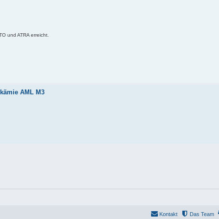
O und ATRA erreicht.
eukämie AML M3
Kontakt
Das Team