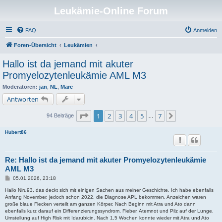
Leukämie-Online Forum
FAQ
Anmelden
Foren-Übersicht
Leukämien
Hallo ist da jemand mit akuter
Promyelozytenleukämie AML M3
Moderatoren:
jan
,
NL
,
Marc
Antworten
Seite
1
von
7
1
2
3
4
5
7
Nächste
94 Beiträge
…
Hubert86
Re: Hallo ist da jemand mit akuter Promyelozytenleukämie
AML M3
B
05.01.2026, 23:18
e
i
Hallo Niru93, das deckt sich mit einigen Sachen aus meiner Geschichte. Ich habe ebenfalls
t
Anfang November, jedoch schon 2022, die Diagnose APL bekommen. Anzeichen waren
r
große blaue Flecken verteilt am ganzen Körper. Nach Beginn mit Atra und Ato dann
a
ebenfalls kurz darauf ein Differenzierungssyndrom, Fieber, Atemnot und Pilz auf der Lunge.
g
Umstellung auf High Risk mit Idarubicin. Nach 1,5 Wochen konnte wieder mit Atra und Ato