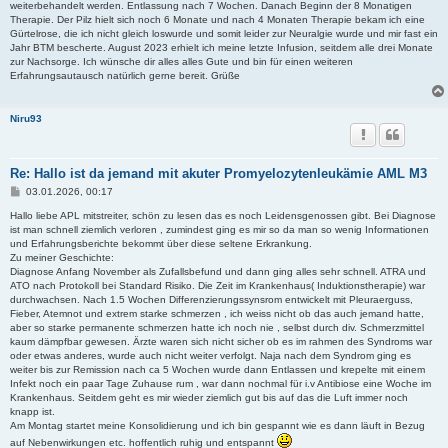
weiterbehandelt werden. Entlassung nach 7 Wochen. Danach Beginn der 8 Monatigen
Therapie. Der Pilz hielt sich noch 6 Monate und nach 4 Monaten Therapie bekam ich eine
Gürtelrose, die ich nicht gleich loswurde und somit leider zur Neuralgie wurde und mir fast ein
Jahr BTM bescherte. August 2023 erhielt ich meine letzte Infusion, seitdem alle drei Monate
zur Nachsorge. Ich wünsche dir alles alles Gute und bin für einen weiteren
Erfahrungsautausch natürlich gerne bereit. Grüße
Niru93
Re: Hallo ist da jemand mit akuter Promyelozytenleukämie AML M3
B
03.01.2026, 00:17
e
i
Hallo liebe APL mitstreiter, schön zu lesen das es noch Leidensgenossen gibt. Bei Diagnose
t
ist man schnell ziemlich verloren , zumindest ging es mir so da man so wenig Informationen
r
und Erfahrungsberichte bekommt über diese seltene Erkrankung.
a
Zu meiner Geschichte:
g
Diagnose Anfang November als Zufallsbefund und dann ging alles sehr schnell. ATRA und
ATO nach Protokoll bei Standard Risiko. Die Zeit im Krankenhaus( Induktionstherapie) war
durchwachsen. Nach 1.5 Wochen Differenzierungssynsrom entwickelt mit Pleuraerguss,
Fieber, Atemnot und extrem starke schmerzen , ich weiss nicht ob das auch jemand hatte,
aber so starke permanente schmerzen hatte ich noch nie , selbst durch div. Schmerzmittel
kaum dämpfbar gewesen. Ärzte waren sich nicht sicher ob es im rahmen des Syndroms war
oder etwas anderes, wurde auch nicht weiter verfolgt. Naja nach dem Syndrom ging es
weiter bis zur Remission nach ca 5 Wochen wurde dann Entlassen und krepelte mit einem
Infekt noch ein paar Tage Zuhause rum , war dann nochmal für i.v Antibiose eine Woche im
Krankenhaus. Seitdem geht es mir wieder ziemlich gut bis auf das die Luft immer noch
knapp ist.
Am Montag startet meine Konsolidierung und ich bin gespannt wie es dann läuft in Bezug
auf Nebenwirkungen etc. hoffentlich ruhig und entspannt