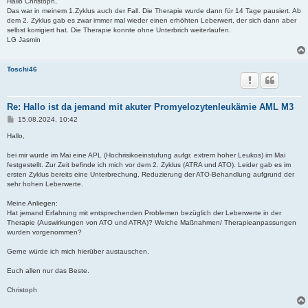
i
Hallo Christoph,
t
Das war in meinem 1.Zyklus auch der Fall. Die Therapie wurde dann für 14 Tage pausiert. Ab
r
dem 2. Zyklus gab es zwar immer mal wieder einen erhöhten Leberwert, der sich dann aber
a
selbst korrigiert hat. Die Therapie konnte ohne Unterbrich weiterlaufen.
g
LG Jasmin
Toschi46
Re: Hallo ist da jemand mit akuter Promyelozytenleukämie AML M3
B
15.08.2024, 10:42
e
i
Hallo,
t
r
bei mir wurde im Mai eine APL (Hochrisikoeinstufung aufgr. extrem hoher Leukos) im Mai
a
festgestellt. Zur Zeit befinde ich mich vor dem 2. Zyklus (ATRA und ATO). Leider gab es im
g
ersten Zyklus bereits eine Unterbrechung, Reduzierung der ATO-Behandlung aufgrund der
sehr hohen Leberwerte.
Meine Anliegen:
Hat jemand Erfahrung mit entsprechenden Problemen bezüglich der Leberwerte in der
Therapie (Auswirkungen von ATO und ATRA)? Welche Maßnahmen/ Therapieanpassungen
wurden vorgenommen?
Gerne würde ich mich hierüber austauschen.
Euch allen nur das Beste.
Christoph