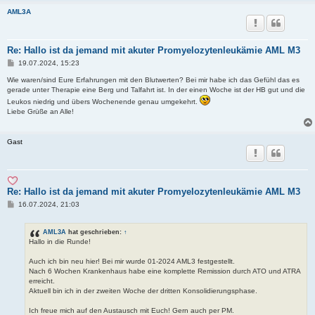
AML3A
Re: Hallo ist da jemand mit akuter Promyelozytenleukämie AML M3
B
19.07.2024, 15:23
e
i
Wie waren/sind Eure Erfahrungen mit den Blutwerten? Bei mir habe ich das Gefühl das es
t
gerade unter Therapie eine Berg und Talfahrt ist. In der einen Woche ist der HB gut und die
r
Leukos niedrig und übers Wochenende genau umgekehrt.
a
Liebe Grüße an Alle!
g
Gast
Re: Hallo ist da jemand mit akuter Promyelozytenleukämie AML M3
B
16.07.2024, 21:03
e
i
t
AML3A
hat geschrieben:
↑
r
Hallo in die Runde!
a
g
Auch ich bin neu hier! Bei mir wurde 01-2024 AML3 festgestellt.
Nach 6 Wochen Krankenhaus habe eine komplette Remission durch ATO und ATRA
erreicht.
Aktuell bin ich in der zweiten Woche der dritten Konsolidierungsphase.
Ich freue mich auf den Austausch mit Euch! Gern auch per PM.