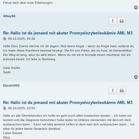
Freue mich über eure Erfahrungen
Albay66
Re: Hallo ist da jemand mit akuter Promyelozytenleukämie AML M3
B
08.10.2025, 20:38
e
i
Hallo Ebru Zuerst möchte ich dir sagen: Hab keine Angst – wenn du Angst hast, verlierst du.
t
Ich habe diese Krankheit zweimal besiegt. Die Art von Krebs, die du hast, ist behandelbar.
r
Der Weg ist lang, aber du wirst leben. Wenn du mit mir in Kontakt treten möchtest, bin ich
a
jederzeit bereit. Ich lebe in Nürnberg.
g
Viele Grüße
Sadir
Ebruli1993
Re: Hallo ist da jemand mit akuter Promyelozytenleukämie AML M3
B
08.10.2025, 10:52
e
i
Hallo an alle Überlebenden ich hoffe es geht euch allen inzwischen besser .. ich habe vor
t
kurzem erst die Diagnose bekommen habe leider im Umkreis niemanden mit dem ich mich
r
austauschen kann .. Kann mir bitte jemand helfen in dem man sich austauschen kann .. Ich
a
wäre für jedes kleine Gespräch dankbar .
g
Liebe Grüsse
Ebru