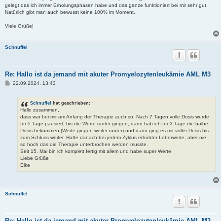
gelegt das ich immer Erholungsphasen habe und das ganze funktioniert bei mir sehr gut.
Natürlich gibt man auch bewusst keine 100% im Moment.
Viele Grüße!
Schnuffel
Re: Hallo ist da jemand mit akuter Promyelozytenleukämie AML M3
B
22.09.2024, 13:43
e
i
t
Schnuffel
hat geschrieben:
↑
r
Hallo zusammen,
a
dass war bei mir am Anfang der Therapie auch so. Nach 7 Tagen volle Dosis wurde
g
für 5 Tage pausiert, bis die Werte runter gingen, dann hab ich für 3 Tage die halbe
Dosis bekommen (Werte gingen weiter runter) und dann ging es mit voller Dosis bis
zum Schluss weiter. Hatte danach bei jedem Zyklus erhöhter Leberwerte, aber nie
so hoch das die Therapie unterbrochen werden musste.
Seit 15. Mai bin ich komplett fertig mit allem und habe super Werte.
Liebe Grüße
Elke
Schnuffel
Re: Hallo ist da jemand mit akuter Promyelozytenleukämie AML M3