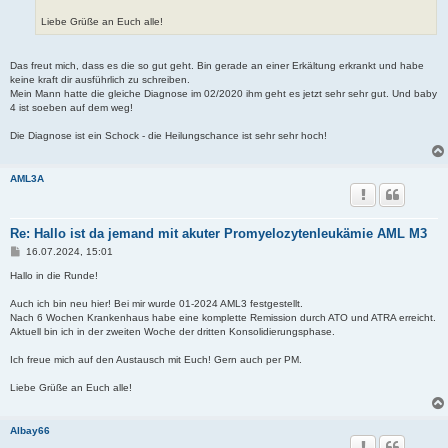
Liebe Grüße an Euch alle!
Das freut mich, dass es die so gut geht. Bin gerade an einer Erkältung erkrankt und habe
keine kraft dir ausführlich zu schreiben.
Mein Mann hatte die gleiche Diagnose im 02/2020 ihm geht es jetzt sehr sehr gut. Und baby
4 ist soeben auf dem weg!
Die Diagnose ist ein Schock - die Heilungschance ist sehr sehr hoch!
AML3A
Re: Hallo ist da jemand mit akuter Promyelozytenleukämie AML M3
B
16.07.2024, 15:01
e
i
Hallo in die Runde!
t
r
Auch ich bin neu hier! Bei mir wurde 01-2024 AML3 festgestellt.
a
Nach 6 Wochen Krankenhaus habe eine komplette Remission durch ATO und ATRA erreicht.
g
Aktuell bin ich in der zweiten Woche der dritten Konsolidierungsphase.
Ich freue mich auf den Austausch mit Euch! Gern auch per PM.
Liebe Grüße an Euch alle!
Albay66