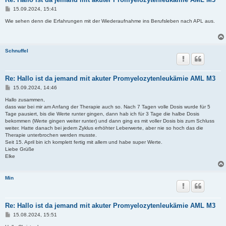
B
15.09.2024, 15:41
e
i
Wie sehen denn die Erfahrungen mit der Wiederaufnahme ins Berufsleben nach APL aus.
t
r
a
g
Schnuffel
Re: Hallo ist da jemand mit akuter Promyelozytenleukämie AML M3
B
15.09.2024, 14:46
e
i
Hallo zusammen,
t
dass war bei mir am Anfang der Therapie auch so. Nach 7 Tagen volle Dosis wurde für 5
r
Tage pausiert, bis die Werte runter gingen, dann hab ich für 3 Tage die halbe Dosis
a
bekommen (Werte gingen weiter runter) und dann ging es mit voller Dosis bis zum Schluss
g
weiter. Hatte danach bei jedem Zyklus erhöhter Leberwerte, aber nie so hoch das die
Therapie unterbrochen werden musste.
Seit 15. April bin ich komplett fertig mit allem und habe super Werte.
Liebe Grüße
Elke
Min
Re: Hallo ist da jemand mit akuter Promyelozytenleukämie AML M3
B
15.08.2024, 15:51
e