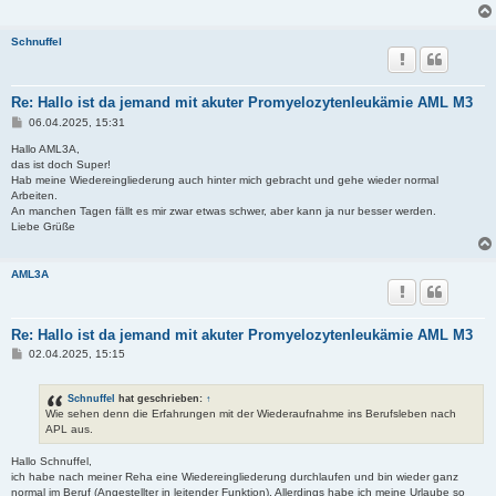
Schnuffel
Re: Hallo ist da jemand mit akuter Promyelozytenleukämie AML M3
B
06.04.2025, 15:31
e
i
Hallo AML3A,
t
das ist doch Super!
r
Hab meine Wiedereingliederung auch hinter mich gebracht und gehe wieder normal
a
Arbeiten.
g
An manchen Tagen fällt es mir zwar etwas schwer, aber kann ja nur besser werden.
Liebe Grüße
AML3A
Re: Hallo ist da jemand mit akuter Promyelozytenleukämie AML M3
B
02.04.2025, 15:15
e
i
t
Schnuffel
hat geschrieben:
↑
r
Wie sehen denn die Erfahrungen mit der Wiederaufnahme ins Berufsleben nach
a
APL aus.
g
Hallo Schnuffel,
ich habe nach meiner Reha eine Wiedereingliederung durchlaufen und bin wieder ganz
normal im Beruf (Angestellter in leitender Funktion). Allerdings habe ich meine Urlaube so