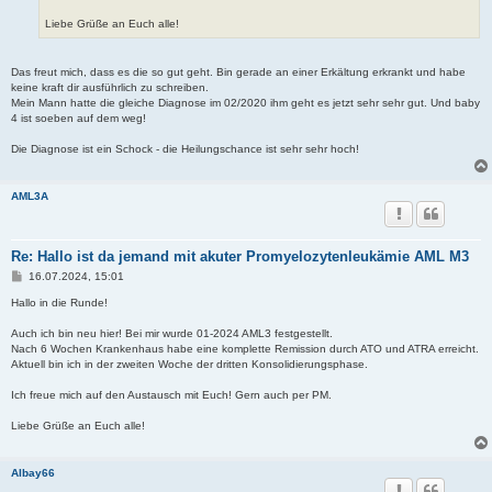
Liebe Grüße an Euch alle!
Das freut mich, dass es die so gut geht. Bin gerade an einer Erkältung erkrankt und habe
keine kraft dir ausführlich zu schreiben.
Mein Mann hatte die gleiche Diagnose im 02/2020 ihm geht es jetzt sehr sehr gut. Und baby
4 ist soeben auf dem weg!
Die Diagnose ist ein Schock - die Heilungschance ist sehr sehr hoch!
AML3A
Re: Hallo ist da jemand mit akuter Promyelozytenleukämie AML M3
B
16.07.2024, 15:01
e
i
Hallo in die Runde!
t
r
Auch ich bin neu hier! Bei mir wurde 01-2024 AML3 festgestellt.
a
Nach 6 Wochen Krankenhaus habe eine komplette Remission durch ATO und ATRA erreicht.
g
Aktuell bin ich in der zweiten Woche der dritten Konsolidierungsphase.
Ich freue mich auf den Austausch mit Euch! Gern auch per PM.
Liebe Grüße an Euch alle!
Albay66