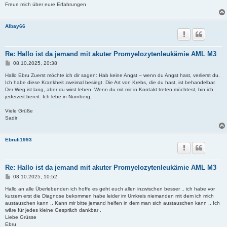
Freue mich über eure Erfahrungen
Albay66
Re: Hallo ist da jemand mit akuter Promyelozytenleukämie AML M3
B
08.10.2025, 20:38
e
i
Hallo Ebru Zuerst möchte ich dir sagen: Hab keine Angst – wenn du Angst hast, verlierst du.
t
Ich habe diese Krankheit zweimal besiegt. Die Art von Krebs, die du hast, ist behandelbar.
r
Der Weg ist lang, aber du wirst leben. Wenn du mit mir in Kontakt treten möchtest, bin ich
a
jederzeit bereit. Ich lebe in Nürnberg.
g
Viele Grüße
Sadir
Ebruli1993
Re: Hallo ist da jemand mit akuter Promyelozytenleukämie AML M3
B
08.10.2025, 10:52
e
i
Hallo an alle Überlebenden ich hoffe es geht euch allen inzwischen besser .. ich habe vor
t
kurzem erst die Diagnose bekommen habe leider im Umkreis niemanden mit dem ich mich
r
austauschen kann .. Kann mir bitte jemand helfen in dem man sich austauschen kann .. Ich
a
wäre für jedes kleine Gespräch dankbar .
g
Liebe Grüsse
Ebru