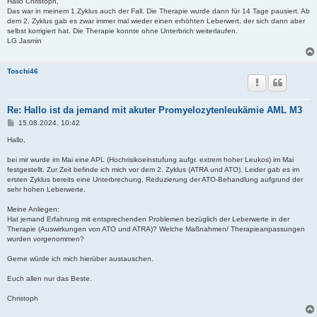
i
Hallo Christoph,
t
Das war in meinem 1.Zyklus auch der Fall. Die Therapie wurde dann für 14 Tage pausiert. Ab
r
dem 2. Zyklus gab es zwar immer mal wieder einen erhöhten Leberwert, der sich dann aber
a
selbst korrigiert hat. Die Therapie konnte ohne Unterbrich weiterlaufen.
g
LG Jasmin
Toschi46
Re: Hallo ist da jemand mit akuter Promyelozytenleukämie AML M3
B
15.08.2024, 10:42
e
i
Hallo,
t
r
bei mir wurde im Mai eine APL (Hochrisikoeinstufung aufgr. extrem hoher Leukos) im Mai
a
festgestellt. Zur Zeit befinde ich mich vor dem 2. Zyklus (ATRA und ATO). Leider gab es im
g
ersten Zyklus bereits eine Unterbrechung, Reduzierung der ATO-Behandlung aufgrund der
sehr hohen Leberwerte.
Meine Anliegen:
Hat jemand Erfahrung mit entsprechenden Problemen bezüglich der Leberwerte in der
Therapie (Auswirkungen von ATO und ATRA)? Welche Maßnahmen/ Therapieanpassungen
wurden vorgenommen?
Gerne würde ich mich hierüber austauschen.
Euch allen nur das Beste.
Christoph