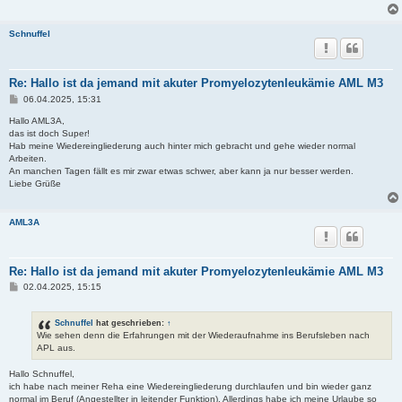
Schnuffel
Re: Hallo ist da jemand mit akuter Promyelozytenleukämie AML M3
B
06.04.2025, 15:31
e
i
Hallo AML3A,
t
das ist doch Super!
r
Hab meine Wiedereingliederung auch hinter mich gebracht und gehe wieder normal
a
Arbeiten.
g
An manchen Tagen fällt es mir zwar etwas schwer, aber kann ja nur besser werden.
Liebe Grüße
AML3A
Re: Hallo ist da jemand mit akuter Promyelozytenleukämie AML M3
B
02.04.2025, 15:15
e
i
t
Schnuffel
hat geschrieben:
↑
r
Wie sehen denn die Erfahrungen mit der Wiederaufnahme ins Berufsleben nach
a
APL aus.
g
Hallo Schnuffel,
ich habe nach meiner Reha eine Wiedereingliederung durchlaufen und bin wieder ganz
normal im Beruf (Angestellter in leitender Funktion). Allerdings habe ich meine Urlaube so