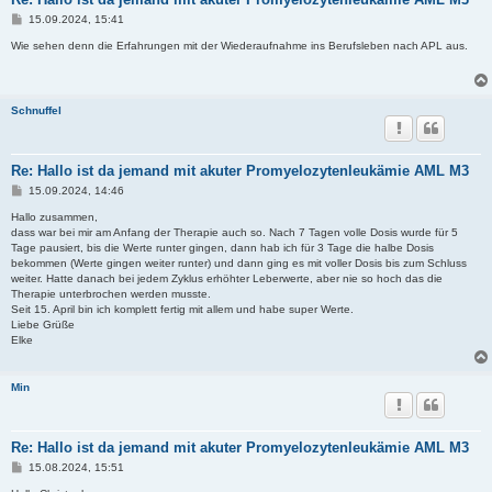
B
15.09.2024, 15:41
e
i
Wie sehen denn die Erfahrungen mit der Wiederaufnahme ins Berufsleben nach APL aus.
t
r
a
g
Schnuffel
Re: Hallo ist da jemand mit akuter Promyelozytenleukämie AML M3
B
15.09.2024, 14:46
e
i
Hallo zusammen,
t
dass war bei mir am Anfang der Therapie auch so. Nach 7 Tagen volle Dosis wurde für 5
r
Tage pausiert, bis die Werte runter gingen, dann hab ich für 3 Tage die halbe Dosis
a
bekommen (Werte gingen weiter runter) und dann ging es mit voller Dosis bis zum Schluss
g
weiter. Hatte danach bei jedem Zyklus erhöhter Leberwerte, aber nie so hoch das die
Therapie unterbrochen werden musste.
Seit 15. April bin ich komplett fertig mit allem und habe super Werte.
Liebe Grüße
Elke
Min
Re: Hallo ist da jemand mit akuter Promyelozytenleukämie AML M3
B
15.08.2024, 15:51
e