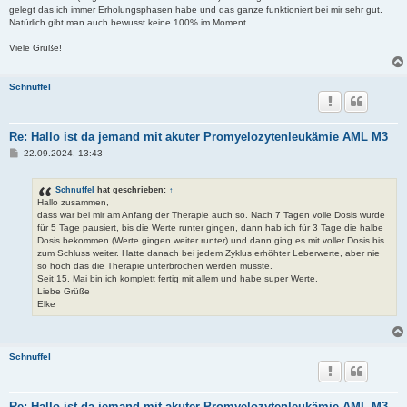
gelegt das ich immer Erholungsphasen habe und das ganze funktioniert bei mir sehr gut.
Natürlich gibt man auch bewusst keine 100% im Moment.
Viele Grüße!
Schnuffel
Re: Hallo ist da jemand mit akuter Promyelozytenleukämie AML M3
B
22.09.2024, 13:43
e
i
t
Schnuffel
hat geschrieben:
↑
r
Hallo zusammen,
a
dass war bei mir am Anfang der Therapie auch so. Nach 7 Tagen volle Dosis wurde
g
für 5 Tage pausiert, bis die Werte runter gingen, dann hab ich für 3 Tage die halbe
Dosis bekommen (Werte gingen weiter runter) und dann ging es mit voller Dosis bis
zum Schluss weiter. Hatte danach bei jedem Zyklus erhöhter Leberwerte, aber nie
so hoch das die Therapie unterbrochen werden musste.
Seit 15. Mai bin ich komplett fertig mit allem und habe super Werte.
Liebe Grüße
Elke
Schnuffel
Re: Hallo ist da jemand mit akuter Promyelozytenleukämie AML M3