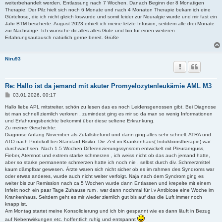
weiterbehandelt werden. Entlassung nach 7 Wochen. Danach Beginn der 8 Monatigen
Therapie. Der Pilz hielt sich noch 6 Monate und nach 4 Monaten Therapie bekam ich eine
Gürtelrose, die ich nicht gleich loswurde und somit leider zur Neuralgie wurde und mir fast ein
Jahr BTM bescherte. August 2023 erhielt ich meine letzte Infusion, seitdem alle drei Monate
zur Nachsorge. Ich wünsche dir alles alles Gute und bin für einen weiteren
Erfahrungsautausch natürlich gerne bereit. Grüße
Niru93
Re: Hallo ist da jemand mit akuter Promyelozytenleukämie AML M3
B
03.01.2026, 00:17
e
i
Hallo liebe APL mitstreiter, schön zu lesen das es noch Leidensgenossen gibt. Bei Diagnose
t
ist man schnell ziemlich verloren , zumindest ging es mir so da man so wenig Informationen
r
und Erfahrungsberichte bekommt über diese seltene Erkrankung.
a
Zu meiner Geschichte:
g
Diagnose Anfang November als Zufallsbefund und dann ging alles sehr schnell. ATRA und
ATO nach Protokoll bei Standard Risiko. Die Zeit im Krankenhaus( Induktionstherapie) war
durchwachsen. Nach 1.5 Wochen Differenzierungssynsrom entwickelt mit Pleuraerguss,
Fieber, Atemnot und extrem starke schmerzen , ich weiss nicht ob das auch jemand hatte,
aber so starke permanente schmerzen hatte ich noch nie , selbst durch div. Schmerzmittel
kaum dämpfbar gewesen. Ärzte waren sich nicht sicher ob es im rahmen des Syndroms war
oder etwas anderes, wurde auch nicht weiter verfolgt. Naja nach dem Syndrom ging es
weiter bis zur Remission nach ca 5 Wochen wurde dann Entlassen und krepelte mit einem
Infekt noch ein paar Tage Zuhause rum , war dann nochmal für i.v Antibiose eine Woche im
Krankenhaus. Seitdem geht es mir wieder ziemlich gut bis auf das die Luft immer noch
knapp ist.
Am Montag startet meine Konsolidierung und ich bin gespannt wie es dann läuft in Bezug
auf Nebenwirkungen etc. hoffentlich ruhig und entspannt