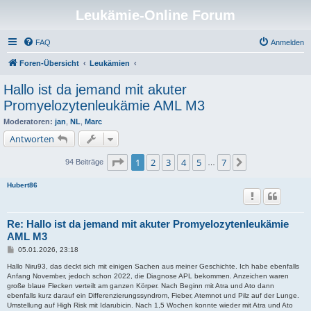
Leukämie-Online Forum
FAQ
Anmelden
Foren-Übersicht
Leukämien
Hallo ist da jemand mit akuter
Promyelozytenleukämie AML M3
Moderatoren:
jan
,
NL
,
Marc
Antworten
Seite
1
von
7
1
2
3
4
5
7
Nächste
94 Beiträge
…
Hubert86
Re: Hallo ist da jemand mit akuter Promyelozytenleukämie
AML M3
B
05.01.2026, 23:18
e
i
Hallo Niru93, das deckt sich mit einigen Sachen aus meiner Geschichte. Ich habe ebenfalls
t
Anfang November, jedoch schon 2022, die Diagnose APL bekommen. Anzeichen waren
r
große blaue Flecken verteilt am ganzen Körper. Nach Beginn mit Atra und Ato dann
a
ebenfalls kurz darauf ein Differenzierungssyndrom, Fieber, Atemnot und Pilz auf der Lunge.
g
Umstellung auf High Risk mit Idarubicin. Nach 1,5 Wochen konnte wieder mit Atra und Ato