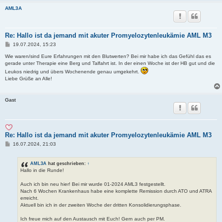
AML3A
Re: Hallo ist da jemand mit akuter Promyelozytenleukämie AML M3
B
19.07.2024, 15:23
e
i
Wie waren/sind Eure Erfahrungen mit den Blutwerten? Bei mir habe ich das Gefühl das es
t
gerade unter Therapie eine Berg und Talfahrt ist. In der einen Woche ist der HB gut und die
r
Leukos niedrig und übers Wochenende genau umgekehrt.
a
Liebe Grüße an Alle!
g
Gast
Re: Hallo ist da jemand mit akuter Promyelozytenleukämie AML M3
B
16.07.2024, 21:03
e
i
t
AML3A
hat geschrieben:
↑
r
Hallo in die Runde!
a
g
Auch ich bin neu hier! Bei mir wurde 01-2024 AML3 festgestellt.
Nach 6 Wochen Krankenhaus habe eine komplette Remission durch ATO und ATRA
erreicht.
Aktuell bin ich in der zweiten Woche der dritten Konsolidierungsphase.
Ich freue mich auf den Austausch mit Euch! Gern auch per PM.