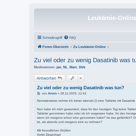
Leukämie-Onlin
Schnellzugriff
FAQ
Foren-Übersicht
Zu Leukämie-Online
Zu viel oder zu wenig Dasatinib was t
Moderatoren:
jan
,
NL
,
Marc
,
Dirk
Antworten
Zu viel oder zu wenig Dasatinib was tun?
B
von
Armin
»
28.11.2025, 12:41
e
i
Normalerweise nehme ich immer abends (!) eine Tablette mit Dasatinib a
t
r
Nun habe ich mich gewundert, dass für den heutigen Tag keine Tablette
a
Tablette genommen habe oder ob ich vergessen habe, für den heutigen
g
wenn ich morgens schon eine genommen habe? Ist das gefährlich? Ode
ist, als abends und morgens eine zu nehmen?
Mit freundlichen Grüßen
Armin Degenhart