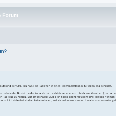
e Forum
un?
ufgrund der CML. Ich habe die Tabletten in einer Pillen/Tablettenbox für jeden Tag gerichtet.
 mehr in der Box ist. Leider kann ich mich nicht daran erinnern, ob ich aus Versehen (!) schon 
 Tag eine zu richten. Sicherheitshalber würde ich heute abend trotzdem eine Tablette nehmen.
r soll ich sicherheitshalber keine nehmen, weil einmal aussetzten auch mal ausnahmsweise ge