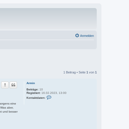
Anmelden
1 Beitrag • Seite
1
von
1
Armin
Beiträge:
10
Registriert:
16.02.2023, 13:00
K
Kontaktdaten:
o
n
morgens eine
t
 Was aber,
a
ht und besser
k
t
d
a
t