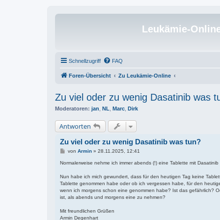
Leukämie-Onlin
Schnellzugriff
FAQ
Foren-Übersicht
Zu Leukämie-Online
Zu viel oder zu wenig Dasatinib was t
Moderatoren:
jan
,
NL
,
Marc
,
Dirk
Antworten
Zu viel oder zu wenig Dasatinib was tun?
B
von
Armin
»
28.11.2025, 12:41
e
i
Normalerweise nehme ich immer abends (!) eine Tablette mit Dasatinib a
t
r
Nun habe ich mich gewundert, dass für den heutigen Tag keine Tablette
a
Tablette genommen habe oder ob ich vergessen habe, für den heutigen
g
wenn ich morgens schon eine genommen habe? Ist das gefährlich? Ode
ist, als abends und morgens eine zu nehmen?
Mit freundlichen Grüßen
Armin Degenhart