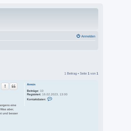
Anmelden
1 Beitrag • Seite
1
von
1
Armin
Beiträge:
10
Registriert:
16.02.2023, 13:00
K
Kontaktdaten:
o
n
morgens eine
t
 Was aber,
a
ht und besser
k
t
d
a
t