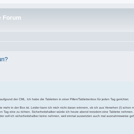
e Forum
un?
ufgrund der CML. Ich habe die Tabletten in einer Pillen/Tablettenbox für jeden Tag gerichtet.
 mehr in der Box ist. Leider kann ich mich nicht daran erinnern, ob ich aus Versehen (!) schon 
 Tag eine zu richten. Sicherheitshalber würde ich heute abend trotzdem eine Tablette nehmen.
r soll ich sicherheitshalber keine nehmen, weil einmal aussetzten auch mal ausnahmsweise ge