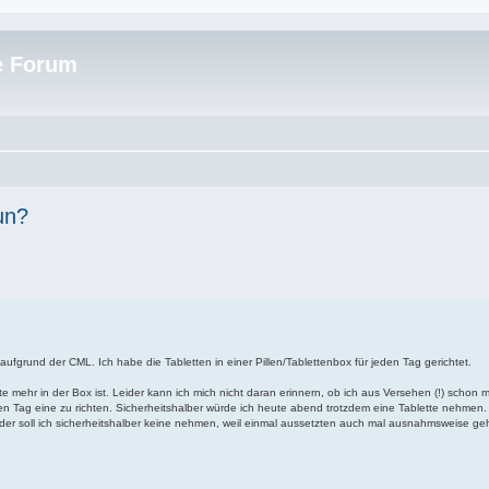
e Forum
un?
ufgrund der CML. Ich habe die Tabletten in einer Pillen/Tablettenbox für jeden Tag gerichtet.
 mehr in der Box ist. Leider kann ich mich nicht daran erinnern, ob ich aus Versehen (!) schon 
 Tag eine zu richten. Sicherheitshalber würde ich heute abend trotzdem eine Tablette nehmen.
r soll ich sicherheitshalber keine nehmen, weil einmal aussetzten auch mal ausnahmsweise ge