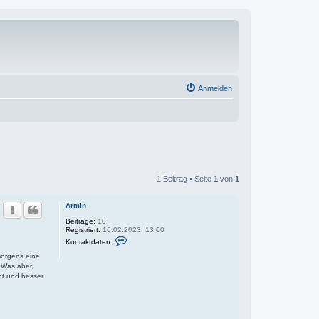
Anmelden
1 Beitrag • Seite
1
von
1
Armin
Beiträge:
10
Registriert:
16.02.2023, 13:00
K
Kontaktdaten:
o
n
morgens eine
t
 Was aber,
a
ht und besser
k
t
d
a
t