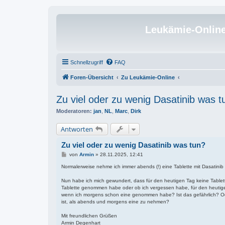
Leukämie-Onlin
Schnellzugriff
FAQ
Foren-Übersicht
Zu Leukämie-Online
Zu viel oder zu wenig Dasatinib was t
Moderatoren:
jan
,
NL
,
Marc
,
Dirk
Antworten
Zu viel oder zu wenig Dasatinib was tun?
B
von
Armin
»
28.11.2025, 12:41
e
i
Normalerweise nehme ich immer abends (!) eine Tablette mit Dasatinib a
t
r
Nun habe ich mich gewundert, dass für den heutigen Tag keine Tablette
a
Tablette genommen habe oder ob ich vergessen habe, für den heutigen
g
wenn ich morgens schon eine genommen habe? Ist das gefährlich? Ode
ist, als abends und morgens eine zu nehmen?
Mit freundlichen Grüßen
Armin Degenhart