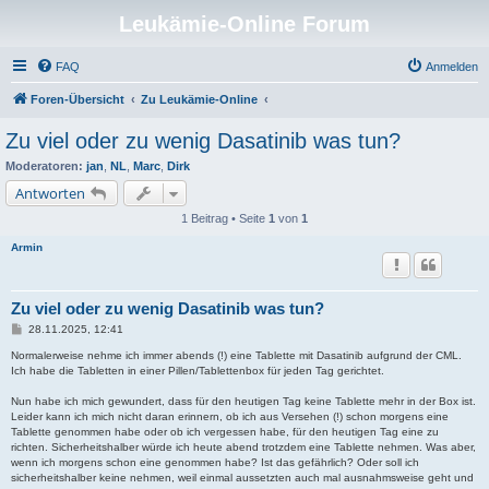
Leukämie-Online Forum
FAQ
Anmelden
Foren-Übersicht
Zu Leukämie-Online
Zu viel oder zu wenig Dasatinib was tun?
Moderatoren:
jan
,
NL
,
Marc
,
Dirk
Antworten
1 Beitrag • Seite
1
von
1
Armin
Zu viel oder zu wenig Dasatinib was tun?
B
28.11.2025, 12:41
e
i
Normalerweise nehme ich immer abends (!) eine Tablette mit Dasatinib aufgrund der CML.
t
Ich habe die Tabletten in einer Pillen/Tablettenbox für jeden Tag gerichtet.
r
a
Nun habe ich mich gewundert, dass für den heutigen Tag keine Tablette mehr in der Box ist.
g
Leider kann ich mich nicht daran erinnern, ob ich aus Versehen (!) schon morgens eine
Tablette genommen habe oder ob ich vergessen habe, für den heutigen Tag eine zu
richten. Sicherheitshalber würde ich heute abend trotzdem eine Tablette nehmen. Was aber,
wenn ich morgens schon eine genommen habe? Ist das gefährlich? Oder soll ich
sicherheitshalber keine nehmen, weil einmal aussetzten auch mal ausnahmsweise geht und