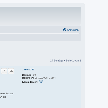
Anmelden
14 Beiträge • Seite
1
von
1
James333
Beiträge:
10
Registriert:
09.10.2025, 19:44
K
Kontaktdaten:
o
n
t
a
sowie blasse
k
an die
t
d
a
t