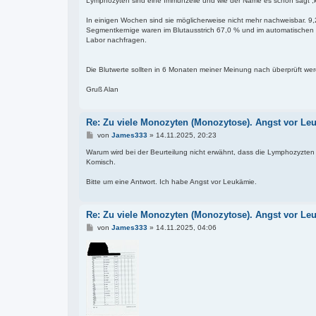
Lymphozyten sind eine Immunzelle und wie der Name es schon sagt ,k
In einigen Wochen sind sie möglicherweise nicht mehr nachweisbar. 9,
Segmentkernige waren im Blutausstrich 67,0 % und im automatischen B
Labor nachfragen.
Die Blutwerte sollten in 6 Monaten meiner Meinung nach überprüft we
Gruß Alan
Re: Zu viele Monozyten (Monozytose). Angst vor Le
B
von
James333
»
14.11.2025, 20:23
e
i
Warum wird bei der Beurteilung nicht erwähnt, dass die Lymphozyzten
t
Komisch.
r
a
Bitte um eine Antwort. Ich habe Angst vor Leukämie.
g
Re: Zu viele Monozyten (Monozytose). Angst vor Le
B
von
James333
»
14.11.2025, 04:06
e
i
t
r
a
g