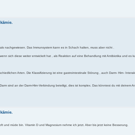
ukämie.
chmals nachgewiesen. Das Immunsystem kann es in Schach halten, muss aber nicht .
enn sich diese weiter entwickelt hat , als Reaktion auf eine Behandlung mit Antibiotika und es 
schiedlichen Arten. Die Klassifizierung ist eine gastrointestinale Störung , auch Darm- Hirn- Inter
arm sind an der Darm-Hirn-Verbindung beteiligt, dies ist komplex. Das könntest du mit deinem Ar
ukämie.
pft und müde bin. Vitamin D und Magnesium nehme ich jetzt. Aber bis jetzt keine Besserung.