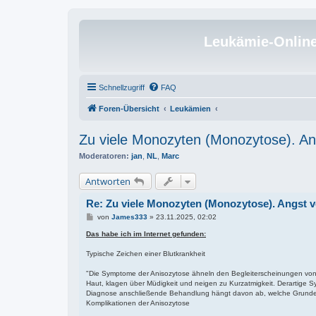
Leukämie-Onlin
Schnellzugriff
FAQ
Foren-Übersicht
Leukämien
Zu viele Monozyten (Monozytose). An
Moderatoren:
jan
,
NL
,
Marc
Antworten
Re: Zu viele Monozyten (Monozytose). Angst 
B
von
James333
»
23.11.2025, 02:02
e
i
Das habe ich im Internet gefunden:
t
r
Typische Zeichen einer Blutkrankheit
a
g
"Die Symptome der Anisozytose ähneln den Begleiterscheinungen von 
Haut, klagen über Müdigkeit und neigen zu Kurzatmigkeit. Derartige S
Diagnose anschließende Behandlung hängt davon ab, welche Grunder
Komplikationen der Anisozytose