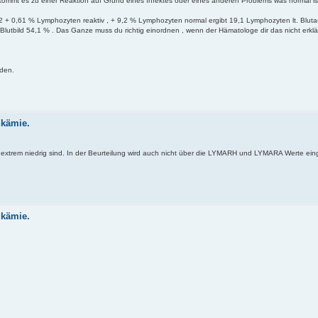
ommt es zu einer Reaktion auf Grund eines Infektes oder eines anderen Problems was normal is
2 + 0,61 % Lymphozyten reaktiv , + 9,2 % Lymphozyten normal ergibt 19,1 Lymphozyten lt. Blutau
lutbild 54,1 % . Das Ganze muss du richtig einordnen , wenn der Hämatologe dir das nicht erklä
rden.
ukämie.
 extrem niedrig sind. In der Beurteilung wird auch nicht über die LYMARH und LYMARA Werte ei
ukämie.