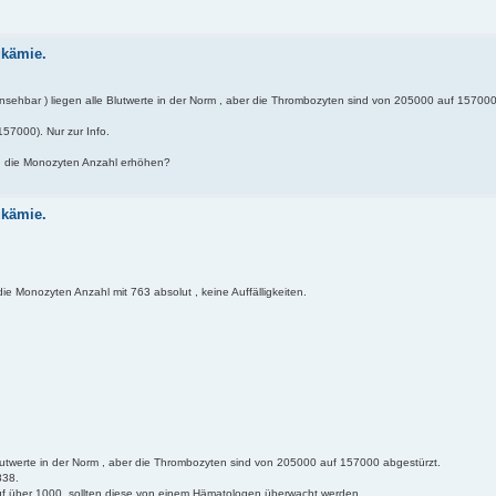
ukämie.
nsehbar ) liegen alle Blutwerte in der Norm , aber die Thrombozyten sind von 205000 auf 157000
57000). Nur zur Info.
h die Monozyten Anzahl erhöhen?
ukämie.
ie Monozyten Anzahl mit 763 absolut , keine Auffälligkeiten.
Blutwerte in der Norm , aber die Thrombozyten sind von 205000 auf 157000 abgestürzt.
838.
auf über 1000, sollten diese von einem Hämatologen überwacht werden.