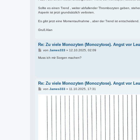
Sollte es einen Trend , weiter abfallender Thrombozyten geben, steh
Asperin ist jetzt grundsätzlich verboten.
Es gibt jetzt eine Momentaufnahme , aber der Trend ist entscheidend
Gruß Alan
Re: Zu viele Monozyten (Monozytose). Angst vor Le
B
von
James333
»
12.10.2025, 02:09
e
i
Muss ich mir Sorgen machen?
t
r
a
g
Re: Zu viele Monozyten (Monozytose). Angst vor Le
B
von
James333
»
11.10.2025, 17:31
e
i
t
r
a
g