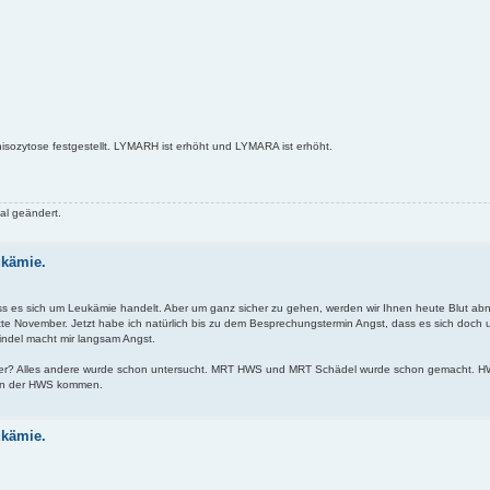
isozytose festgestellt. LYMARH ist erhöht und LYMARA ist erhöht.
al geändert.
ukämie.
dass es sich um Leukämie handelt. Aber um ganz sicher zu gehen, werden wir Ihnen heute Blut 
tte November. Jetzt habe ich natürlich bis zu dem Besprechungstermin Angst, dass es sich doch
ndel macht mir langsam Angst.
oder? Alles andere wurde schon untersucht. MRT HWS und MRT Schädel wurde schon gemacht. HW
 von der HWS kommen.
ukämie.