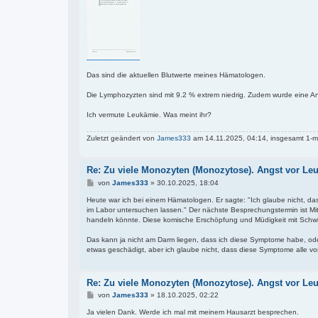
Das sind die aktuellen Blutwerte meines Hämatologen.
Die Lymphozyzten sind mit 9.2 % extrem niedrig. Zudem wurde eine An
Ich vermute Leukämie. Was meint ihr?
Zuletzt geändert von
James333
am 14.11.2025, 04:14, insgesamt 1-m
Re: Zu viele Monozyten (Monozytose). Angst vor Le
B
von
James333
»
30.10.2025, 18:04
e
i
Heute war ich bei einem Hämatologen. Er sagte: "Ich glaube nicht, 
t
im Labor untersuchen lassen." Der nächste Besprechungstermin ist Mi
r
handeln könnte. Diese komische Erschöpfung und Müdigkeit mit Schwi
a
g
Das kann ja nicht am Darm liegen, dass ich diese Symptome habe, 
etwas geschädigt, aber ich glaube nicht, dass diese Symptome alle
Re: Zu viele Monozyten (Monozytose). Angst vor Le
B
von
James333
»
18.10.2025, 02:22
e
i
Ja vielen Dank. Werde ich mal mit meinem Hausarzt besprechen.