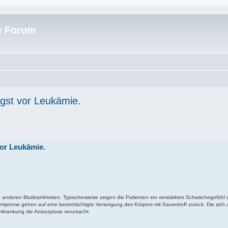
e Forum
gst vor Leukämie.
vor Leukämie.
anderen Blutkrankheiten. Typischerweise zeigen die Patienten ein verstärktes Schwächegefühl 
ymptome gehen auf eine beeinträchtigte Versorgung des Körpers mit Sauerstoff zurück. Die sich 
krankung die Anisozytose verursacht.