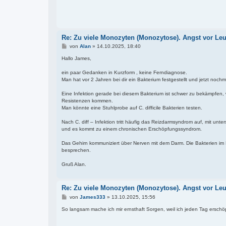
t
r
a
g
Re: Zu viele Monozyten (Monozytose). Angst vor Le
B
von
Alan
»
14.10.2025, 18:40
e
i
Hallo James,
t
r
ein paar Gedanken in Kurzform , keine Ferndiagnose.
a
Man hat vor 2 Jahren bei dir ein Bakterium festgestellt und jetzt no
g
Eine Infektion gerade bei diesem Bakterium ist schwer zu bekämpfen, w
Resistenzen kommen.
Man könnte eine Stuhlprobe auf C. difficile Bakterien testen.
Nach C. diff – Infektion tritt häufig das Reizdarmsyndrom auf, mit unter
und es kommt zu einem chronischen Erschöpfungssyndrom.
Das Gehirn kommuniziert über Nerven mit dem Darm. Die Bakterien im D
besprechen.
Gruß Alan.
Re: Zu viele Monozyten (Monozytose). Angst vor Le
B
von
James333
»
13.10.2025, 15:56
e
i
So langsam mache ich mir ernsthaft Sorgen, weil ich jeden Tag erschö
t
r