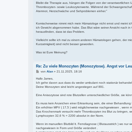
Bleibt die Therapie aus, hängen die Folgen von der verantwortlichen
Thrombozyten- sowie Leukozytenwerte. Während der Schwangerschaft 
Atemnot, Herzschwäche und Sehproblemen einher."
Komischerweise nimmt mich mein Hämatologe nicht ernst und meint ich
ich Gewicht abgenommen habe. Das Blut wäre seiner Ansicht nach in O
herausfinden, dass ist das Problem.
Vielleicht sollte ich mal zu einem anderen Hämatologen gehen, der m
Kurzatmigkeit) sind nicht besser geworden.
Was ist Eure Meinung?
Re: Zu viele Monozyten (Monozytose). Angst vor Le
B
von
Alan
»
21.11.2025, 18:16
e
i
Hallo James,
t
Ich gehe davon aus dass du weder ambulant noch stationär behandelt 
r
Deine Monozyten sind leicht angestiegen auf 891.
a
g
Eine Anisozytose sind rote Blutzellen unterschiedlicher Größe, sie kön
Es muss kein Anzeichen einer Erkrankung sein, die einer Behandlung b
Ein erhöhter MPV ( 17,5 ) wird möglicherweise nachgewiesen , wenn 
Das Knochenmark versucht mehr Thrombozyten ins Blut zu bringen, wobe
Lymphozyten 32,6 % = 2200 absolut in der Norm.
Wenn im manuellen Blutbild lt. Ferndiagnose ( Blutausstrich ) wo nu
nachgewiesen in Form und Größe verändert .