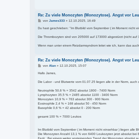
a
g
Re: Zu viele Monozyten (Monozytose). Angst vor Le
B
von
James333
»
12.10.2025, 16:49
e
i
Du hast geschrieben: "Im Blutbild vom September ( im Moment nicht ei
t
r
Die Thrombozyten sind von 205000 auf 173000 abgestürzt (nicht auf 1
a
g
Wenn man unter einem Reizdarmsyndrom leitet wie ich, kann das auc
Re: Zu viele Monozyten (Monozytose). Angst vor Le
B
von
Alan
»
12.10.2025, 15:07
e
i
Hallo James,
t
r
Die Labor - und Blutwerte vom 01.07.25 liegen alle in der Norm, auch d
a
g
Neutrophile 50,6 % = 3542 absolut 1800 - 7400 Norm
Lymphozyten 35,5 % = 2485 absolut 1100 - 3400 Norm
Monozyten 10,9 % = 763 absolut 300 - 900 Norm
Eosinophile 2,4 % = 168 absolut 50 - 450 Norm
Basophile 0,6 % = 42 absolut 0 - 200 Norm
gesamt 100 % = 7000 Leukos
Im Blutbild vom September ( im Moment nicht einsehbar ) liegen alle 
Die Monozyten Anzahl 13,1 % von 6400 Leukozyten jetzt absolut bei 
Fazit : Bei einem weiter ansteigenden Trend der Monozyten absolut 