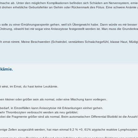
 Ursache ab. Unter den möglichen Komplikationen befinden sich Schäden am Nervensystem, ernie
drohen erhebliche Geburtsfehler an Gehirn oder Rückenmark des Fötus. Eine schwere Anämie 
 solle zu einer Ernährungsexpertin gehen, weil ich Übergewicht habe. Dann würde es mir besse
rdnung, obwohl bei mir sogar eine Anisozytose festgestellt worden ist. Man muss die Grunderk
ich ernst nimmt. Meine Beschwerden (Schwindel, verstärktes Schwächegefühl, blasse Haut, Müdig
ukämie.
wirst, im Ernst, du hast keine Leukämie.
nen kleiner oder größer sein als normal, oder eine Mischung kann vorliegen.
edarf, in Einzelfällen kann Anisozytose mit Erkrankungen einher gehen.
mehr Thrombozyten verbraucht werden als neu gebildet.
i die Fragmente größer sind als normal. Beim automatischen Differential Blutbild ist die Anzahl
r wenige Zellen ausgezählt werden, hat man einmal 9,2 % +0, 61% atypische reaktive Lymphozyten