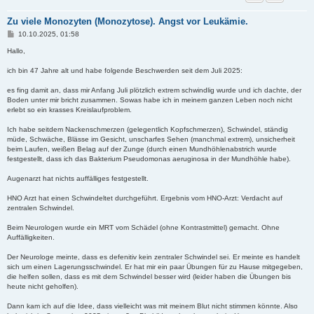
Zu viele Monozyten (Monozytose). Angst vor Leukämie.
B
10.10.2025, 01:58
e
i
Hallo,
t
r
ich bin 47 Jahre alt und habe folgende Beschwerden seit dem Juli 2025:
a
g
es fing damit an, dass mir Anfang Juli plötzlich extrem schwindlig wurde und ich dachte, der
Boden unter mir bricht zusammen. Sowas habe ich in meinem ganzen Leben noch nicht
erlebt so ein krasses Kreislaufproblem.
Ich habe seitdem Nackenschmerzen (gelegentlich Kopfschmerzen), Schwindel, ständig
müde, Schwäche, Blässe im Gesicht, unscharfes Sehen (manchmal extrem), unsicherheit
beim Laufen, weißen Belag auf der Zunge (durch einen Mundhöhlenabstrich wurde
festgestellt, dass ich das Bakterium Pseudomonas aeruginosa in der Mundhöhle habe).
Augenarzt hat nichts auffälliges festgestellt.
HNO Arzt hat einen Schwindeltet durchgeführt. Ergebnis vom HNO-Arzt: Verdacht auf
zentralen Schwindel.
Beim Neurologen wurde ein MRT vom Schädel (ohne Kontrastmittel) gemacht. Ohne
Auffälligkeiten.
Der Neurologe meinte, dass es defenitiv kein zentraler Schwindel sei. Er meinte es handelt
sich um einen Lagerungsschwindel. Er hat mir ein paar Übungen für zu Hause mitgegeben,
die helfen sollen, dass es mit dem Schwindel besser wird (leider haben die Übungen bis
heute nicht geholfen).
Dann kam ich auf die Idee, dass vielleicht was mit meinem Blut nicht stimmen könnte. Also