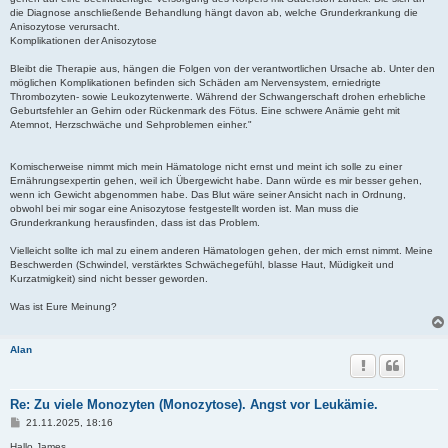
die Diagnose anschließende Behandlung hängt davon ab, welche Grunderkrankung die
Anisozytose verursacht.
Komplikationen der Anisozytose
Bleibt die Therapie aus, hängen die Folgen von der verantwortlichen Ursache ab. Unter den
möglichen Komplikationen befinden sich Schäden am Nervensystem, erniedrigte
Thrombozyten- sowie Leukozytenwerte. Während der Schwangerschaft drohen erhebliche
Geburtsfehler an Gehirn oder Rückenmark des Fötus. Eine schwere Anämie geht mit
Atemnot, Herzschwäche und Sehproblemen einher."
Komischerweise nimmt mich mein Hämatologe nicht ernst und meint ich solle zu einer
Ernährungsexpertin gehen, weil ich Übergewicht habe. Dann würde es mir besser gehen,
wenn ich Gewicht abgenommen habe. Das Blut wäre seiner Ansicht nach in Ordnung,
obwohl bei mir sogar eine Anisozytose festgestellt worden ist. Man muss die
Grunderkrankung herausfinden, dass ist das Problem.
Vielleicht sollte ich mal zu einem anderen Hämatologen gehen, der mich ernst nimmt. Meine
Beschwerden (Schwindel, verstärktes Schwächegefühl, blasse Haut, Müdigkeit und
Kurzatmigkeit) sind nicht besser geworden.
Was ist Eure Meinung?
Alan
Re: Zu viele Monozyten (Monozytose). Angst vor Leukämie.
B
21.11.2025, 18:16
e
i
Hallo James,