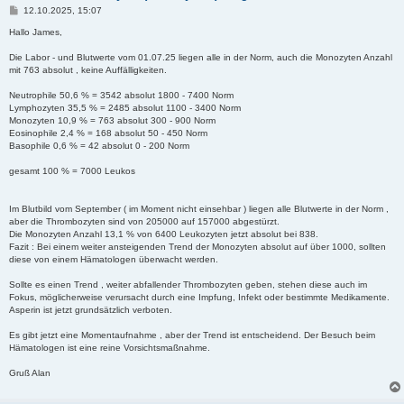
B
12.10.2025, 15:07
e
i
Hallo James,
t
r
Die Labor - und Blutwerte vom 01.07.25 liegen alle in der Norm, auch die Monozyten Anzahl
a
mit 763 absolut , keine Auffälligkeiten.
g
Neutrophile 50,6 % = 3542 absolut 1800 - 7400 Norm
Lymphozyten 35,5 % = 2485 absolut 1100 - 3400 Norm
Monozyten 10,9 % = 763 absolut 300 - 900 Norm
Eosinophile 2,4 % = 168 absolut 50 - 450 Norm
Basophile 0,6 % = 42 absolut 0 - 200 Norm
gesamt 100 % = 7000 Leukos
Im Blutbild vom September ( im Moment nicht einsehbar ) liegen alle Blutwerte in der Norm ,
aber die Thrombozyten sind von 205000 auf 157000 abgestürzt.
Die Monozyten Anzahl 13,1 % von 6400 Leukozyten jetzt absolut bei 838.
Fazit : Bei einem weiter ansteigenden Trend der Monozyten absolut auf über 1000, sollten
diese von einem Hämatologen überwacht werden.
Sollte es einen Trend , weiter abfallender Thrombozyten geben, stehen diese auch im
Fokus, möglicherweise verursacht durch eine Impfung, Infekt oder bestimmte Medikamente.
Asperin ist jetzt grundsätzlich verboten.
Es gibt jetzt eine Momentaufnahme , aber der Trend ist entscheidend. Der Besuch beim
Hämatologen ist eine reine Vorsichtsmaßnahme.
Gruß Alan