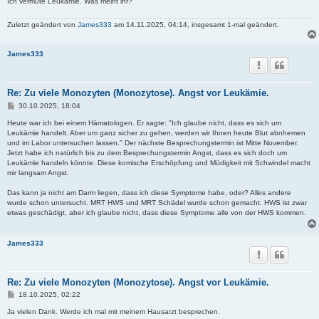
Ich vermute Leukämie. Was meint ihr?
Zuletzt geändert von
James333
am 14.11.2025, 04:14, insgesamt 1-mal geändert.
James333
Re: Zu viele Monozyten (Monozytose). Angst vor Leukämie.
B
30.10.2025, 18:04
e
i
Heute war ich bei einem Hämatologen. Er sagte: "Ich glaube nicht, dass es sich um
t
Leukämie handelt. Aber um ganz sicher zu gehen, werden wir Ihnen heute Blut abnhemen
r
und im Labor untersuchen lassen." Der nächste Besprechungstermin ist Mitte November.
a
Jetzt habe ich natürlich bis zu dem Besprechungstermin Angst, dass es sich doch um
g
Leukämie handeln könnte. Diese komische Erschöpfung und Müdigkeit mit Schwindel macht
mir langsam Angst.
Das kann ja nicht am Darm liegen, dass ich diese Symptome habe, oder? Alles andere
wurde schon untersucht. MRT HWS und MRT Schädel wurde schon gemacht. HWS ist zwar
etwas geschädigt, aber ich glaube nicht, dass diese Symptome alle von der HWS kommen.
James333
Re: Zu viele Monozyten (Monozytose). Angst vor Leukämie.
B
18.10.2025, 02:22
e
i
Ja vielen Dank. Werde ich mal mit meinem Hausarzt besprechen.