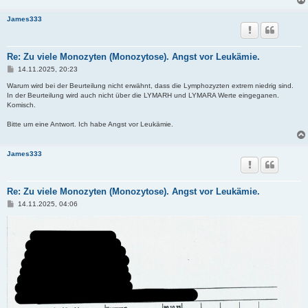
James333
Re: Zu viele Monozyten (Monozytose). Angst vor Leukämie.
B
14.11.2025, 20:23
e
i
Warum wird bei der Beurteilung nicht erwähnt, dass die Lymphozyzten extrem niedrig sind.
t
In der Beurteilung wird auch nicht über die LYMARH und LYMARA Werte eingeganen.
r
Komisch.
a
g
Bitte um eine Antwort. Ich habe Angst vor Leukämie.
James333
Re: Zu viele Monozyten (Monozytose). Angst vor Leukämie.
B
14.11.2025, 04:06
e
i
t
r
a
g