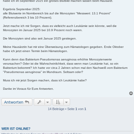
habe ich im September 2025 ein großes Blutbild machen lassen beim Hausarzt.
Ergebnis September 2025:
alle Blutwerte im Normbereich bis auf die Monozyten "Messwert: 13.1 Prozent"
(Referenzbereich 3 bis 10 Prozent).
Jetzt mache ich mir Sorgen, dass es vielleicht auch Leukämie sein könnte, weil die
Monozyten im Januar 2025 bei 10.9 Prozent noch waren.
Die Monozyten sind also seit Januar 2025 gestiegen.
Meine Hausärztin hat mir eine Überweisung zum Hämatologen gegeben. Ende Oktober
habe ich jetzt einen Termin beim Hämatologen.
Kann denn das Bakterium Pseudomonas aeruginosa erhöhte Monozytenwerte
verursachen? Oder ist die Wahrscheinlichkeit, dass wenn man Leukämie hat, so ein
Bakterium bekommt? Ich hatte vor circa 2 Jahren schon mal den Nachweiß vom Bakterium
"Pseudomonas aeruginosa" im Mundraum. Seltsam oder?
Muss ich mir jetzt Sorgen machen, dass ich Leukämie habe?
Danke im Voraus für Eure Antworten.
Antworten
14 Beiträge • Seite
1
von
1
WER IST ONLINE?