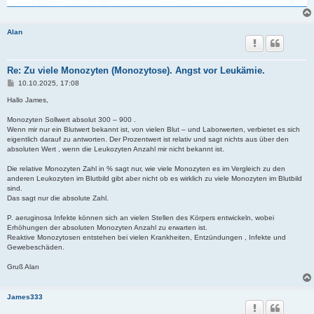
Alan
Re: Zu viele Monozyten (Monozytose). Angst vor Leukämie.
B
10.10.2025, 17:08
e
i
Hallo James,
t
r
Monozyten Sollwert absolut 300 – 900 .
a
Wenn mir nur ein Blutwert bekannt ist, von vielen Blut – und Laborwerten, verbietet es sich
g
eigentlich darauf zu antworten. Der Prozentwert ist relativ und sagt nichts aus über den
absoluten Wert , wenn die Leukozyten Anzahl mir nicht bekannt ist.
Die relative Monozyten Zahl in % sagt nur, wie viele Monozyten es im Vergleich zu den
anderen Leukozyten im Blutbild gibt aber nicht ob es wirklich zu viele Monozyten im Blutbild
sind.
Das sagt nur die absolute Zahl.
P. aeruginosa Infekte können sich an vielen Stellen des Körpers entwickeln, wobei
Erhöhungen der absoluten Monozyten Anzahl zu erwarten ist.
Reaktive Monozytosen entstehen bei vielen Krankheiten, Entzündungen , Infekte und
Gewebeschäden.
Gruß Alan
James333