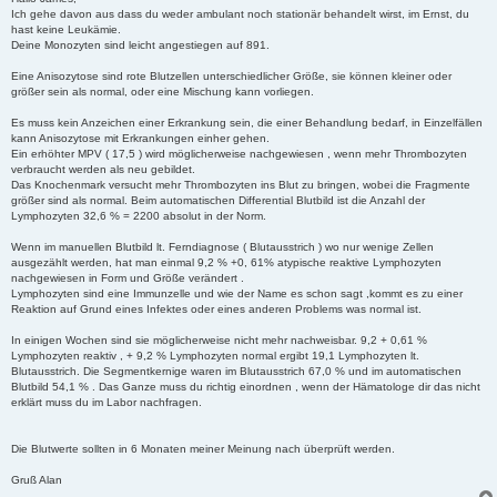
t
Ich gehe davon aus dass du weder ambulant noch stationär behandelt wirst, im Ernst, du
r
hast keine Leukämie.
a
Deine Monozyten sind leicht angestiegen auf 891.
g
Eine Anisozytose sind rote Blutzellen unterschiedlicher Größe, sie können kleiner oder
größer sein als normal, oder eine Mischung kann vorliegen.
Es muss kein Anzeichen einer Erkrankung sein, die einer Behandlung bedarf, in Einzelfällen
kann Anisozytose mit Erkrankungen einher gehen.
Ein erhöhter MPV ( 17,5 ) wird möglicherweise nachgewiesen , wenn mehr Thrombozyten
verbraucht werden als neu gebildet.
Das Knochenmark versucht mehr Thrombozyten ins Blut zu bringen, wobei die Fragmente
größer sind als normal. Beim automatischen Differential Blutbild ist die Anzahl der
Lymphozyten 32,6 % = 2200 absolut in der Norm.
Wenn im manuellen Blutbild lt. Ferndiagnose ( Blutausstrich ) wo nur wenige Zellen
ausgezählt werden, hat man einmal 9,2 % +0, 61% atypische reaktive Lymphozyten
nachgewiesen in Form und Größe verändert .
Lymphozyten sind eine Immunzelle und wie der Name es schon sagt ,kommt es zu einer
Reaktion auf Grund eines Infektes oder eines anderen Problems was normal ist.
In einigen Wochen sind sie möglicherweise nicht mehr nachweisbar. 9,2 + 0,61 %
Lymphozyten reaktiv , + 9,2 % Lymphozyten normal ergibt 19,1 Lymphozyten lt.
Blutausstrich. Die Segmentkernige waren im Blutausstrich 67,0 % und im automatischen
Blutbild 54,1 % . Das Ganze muss du richtig einordnen , wenn der Hämatologe dir das nicht
erklärt muss du im Labor nachfragen.
Die Blutwerte sollten in 6 Monaten meiner Meinung nach überprüft werden.
Gruß Alan