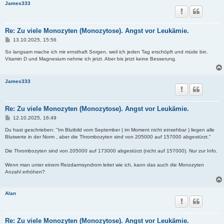
James333
Re: Zu viele Monozyten (Monozytose). Angst vor Leukämie.
B
13.10.2025, 15:56
e
i
So langsam mache ich mir ernsthaft Sorgen, weil ich jeden Tag erschöpft und müde bin.
t
Vitamin D und Magnesium nehme ich jetzt. Aber bis jetzt keine Besserung.
r
a
g
James333
Re: Zu viele Monozyten (Monozytose). Angst vor Leukämie.
B
12.10.2025, 16:49
e
i
Du hast geschrieben: "Im Blutbild vom September ( im Moment nicht einsehbar ) liegen alle
t
Blutwerte in der Norm , aber die Thrombozyten sind von 205000 auf 157000 abgestürzt."
r
a
Die Thrombozyten sind von 205000 auf 173000 abgestürzt (nicht auf 157000). Nur zur Info.
g
Wenn man unter einem Reizdarmsyndrom leitet wie ich, kann das auch die Monozyten
Anzahl erhöhen?
Alan
Re: Zu viele Monozyten (Monozytose). Angst vor Leukämie.