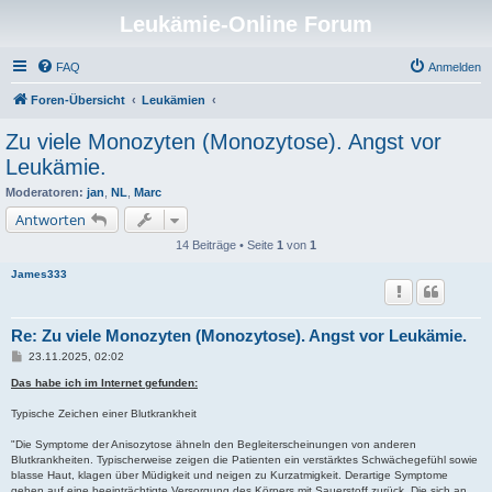
Leukämie-Online Forum
FAQ
Anmelden
Foren-Übersicht
Leukämien
Zu viele Monozyten (Monozytose). Angst vor
Leukämie.
Moderatoren:
jan
,
NL
,
Marc
Antworten
14 Beiträge • Seite
1
von
1
James333
Re: Zu viele Monozyten (Monozytose). Angst vor Leukämie.
B
23.11.2025, 02:02
e
i
Das habe ich im Internet gefunden:
t
r
Typische Zeichen einer Blutkrankheit
a
g
"Die Symptome der Anisozytose ähneln den Begleiterscheinungen von anderen
Blutkrankheiten. Typischerweise zeigen die Patienten ein verstärktes Schwächegefühl sowie
blasse Haut, klagen über Müdigkeit und neigen zu Kurzatmigkeit. Derartige Symptome
gehen auf eine beeinträchtigte Versorgung des Körpers mit Sauerstoff zurück. Die sich an