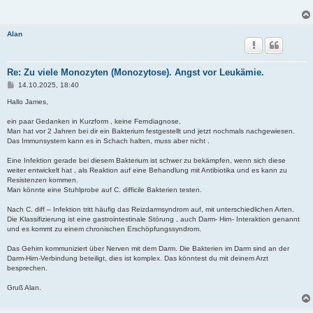
t
r
a
g
Alan
Re: Zu viele Monozyten (Monozytose). Angst vor Leukämie.
B
14.10.2025, 18:40
e
i
Hallo James,
t
r
ein paar Gedanken in Kurzform , keine Ferndiagnose.
a
Man hat vor 2 Jahren bei dir ein Bakterium festgestellt und jetzt nochmals nachgewiesen.
g
Das Immunsystem kann es in Schach halten, muss aber nicht .
Eine Infektion gerade bei diesem Bakterium ist schwer zu bekämpfen, wenn sich diese
weiter entwickelt hat , als Reaktion auf eine Behandlung mit Antibiotika und es kann zu
Resistenzen kommen.
Man könnte eine Stuhlprobe auf C. difficile Bakterien testen.
Nach C. diff – Infektion tritt häufig das Reizdarmsyndrom auf, mit unterschiedlichen Arten.
Die Klassifizierung ist eine gastrointestinale Störung , auch Darm- Hirn- Interaktion genannt
und es kommt zu einem chronischen Erschöpfungssyndrom.
Das Gehirn kommuniziert über Nerven mit dem Darm. Die Bakterien im Darm sind an der
Darm-Hirn-Verbindung beteiligt, dies ist komplex. Das könntest du mit deinem Arzt
besprechen.
Gruß Alan.