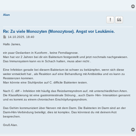
t
r
a
g
Alan
Re: Zu viele Monozyten (Monozytose). Angst vor Leukämie.
B
14.10.2025, 18:40
e
i
Hallo James,
t
r
ein paar Gedanken in Kurzform , keine Ferndiagnose.
a
Man hat vor 2 Jahren bei dir ein Bakterium festgestellt und jetzt nochmals nachgewiesen.
g
Das Immunsystem kann es in Schach halten, muss aber nicht .
Eine Infektion gerade bei diesem Bakterium ist schwer zu bekämpfen, wenn sich diese
weiter entwickelt hat , als Reaktion auf eine Behandlung mit Antibiotika und es kann zu
Resistenzen kommen.
Man könnte eine Stuhlprobe auf C. difficile Bakterien testen.
Nach C. diff – Infektion tritt häufig das Reizdarmsyndrom auf, mit unterschiedlichen Arten.
Die Klassifizierung ist eine gastrointestinale Störung , auch Darm- Hirn- Interaktion genannt
und es kommt zu einem chronischen Erschöpfungssyndrom.
Das Gehirn kommuniziert über Nerven mit dem Darm. Die Bakterien im Darm sind an der
Darm-Hirn-Verbindung beteiligt, dies ist komplex. Das könntest du mit deinem Arzt
besprechen.
Gruß Alan.