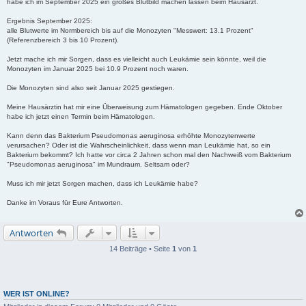
habe ich im September 2025 ein großes Blutbild machen lassen beim Hausarzt.
Ergebnis September 2025:
alle Blutwerte im Normbereich bis auf die Monozyten "Messwert: 13.1 Prozent"
(Referenzbereich 3 bis 10 Prozent).
Jetzt mache ich mir Sorgen, dass es vielleicht auch Leukämie sein könnte, weil die
Monozyten im Januar 2025 bei 10.9 Prozent noch waren.
Die Monozyten sind also seit Januar 2025 gestiegen.
Meine Hausärztin hat mir eine Überweisung zum Hämatologen gegeben. Ende Oktober
habe ich jetzt einen Termin beim Hämatologen.
Kann denn das Bakterium Pseudomonas aeruginosa erhöhte Monozytenwerte
verursachen? Oder ist die Wahrscheinlichkeit, dass wenn man Leukämie hat, so ein
Bakterium bekommt? Ich hatte vor circa 2 Jahren schon mal den Nachweiß vom Bakterium
"Pseudomonas aeruginosa" im Mundraum. Seltsam oder?
Muss ich mir jetzt Sorgen machen, dass ich Leukämie habe?
Danke im Voraus für Eure Antworten.
Antworten
14 Beiträge • Seite
1
von
1
WER IST ONLINE?