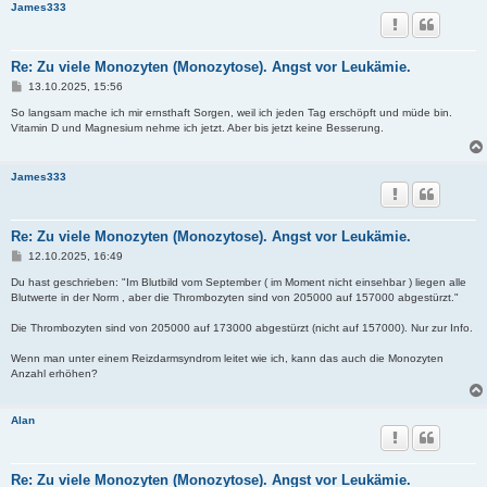
James333
Re: Zu viele Monozyten (Monozytose). Angst vor Leukämie.
B
13.10.2025, 15:56
e
i
So langsam mache ich mir ernsthaft Sorgen, weil ich jeden Tag erschöpft und müde bin.
t
Vitamin D und Magnesium nehme ich jetzt. Aber bis jetzt keine Besserung.
r
a
g
James333
Re: Zu viele Monozyten (Monozytose). Angst vor Leukämie.
B
12.10.2025, 16:49
e
i
Du hast geschrieben: "Im Blutbild vom September ( im Moment nicht einsehbar ) liegen alle
t
Blutwerte in der Norm , aber die Thrombozyten sind von 205000 auf 157000 abgestürzt."
r
a
Die Thrombozyten sind von 205000 auf 173000 abgestürzt (nicht auf 157000). Nur zur Info.
g
Wenn man unter einem Reizdarmsyndrom leitet wie ich, kann das auch die Monozyten
Anzahl erhöhen?
Alan
Re: Zu viele Monozyten (Monozytose). Angst vor Leukämie.