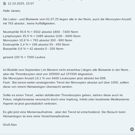
B
12.10.2025, 15:07
e
i
Hallo James,
t
r
Die Labor - und Blutwerte vom 01.07.25 liegen alle in der Norm, auch die Monozyten Anzahl
a
mit 763 absolut , keine Auffälligkeiten.
g
Neutrophile 50,6 % = 3542 absolut 1800 - 7400 Norm
Lymphozyten 35,5 % = 2485 absolut 1100 - 3400 Norm
Monozyten 10,9 % = 763 absolut 300 - 900 Norm
Eosinophile 2,4 % = 168 absolut 50 - 450 Norm
Basophile 0,6 % = 42 absolut 0 - 200 Norm
gesamt 100 % = 7000 Leukos
Im Blutbild vom September ( im Moment nicht einsehbar ) liegen alle Blutwerte in der Norm ,
aber die Thrombozyten sind von 205000 auf 157000 abgestürzt.
Die Monozyten Anzahl 13,1 % von 6400 Leukozyten jetzt absolut bei 838.
Fazit : Bei einem weiter ansteigenden Trend der Monozyten absolut auf über 1000, sollten
diese von einem Hämatologen überwacht werden.
Sollte es einen Trend , weiter abfallender Thrombozyten geben, stehen diese auch im
Fokus, möglicherweise verursacht durch eine Impfung, Infekt oder bestimmte Medikamente.
Asperin ist jetzt grundsätzlich verboten.
Es gibt jetzt eine Momentaufnahme , aber der Trend ist entscheidend. Der Besuch beim
Hämatologen ist eine reine Vorsichtsmaßnahme.
Gruß Alan