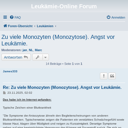
Leukämie-Online Forum
FAQ
Anmelden
Foren-Übersicht
Leukämien
Zu viele Monozyten (Monozytose). Angst vor
Leukämie.
Moderatoren:
jan
,
NL
,
Marc
Antworten
14 Beiträge • Seite
1
von
1
James333
Re: Zu viele Monozyten (Monozytose). Angst vor Leukämie.
B
23.11.2025, 02:02
e
i
Das habe ich im Internet gefunden:
t
r
Typische Zeichen einer Blutkrankheit
a
g
"Die Symptome der Anisozytose ähneln den Begleiterscheinungen von anderen
Blutkrankheiten. Typischerweise zeigen die Patienten ein verstärktes Schwächegefühl sowie
blasse Haut, klagen über Müdigkeit und neigen zu Kurzatmigkeit. Derartige Symptome
gehen auf eine beeinträchtigte Versorgung des Körpers mit Sauerstoff zurück. Die sich an