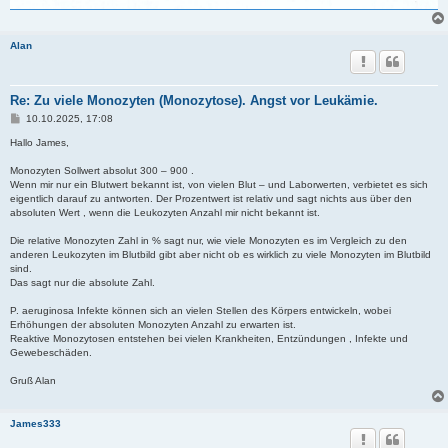
Alan
Re: Zu viele Monozyten (Monozytose). Angst vor Leukämie.
B
10.10.2025, 17:08
e
i
Hallo James,
t
r
Monozyten Sollwert absolut 300 – 900 .
a
Wenn mir nur ein Blutwert bekannt ist, von vielen Blut – und Laborwerten, verbietet es sich
g
eigentlich darauf zu antworten. Der Prozentwert ist relativ und sagt nichts aus über den
absoluten Wert , wenn die Leukozyten Anzahl mir nicht bekannt ist.
Die relative Monozyten Zahl in % sagt nur, wie viele Monozyten es im Vergleich zu den
anderen Leukozyten im Blutbild gibt aber nicht ob es wirklich zu viele Monozyten im Blutbild
sind.
Das sagt nur die absolute Zahl.
P. aeruginosa Infekte können sich an vielen Stellen des Körpers entwickeln, wobei
Erhöhungen der absoluten Monozyten Anzahl zu erwarten ist.
Reaktive Monozytosen entstehen bei vielen Krankheiten, Entzündungen , Infekte und
Gewebeschäden.
Gruß Alan
James333