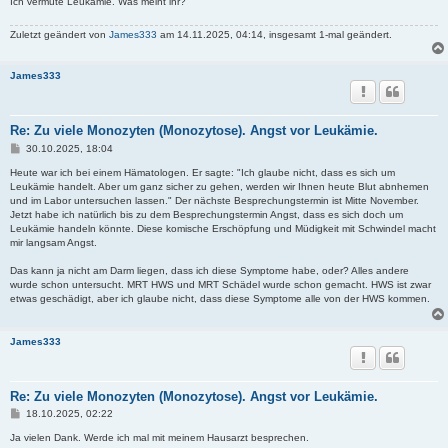
Ich vermute Leukämie. Was meint ihr?
Zuletzt geändert von
James333
am 14.11.2025, 04:14, insgesamt 1-mal geändert.
James333
Re: Zu viele Monozyten (Monozytose). Angst vor Leukämie.
B
30.10.2025, 18:04
e
i
Heute war ich bei einem Hämatologen. Er sagte: "Ich glaube nicht, dass es sich um
t
Leukämie handelt. Aber um ganz sicher zu gehen, werden wir Ihnen heute Blut abnhemen
r
und im Labor untersuchen lassen." Der nächste Besprechungstermin ist Mitte November.
a
Jetzt habe ich natürlich bis zu dem Besprechungstermin Angst, dass es sich doch um
g
Leukämie handeln könnte. Diese komische Erschöpfung und Müdigkeit mit Schwindel macht
mir langsam Angst.
Das kann ja nicht am Darm liegen, dass ich diese Symptome habe, oder? Alles andere
wurde schon untersucht. MRT HWS und MRT Schädel wurde schon gemacht. HWS ist zwar
etwas geschädigt, aber ich glaube nicht, dass diese Symptome alle von der HWS kommen.
James333
Re: Zu viele Monozyten (Monozytose). Angst vor Leukämie.
B
18.10.2025, 02:22
e
i
Ja vielen Dank. Werde ich mal mit meinem Hausarzt besprechen.