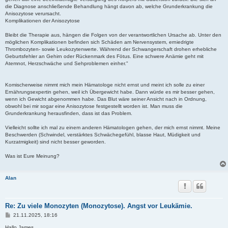
die Diagnose anschließende Behandlung hängt davon ab, welche Grunderkrankung die
Anisozytose verursacht.
Komplikationen der Anisozytose
Bleibt die Therapie aus, hängen die Folgen von der verantwortlichen Ursache ab. Unter den
möglichen Komplikationen befinden sich Schäden am Nervensystem, erniedrigte
Thrombozyten- sowie Leukozytenwerte. Während der Schwangerschaft drohen erhebliche
Geburtsfehler an Gehirn oder Rückenmark des Fötus. Eine schwere Anämie geht mit
Atemnot, Herzschwäche und Sehproblemen einher."
Komischerweise nimmt mich mein Hämatologe nicht ernst und meint ich solle zu einer
Ernährungsexpertin gehen, weil ich Übergewicht habe. Dann würde es mir besser gehen,
wenn ich Gewicht abgenommen habe. Das Blut wäre seiner Ansicht nach in Ordnung,
obwohl bei mir sogar eine Anisozytose festgestellt worden ist. Man muss die
Grunderkrankung herausfinden, dass ist das Problem.
Vielleicht sollte ich mal zu einem anderen Hämatologen gehen, der mich ernst nimmt. Meine
Beschwerden (Schwindel, verstärktes Schwächegefühl, blasse Haut, Müdigkeit und
Kurzatmigkeit) sind nicht besser geworden.
Was ist Eure Meinung?
Alan
Re: Zu viele Monozyten (Monozytose). Angst vor Leukämie.
B
21.11.2025, 18:16
e
i
Hallo James,