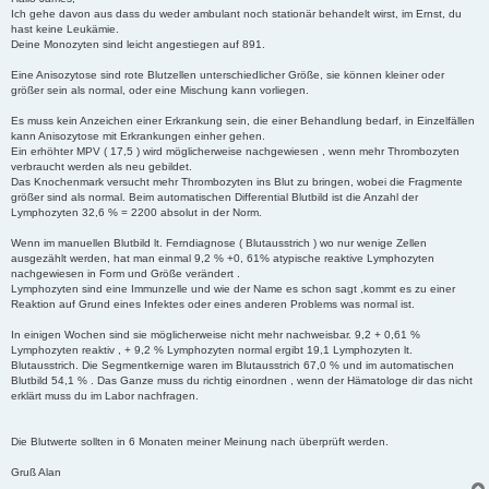
t
Ich gehe davon aus dass du weder ambulant noch stationär behandelt wirst, im Ernst, du
r
hast keine Leukämie.
a
Deine Monozyten sind leicht angestiegen auf 891.
g
Eine Anisozytose sind rote Blutzellen unterschiedlicher Größe, sie können kleiner oder
größer sein als normal, oder eine Mischung kann vorliegen.
Es muss kein Anzeichen einer Erkrankung sein, die einer Behandlung bedarf, in Einzelfällen
kann Anisozytose mit Erkrankungen einher gehen.
Ein erhöhter MPV ( 17,5 ) wird möglicherweise nachgewiesen , wenn mehr Thrombozyten
verbraucht werden als neu gebildet.
Das Knochenmark versucht mehr Thrombozyten ins Blut zu bringen, wobei die Fragmente
größer sind als normal. Beim automatischen Differential Blutbild ist die Anzahl der
Lymphozyten 32,6 % = 2200 absolut in der Norm.
Wenn im manuellen Blutbild lt. Ferndiagnose ( Blutausstrich ) wo nur wenige Zellen
ausgezählt werden, hat man einmal 9,2 % +0, 61% atypische reaktive Lymphozyten
nachgewiesen in Form und Größe verändert .
Lymphozyten sind eine Immunzelle und wie der Name es schon sagt ,kommt es zu einer
Reaktion auf Grund eines Infektes oder eines anderen Problems was normal ist.
In einigen Wochen sind sie möglicherweise nicht mehr nachweisbar. 9,2 + 0,61 %
Lymphozyten reaktiv , + 9,2 % Lymphozyten normal ergibt 19,1 Lymphozyten lt.
Blutausstrich. Die Segmentkernige waren im Blutausstrich 67,0 % und im automatischen
Blutbild 54,1 % . Das Ganze muss du richtig einordnen , wenn der Hämatologe dir das nicht
erklärt muss du im Labor nachfragen.
Die Blutwerte sollten in 6 Monaten meiner Meinung nach überprüft werden.
Gruß Alan