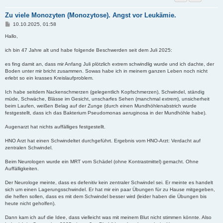
Zu viele Monozyten (Monozytose). Angst vor Leukämie.
B
10.10.2025, 01:58
e
i
Hallo,
t
r
ich bin 47 Jahre alt und habe folgende Beschwerden seit dem Juli 2025:
a
g
es fing damit an, dass mir Anfang Juli plötzlich extrem schwindlig wurde und ich dachte, der
Boden unter mir bricht zusammen. Sowas habe ich in meinem ganzen Leben noch nicht
erlebt so ein krasses Kreislaufproblem.
Ich habe seitdem Nackenschmerzen (gelegentlich Kopfschmerzen), Schwindel, ständig
müde, Schwäche, Blässe im Gesicht, unscharfes Sehen (manchmal extrem), unsicherheit
beim Laufen, weißen Belag auf der Zunge (durch einen Mundhöhlenabstrich wurde
festgestellt, dass ich das Bakterium Pseudomonas aeruginosa in der Mundhöhle habe).
Augenarzt hat nichts auffälliges festgestellt.
HNO Arzt hat einen Schwindeltet durchgeführt. Ergebnis vom HNO-Arzt: Verdacht auf
zentralen Schwindel.
Beim Neurologen wurde ein MRT vom Schädel (ohne Kontrastmittel) gemacht. Ohne
Auffälligkeiten.
Der Neurologe meinte, dass es defenitiv kein zentraler Schwindel sei. Er meinte es handelt
sich um einen Lagerungsschwindel. Er hat mir ein paar Übungen für zu Hause mitgegeben,
die helfen sollen, dass es mit dem Schwindel besser wird (leider haben die Übungen bis
heute nicht geholfen).
Dann kam ich auf die Idee, dass vielleicht was mit meinem Blut nicht stimmen könnte. Also