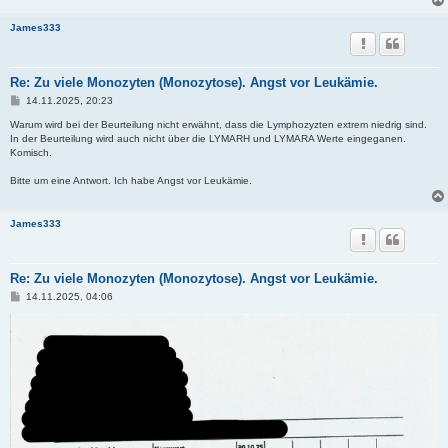
James333
Re: Zu viele Monozyten (Monozytose). Angst vor Leukämie.
B
14.11.2025, 20:23
e
i
Warum wird bei der Beurteilung nicht erwähnt, dass die Lymphozyzten extrem niedrig sind.
t
In der Beurteilung wird auch nicht über die LYMARH und LYMARA Werte eingeganen.
r
Komisch.
a
g
Bitte um eine Antwort. Ich habe Angst vor Leukämie.
James333
Re: Zu viele Monozyten (Monozytose). Angst vor Leukämie.
B
14.11.2025, 04:06
e
i
t
r
a
g