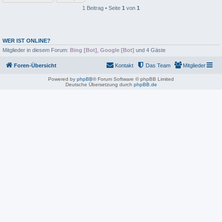
1 Beitrag • Seite
1
von
1
WER IST ONLINE?
Mitglieder in diesem Forum:
Bing [Bot]
,
Google [Bot]
und 4 Gäste
Foren-Übersicht
Kontakt
Das Team
Mitglieder
Powered by
phpBB
® Forum Software © phpBB Limited
Deutsche Übersetzung durch
phpBB.de