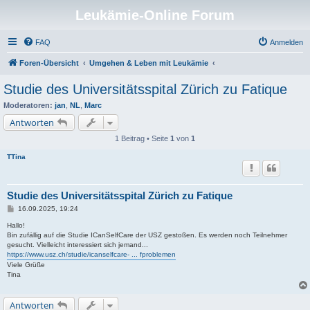
Leukämie-Online Forum
FAQ
Anmelden
Foren-Übersicht
Umgehen & Leben mit Leukämie
Studie des Universitätsspital Zürich zu Fatique
Moderatoren:
jan
,
NL
,
Marc
Antworten
1 Beitrag • Seite
1
von
1
TTina
Studie des Universitätsspital Zürich zu Fatique
B
16.09.2025, 19:24
e
i
Hallo!
t
Bin zufällig auf die Studie ICanSelfCare der USZ gestoßen. Es werden noch Teilnehmer
r
gesucht. Vielleicht interessiert sich jemand...
a
https://www.usz.ch/studie/icanselfcare- ... fproblemen
g
Viele Grüße
Tina
Antworten