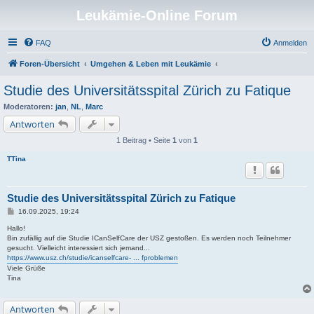
Leukämie-Online Forum
FAQ
Anmelden
Foren-Übersicht
Umgehen & Leben mit Leukämie
Studie des Universitätsspital Zürich zu Fatique
Moderatoren:
jan
,
NL
,
Marc
Antworten
1 Beitrag • Seite
1
von
1
TTina
Studie des Universitätsspital Zürich zu Fatique
B
16.09.2025, 19:24
e
i
Hallo!
t
Bin zufällig auf die Studie ICanSelfCare der USZ gestoßen. Es werden noch Teilnehmer
r
gesucht. Vielleicht interessiert sich jemand...
a
https://www.usz.ch/studie/icanselfcare- ... fproblemen
g
Viele Grüße
Tina
Antworten