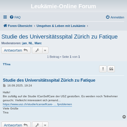
Leukämie-Online Forum
FAQ
Anmelden
Foren-Übersicht
Umgehen & Leben mit Leukämie
Studie des Universitätsspital Zürich zu Fatique
Moderatoren:
jan
,
NL
,
Marc
Antworten
1 Beitrag • Seite
1
von
1
TTina
Studie des Universitätsspital Zürich zu Fatique
B
16.09.2025, 19:24
e
i
Hallo!
t
Bin zufällig auf die Studie ICanSelfCare der USZ gestoßen. Es werden noch Teilnehmer
r
gesucht. Vielleicht interessiert sich jemand...
a
https://www.usz.ch/studie/icanselfcare- ... fproblemen
g
Viele Grüße
Tina
Antworten