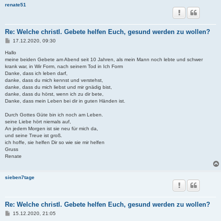
renate51
Re: Welche christl. Gebete helfen Euch, gesund werden zu wollen?
B
17.12.2020, 09:30
e
i
Hallo
t
meine beiden Gebete am Abend seit 10 Jahren, als mein Mann noch lebte und schwer
r
krank war, in Wir Form, nach seinem Tod in Ich Form
a
Danke, dass ich leben darf,
g
danke, dass du mich kennst und verstehst,
danke, dass du mich liebst und mir gnädig bist,
danke, dass du hörst, wenn ich zu dir bete,
Danke, dass mein Leben bei dir in guten Händen ist.
Durch Gottes Güte bin ich noch am Leben.
seine Liebe hört niemals auf,
An jedem Morgen ist sie neu für mich da,
und seine Treue ist groß.
ich hoffe, sie helfen Dir so wie sie mir helfen
Gruss
Renate
sieben7tage
Re: Welche christl. Gebete helfen Euch, gesund werden zu wollen?
B
15.12.2020, 21:05
e