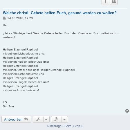
Welche christl. Gebete helfen Euch, gesund werden zu wollen?
B
24.05.2018, 19:23
e
i
Hei,
t
r
gibt es Gläubige hier? Welche Gebete helfen Euch den Glaube an Euch selbst nicht zu
a
verlieren!
g
Heiliger Erzengel Raphael,
mit deinem Licht erleuchte uns.
Heiliger Erzengel Raphael,
mit deinen Flügeln beschütze uns!
Heiliger Erzengel Raphael,
mit deiner Arznei heile uns! Heiliger Erzengel Raphael,
mit deinem Licht erleuchte uns.
Heiliger Erzengel Raphael,
mit deinen Flügeln beschütze uns!
Heiliger Erzengel Raphael,
mit deiner Arznei heile uns!
LG
SunSon
Antworten
6 Beiträge • Seite
1
von
1