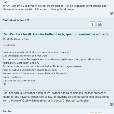
i
Hallo!
t
Im AKH war eine Seelsorgerin die hat mit mir geredet. ich bin eigentlich nicht gläubig aber
r
die war echt neett. vielleich hilft es auch. liebe grüsse! martin
a
g
Daskleineichbinich27
Re: Welche christl. Gebete helfen Euch, gesund werden zu wollen?
B
28.09.2018, 07:31
e
i
Hi Sunson
t
r
Du kannst einfach mit Gott reden was dir am Herzen liegt.
a
Das wichtigste ist ehrlich sein vor Gott
g
Ich hab auch meine Traurigkeit Wut und alles raus gelassen. Nützt ja nix dass wir es
verstecken. Gott kennt uns eh.
Er hat uns nie versprochen dass wir keine Päckchen tragen müssen
Aber er hat uns versprochen immer da zu sein.
Kennst du das Gesicht von Margret Fishback Powers?
Spüren im Sand
Das hilft mit grad wieder sehr
LG
For I am quite sure:neither death or life, neither angels or demons, neither present or
future, or any powers,neither high or low, or anything else in the world, can separate us
from the love of God which he gives us in Jesus Christ, our Lord, give.
SunSon