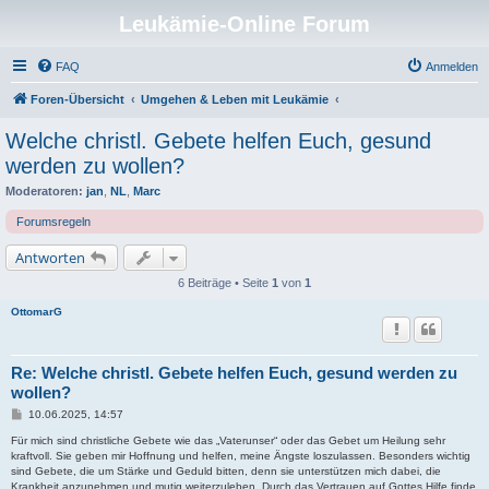
Leukämie-Online Forum
FAQ
Anmelden
Foren-Übersicht
Umgehen & Leben mit Leukämie
Welche christl. Gebete helfen Euch, gesund
werden zu wollen?
Moderatoren:
jan
,
NL
,
Marc
Forumsregeln
Antworten
6 Beiträge • Seite
1
von
1
OttomarG
Re: Welche christl. Gebete helfen Euch, gesund werden zu
wollen?
B
10.06.2025, 14:57
e
i
Für mich sind christliche Gebete wie das „Vaterunser“ oder das Gebet um Heilung sehr
t
kraftvoll. Sie geben mir Hoffnung und helfen, meine Ängste loszulassen. Besonders wichtig
r
sind Gebete, die um Stärke und Geduld bitten, denn sie unterstützen mich dabei, die
a
Krankheit anzunehmen und mutig weiterzuleben. Durch das Vertrauen auf Gottes Hilfe finde