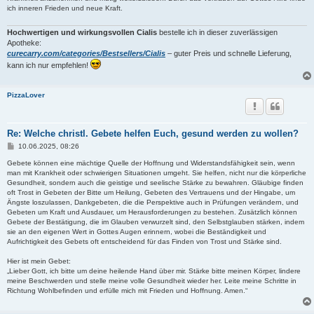
g
ich inneren Frieden und neue Kraft.
Hochwertigen und wirkungsvollen Cialis
bestelle ich in dieser zuverlässigen
Apotheke:
curecarry.com/categories/Bestsellers/Cialis
– guter Preis und schnelle Lieferung,
kann ich nur empfehlen!
PizzaLover
Re: Welche christl. Gebete helfen Euch, gesund werden zu wollen?
B
10.06.2025, 08:26
e
i
Gebete können eine mächtige Quelle der Hoffnung und Widerstandsfähigkeit sein, wenn
t
man mit Krankheit oder schwierigen Situationen umgeht. Sie helfen, nicht nur die körperliche
r
Gesundheit, sondern auch die geistige und seelische Stärke zu bewahren. Gläubige finden
a
oft Trost in Gebeten der Bitte um Heilung, Gebeten des Vertrauens und der Hingabe, um
g
Ängste loszulassen, Dankgebeten, die die Perspektive auch in Prüfungen verändern, und
Gebeten um Kraft und Ausdauer, um Herausforderungen zu bestehen. Zusätzlich können
Gebete der Bestätigung, die im Glauben verwurzelt sind, den Selbstglauben stärken, indem
sie an den eigenen Wert in Gottes Augen erinnern, wobei die Beständigkeit und
Aufrichtigkeit des Gebets oft entscheidend für das Finden von Trost und Stärke sind.
Hier ist mein Gebet:
„Lieber Gott, ich bitte um deine heilende Hand über mir. Stärke bitte meinen Körper, lindere
meine Beschwerden und stelle meine volle Gesundheit wieder her. Leite meine Schritte in
Richtung Wohlbefinden und erfülle mich mit Frieden und Hoffnung. Amen.“