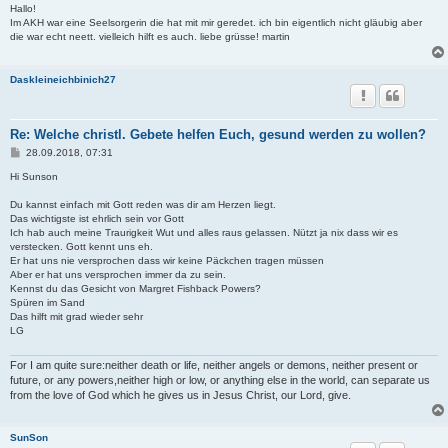
i
Hallo!
t
Im AKH war eine Seelsorgerin die hat mit mir geredet. ich bin eigentlich nicht gläubig aber
r
die war echt neett. vielleich hilft es auch. liebe grüsse! martin
a
g
Daskleineichbinich27
Re: Welche christl. Gebete helfen Euch, gesund werden zu wollen?
B
28.09.2018, 07:31
e
i
Hi Sunson
t
r
Du kannst einfach mit Gott reden was dir am Herzen liegt.
a
Das wichtigste ist ehrlich sein vor Gott
g
Ich hab auch meine Traurigkeit Wut und alles raus gelassen. Nützt ja nix dass wir es
verstecken. Gott kennt uns eh.
Er hat uns nie versprochen dass wir keine Päckchen tragen müssen
Aber er hat uns versprochen immer da zu sein.
Kennst du das Gesicht von Margret Fishback Powers?
Spüren im Sand
Das hilft mit grad wieder sehr
LG
For I am quite sure:neither death or life, neither angels or demons, neither present or
future, or any powers,neither high or low, or anything else in the world, can separate us
from the love of God which he gives us in Jesus Christ, our Lord, give.
SunSon