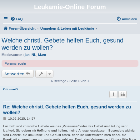
Leukämie-Online Forum
FAQ
Anmelden
Foren-Übersicht
Umgehen & Leben mit Leukämie
Welche christl. Gebete helfen Euch, gesund
werden zu wollen?
Moderatoren:
jan
,
NL
,
Marc
Forumsregeln
Antworten
6 Beiträge • Seite
1
von
1
OttomarG
Re: Welche christl. Gebete helfen Euch, gesund werden zu
wollen?
B
10.06.2025, 14:57
e
i
Für mich sind christliche Gebete wie das „Vaterunser“ oder das Gebet um Heilung sehr
t
kraftvoll. Sie geben mir Hoffnung und helfen, meine Ängste loszulassen. Besonders wichtig
r
sind Gebete, die um Stärke und Geduld bitten, denn sie unterstützen mich dabei, die
a
Krankheit anzunehmen und mutig weiterzuleben. Durch das Vertrauen auf Gottes Hilfe finde