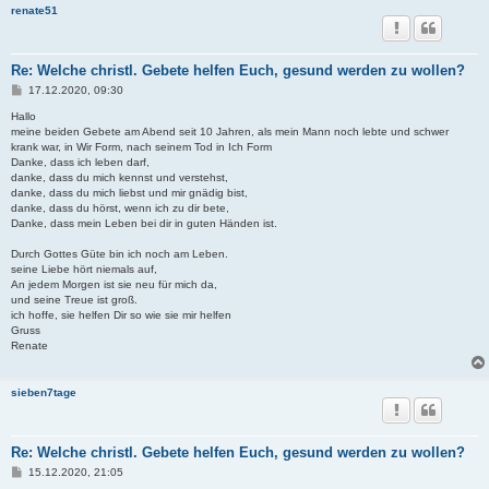
renate51
Re: Welche christl. Gebete helfen Euch, gesund werden zu wollen?
B
17.12.2020, 09:30
e
i
Hallo
t
meine beiden Gebete am Abend seit 10 Jahren, als mein Mann noch lebte und schwer
r
krank war, in Wir Form, nach seinem Tod in Ich Form
a
Danke, dass ich leben darf,
g
danke, dass du mich kennst und verstehst,
danke, dass du mich liebst und mir gnädig bist,
danke, dass du hörst, wenn ich zu dir bete,
Danke, dass mein Leben bei dir in guten Händen ist.
Durch Gottes Güte bin ich noch am Leben.
seine Liebe hört niemals auf,
An jedem Morgen ist sie neu für mich da,
und seine Treue ist groß.
ich hoffe, sie helfen Dir so wie sie mir helfen
Gruss
Renate
sieben7tage
Re: Welche christl. Gebete helfen Euch, gesund werden zu wollen?
B
15.12.2020, 21:05
e