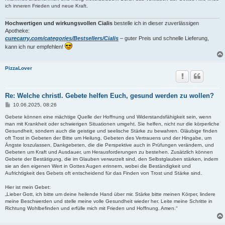
g
ich inneren Frieden und neue Kraft.
Hochwertigen und wirkungsvollen Cialis
bestelle ich in dieser zuverlässigen
Apotheke:
curecarry.com/categories/Bestsellers/Cialis
– guter Preis und schnelle Lieferung,
kann ich nur empfehlen!
PizzaLover
Re: Welche christl. Gebete helfen Euch, gesund werden zu wollen?
B
10.06.2025, 08:26
e
i
Gebete können eine mächtige Quelle der Hoffnung und Widerstandsfähigkeit sein, wenn
t
man mit Krankheit oder schwierigen Situationen umgeht. Sie helfen, nicht nur die körperliche
r
Gesundheit, sondern auch die geistige und seelische Stärke zu bewahren. Gläubige finden
a
oft Trost in Gebeten der Bitte um Heilung, Gebeten des Vertrauens und der Hingabe, um
g
Ängste loszulassen, Dankgebeten, die die Perspektive auch in Prüfungen verändern, und
Gebeten um Kraft und Ausdauer, um Herausforderungen zu bestehen. Zusätzlich können
Gebete der Bestätigung, die im Glauben verwurzelt sind, den Selbstglauben stärken, indem
sie an den eigenen Wert in Gottes Augen erinnern, wobei die Beständigkeit und
Aufrichtigkeit des Gebets oft entscheidend für das Finden von Trost und Stärke sind.
Hier ist mein Gebet:
„Lieber Gott, ich bitte um deine heilende Hand über mir. Stärke bitte meinen Körper, lindere
meine Beschwerden und stelle meine volle Gesundheit wieder her. Leite meine Schritte in
Richtung Wohlbefinden und erfülle mich mit Frieden und Hoffnung. Amen.“