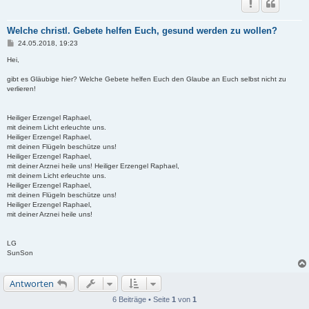
Welche christl. Gebete helfen Euch, gesund werden zu wollen?
B
24.05.2018, 19:23
e
i
Hei,
t
r
gibt es Gläubige hier? Welche Gebete helfen Euch den Glaube an Euch selbst nicht zu
a
verlieren!
g
Heiliger Erzengel Raphael,
mit deinem Licht erleuchte uns.
Heiliger Erzengel Raphael,
mit deinen Flügeln beschütze uns!
Heiliger Erzengel Raphael,
mit deiner Arznei heile uns! Heiliger Erzengel Raphael,
mit deinem Licht erleuchte uns.
Heiliger Erzengel Raphael,
mit deinen Flügeln beschütze uns!
Heiliger Erzengel Raphael,
mit deiner Arznei heile uns!
LG
SunSon
Antworten
6 Beiträge • Seite
1
von
1