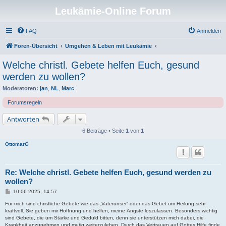
Leukämie-Online Forum
FAQ
Anmelden
Foren-Übersicht
Umgehen & Leben mit Leukämie
Welche christl. Gebete helfen Euch, gesund
werden zu wollen?
Moderatoren:
jan
,
NL
,
Marc
Forumsregeln
Antworten
6 Beiträge • Seite
1
von
1
OttomarG
Re: Welche christl. Gebete helfen Euch, gesund werden zu
wollen?
B
10.06.2025, 14:57
e
i
Für mich sind christliche Gebete wie das „Vaterunser“ oder das Gebet um Heilung sehr
t
kraftvoll. Sie geben mir Hoffnung und helfen, meine Ängste loszulassen. Besonders wichtig
r
sind Gebete, die um Stärke und Geduld bitten, denn sie unterstützen mich dabei, die
a
Krankheit anzunehmen und mutig weiterzuleben. Durch das Vertrauen auf Gottes Hilfe finde