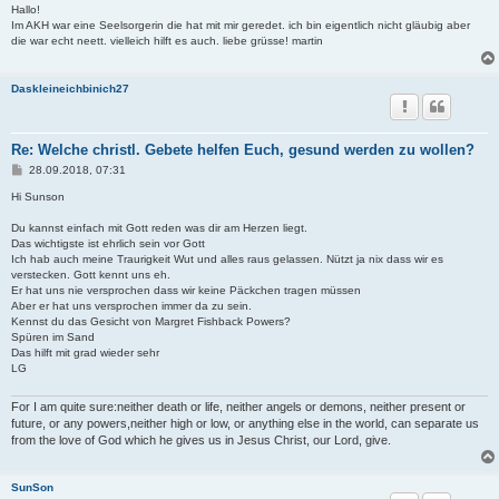
i
Hallo!
t
Im AKH war eine Seelsorgerin die hat mit mir geredet. ich bin eigentlich nicht gläubig aber
r
die war echt neett. vielleich hilft es auch. liebe grüsse! martin
a
g
Daskleineichbinich27
Re: Welche christl. Gebete helfen Euch, gesund werden zu wollen?
B
28.09.2018, 07:31
e
i
Hi Sunson
t
r
Du kannst einfach mit Gott reden was dir am Herzen liegt.
a
Das wichtigste ist ehrlich sein vor Gott
g
Ich hab auch meine Traurigkeit Wut und alles raus gelassen. Nützt ja nix dass wir es
verstecken. Gott kennt uns eh.
Er hat uns nie versprochen dass wir keine Päckchen tragen müssen
Aber er hat uns versprochen immer da zu sein.
Kennst du das Gesicht von Margret Fishback Powers?
Spüren im Sand
Das hilft mit grad wieder sehr
LG
For I am quite sure:neither death or life, neither angels or demons, neither present or
future, or any powers,neither high or low, or anything else in the world, can separate us
from the love of God which he gives us in Jesus Christ, our Lord, give.
SunSon