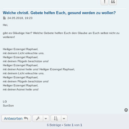
Welche christl. Gebete helfen Euch, gesund werden zu wollen?
B
24.05.2018, 19:23
e
i
Hei,
t
r
gibt es Gläubige hier? Welche Gebete helfen Euch den Glaube an Euch selbst nicht zu
a
verlieren!
g
Heiliger Erzengel Raphael,
mit deinem Licht erleuchte uns.
Heiliger Erzengel Raphael,
mit deinen Flügeln beschütze uns!
Heiliger Erzengel Raphael,
mit deiner Arznei heile uns! Heiliger Erzengel Raphael,
mit deinem Licht erleuchte uns.
Heiliger Erzengel Raphael,
mit deinen Flügeln beschütze uns!
Heiliger Erzengel Raphael,
mit deiner Arznei heile uns!
LG
SunSon
Antworten
6 Beiträge • Seite
1
von
1