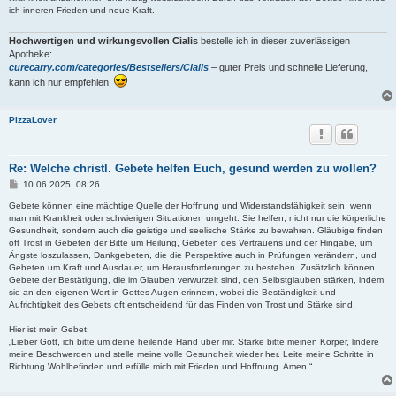
g
ich inneren Frieden und neue Kraft.
Hochwertigen und wirkungsvollen Cialis
bestelle ich in dieser zuverlässigen
Apotheke:
curecarry.com/categories/Bestsellers/Cialis
– guter Preis und schnelle Lieferung,
kann ich nur empfehlen!
PizzaLover
Re: Welche christl. Gebete helfen Euch, gesund werden zu wollen?
B
10.06.2025, 08:26
e
i
Gebete können eine mächtige Quelle der Hoffnung und Widerstandsfähigkeit sein, wenn
t
man mit Krankheit oder schwierigen Situationen umgeht. Sie helfen, nicht nur die körperliche
r
Gesundheit, sondern auch die geistige und seelische Stärke zu bewahren. Gläubige finden
a
oft Trost in Gebeten der Bitte um Heilung, Gebeten des Vertrauens und der Hingabe, um
g
Ängste loszulassen, Dankgebeten, die die Perspektive auch in Prüfungen verändern, und
Gebeten um Kraft und Ausdauer, um Herausforderungen zu bestehen. Zusätzlich können
Gebete der Bestätigung, die im Glauben verwurzelt sind, den Selbstglauben stärken, indem
sie an den eigenen Wert in Gottes Augen erinnern, wobei die Beständigkeit und
Aufrichtigkeit des Gebets oft entscheidend für das Finden von Trost und Stärke sind.
Hier ist mein Gebet:
„Lieber Gott, ich bitte um deine heilende Hand über mir. Stärke bitte meinen Körper, lindere
meine Beschwerden und stelle meine volle Gesundheit wieder her. Leite meine Schritte in
Richtung Wohlbefinden und erfülle mich mit Frieden und Hoffnung. Amen.“