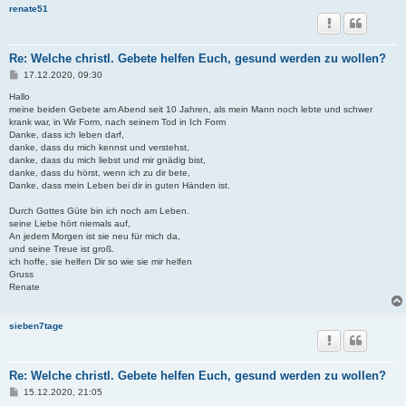
renate51
Re: Welche christl. Gebete helfen Euch, gesund werden zu wollen?
B
17.12.2020, 09:30
e
i
Hallo
t
meine beiden Gebete am Abend seit 10 Jahren, als mein Mann noch lebte und schwer
r
krank war, in Wir Form, nach seinem Tod in Ich Form
a
Danke, dass ich leben darf,
g
danke, dass du mich kennst und verstehst,
danke, dass du mich liebst und mir gnädig bist,
danke, dass du hörst, wenn ich zu dir bete,
Danke, dass mein Leben bei dir in guten Händen ist.
Durch Gottes Güte bin ich noch am Leben.
seine Liebe hört niemals auf,
An jedem Morgen ist sie neu für mich da,
und seine Treue ist groß.
ich hoffe, sie helfen Dir so wie sie mir helfen
Gruss
Renate
sieben7tage
Re: Welche christl. Gebete helfen Euch, gesund werden zu wollen?
B
15.12.2020, 21:05
e