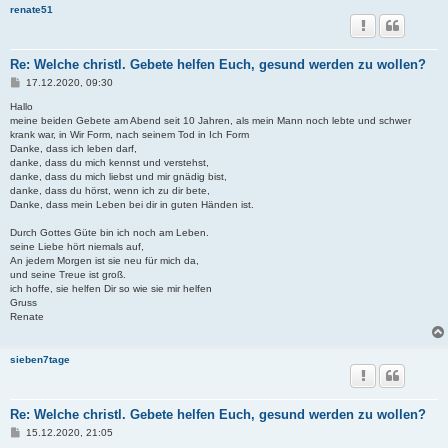
renate51
Re: Welche christl. Gebete helfen Euch, gesund werden zu wollen?
B
17.12.2020, 09:30
e
i
Hallo
t
meine beiden Gebete am Abend seit 10 Jahren, als mein Mann noch lebte und schwer
r
krank war, in Wir Form, nach seinem Tod in Ich Form
a
Danke, dass ich leben darf,
g
danke, dass du mich kennst und verstehst,
danke, dass du mich liebst und mir gnädig bist,
danke, dass du hörst, wenn ich zu dir bete,
Danke, dass mein Leben bei dir in guten Händen ist.
Durch Gottes Güte bin ich noch am Leben.
seine Liebe hört niemals auf,
An jedem Morgen ist sie neu für mich da,
und seine Treue ist groß.
ich hoffe, sie helfen Dir so wie sie mir helfen
Gruss
Renate
sieben7tage
Re: Welche christl. Gebete helfen Euch, gesund werden zu wollen?
B
15.12.2020, 21:05
e