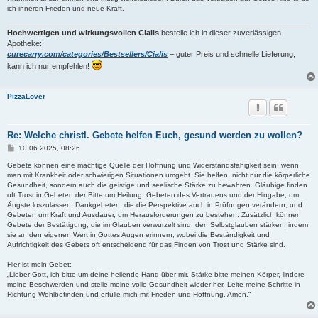
g
ich inneren Frieden und neue Kraft.
Hochwertigen und wirkungsvollen Cialis
bestelle ich in dieser zuverlässigen
Apotheke:
curecarry.com/categories/Bestsellers/Cialis
– guter Preis und schnelle Lieferung,
kann ich nur empfehlen!
PizzaLover
Re: Welche christl. Gebete helfen Euch, gesund werden zu wollen?
B
10.06.2025, 08:26
e
i
Gebete können eine mächtige Quelle der Hoffnung und Widerstandsfähigkeit sein, wenn
t
man mit Krankheit oder schwierigen Situationen umgeht. Sie helfen, nicht nur die körperliche
r
Gesundheit, sondern auch die geistige und seelische Stärke zu bewahren. Gläubige finden
a
oft Trost in Gebeten der Bitte um Heilung, Gebeten des Vertrauens und der Hingabe, um
g
Ängste loszulassen, Dankgebeten, die die Perspektive auch in Prüfungen verändern, und
Gebeten um Kraft und Ausdauer, um Herausforderungen zu bestehen. Zusätzlich können
Gebete der Bestätigung, die im Glauben verwurzelt sind, den Selbstglauben stärken, indem
sie an den eigenen Wert in Gottes Augen erinnern, wobei die Beständigkeit und
Aufrichtigkeit des Gebets oft entscheidend für das Finden von Trost und Stärke sind.
Hier ist mein Gebet:
„Lieber Gott, ich bitte um deine heilende Hand über mir. Stärke bitte meinen Körper, lindere
meine Beschwerden und stelle meine volle Gesundheit wieder her. Leite meine Schritte in
Richtung Wohlbefinden und erfülle mich mit Frieden und Hoffnung. Amen.“