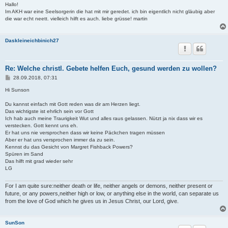
i
Hallo!
t
Im AKH war eine Seelsorgerin die hat mit mir geredet. ich bin eigentlich nicht gläubig aber
r
die war echt neett. vielleich hilft es auch. liebe grüsse! martin
a
g
Daskleineichbinich27
Re: Welche christl. Gebete helfen Euch, gesund werden zu wollen?
B
28.09.2018, 07:31
e
i
Hi Sunson
t
r
Du kannst einfach mit Gott reden was dir am Herzen liegt.
a
Das wichtigste ist ehrlich sein vor Gott
g
Ich hab auch meine Traurigkeit Wut und alles raus gelassen. Nützt ja nix dass wir es
verstecken. Gott kennt uns eh.
Er hat uns nie versprochen dass wir keine Päckchen tragen müssen
Aber er hat uns versprochen immer da zu sein.
Kennst du das Gesicht von Margret Fishback Powers?
Spüren im Sand
Das hilft mit grad wieder sehr
LG
For I am quite sure:neither death or life, neither angels or demons, neither present or
future, or any powers,neither high or low, or anything else in the world, can separate us
from the love of God which he gives us in Jesus Christ, our Lord, give.
SunSon