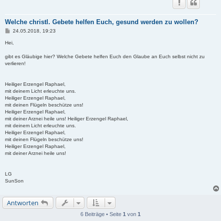
Welche christl. Gebete helfen Euch, gesund werden zu wollen?
B
24.05.2018, 19:23
e
i
Hei,
t
r
gibt es Gläubige hier? Welche Gebete helfen Euch den Glaube an Euch selbst nicht zu
a
verlieren!
g
Heiliger Erzengel Raphael,
mit deinem Licht erleuchte uns.
Heiliger Erzengel Raphael,
mit deinen Flügeln beschütze uns!
Heiliger Erzengel Raphael,
mit deiner Arznei heile uns! Heiliger Erzengel Raphael,
mit deinem Licht erleuchte uns.
Heiliger Erzengel Raphael,
mit deinen Flügeln beschütze uns!
Heiliger Erzengel Raphael,
mit deiner Arznei heile uns!
LG
SunSon
Antworten
6 Beiträge • Seite
1
von
1