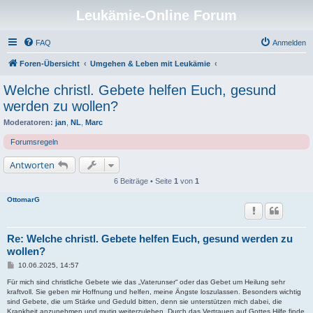
Leukämie-Online Forum
FAQ
Anmelden
Foren-Übersicht
Umgehen & Leben mit Leukämie
Welche christl. Gebete helfen Euch, gesund
werden zu wollen?
Moderatoren:
jan
,
NL
,
Marc
Forumsregeln
Antworten
6 Beiträge • Seite
1
von
1
OttomarG
Re: Welche christl. Gebete helfen Euch, gesund werden zu
wollen?
B
10.06.2025, 14:57
e
i
Für mich sind christliche Gebete wie das „Vaterunser“ oder das Gebet um Heilung sehr
t
kraftvoll. Sie geben mir Hoffnung und helfen, meine Ängste loszulassen. Besonders wichtig
r
sind Gebete, die um Stärke und Geduld bitten, denn sie unterstützen mich dabei, die
a
Krankheit anzunehmen und mutig weiterzuleben. Durch das Vertrauen auf Gottes Hilfe finde