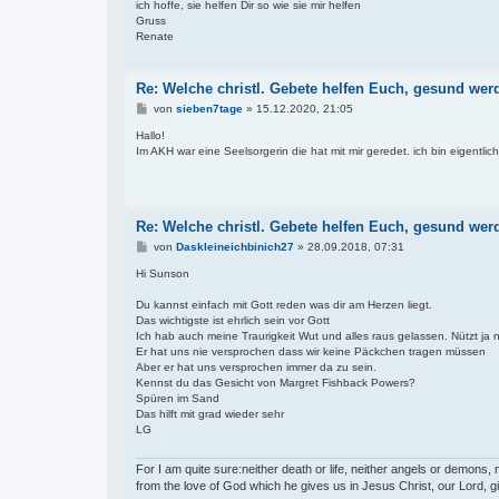
ich hoffe, sie helfen Dir so wie sie mir helfen
Gruss
Renate
Re: Welche christl. Gebete helfen Euch, gesund wer
B
von
sieben7tage
»
15.12.2020, 21:05
e
i
Hallo!
t
Im AKH war eine Seelsorgerin die hat mit mir geredet. ich bin eigentlich 
r
a
g
Re: Welche christl. Gebete helfen Euch, gesund wer
B
von
Daskleineichbinich27
»
28.09.2018, 07:31
e
i
Hi Sunson
t
r
Du kannst einfach mit Gott reden was dir am Herzen liegt.
a
Das wichtigste ist ehrlich sein vor Gott
g
Ich hab auch meine Traurigkeit Wut und alles raus gelassen. Nützt ja n
Er hat uns nie versprochen dass wir keine Päckchen tragen müssen
Aber er hat uns versprochen immer da zu sein.
Kennst du das Gesicht von Margret Fishback Powers?
Spüren im Sand
Das hilft mit grad wieder sehr
LG
For I am quite sure:neither death or life, neither angels or demons, 
from the love of God which he gives us in Jesus Christ, our Lord, g