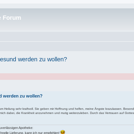
e Forum
gesund werden zu wollen?
nd werden zu wollen?
um Heilung sehr kraftvoll. Sie geben mir Hoffnung und helfen, meine Ängste loszulassen. Besond
mich dabei, die Krankheit anzunehmen und mutig weiterzuleben. Durch das Vertrauen auf Gottes 
zuverlässigen Apotheke:
hnelle Lieferung, kann ich nur empfehlen!