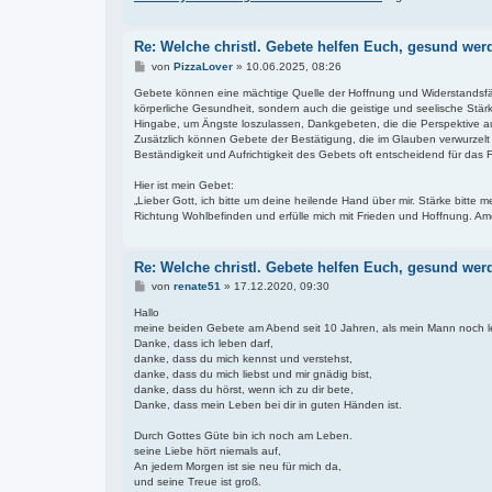
Re: Welche christl. Gebete helfen Euch, gesund wer
B
von
PizzaLover
»
10.06.2025, 08:26
e
i
Gebete können eine mächtige Quelle der Hoffnung und Widerstandsfähi
t
körperliche Gesundheit, sondern auch die geistige und seelische Stär
r
Hingabe, um Ängste loszulassen, Dankgebeten, die die Perspektive 
a
Zusätzlich können Gebete der Bestätigung, die im Glauben verwurzelt
g
Beständigkeit und Aufrichtigkeit des Gebets oft entscheidend für das 
Hier ist mein Gebet:
„Lieber Gott, ich bitte um deine heilende Hand über mir. Stärke bitte 
Richtung Wohlbefinden und erfülle mich mit Frieden und Hoffnung. Am
Re: Welche christl. Gebete helfen Euch, gesund wer
B
von
renate51
»
17.12.2020, 09:30
e
i
Hallo
t
meine beiden Gebete am Abend seit 10 Jahren, als mein Mann noch le
r
Danke, dass ich leben darf,
a
danke, dass du mich kennst und verstehst,
g
danke, dass du mich liebst und mir gnädig bist,
danke, dass du hörst, wenn ich zu dir bete,
Danke, dass mein Leben bei dir in guten Händen ist.
Durch Gottes Güte bin ich noch am Leben.
seine Liebe hört niemals auf,
An jedem Morgen ist sie neu für mich da,
und seine Treue ist groß.