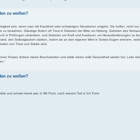
den zu wollen?
gkeit sein, wenn man mit Krankheit oder schwierigen Situationen umgeht. Sie helfen, nicht nur 
ke zu bewahren. Gläubige finden oft Trost in Gebeten der Bitte um Heilung, Gebeten des Vertra
auch in Prüfungen verändern, und Gebeten um Kraft und Ausdauer, um Herausforderungen zu be
 sind, den Selbstglauben stärken, indem sie an den eigenen Wert in Gottes Augen erinnern, wobe
Finden von Trost und Stärke sind.
meinen Körper, lindere meine Beschwerden und stelle meine volle Gesundheit wieder her. Leite mei
en.“
den zu wollen?
bte und schwer krank war, in Wir Form, nach seinem Tod in Ich Form