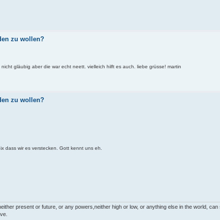
den zu wollen?
nicht gläubig aber die war echt neett. vielleich hilft es auch. liebe grüsse! martin
den zu wollen?
ix dass wir es verstecken. Gott kennt uns eh.
neither present or future, or any powers,neither high or low, or anything else in the world, ca
ive.