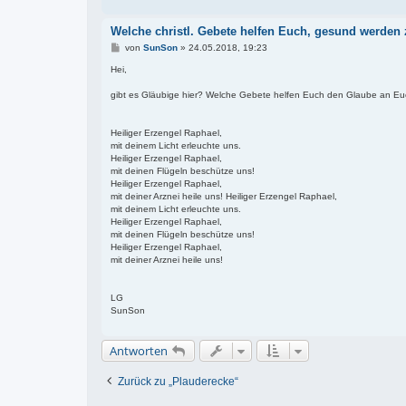
Welche christl. Gebete helfen Euch, gesund werden
B
von
SunSon
»
24.05.2018, 19:23
e
i
Hei,
t
r
gibt es Gläubige hier? Welche Gebete helfen Euch den Glaube an Euch 
a
g
Heiliger Erzengel Raphael,
mit deinem Licht erleuchte uns.
Heiliger Erzengel Raphael,
mit deinen Flügeln beschütze uns!
Heiliger Erzengel Raphael,
mit deiner Arznei heile uns! Heiliger Erzengel Raphael,
mit deinem Licht erleuchte uns.
Heiliger Erzengel Raphael,
mit deinen Flügeln beschütze uns!
Heiliger Erzengel Raphael,
mit deiner Arznei heile uns!
LG
SunSon
Antworten
Zurück zu „Plauderecke“