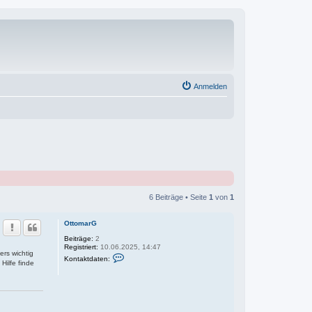
Anmelden
6 Beiträge • Seite
1
von
1
OttomarG
Beiträge:
2
Registriert:
10.06.2025, 14:47
ers wichtig
K
Kontaktdaten:
o
Hilfe finde
n
t
a
k
t