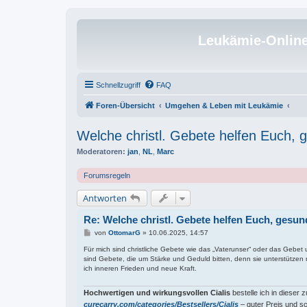
Leukämie-Onlin
Schnellzugriff
FAQ
Foren-Übersicht
Umgehen & Leben mit Leukämie
Welche christl. Gebete helfen Euch, 
Moderatoren:
jan
,
NL
,
Marc
Forumsregeln
Antworten
Re: Welche christl. Gebete helfen Euch, gesu
B
von
OttomarG
»
10.06.2025, 14:57
e
i
Für mich sind christliche Gebete wie das „Vaterunser“ oder das Gebet 
t
sind Gebete, die um Stärke und Geduld bitten, denn sie unterstützen 
r
ich inneren Frieden und neue Kraft.
a
g
Hochwertigen und wirkungsvollen Cialis
bestelle ich in dieser 
curecarry.com/categories/Bestsellers/Cialis
– guter Preis und sc