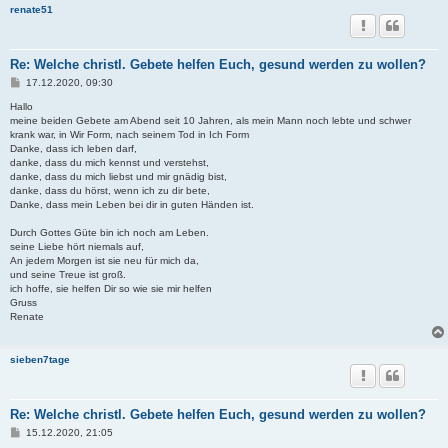
renate51
Re: Welche christl. Gebete helfen Euch, gesund werden zu wollen?
B
17.12.2020, 09:30
e
i
Hallo
t
meine beiden Gebete am Abend seit 10 Jahren, als mein Mann noch lebte und schwer
r
krank war, in Wir Form, nach seinem Tod in Ich Form
a
Danke, dass ich leben darf,
g
danke, dass du mich kennst und verstehst,
danke, dass du mich liebst und mir gnädig bist,
danke, dass du hörst, wenn ich zu dir bete,
Danke, dass mein Leben bei dir in guten Händen ist.
Durch Gottes Güte bin ich noch am Leben.
seine Liebe hört niemals auf,
An jedem Morgen ist sie neu für mich da,
und seine Treue ist groß.
ich hoffe, sie helfen Dir so wie sie mir helfen
Gruss
Renate
sieben7tage
Re: Welche christl. Gebete helfen Euch, gesund werden zu wollen?
B
15.12.2020, 21:05
e