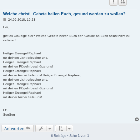
Welche christl. Gebete helfen Euch, gesund werden zu wollen?
B
24.05.2018, 19:23
e
i
Hei,
t
r
gibt es Gläubige hier? Welche Gebete helfen Euch den Glaube an Euch selbst nicht zu
a
verlieren!
g
Heiliger Erzengel Raphael,
mit deinem Licht erleuchte uns.
Heiliger Erzengel Raphael,
mit deinen Flügeln beschütze uns!
Heiliger Erzengel Raphael,
mit deiner Arznei heile uns! Heiliger Erzengel Raphael,
mit deinem Licht erleuchte uns.
Heiliger Erzengel Raphael,
mit deinen Flügeln beschütze uns!
Heiliger Erzengel Raphael,
mit deiner Arznei heile uns!
LG
SunSon
Antworten
6 Beiträge • Seite
1
von
1