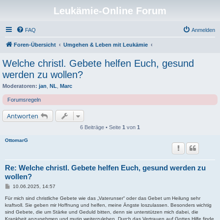
Leukämie-Online Forum
FAQ
Anmelden
Foren-Übersicht
Umgehen & Leben mit Leukämie
Welche christl. Gebete helfen Euch, gesund
werden zu wollen?
Moderatoren:
jan
,
NL
,
Marc
Forumsregeln
Antworten
6 Beiträge • Seite
1
von
1
OttomarG
Re: Welche christl. Gebete helfen Euch, gesund werden zu
wollen?
B
10.06.2025, 14:57
e
i
Für mich sind christliche Gebete wie das „Vaterunser“ oder das Gebet um Heilung sehr
t
kraftvoll. Sie geben mir Hoffnung und helfen, meine Ängste loszulassen. Besonders wichtig
r
sind Gebete, die um Stärke und Geduld bitten, denn sie unterstützen mich dabei, die
a
Krankheit anzunehmen und mutig weiterzuleben. Durch das Vertrauen auf Gottes Hilfe finde