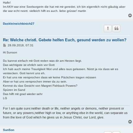
i
Hallo!
t
Im AKH war eine Seelsorgerin die hat mit mir geredet. ich bin eigentlich nicht gläubig aber
r
die war echt neett. vielleich hilft es auch. liebe grüsse! martin
a
g
Daskleineichbinich27
Re: Welche christl. Gebete helfen Euch, gesund werden zu wollen?
B
28.09.2018, 07:31
e
i
Hi Sunson
t
r
Du kannst einfach mit Gott reden was dir am Herzen liegt.
a
Das wichtigste ist ehrlich sein vor Gott
g
Ich hab auch meine Traurigkeit Wut und alles raus gelassen. Nützt ja nix dass wir es
verstecken. Gott kennt uns eh.
Er hat uns nie versprochen dass wir keine Päckchen tragen müssen
Aber er hat uns versprochen immer da zu sein.
Kennst du das Gesicht von Margret Fishback Powers?
Spüren im Sand
Das hilft mit grad wieder sehr
LG
For I am quite sure:neither death or life, neither angels or demons, neither present or
future, or any powers,neither high or low, or anything else in the world, can separate us
from the love of God which he gives us in Jesus Christ, our Lord, give.
SunSon