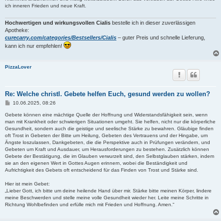
g
ich inneren Frieden und neue Kraft.
Hochwertigen und wirkungsvollen Cialis
bestelle ich in dieser zuverlässigen
Apotheke:
curecarry.com/categories/Bestsellers/Cialis
– guter Preis und schnelle Lieferung,
kann ich nur empfehlen!
PizzaLover
Re: Welche christl. Gebete helfen Euch, gesund werden zu wollen?
B
10.06.2025, 08:26
e
i
Gebete können eine mächtige Quelle der Hoffnung und Widerstandsfähigkeit sein, wenn
t
man mit Krankheit oder schwierigen Situationen umgeht. Sie helfen, nicht nur die körperliche
r
Gesundheit, sondern auch die geistige und seelische Stärke zu bewahren. Gläubige finden
a
oft Trost in Gebeten der Bitte um Heilung, Gebeten des Vertrauens und der Hingabe, um
g
Ängste loszulassen, Dankgebeten, die die Perspektive auch in Prüfungen verändern, und
Gebeten um Kraft und Ausdauer, um Herausforderungen zu bestehen. Zusätzlich können
Gebete der Bestätigung, die im Glauben verwurzelt sind, den Selbstglauben stärken, indem
sie an den eigenen Wert in Gottes Augen erinnern, wobei die Beständigkeit und
Aufrichtigkeit des Gebets oft entscheidend für das Finden von Trost und Stärke sind.
Hier ist mein Gebet:
„Lieber Gott, ich bitte um deine heilende Hand über mir. Stärke bitte meinen Körper, lindere
meine Beschwerden und stelle meine volle Gesundheit wieder her. Leite meine Schritte in
Richtung Wohlbefinden und erfülle mich mit Frieden und Hoffnung. Amen.“