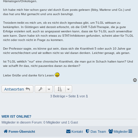
Hämatogen/Onkologen.
Ich habe mich hier schon ganz viel durch Eure posts gelesen (Ibby, Marlene und Co.) und
das hat uns Mut gemacht und uns auch beruhigt.
Trotzdem treibt es mich um, ob es nicht doch irgendwas gibt, um T-LGL wirksam zu
bekämpfen. In Göttingen wird derzeit erforscht, ob die CAR T-Zell-Therapie, die ja gute
Erfolge erzielen soll, auch so angepasst werden kann, dass sie für T-LGL auch anwendbar
sein kann. Dann habe ich noch etwas zu STAT-Inhibitoren gefunden, scheint aber für T-LGL
nicht oder noch nicht in Frage zu kommen.
Der Professor sagte, es könne gut sein, dass sich die Krankheit 5 oder auch 10 Jahre gar
nicht verschlechtert und wir sollten nicht so viel daran denken. Leichter gesagt, als getan.
Ist T-LGL wirklich "nur" eine chronische Krankheit, die man gut in Schach halten kann? Und
wie schafft Ihr das, nicht pausenlos daran zu denken?
Liebe Grüße und danke für's Lesen
Antworten
3 Beiträge • Seite
1
von
1
WER IST ONLINE?
Mitglieder in diesem Forum: 0 Mitglieder und 1 Gast
Foren-Übersicht
Kontakt
Das Team
Mitglieder