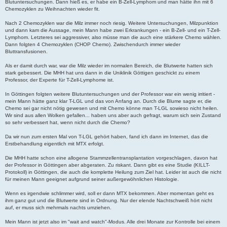
Blutuntersuchungen. Dann hieß es, er habe ein B-Zell-Lymphom und man hätte ihn mit 6
Chemozyklen zu Weihnachten wieder fit.
Nach 2 Chemozyklen war die Milz immer noch riesig. Weitere Untersuchungen, Milzpunktion
und dann kam die Aussage, mein Mann habe zwei Erkrankungen - ein B-Zell- und ein T-Zell-
Lymphom. Letzteres sei aggressiver, also müsse man die auch eine stärkere Chemo wählen.
Dann folgten 4 Chemozyklen (CHOP Chemo). Zwischendurch immer wieder
Bluttransfusionen.
Als er damit durch war, war die Milz wieder im normalen Bereich, die Blutwerte hatten sich
stark gebessert. Die MHH hat uns dann in die Uniklinik Göttigen geschickt zu einem
Professor, der Experte für T-Zell-Lymphome ist.
In Göttingen folgten weitere Blutuntersuchungen und der Professor war ein wenig irritiert -
mein Mann hätte ganz klar T-LGL und das von Anfang an. Durch die Blume sagte er, die
Chemo sei gar nicht nötig gewesen und mit Chemo könne man T-LGL sowieso nicht heilen.
Wir sind aus allen Wolken gefallen... haben uns aber auch gefragt, warum sich sein Zustand
so sehr verbessert hat, wenn nicht durch die Chemo?
Da wir nun zum ersten Mal von T-LGL gehört haben, fand ich dann im Internet, das die
Erstbehandlung eigentlich mit MTX erfolgt.
Die MHH hatte schon eine allogene Stammzellentransplantation vorgeschlagen, davon hat
der Professor in Göttingen aber abgeraten. Zu riskant. Dann gibt es eine Studie (KILLT-
Protokoll) in Göttingen, die auch die komplette Heilung zum Ziel hat. Leider ist auch die nicht
für meinen Mann geeignet aufgrund seiner außergewöhnlichen Histologie.
Wenn es irgendwie schlimmer wird, soll er dann MTX bekommen. Aber momentan geht es
ihm ganz gut und die Blutwerte sind in Ordnung. Nur der elende Nachtschweiß hört nicht
auf, er muss sich mehrmals nachts umziehen.
Mein Mann ist jetzt also im "wait and watch"-Modus. Alle drei Monate zur Kontrolle bei einem