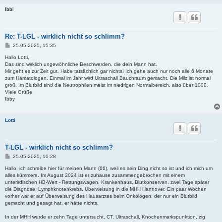
Ibbi
Re: T-LGL - wirklich nicht so schlimm?
B
25.05.2025, 15:35
e
i
Hallo Lotti,
t
Das sind wirklich ungewöhnliche Beschwerden, die dein Mann hat.
r
Mir geht es zur Zeit gut. Habe tatsächlich gar nichts! Ich gehe auch nur noch alle 6 Monate
a
zum Hämatologen. Einmal im Jahr wird Ultraschall Bauchraum gemacht. Die Milz ist normal
g
groß. Im Blutbild sind die Neutrophilen meist im niedrigen Normalbereich, also über 1000.
Viele Grüße
Ibby
Lotti
T-LGL - wirklich nicht so schlimm?
B
25.05.2025, 10:28
e
i
Hallo, ich schreibe hier für meinen Mann (66), weil es sein Ding nicht so ist und ich mich um
t
alles kümmere. Im August 2024 ist er zuhause zusammengebrochen mit einem
r
unterirdischen HB-Wert - Rettungswagen, Krankenhaus, Blutkonserven, zwei Tage später
a
die Diagnose: Lymphknotenkrebs. Überweisung in die MHH Hannover. Ein paar Wochen
g
vorher war er auf Überweisung des Hausarztes beim Onkologen, der nur ein Blutbild
gemacht und gesagt hat, er hätte nichts.
In der MHH wurde er zehn Tage untersucht, CT, Ultraschall, Knochenmarkspunktion, zig