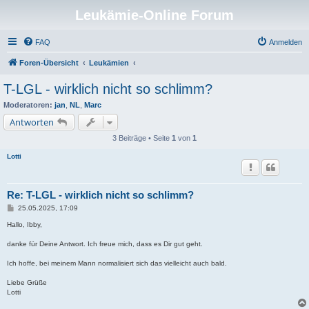
Leukämie-Online Forum
FAQ
Anmelden
Foren-Übersicht
Leukämien
T-LGL - wirklich nicht so schlimm?
Moderatoren:
jan
,
NL
,
Marc
Antworten
3 Beiträge • Seite
1
von
1
Lotti
Re: T-LGL - wirklich nicht so schlimm?
B
25.05.2025, 17:09
e
i
Hallo, Ibby,
t
r
danke für Deine Antwort. Ich freue mich, dass es Dir gut geht.
a
g
Ich hoffe, bei meinem Mann normalisiert sich das vielleicht auch bald.
Liebe Grüße
Lotti