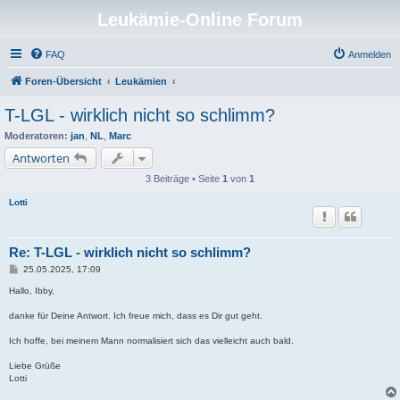
Leukämie-Online Forum
FAQ
Anmelden
Foren-Übersicht
Leukämien
T-LGL - wirklich nicht so schlimm?
Moderatoren:
jan
,
NL
,
Marc
Antworten
3 Beiträge • Seite
1
von
1
Lotti
Re: T-LGL - wirklich nicht so schlimm?
B
25.05.2025, 17:09
e
i
Hallo, Ibby,
t
r
danke für Deine Antwort. Ich freue mich, dass es Dir gut geht.
a
g
Ich hoffe, bei meinem Mann normalisiert sich das vielleicht auch bald.
Liebe Grüße
Lotti