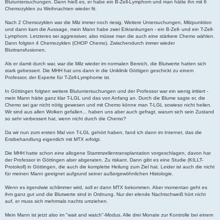
Blutuntersuchungen. Dann hieß es, er habe ein B-Zell-Lymphom und man hätte ihn mit 6
Chemozyklen zu Weihnachten wieder fit.
Nach 2 Chemozyklen war die Milz immer noch riesig. Weitere Untersuchungen, Milzpunktion
und dann kam die Aussage, mein Mann habe zwei Erkrankungen - ein B-Zell- und ein T-Zell-
Lymphom. Letzteres sei aggressiver, also müsse man die auch eine stärkere Chemo wählen.
Dann folgten 4 Chemozyklen (CHOP Chemo). Zwischendurch immer wieder
Bluttransfusionen.
Als er damit durch war, war die Milz wieder im normalen Bereich, die Blutwerte hatten sich
stark gebessert. Die MHH hat uns dann in die Uniklinik Göttigen geschickt zu einem
Professor, der Experte für T-Zell-Lymphome ist.
In Göttingen folgten weitere Blutuntersuchungen und der Professor war ein wenig irritiert -
mein Mann hätte ganz klar T-LGL und das von Anfang an. Durch die Blume sagte er, die
Chemo sei gar nicht nötig gewesen und mit Chemo könne man T-LGL sowieso nicht heilen.
Wir sind aus allen Wolken gefallen... haben uns aber auch gefragt, warum sich sein Zustand
so sehr verbessert hat, wenn nicht durch die Chemo?
Da wir nun zum ersten Mal von T-LGL gehört haben, fand ich dann im Internet, das die
Erstbehandlung eigentlich mit MTX erfolgt.
Die MHH hatte schon eine allogene Stammzellentransplantation vorgeschlagen, davon hat
der Professor in Göttingen aber abgeraten. Zu riskant. Dann gibt es eine Studie (KILLT-
Protokoll) in Göttingen, die auch die komplette Heilung zum Ziel hat. Leider ist auch die nicht
für meinen Mann geeignet aufgrund seiner außergewöhnlichen Histologie.
Wenn es irgendwie schlimmer wird, soll er dann MTX bekommen. Aber momentan geht es
ihm ganz gut und die Blutwerte sind in Ordnung. Nur der elende Nachtschweiß hört nicht
auf, er muss sich mehrmals nachts umziehen.
Mein Mann ist jetzt also im "wait and watch"-Modus. Alle drei Monate zur Kontrolle bei einem