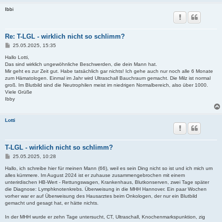
Ibbi
Re: T-LGL - wirklich nicht so schlimm?
B
25.05.2025, 15:35
e
i
Hallo Lotti,
t
Das sind wirklich ungewöhnliche Beschwerden, die dein Mann hat.
r
Mir geht es zur Zeit gut. Habe tatsächlich gar nichts! Ich gehe auch nur noch alle 6 Monate
a
zum Hämatologen. Einmal im Jahr wird Ultraschall Bauchraum gemacht. Die Milz ist normal
g
groß. Im Blutbild sind die Neutrophilen meist im niedrigen Normalbereich, also über 1000.
Viele Grüße
Ibby
Lotti
T-LGL - wirklich nicht so schlimm?
B
25.05.2025, 10:28
e
i
Hallo, ich schreibe hier für meinen Mann (66), weil es sein Ding nicht so ist und ich mich um
t
alles kümmere. Im August 2024 ist er zuhause zusammengebrochen mit einem
r
unterirdischen HB-Wert - Rettungswagen, Krankenhaus, Blutkonserven, zwei Tage später
a
die Diagnose: Lymphknotenkrebs. Überweisung in die MHH Hannover. Ein paar Wochen
g
vorher war er auf Überweisung des Hausarztes beim Onkologen, der nur ein Blutbild
gemacht und gesagt hat, er hätte nichts.
In der MHH wurde er zehn Tage untersucht, CT, Ultraschall, Knochenmarkspunktion, zig