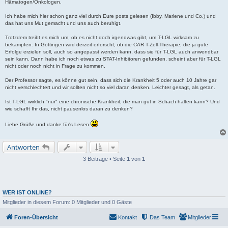
Hämatogen/Onkologen.
Ich habe mich hier schon ganz viel durch Eure posts gelesen (Ibby, Marlene und Co.) und
das hat uns Mut gemacht und uns auch beruhigt.
Trotzdem treibt es mich um, ob es nicht doch irgendwas gibt, um T-LGL wirksam zu
bekämpfen. In Göttingen wird derzeit erforscht, ob die CAR T-Zell-Therapie, die ja gute
Erfolge erzielen soll, auch so angepasst werden kann, dass sie für T-LGL auch anwendbar
sein kann. Dann habe ich noch etwas zu STAT-Inhibitoren gefunden, scheint aber für T-LGL
nicht oder noch nicht in Frage zu kommen.
Der Professor sagte, es könne gut sein, dass sich die Krankheit 5 oder auch 10 Jahre gar
nicht verschlechtert und wir sollten nicht so viel daran denken. Leichter gesagt, als getan.
Ist T-LGL wirklich "nur" eine chronische Krankheit, die man gut in Schach halten kann? Und
wie schafft Ihr das, nicht pausenlos daran zu denken?
Liebe Grüße und danke für's Lesen
Antworten
3 Beiträge • Seite
1
von
1
WER IST ONLINE?
Mitglieder in diesem Forum: 0 Mitglieder und 0 Gäste
Foren-Übersicht
Kontakt
Das Team
Mitglieder