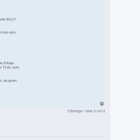
t
i
die (KILLT-
 hört nicht
te Erfolge
r T-LGL nicht
t, als getan.
N
a
3 Beiträge • Seite
1
von
1
c
h
o
b
e
n