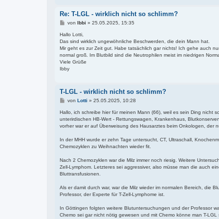
Re: T-LGL - wirklich nicht so schlimm?
B
von
Ibbi
»
25.05.2025, 15:35
e
i
Hallo Lotti,
t
Das sind wirklich ungewöhnliche Beschwerden, die dein Mann hat.
r
Mir geht es zur Zeit gut. Habe tatsächlich gar nichts! Ich gehe auch 
a
normal groß. Im Blutbild sind die Neutrophilen meist im niedrigen Norm
g
Viele Grüße
Ibby
T-LGL - wirklich nicht so schlimm?
B
von
Lotti
»
25.05.2025, 10:28
e
i
Hallo, ich schreibe hier für meinen Mann (66), weil es sein Ding nic
t
unterirdischen HB-Wert - Rettungswagen, Krankenhaus, Blutkonserve
r
vorher war er auf Überweisung des Hausarztes beim Onkologen, der nur
a
g
In der MHH wurde er zehn Tage untersucht, CT, Ultraschall, Knochenm
Chemozyklen zu Weihnachten wieder fit.
Nach 2 Chemozyklen war die Milz immer noch riesig. Weitere Untersuc
Zell-Lymphom. Letzteres sei aggressiver, also müsse man die auch 
Bluttransfusionen.
Als er damit durch war, war die Milz wieder im normalen Bereich, die B
Professor, der Experte für T-Zell-Lymphome ist.
In Göttingen folgten weitere Blutuntersuchungen und der Professor war
Chemo sei gar nicht nötig gewesen und mit Chemo könne man T-LGL sow