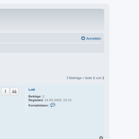
Anmelden
3 Beiträge • Seite
1
von
1
Lotti
Beiträge:
2
Registriert:
24.05.2025, 23:12
K
Kontaktdaten:
o
n
t
a
k
t
d
a
t
N