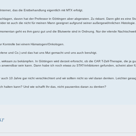
ternet, das die Erstbehandlung eigentlich mit MTX erfolgt.
hlagen, davon hat der Professor in Göttingen aber abgeraten. Zu riskant. Dann gibt es eine Stu
Leider ist auch die nicht für meinen Mann geeignet aufgrund seiner außergewöhnlichen Histologie.
momentan geht es ihm ganz gut und die Blutwerte sind in Ordnung. Nur der elende Nachtschweiß
 zur Kontrolle bei einem Hämatogen/Onkologen.
Marlene und Co.) und das hat uns Mut gemacht und uns auch beruhigt.
wirksam zu bekämpfen. In Göttingen wird derzeit erforscht, ob die CAR T-Zell-Therapie, die ja gu
ch anwendbar sein kann. Dann habe ich noch etwas zu STAT-Inhibitoren gefunden, scheint aber fü
auch 10 Jahre gar nicht verschlechtert und wir sollten nicht so viel daran denken. Leichter gesag
hach halten kann? Und wie schafft Ihr das, nicht pausenlos daran zu denken?
L)“