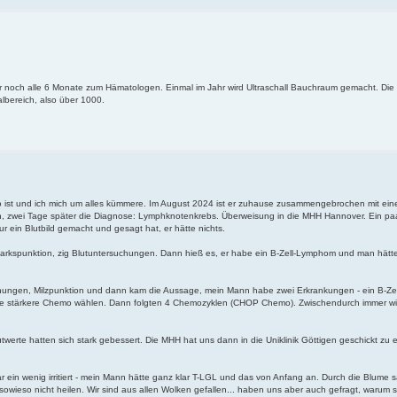
nur noch alle 6 Monate zum Hämatologen. Einmal im Jahr wird Ultraschall Bauchraum gemacht. Die M
albereich, also über 1000.
ht so ist und ich mich um alles kümmere. Im August 2024 ist er zuhause zusammengebrochen mit ei
n, zwei Tage später die Diagnose: Lymphknotenkrebs. Überweisung in die MHH Hannover. Ein p
 ein Blutbild gemacht und gesagt hat, er hätte nichts.
arkspunktion, zig Blutuntersuchungen. Dann hieß es, er habe ein B-Zell-Lymphom und man hätte
hungen, Milzpunktion und dann kam die Aussage, mein Mann habe zwei Erkrankungen - ein B-Zell
eine stärkere Chemo wählen. Dann folgten 4 Chemozyklen (CHOP Chemo). Zwischendurch immer w
lutwerte hatten sich stark gebessert. Die MHH hat uns dann in die Uniklinik Göttigen geschickt zu 
 ein wenig irritiert - mein Mann hätte ganz klar T-LGL und das von Anfang an. Durch die Blume sa
ieso nicht heilen. Wir sind aus allen Wolken gefallen... haben uns aber auch gefragt, warum s