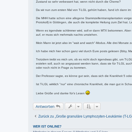
Zustand so sehr verbessert hat, wenn nicht durch die Chemo?
Da wir nun zum ersten Mal von T-LGL gehört haben, fand ich dann im In
Die MHH hatte schon eine allogene Stammzellentransplantation vorgesc
Protokoll) in Göttingen, die auch die komplette Heilung zum Ziel hat. 
Wenn es irgendwie schlimmer wird, soll er dann MTX bekommen. Aber 
auf, er muss sich mehrmals nachts umziehen.
Mein Mann ist jetzt also im "wait and watch"-Modus. Alle drei Monate
Ich habe mich hier schon ganz viel durch Eure posts gelesen (Ibby, 
Trotzdem treibt es mich um, ob es nicht doch irgendwas gibt, um T-LGL 
erzielen soll, auch so angepasst werden kann, dass sie für T-LGL au
oder noch nicht in Frage zu kommen.
Der Professor sagte, es könne gut sein, dass sich die Krankheit 5 oder 
Ist T-LGL wirklich "nur" eine chronische Krankheit, die man gut in Sc
Liebe Grüße und danke für's Lesen
Antworten
Zurück zu „Große granuläre Lymphozyten-Leukämie (T-LG
WER IST ONLINE?
Mitglieder in diesem Forum: 0 Mitglieder und 2 Gäste