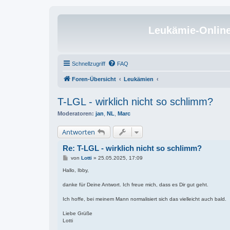
Leukämie-Onlin
Schnellzugriff
FAQ
Foren-Übersicht
Leukämien
T-LGL - wirklich nicht so schlimm?
Moderatoren:
jan
,
NL
,
Marc
Antworten
Re: T-LGL - wirklich nicht so schlimm?
B
von
Lotti
»
25.05.2025, 17:09
e
i
Hallo, Ibby,
t
r
danke für Deine Antwort. Ich freue mich, dass es Dir gut geht.
a
g
Ich hoffe, bei meinem Mann normalisiert sich das vielleicht auch bald.
Liebe Grüße
Lotti