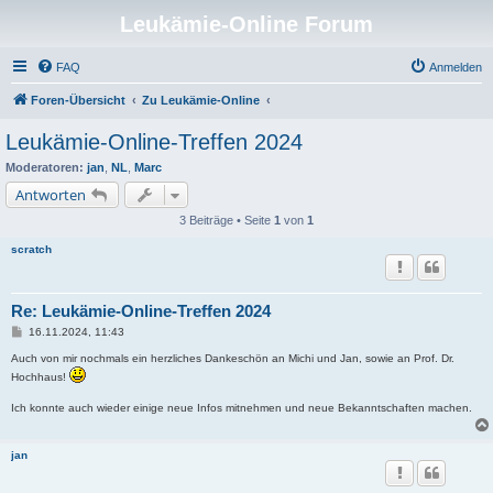
Leukämie-Online Forum
FAQ
Anmelden
Foren-Übersicht
Zu Leukämie-Online
Leukämie-Online-Treffen 2024
Moderatoren:
jan
,
NL
,
Marc
Antworten
3 Beiträge • Seite
1
von
1
scratch
Re: Leukämie-Online-Treffen 2024
B
16.11.2024, 11:43
e
i
Auch von mir nochmals ein herzliches Dankeschön an Michi und Jan, sowie an Prof. Dr.
t
Hochhaus!
r
a
Ich konnte auch wieder einige neue Infos mitnehmen und neue Bekanntschaften machen.
g
jan