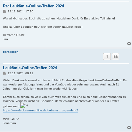
Re: Leukämie-Online-Treffen 2024
B
12.11.2024, 17:16
e
i
War wirklich super, Euch alle zu sehen. Herzlichen Dank für Eure aktive Teilnahme!
t
r
Und ja, über Spenden freut sich der Verein natürlich riesig!
a
g
Herzliche Grüße
Jan
paradoxon
Leukämie-Online-Treffen 2024
B
12.11.2024, 08:11
e
i
Vielen Dank noch einmal an Jan und Michi für das diesjährige Leukämie-Online-Treffen! Es
t
war wieder perfekt organisiert und die Vorträge wieder sehr interessant. Auch nach 11
r
Jahren mit der CML lernt man immer wieder viel Neues.
a
g
Es war auch schön, so viele von euch wiederzusehen und auch neue Bekanntschaften zu
machen. Vergesst nicht die Spenden, damit es auch nächstes Jahr wieder ein Treffen
geben kann
https://www.leukaemie-online.de/ueber-u ... /spenden-2
Viele Grüße
Jonathan