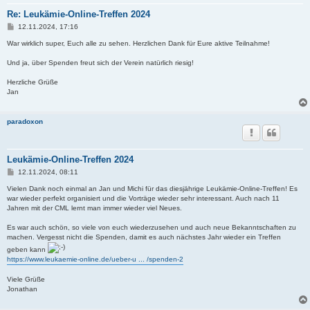
Re: Leukämie-Online-Treffen 2024
B
12.11.2024, 17:16
e
i
War wirklich super, Euch alle zu sehen. Herzlichen Dank für Eure aktive Teilnahme!
t
r
Und ja, über Spenden freut sich der Verein natürlich riesig!
a
g
Herzliche Grüße
Jan
paradoxon
Leukämie-Online-Treffen 2024
B
12.11.2024, 08:11
e
i
Vielen Dank noch einmal an Jan und Michi für das diesjährige Leukämie-Online-Treffen! Es
t
war wieder perfekt organisiert und die Vorträge wieder sehr interessant. Auch nach 11
r
Jahren mit der CML lernt man immer wieder viel Neues.
a
g
Es war auch schön, so viele von euch wiederzusehen und auch neue Bekanntschaften zu
machen. Vergesst nicht die Spenden, damit es auch nächstes Jahr wieder ein Treffen
geben kann
https://www.leukaemie-online.de/ueber-u ... /spenden-2
Viele Grüße
Jonathan