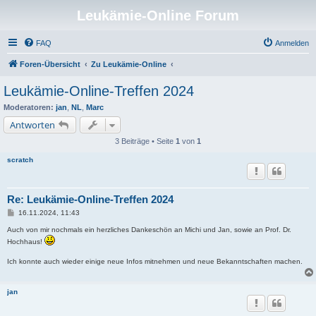
Leukämie-Online Forum
FAQ
Anmelden
Foren-Übersicht
Zu Leukämie-Online
Leukämie-Online-Treffen 2024
Moderatoren:
jan
,
NL
,
Marc
Antworten
3 Beiträge • Seite
1
von
1
scratch
Re: Leukämie-Online-Treffen 2024
B
16.11.2024, 11:43
e
i
Auch von mir nochmals ein herzliches Dankeschön an Michi und Jan, sowie an Prof. Dr.
t
Hochhaus!
r
a
Ich konnte auch wieder einige neue Infos mitnehmen und neue Bekanntschaften machen.
g
jan