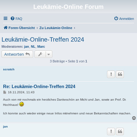
Leukämie-Online Forum
FAQ
Anmelden
Foren-Übersicht
Zu Leukämie-Online
Leukämie-Online-Treffen 2024
Moderatoren:
jan
,
NL
,
Marc
Antworten
3 Beiträge • Seite
1
von
1
scratch
Re: Leukämie-Online-Treffen 2024
B
16.11.2024, 11:43
e
i
Auch von mir nochmals ein herzliches Dankeschön an Michi und Jan, sowie an Prof. Dr.
t
Hochhaus!
r
a
Ich konnte auch wieder einige neue Infos mitnehmen und neue Bekanntschaften machen.
g
jan