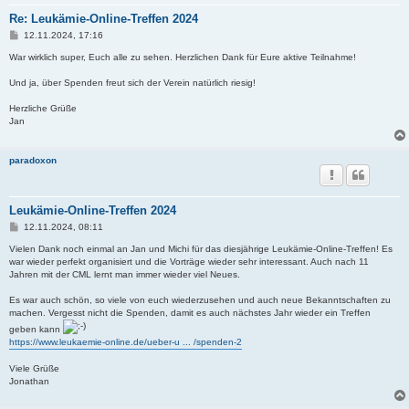
Re: Leukämie-Online-Treffen 2024
B
12.11.2024, 17:16
e
i
War wirklich super, Euch alle zu sehen. Herzlichen Dank für Eure aktive Teilnahme!
t
r
Und ja, über Spenden freut sich der Verein natürlich riesig!
a
g
Herzliche Grüße
Jan
paradoxon
Leukämie-Online-Treffen 2024
B
12.11.2024, 08:11
e
i
Vielen Dank noch einmal an Jan und Michi für das diesjährige Leukämie-Online-Treffen! Es
t
war wieder perfekt organisiert und die Vorträge wieder sehr interessant. Auch nach 11
r
Jahren mit der CML lernt man immer wieder viel Neues.
a
g
Es war auch schön, so viele von euch wiederzusehen und auch neue Bekanntschaften zu
machen. Vergesst nicht die Spenden, damit es auch nächstes Jahr wieder ein Treffen
geben kann
https://www.leukaemie-online.de/ueber-u ... /spenden-2
Viele Grüße
Jonathan