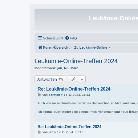
Leukämie-Onlin
Schnellzugriff
FAQ
Foren-Übersicht
Zu Leukämie-Online
Leukämie-Online-Treffen 2024
Moderatoren:
jan
,
NL
,
Marc
Antworten
Re: Leukämie-Online-Treffen 2024
B
von
scratch
»
16.11.2024, 11:43
e
i
Auch von mir nochmals ein herzliches Dankeschön an Michi und Jan, 
t
r
Ich konnte auch wieder einige neue Infos mitnehmen und neue Beka
a
g
Re: Leukämie-Online-Treffen 2024
B
von
jan
»
12.11.2024, 17:16
e