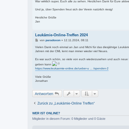
i
War wirklich super, Euch alle zu sehen. Herzlichen Dank für Eure aktiv
t
r
Und ja, über Spenden freut sich der Verein natürlich riesig!
a
g
Herzliche Grüße
Jan
Leukämie-Online-Treffen 2024
B
von
paradoxon
»
12.11.2024, 08:11
e
i
Vielen Dank noch einmal an Jan und Michi für das diesjährige Leukämie
t
Jahren mit der CML lernt man immer wieder viel Neues.
r
a
Es war auch schön, so viele von euch wiederzusehen und auch neue B
g
geben kann
https://www.leukaemie-online.de/ueber-u ... /spenden-2
Viele Grüße
Jonathan
Antworten
Zurück zu „Leukämie-Online Treffen“
WER IST ONLINE?
Mitglieder in diesem Forum: 0 Mitglieder und 0 Gäste