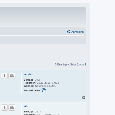
Anmelden
3 Beiträge • Seite
1
von
1
scratch
Beiträge:
342
Registriert:
22.11.2010, 17:23
Wohnort:
Neumarkt i.d.Opf.
K
Kontaktdaten:
o
n
N
t
a
a
k
c
jan
t
h
d
o
Beiträge:
2274
a
Registriert:
19.07.2010, 10:14