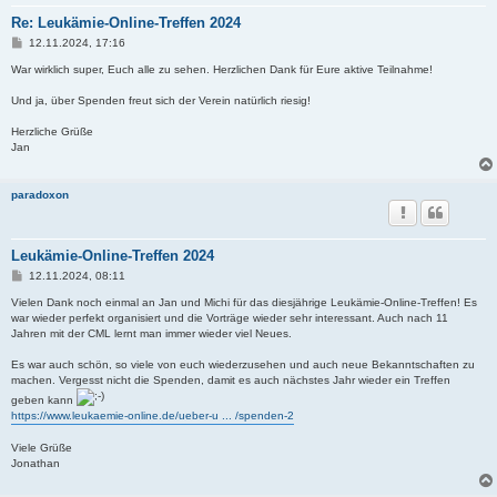
Re: Leukämie-Online-Treffen 2024
B
12.11.2024, 17:16
e
i
War wirklich super, Euch alle zu sehen. Herzlichen Dank für Eure aktive Teilnahme!
t
r
Und ja, über Spenden freut sich der Verein natürlich riesig!
a
g
Herzliche Grüße
Jan
paradoxon
Leukämie-Online-Treffen 2024
B
12.11.2024, 08:11
e
i
Vielen Dank noch einmal an Jan und Michi für das diesjährige Leukämie-Online-Treffen! Es
t
war wieder perfekt organisiert und die Vorträge wieder sehr interessant. Auch nach 11
r
Jahren mit der CML lernt man immer wieder viel Neues.
a
g
Es war auch schön, so viele von euch wiederzusehen und auch neue Bekanntschaften zu
machen. Vergesst nicht die Spenden, damit es auch nächstes Jahr wieder ein Treffen
geben kann
https://www.leukaemie-online.de/ueber-u ... /spenden-2
Viele Grüße
Jonathan