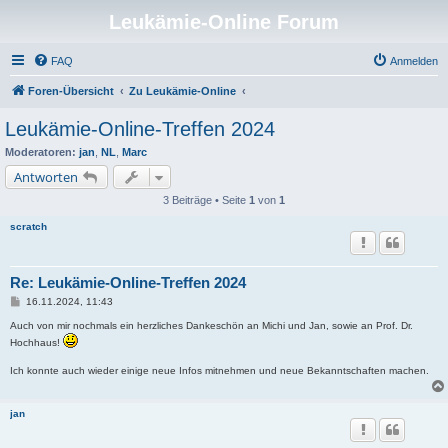
Leukämie-Online Forum
FAQ
Anmelden
Foren-Übersicht
Zu Leukämie-Online
Leukämie-Online-Treffen 2024
Moderatoren:
jan
,
NL
,
Marc
Antworten
3 Beiträge • Seite
1
von
1
scratch
Re: Leukämie-Online-Treffen 2024
B
16.11.2024, 11:43
e
i
Auch von mir nochmals ein herzliches Dankeschön an Michi und Jan, sowie an Prof. Dr.
t
Hochhaus!
r
a
Ich konnte auch wieder einige neue Infos mitnehmen und neue Bekanntschaften machen.
g
jan