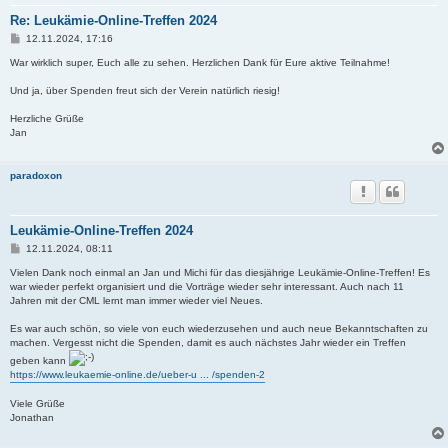
Re: Leukämie-Online-Treffen 2024
B
12.11.2024, 17:16
e
i
War wirklich super, Euch alle zu sehen. Herzlichen Dank für Eure aktive Teilnahme!
t
r
Und ja, über Spenden freut sich der Verein natürlich riesig!
a
g
Herzliche Grüße
Jan
paradoxon
Leukämie-Online-Treffen 2024
B
12.11.2024, 08:11
e
i
Vielen Dank noch einmal an Jan und Michi für das diesjährige Leukämie-Online-Treffen! Es
t
war wieder perfekt organisiert und die Vorträge wieder sehr interessant. Auch nach 11
r
Jahren mit der CML lernt man immer wieder viel Neues.
a
g
Es war auch schön, so viele von euch wiederzusehen und auch neue Bekanntschaften zu
machen. Vergesst nicht die Spenden, damit es auch nächstes Jahr wieder ein Treffen
geben kann
https://www.leukaemie-online.de/ueber-u ... /spenden-2
Viele Grüße
Jonathan