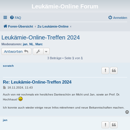
Leukämie-Online Forum
FAQ
Anmelden
Foren-Übersicht
Zu Leukämie-Online
Leukämie-Online-Treffen 2024
Moderatoren:
jan
,
NL
,
Marc
Antworten
3 Beiträge • Seite
1
von
1
scratch
Re: Leukämie-Online-Treffen 2024
B
16.11.2024, 11:43
e
i
Auch von mir nochmals ein herzliches Dankeschön an Michi und Jan, sowie an Prof. Dr.
t
Hochhaus!
r
a
Ich konnte auch wieder einige neue Infos mitnehmen und neue Bekanntschaften machen.
g
jan