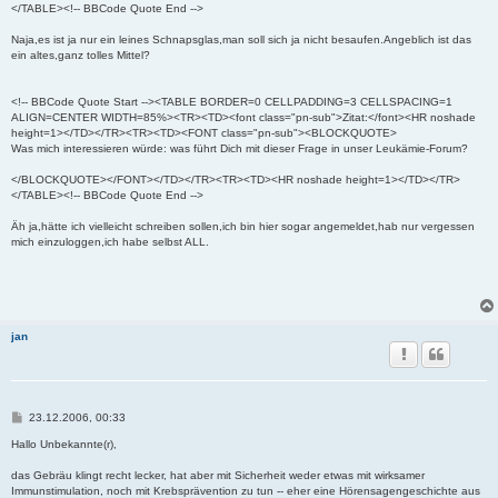
</TABLE><!-- BBCode Quote End -->
Naja,es ist ja nur ein leines Schnapsglas,man soll sich ja nicht besaufen.Angeblich ist das
ein altes,ganz tolles Mittel?
<!-- BBCode Quote Start --><TABLE BORDER=0 CELLPADDING=3 CELLSPACING=1
ALIGN=CENTER WIDTH=85%><TR><TD><font class="pn-sub">Zitat:</font><HR noshade
height=1></TD></TR><TR><TD><FONT class="pn-sub"><BLOCKQUOTE>
Was mich interessieren würde: was führt Dich mit dieser Frage in unser Leukämie-Forum?
</BLOCKQUOTE></FONT></TD></TR><TR><TD><HR noshade height=1></TD></TR>
</TABLE><!-- BBCode Quote End -->
Äh ja,hätte ich vielleicht schreiben sollen,ich bin hier sogar angemeldet,hab nur vergessen
mich einzuloggen,ich habe selbst ALL.
jan
B
23.12.2006, 00:33
e
i
Hallo Unbekannte(r),
t
r
das Gebräu klingt recht lecker, hat aber mit Sicherheit weder etwas mit wirksamer
a
Immunstimulation, noch mit Krebsprävention zu tun -- eher eine Hörensagengeschichte aus
g