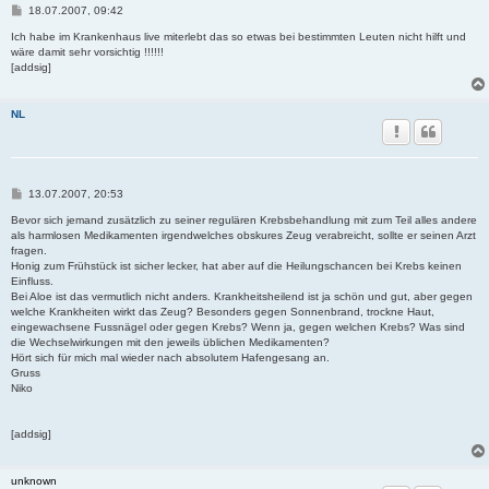
B
18.07.2007, 09:42
e
i
Ich habe im Krankenhaus live miterlebt das so etwas bei bestimmten Leuten nicht hilft und
t
wäre damit sehr vorsichtig !!!!!!
r
[addsig]
a
g
NL
B
13.07.2007, 20:53
e
i
Bevor sich jemand zusätzlich zu seiner regulären Krebsbehandlung mit zum Teil alles andere
t
als harmlosen Medikamenten irgendwelches obskures Zeug verabreicht, sollte er seinen Arzt
r
fragen.
a
Honig zum Frühstück ist sicher lecker, hat aber auf die Heilungschancen bei Krebs keinen
g
Einfluss.
Bei Aloe ist das vermutlich nicht anders. Krankheitsheilend ist ja schön und gut, aber gegen
welche Krankheiten wirkt das Zeug? Besonders gegen Sonnenbrand, trockne Haut,
eingewachsene Fussnägel oder gegen Krebs? Wenn ja, gegen welchen Krebs? Was sind
die Wechselwirkungen mit den jeweils üblichen Medikamenten?
Hört sich für mich mal wieder nach absolutem Hafengesang an.
Gruss
Niko
[addsig]
unknown