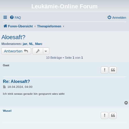
Leukämie-Online Forum
FAQ
Anmelden
Foren-Übersicht
Therapieformen
Aloesaft?
Moderatoren:
jan
,
NL
,
Marc
Antworten
10 Beiträge • Seite
1
von
1
Gast
Re: Aloesaft?
B
18.04.2024, 04:00
e
i
Ich trink sowas gerade bin gespannt wies wirkt
t
r
a
g
Wusel