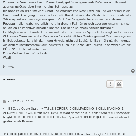
Zutaten der Wundermischung: Bienenhonig gehört morgens aufs Brötchen und Portwein
abends ins Glas, aber bitte nicht ins Schnapsglas.
Ich halte es da lieber mit Jan: Sport und vitaminreiche Kost. Dazu hin und wieder mal in die
Sauna und Bewegung an der frischen Luft. Damit hat man das Allerbeste für eine natürliche
Stärkung seines Immunsystems getan. Ominöse Saftgemische entsprechend deiner
Rezeptur helfen dabei sicherlich nicht. In diesem Fall hört es sich aber wenigstens nicht so
an, als ob es irgendwie schaden könnte. Das kann so etwas nämlich durchaus:
Ein Mitglied meiner Familie hatte mir mal Echinacea aus der Apotheke besorgt, weil er meiner
CLL etwas Gutes tun wollte. Das ist ein frei verkäufliches Stärkungsmittel fürs Immunsystem.
Im Beipackzettel fand ich dann den Hinweis: nicht bei Leukämie! Es erhöht nämlich, genau
wie andere Immunsystem-Stärkungsmittel auch, die Anzahl der Leukos - also wohl auch die
BÖSEN!!! Denk mal drüber nach!
Frohe Weihnachten wünscht dir
Waldi
[addsig]
unknown
B
23.12.2006, 11:43
e
i
<!-- BBCode Quote Start --><TABLE BORDER=0 CELLPADDING=3 CELLSPACING=1
t
ALIGN=CENTER WIDTH=85%><TR><TD><font class="pn-sub">Zitat:</font><HR noshade
r
height=1></TD></TR><TR><TD><FONT class="pn-sub"><BLOCKQUOTE> das ist allemal
a
gesünder als Portwein.
g
</BLOCKQUOTE></FONT></TD></TR><TR><TD><HR noshade height=1></TD></TR>