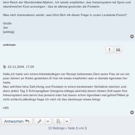
dem Reich der Wundermittel-Mythen. Ich würde empfehlen, das Immunsystem mit Sport und
vitaminreicher Kost anzuregen - das ist allemal gesünder als Portwein.
Was mich interessieren würde: was führt Dich mit dieser Frage in unser Leukämie-Forum?
Grüße
Jan
[addsig]
unknown
B
22.12.2006, 17:28
e
i
Hallo,ich habe von einem Arbeitskollegen ein Rezept bekommen.Dem seine Frau ist vor ein
t
paar Jahren an Krebs gestorben.Er hat mir etwas empfohlen was er damals irgendwo her
r
hatte.
a
Man soll Aloe-Vera Saft,Honig und Portwein in einem bestimmten Verhältnis mischen und
g
dann jeden Tag 3 Schnapsgläser (morgens,mittags,abends) davon trinken.Soll super fürs
Immunsystem sein,kennt das jemand oder hat davon schon irgendwer mal gehört?Wäre ja
nicht schlecht,allerdings frage ich mich ob das überhaupt etwas bringt.
mfG
Antworten
10 Beiträge • Seite
1
von
1