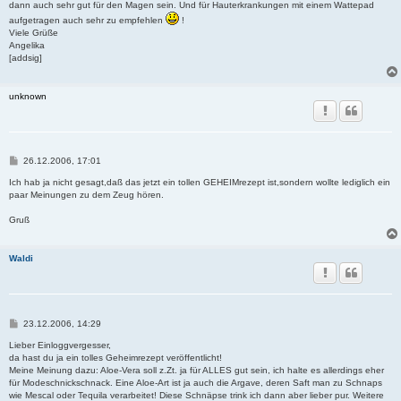
dann auch sehr gut für den Magen sein. Und für Hauterkrankungen mit einem Wattepad
aufgetragen auch sehr zu empfehlen
!
Viele Grüße
Angelika
[addsig]
unknown
B
26.12.2006, 17:01
e
i
Ich hab ja nicht gesagt,daß das jetzt ein tollen GEHEIMrezept ist,sondern wollte lediglich ein
t
paar Meinungen zu dem Zeug hören.
r
a
Gruß
g
Waldi
B
23.12.2006, 14:29
e
i
Lieber Einloggvergesser,
t
da hast du ja ein tolles Geheimrezept veröffentlicht!
r
Meine Meinung dazu: Aloe-Vera soll z.Zt. ja für ALLES gut sein, ich halte es allerdings eher
a
für Modeschnickschnack. Eine Aloe-Art ist ja auch die Argave, deren Saft man zu Schnaps
g
wie Mescal oder Tequila verarbeitet! Diese Schnäpse trink ich dann aber lieber pur. Weitere