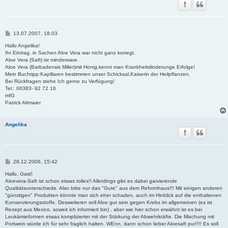
B
13.07.2007, 18:03
e
i
Hallo Angelika!
t
Ihr Eintrag, in Sachen Aloe Vera war nicht ganz korregt.
r
Aloe Vera (Saft) ist minderware.
a
Aloe Vera (Barbadensis Miller)mit Honig,kennt man Krankheitslinderunge Erfolge!
g
Mein Buchtipp:Kapillaren bestimmen unser Schicksal,Kaiserin der Heilpflanzen.
Bei Rückfragen stehe Ich gerne zu Verfügung!
Tel.: 06383- 92 72 16
mfG
Patrick Altmaier
Angelika
B
28.12.2006, 15:42
e
i
Hallo, Gast!
t
Aloevera-Saft ist schon etwas tolles!! Allerdings gibt es dabei garvierende
r
Qualitätsunterschiede. Also bitte nur das "Gute" aus dem Reformhaus!!! Mit einigen anderen
a
"günstigen" Produkten könnte man sich eher schaden, auch im Hinblick auf die enthaltenen
g
Konservierungsstoffe. Desweiteren soll Aloe gut sein gegen Krebs im allgemeinen (es ist
Rezept aus Mexico, soweit ich informiert bin) , aber wie hier schon erwähnt ist es bei
Leukämieformen etwas komplizierter mit der Stärkung der Abwehrkräfte. Die Mischung mit
Portwein würde ich für sehr fraglich halten. WEnn, dann schon lieber Aloesaft pur!!!! Es soll