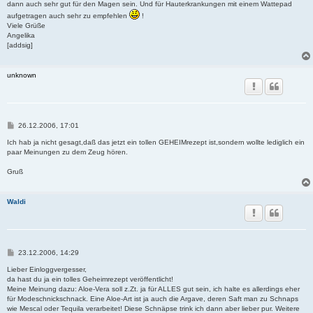
dann auch sehr gut für den Magen sein. Und für Hauterkrankungen mit einem Wattepad
aufgetragen auch sehr zu empfehlen
!
Viele Grüße
Angelika
[addsig]
unknown
B
26.12.2006, 17:01
e
i
Ich hab ja nicht gesagt,daß das jetzt ein tollen GEHEIMrezept ist,sondern wollte lediglich ein
t
paar Meinungen zu dem Zeug hören.
r
a
Gruß
g
Waldi
B
23.12.2006, 14:29
e
i
Lieber Einloggvergesser,
t
da hast du ja ein tolles Geheimrezept veröffentlicht!
r
Meine Meinung dazu: Aloe-Vera soll z.Zt. ja für ALLES gut sein, ich halte es allerdings eher
a
für Modeschnickschnack. Eine Aloe-Art ist ja auch die Argave, deren Saft man zu Schnaps
g
wie Mescal oder Tequila verarbeitet! Diese Schnäpse trink ich dann aber lieber pur. Weitere