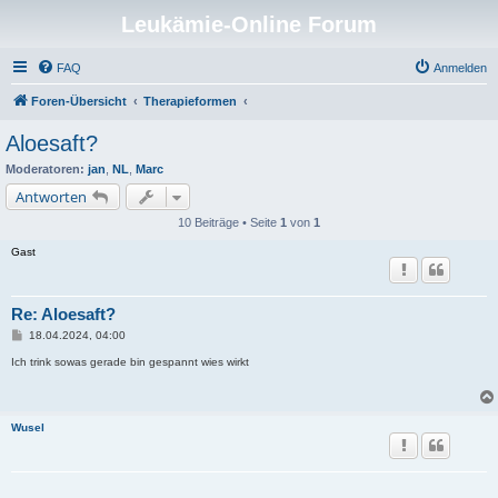
Leukämie-Online Forum
FAQ
Anmelden
Foren-Übersicht
Therapieformen
Aloesaft?
Moderatoren:
jan
,
NL
,
Marc
Antworten
10 Beiträge • Seite
1
von
1
Gast
Re: Aloesaft?
B
18.04.2024, 04:00
e
i
Ich trink sowas gerade bin gespannt wies wirkt
t
r
a
g
Wusel