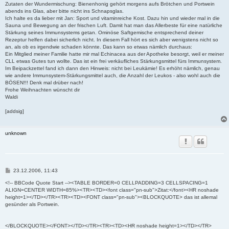
Zutaten der Wundermischung: Bienenhonig gehört morgens aufs Brötchen und Portwein
abends ins Glas, aber bitte nicht ins Schnapsglas.
Ich halte es da lieber mit Jan: Sport und vitaminreiche Kost. Dazu hin und wieder mal in die
Sauna und Bewegung an der frischen Luft. Damit hat man das Allerbeste für eine natürliche
Stärkung seines Immunsystems getan. Ominöse Saftgemische entsprechend deiner
Rezeptur helfen dabei sicherlich nicht. In diesem Fall hört es sich aber wenigstens nicht so
an, als ob es irgendwie schaden könnte. Das kann so etwas nämlich durchaus:
Ein Mitglied meiner Familie hatte mir mal Echinacea aus der Apotheke besorgt, weil er meiner
CLL etwas Gutes tun wollte. Das ist ein frei verkäufliches Stärkungsmittel fürs Immunsystem.
Im Beipackzettel fand ich dann den Hinweis: nicht bei Leukämie! Es erhöht nämlich, genau
wie andere Immunsystem-Stärkungsmittel auch, die Anzahl der Leukos - also wohl auch die
BÖSEN!!! Denk mal drüber nach!
Frohe Weihnachten wünscht dir
Waldi
[addsig]
unknown
B
23.12.2006, 11:43
e
i
<!-- BBCode Quote Start --><TABLE BORDER=0 CELLPADDING=3 CELLSPACING=1
t
ALIGN=CENTER WIDTH=85%><TR><TD><font class="pn-sub">Zitat:</font><HR noshade
r
height=1></TD></TR><TR><TD><FONT class="pn-sub"><BLOCKQUOTE> das ist allemal
a
gesünder als Portwein.
g
</BLOCKQUOTE></FONT></TD></TR><TR><TD><HR noshade height=1></TD></TR>