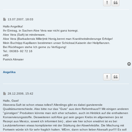
B
13.07.2007, 18:03
e
i
Hallo Angelika!
t
Ihr Eintrag, in Sachen Aloe Vera war nicht ganz korregt.
r
Aloe Vera (Saft) ist minderware.
a
Aloe Vera (Barbadensis Miller)mit Honig,kennt man Krankheitslinderunge Erfolge!
g
Mein Buchtipp:Kapillaren bestimmen unser Schicksal,Kaiserin der Heilpflanzen.
Bei Rückfragen stehe Ich gerne zu Verfügung!
Tel.: 06383- 92 72 16
mfG
Patrick Altmaier
Angelika
B
28.12.2006, 15:42
e
i
Hallo, Gast!
t
Aloevera-Saft ist schon etwas tolles!! Allerdings gibt es dabei garvierende
r
Qualitätsunterschiede. Also bitte nur das "Gute" aus dem Reformhaus!!! Mit einigen anderen
a
"günstigen" Produkten könnte man sich eher schaden, auch im Hinblick auf die enthaltenen
g
Konservierungsstoffe. Desweiteren soll Aloe gut sein gegen Krebs im allgemeinen (es ist
Rezept aus Mexico, soweit ich informiert bin) , aber wie hier schon erwähnt ist es bei
Leukämieformen etwas komplizierter mit der Stärkung der Abwehrkräfte. Die Mischung mit
Portwein würde ich für sehr fraglich halten. WEnn, dann schon lieber Aloesaft pur!!!! Es soll