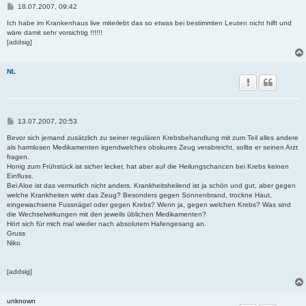
B
18.07.2007, 09:42
e
i
Ich habe im Krankenhaus live miterlebt das so etwas bei bestimmten Leuten nicht hilft und
t
wäre damit sehr vorsichtig !!!!!!
r
[addsig]
a
g
NL
B
13.07.2007, 20:53
e
i
Bevor sich jemand zusätzlich zu seiner regulären Krebsbehandlung mit zum Teil alles andere
t
als harmlosen Medikamenten irgendwelches obskures Zeug verabreicht, sollte er seinen Arzt
r
fragen.
a
Honig zum Frühstück ist sicher lecker, hat aber auf die Heilungschancen bei Krebs keinen
g
Einfluss.
Bei Aloe ist das vermutlich nicht anders. Krankheitsheilend ist ja schön und gut, aber gegen
welche Krankheiten wirkt das Zeug? Besonders gegen Sonnenbrand, trockne Haut,
eingewachsene Fussnägel oder gegen Krebs? Wenn ja, gegen welchen Krebs? Was sind
die Wechselwirkungen mit den jeweils üblichen Medikamenten?
Hört sich für mich mal wieder nach absolutem Hafengesang an.
Gruss
Niko
[addsig]
unknown