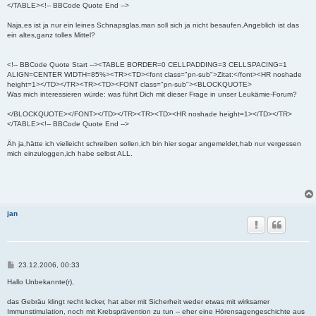
</TABLE><!-- BBCode Quote End -->
Naja,es ist ja nur ein leines Schnapsglas,man soll sich ja nicht besaufen.Angeblich ist das
ein altes,ganz tolles Mittel?
<!-- BBCode Quote Start --><TABLE BORDER=0 CELLPADDING=3 CELLSPACING=1
ALIGN=CENTER WIDTH=85%><TR><TD><font class="pn-sub">Zitat:</font><HR noshade
height=1></TD></TR><TR><TD><FONT class="pn-sub"><BLOCKQUOTE>
Was mich interessieren würde: was führt Dich mit dieser Frage in unser Leukämie-Forum?
</BLOCKQUOTE></FONT></TD></TR><TR><TD><HR noshade height=1></TD></TR>
</TABLE><!-- BBCode Quote End -->
Äh ja,hätte ich vielleicht schreiben sollen,ich bin hier sogar angemeldet,hab nur vergessen
mich einzuloggen,ich habe selbst ALL.
jan
B
23.12.2006, 00:33
e
i
Hallo Unbekannte(r),
t
r
das Gebräu klingt recht lecker, hat aber mit Sicherheit weder etwas mit wirksamer
a
Immunstimulation, noch mit Krebsprävention zu tun -- eher eine Hörensagengeschichte aus
g