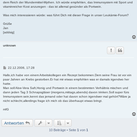
dem Reich der Wundermittel-Mythen. Ich würde empfehlen, das Immunsystem mit Sport und
vitaminreicher Kost anzuregen - das ist allemal gesünder als Portwein.
Was mich interessieren würde: was führt Dich mit dieser Frage in unser Leukämie-Forum?
Grüße
Jan
[addsig]
unknown
B
22.12.2006, 17:28
e
i
Hallo,ich habe von einem Arbeitskollegen ein Rezept bekommen.Dem seine Frau ist vor ein
t
paar Jahren an Krebs gestorben.Er hat mir etwas empfohlen was er damals irgendwo her
r
hatte.
a
Man soll Aloe-Vera Saft,Honig und Portwein in einem bestimmten Verhältnis mischen und
g
dann jeden Tag 3 Schnapsgläser (morgens,mittags,abends) davon trinken.Soll super fürs
Immunsystem sein,kennt das jemand oder hat davon schon irgendwer mal gehört?Wäre ja
nicht schlecht,allerdings frage ich mich ob das überhaupt etwas bringt.
mfG
Antworten
10 Beiträge • Seite
1
von
1