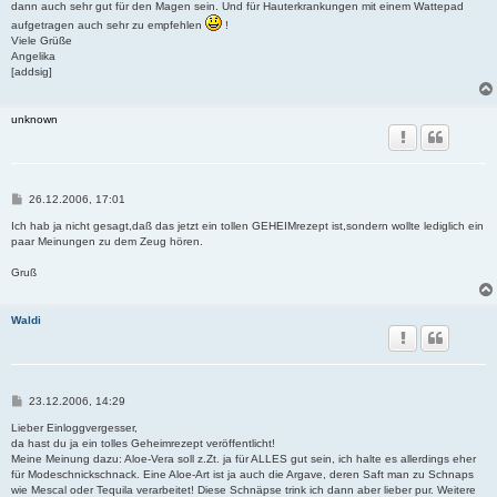
dann auch sehr gut für den Magen sein. Und für Hauterkrankungen mit einem Wattepad
aufgetragen auch sehr zu empfehlen
!
Viele Grüße
Angelika
[addsig]
unknown
B
26.12.2006, 17:01
e
i
Ich hab ja nicht gesagt,daß das jetzt ein tollen GEHEIMrezept ist,sondern wollte lediglich ein
t
paar Meinungen zu dem Zeug hören.
r
a
Gruß
g
Waldi
B
23.12.2006, 14:29
e
i
Lieber Einloggvergesser,
t
da hast du ja ein tolles Geheimrezept veröffentlicht!
r
Meine Meinung dazu: Aloe-Vera soll z.Zt. ja für ALLES gut sein, ich halte es allerdings eher
a
für Modeschnickschnack. Eine Aloe-Art ist ja auch die Argave, deren Saft man zu Schnaps
g
wie Mescal oder Tequila verarbeitet! Diese Schnäpse trink ich dann aber lieber pur. Weitere