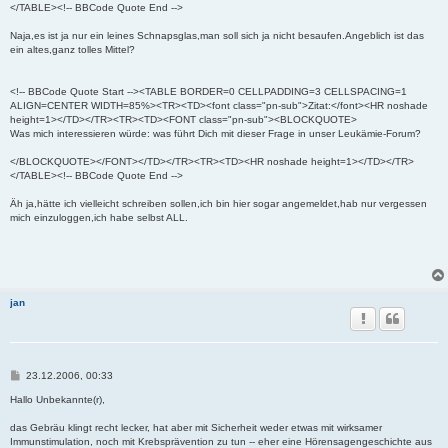
</TABLE><!-- BBCode Quote End -->
Naja,es ist ja nur ein leines Schnapsglas,man soll sich ja nicht besaufen.Angeblich ist das
ein altes,ganz tolles Mittel?
<!-- BBCode Quote Start --><TABLE BORDER=0 CELLPADDING=3 CELLSPACING=1
ALIGN=CENTER WIDTH=85%><TR><TD><font class="pn-sub">Zitat:</font><HR noshade
height=1></TD></TR><TR><TD><FONT class="pn-sub"><BLOCKQUOTE>
Was mich interessieren würde: was führt Dich mit dieser Frage in unser Leukämie-Forum?
</BLOCKQUOTE></FONT></TD></TR><TR><TD><HR noshade height=1></TD></TR>
</TABLE><!-- BBCode Quote End -->
Äh ja,hätte ich vielleicht schreiben sollen,ich bin hier sogar angemeldet,hab nur vergessen
mich einzuloggen,ich habe selbst ALL.
jan
B
23.12.2006, 00:33
e
i
Hallo Unbekannte(r),
t
r
das Gebräu klingt recht lecker, hat aber mit Sicherheit weder etwas mit wirksamer
a
Immunstimulation, noch mit Krebsprävention zu tun -- eher eine Hörensagengeschichte aus
g