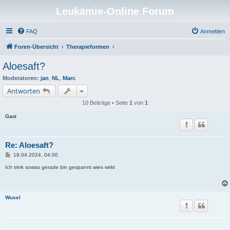
Leukämie-Online Forum
FAQ
Anmelden
Foren-Übersicht
Therapieformen
Aloesaft?
Moderatoren:
jan
,
NL
,
Marc
Antworten
10 Beiträge • Seite
1
von
1
Gast
Re: Aloesaft?
B
18.04.2024, 04:00
e
i
Ich trink sowas gerade bin gespannt wies wirkt
t
r
a
g
Wusel