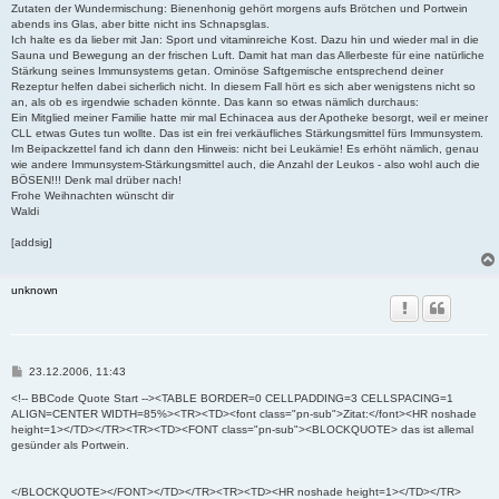
Zutaten der Wundermischung: Bienenhonig gehört morgens aufs Brötchen und Portwein
abends ins Glas, aber bitte nicht ins Schnapsglas.
Ich halte es da lieber mit Jan: Sport und vitaminreiche Kost. Dazu hin und wieder mal in die
Sauna und Bewegung an der frischen Luft. Damit hat man das Allerbeste für eine natürliche
Stärkung seines Immunsystems getan. Ominöse Saftgemische entsprechend deiner
Rezeptur helfen dabei sicherlich nicht. In diesem Fall hört es sich aber wenigstens nicht so
an, als ob es irgendwie schaden könnte. Das kann so etwas nämlich durchaus:
Ein Mitglied meiner Familie hatte mir mal Echinacea aus der Apotheke besorgt, weil er meiner
CLL etwas Gutes tun wollte. Das ist ein frei verkäufliches Stärkungsmittel fürs Immunsystem.
Im Beipackzettel fand ich dann den Hinweis: nicht bei Leukämie! Es erhöht nämlich, genau
wie andere Immunsystem-Stärkungsmittel auch, die Anzahl der Leukos - also wohl auch die
BÖSEN!!! Denk mal drüber nach!
Frohe Weihnachten wünscht dir
Waldi
[addsig]
unknown
B
23.12.2006, 11:43
e
i
<!-- BBCode Quote Start --><TABLE BORDER=0 CELLPADDING=3 CELLSPACING=1
t
ALIGN=CENTER WIDTH=85%><TR><TD><font class="pn-sub">Zitat:</font><HR noshade
r
height=1></TD></TR><TR><TD><FONT class="pn-sub"><BLOCKQUOTE> das ist allemal
a
gesünder als Portwein.
g
</BLOCKQUOTE></FONT></TD></TR><TR><TD><HR noshade height=1></TD></TR>