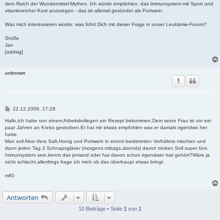
dem Reich der Wundermittel-Mythen. Ich würde empfehlen, das Immunsystem mit Sport und
vitaminreicher Kost anzuregen - das ist allemal gesünder als Portwein.
Was mich interessieren würde: was führt Dich mit dieser Frage in unser Leukämie-Forum?
Grüße
Jan
[addsig]
unknown
B
22.12.2006, 17:28
e
i
Hallo,ich habe von einem Arbeitskollegen ein Rezept bekommen.Dem seine Frau ist vor ein
t
paar Jahren an Krebs gestorben.Er hat mir etwas empfohlen was er damals irgendwo her
r
hatte.
a
Man soll Aloe-Vera Saft,Honig und Portwein in einem bestimmten Verhältnis mischen und
g
dann jeden Tag 3 Schnapsgläser (morgens,mittags,abends) davon trinken.Soll super fürs
Immunsystem sein,kennt das jemand oder hat davon schon irgendwer mal gehört?Wäre ja
nicht schlecht,allerdings frage ich mich ob das überhaupt etwas bringt.
mfG
Antworten
10 Beiträge • Seite
1
von
1