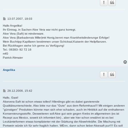
B
13.07.2007, 18:03
e
i
Hallo Angelika!
t
Ihr Eintrag, in Sachen Aloe Vera war nicht ganz korregt.
r
Aloe Vera (Saft) ist minderware.
a
Aloe Vera (Barbadensis Miller)mit Honig,kennt man Krankheitslinderunge Erfolge!
g
Mein Buchtipp:Kapillaren bestimmen unser Schicksal,Kaiserin der Heilpflanzen.
Bei Rückfragen stehe Ich gerne zu Verfügung!
Tel.: 06383- 92 72 16
mfG
Patrick Altmaier
Angelika
B
28.12.2006, 15:42
e
i
Hallo, Gast!
t
Aloevera-Saft ist schon etwas tolles!! Allerdings gibt es dabei garvierende
r
Qualitätsunterschiede. Also bitte nur das "Gute" aus dem Reformhaus!!! Mit einigen anderen
a
"günstigen" Produkten könnte man sich eher schaden, auch im Hinblick auf die enthaltenen
g
Konservierungsstoffe. Desweiteren soll Aloe gut sein gegen Krebs im allgemeinen (es ist
Rezept aus Mexico, soweit ich informiert bin) , aber wie hier schon erwähnt ist es bei
Leukämieformen etwas komplizierter mit der Stärkung der Abwehrkräfte. Die Mischung mit
Portwein würde ich für sehr fraglich halten. WEnn, dann schon lieber Aloesaft pur!!!! Es soll