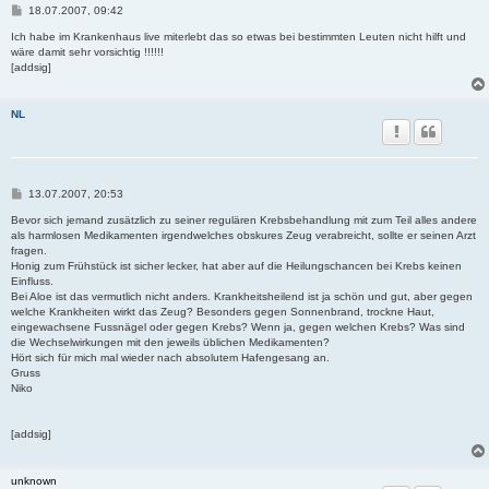
B
18.07.2007, 09:42
e
i
Ich habe im Krankenhaus live miterlebt das so etwas bei bestimmten Leuten nicht hilft und
t
wäre damit sehr vorsichtig !!!!!!
r
[addsig]
a
g
NL
B
13.07.2007, 20:53
e
i
Bevor sich jemand zusätzlich zu seiner regulären Krebsbehandlung mit zum Teil alles andere
t
als harmlosen Medikamenten irgendwelches obskures Zeug verabreicht, sollte er seinen Arzt
r
fragen.
a
Honig zum Frühstück ist sicher lecker, hat aber auf die Heilungschancen bei Krebs keinen
g
Einfluss.
Bei Aloe ist das vermutlich nicht anders. Krankheitsheilend ist ja schön und gut, aber gegen
welche Krankheiten wirkt das Zeug? Besonders gegen Sonnenbrand, trockne Haut,
eingewachsene Fussnägel oder gegen Krebs? Wenn ja, gegen welchen Krebs? Was sind
die Wechselwirkungen mit den jeweils üblichen Medikamenten?
Hört sich für mich mal wieder nach absolutem Hafengesang an.
Gruss
Niko
[addsig]
unknown